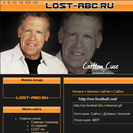
Форма
в
х
о
да
Начало
»
Каталог сайтов
»
Сайты
http://on-football.net/
http://on-football.3dn.ru/banner.gif
Меню сайта
Категория:
Сайты
| Добавил:
fansmok
Главное меню
Переходов:
4377
Главная страница
О сериале
LOST на
мобильный