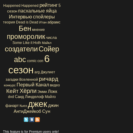
рейтинг
5
Happened Happened
пасхальные яйца
сезон
Интервью
спойлеры
абрамс
теория
Dead is Dead
Итан
Бен
мнение
проморолик
числа
Some Like it Hoth
Майкл
создатели
Сойер
6
abc
comic con
сезон
arg
Джулиет
ричард
загадки Вселенной
Первый Канал
видео
конкурс
Хёрли
Кейт
Локк
Эмми
Саид
Линделоф
dvd
Майлз
джек
джин
фанарт
Кьюз
АнтиДжейкоб
Сун
This feature is for Premium users only!