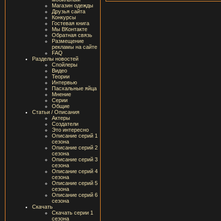
Магазин одежды
Друзья сайта
Конкурсы
Гостевая книга
Мы ВКонтакте
Обратная связь
Размещение
рекламы на сайте
FAQ
Разделы новостей
Спойлеры
Видео
Теории
Интервью
Пасхальные яйца
Мнение
Серии
Общие
Статьи / Описания
Актеры
Создатели
Это интересно
Описание серий 1
сезона
Описание серий 2
сезона
Описание серий 3
сезона
Описание серий 4
сезона
Описание серий 5
сезона
Описание серий 6
сезона
Скачать
Скачать серии 1
сезона