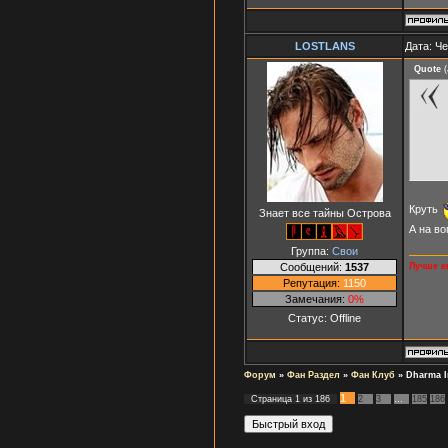
LOSTLANS
Дата: Че
Quote
(
Круть
Знает все тайны Острова
А на во
Группа:
Свои
Сообщений:
1537
Лучше ег
Репутация:
1150
Замечания:
0%
Статус:
Offline
Форум
»
Фан Раздел
»
Фан Клуб
»
Dharma In
1
Страница
1
из
186
2
3
…
185
186