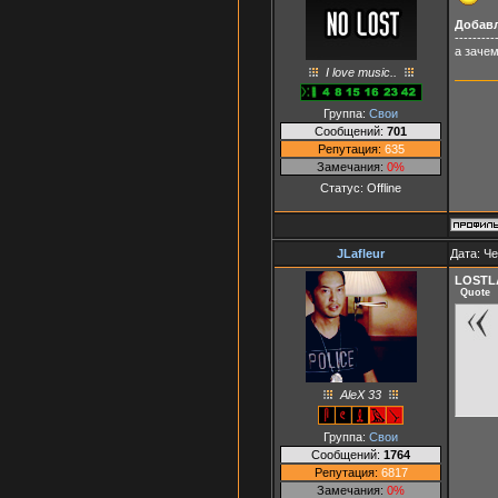
Добав
---------
а зачем
I love music..
Группа:
Свои
Сообщений:
701
Репутация:
635
Замечания:
0%
Статус:
Offline
JLafleur
Дата: Че
LOSTL
Quote
AleX 33
Группа:
Свои
Сообщений:
1764
Репутация:
6817
Замечания:
0%