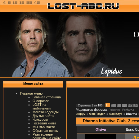
О
Меню сайта
Главное меню
Главная страница
О сериале
LOST на
1
Страница
1
из
186
2
3
…
185
186
мобильный
Модератор форума:
,
Poisoned
PoMarKa
Магазин одежды
Форум
»
Фан Раздел
»
Фан Клуб
»
Dharma In
Друзья сайта
Конкурсы
Dharma Initiative Club. 2 сез
Гостевая книга
Мы ВКонтакте
Olsiva
Дата: Ср
Обратная связь
Размещение
До
рекламы на сайте