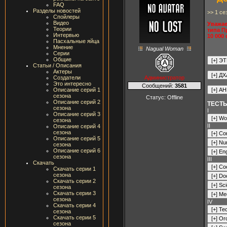
FAQ
Разделы новостей
>> 1 се
Спойлеры
Видео
Уважае
Теории
типа П
Интервью
10 000
Пасхальные яйца
Мнение
Nagual Woman
Серии
Общие
Статьи / Описания
Актеры
Администратор
Создатели
Это интересно
Сообщений:
3581
Описание серий 1
сезона
Статус:
Offline
Описание серий 2
ТЕСТ
сезона
I
Описание серий 3
сезона
II
Описание серий 4
сезона
Описание серий 5
сезона
Описание серий 6
сезона
III
Скачать
Скачать серии 1
сезона
Скачать серии 2
сезона
Скачать серии 3
сезона
IV
Скачать серии 4
сезона
Скачать серии 5
сезона