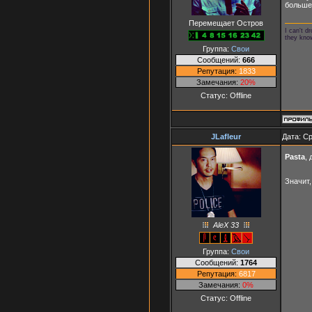
больше
Перемещает Остров
I can't 
they kno
Группа:
Свои
Сообщений:
666
Репутация:
1833
Замечания:
20%
Статус:
Offline
JLafleur
Дата: Ср
Pasta
,
Значит,
AleX 33
Группа:
Свои
Сообщений:
1764
Репутация:
6817
Замечания:
0%
Статус:
Offline