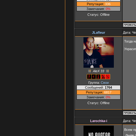
Репутация:
336
Замечания:
0%
Статус:
Offline
JLafleur
Дата: Че
Тогда н
Украсит
AleX 33
Группа:
Свои
Сообщений:
1764
Репутация:
6817
Замечания:
0%
Статус:
Offline
Larochka-i
Дата: Че
Всем п
Quote
(