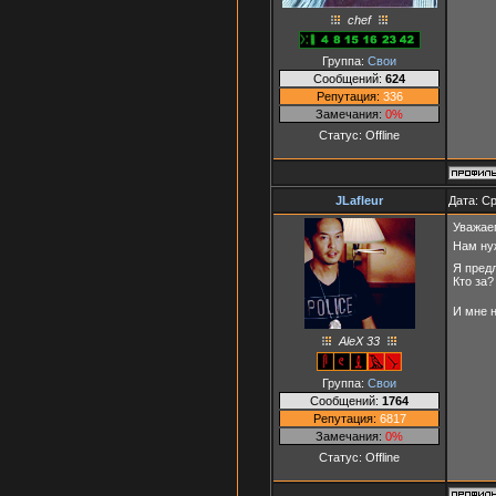
chef
Группа:
Свои
Сообщений:
624
Репутация:
336
Замечания:
0%
Статус:
Offline
JLafleur
Дата: Ср
Уважае
Нам ну
Я предл
Кто за?
И мне 
AleX 33
Группа:
Свои
Сообщений:
1764
Репутация:
6817
Замечания:
0%
Статус:
Offline