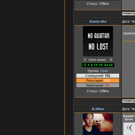
Статус:
Offline
Kastet-kks
Дата: Че
правил
I love music..
Группа:
Свои
Сообщений:
701
Репутация:
635
Замечания:
0%
Статус:
Offline
JLafleur
Дата: Че
Kastet
Quote