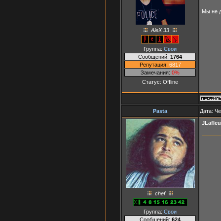
Мы не 
AleX 33
Группа:
Свои
Сообщений:
1764
Репутация:
6817
Замечания:
0%
Статус:
Offline
Pasta
Дата: Че
JLafleu
chef
Группа:
Свои
Сообщений:
624