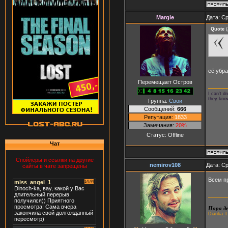
Margie
Дата: Ср
Quote
(
её убр
Перемещает Остров
I can't 
they kno
Группа:
Свои
Сообщений:
666
Репутация:
1833
Замечания:
20%
Статус:
Offline
Чат
Спойлеры и ссылки на другие
nemirov108
Дата: Ср
сайты в чате запрещены
Всем п
Пора де
Dianka_L