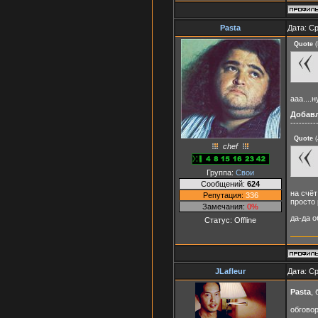
Pasta
Дата: Ср
Quote
(
ааа....
Добав
---------
Quote
(
chef
Группа:
Свои
Сообщений:
624
на счёт
Репутация:
336
просто 
Замечания:
0%
да-да 
Статус:
Offline
JLafleur
Дата: Ср
Pasta
,
обговор