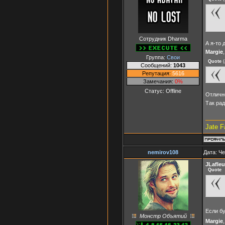
Сотрудник Dharma
А я-то 
Margie
Группа:
Свои
Quote
(
Сообщений:
1043
Репутация:
5616
Замечания:
0%
Статус:
Offline
Отлично
Так рад
Jate F
nemirov108
Дата: Че
JLafleu
Quote
Если б
Монстр Объятий
Margie