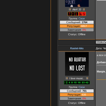
AleX 33
Группа:
Свои
Сообщений:
1764
Репутация:
6817
Замечания:
0%
Статус:
Offline
Kastet-kks
Дата: Че
а ясн 
Добав
---------
Margie
I love music..
Группа:
Свои
Сообщений:
701
Репутация:
635
Замечания:
0%
Статус:
Offline