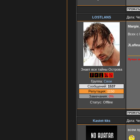
LOSTLANS
Дата: Че
Margie
Всех с
JLafleu
Лучше ег
Знает все тайны Острова
Группа:
Свои
Сообщений:
1537
Репутация:
1150
Замечания:
0%
Статус:
Offline
Kastet-kks
Дата: Че
всем п