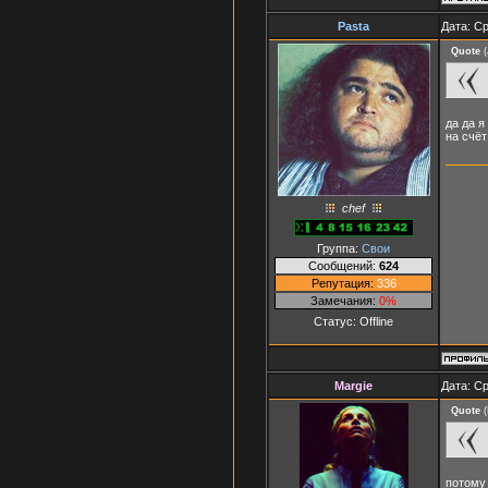
Pasta
Дата: Ср
Quote
(
да да я 
на счё
chef
Группа:
Свои
Сообщений:
624
Репутация:
336
Замечания:
0%
Статус:
Offline
Margie
Дата: Ср
Quote
(
потому