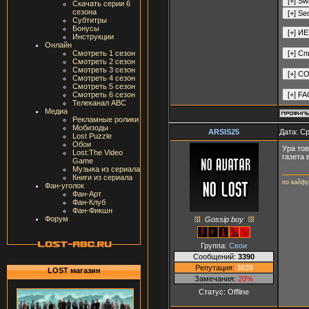
Скачать серии 6
сезона
Субтитры
Бонусы
Инструкции
Онлайн
Смотреть 1 сезон
Смотреть 2 сезон
Смотреть 3 сезон
Смотреть 4 сезон
Смотреть 5 сезон
Смотреть 6 сезон
Телеканал ABC
Медиа
Рекламные ролики
Мобизоды
ARSIS25
Дата: Ср
Lost Puzzle
Обои
Ура тов
Lost:The Video
газета 
Game
Музыка из сериала
Книги из сериала
по кайфу
Фан-уголок
Фан-Арт
Фан-Клуб
Фан-Фикшн
Форум
Gossip boy
Группа:
Свои
Сообщений:
3390
Репутация:
3839
LOST магазин
Замечания:
20%
Статус:
Offline