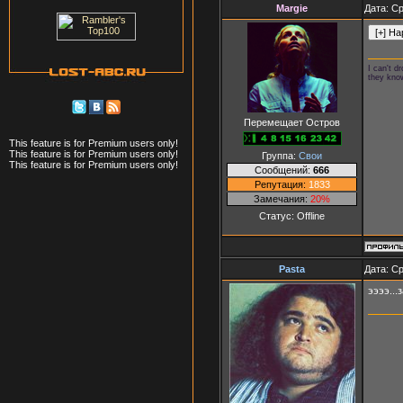
Margie
Дата: Ср
I can't 
they kno
Перемещает Остров
This feature is for Premium users only!
This feature is for Premium users only!
Группа:
Свои
This feature is for Premium users only!
Сообщений:
666
Репутация:
1833
Замечания:
20%
Статус:
Offline
Pasta
Дата: Ср
ээээ...