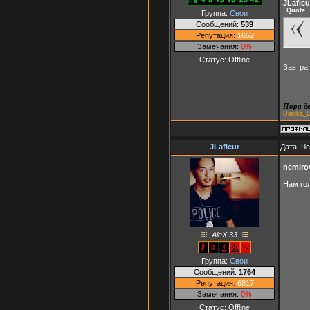
JLafleu
Quote
Группа:
Свои
Сообщений:
539
Репутация:
1652
Замечания:
0%
Статус:
Offline
Завтра
Пора де
Dianka_L
JLafleur
Дата: Че
nemiro
Нам го
AleX 33
Группа:
Свои
Сообщений:
1764
Репутация:
6817
Замечания:
0%
Статус:
Offline