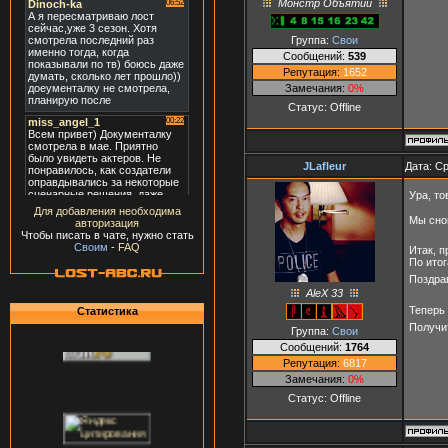
Монстр Объятий
Группа:
Свои
Сообщений:
539
Репутация:
1652
Замечания:
0%
Статус:
Offline
JLafleur
Дата: Ср
Ура, т
Для добавления необходима
Мы сно
авторизация
Чтобы писать в чате, нужно стать
Своим
-
FAQ
Итак, п
По итог
Поздра
AleX 33
Теперь
Статистика
Получи
Группа:
Свои
Сообщений:
1764
Репутация:
6817
Замечания:
0%
Статус:
Offline