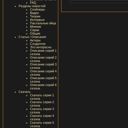
FAQ
Разделы новостей
Спойлеры
Видео
Теории
Интервью
Пасхальные яйца
Мнение
Серии
Общие
Статьи / Описания
Актеры
Создатели
Это интересно
Описание серий 1
сезона
Описание серий 2
сезона
Описание серий 3
сезона
Описание серий 4
сезона
Описание серий 5
сезона
Описание серий 6
сезона
Скачать
Скачать серии 1
сезона
Скачать серии 2
сезона
Скачать серии 3
сезона
Скачать серии 4
сезона
Скачать серии 5
сезона