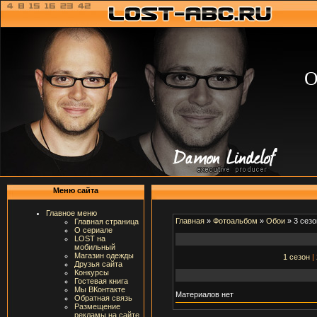
О
Меню сайта
Главное меню
Главная
»
Фотоальбом
»
Обои
» 3 сезо
Главная страница
О сериале
LOST на
мобильный
Магазин одежды
1 сезон
|
Друзья сайта
Конкурсы
Гостевая книга
Мы ВКонтакте
Материалов нет
Обратная связь
Размещение
рекламы на сайте