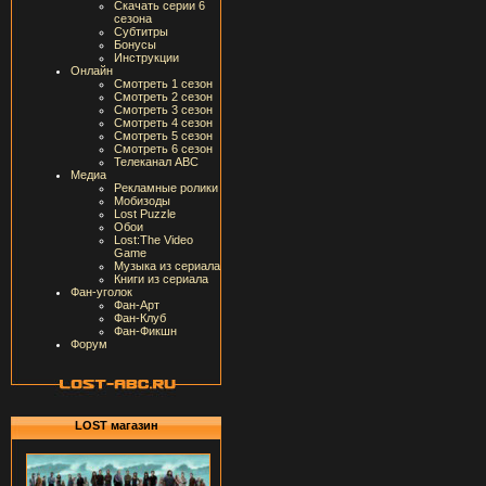
Скачать серии 6
сезона
Субтитры
Бонусы
Инструкции
Онлайн
Смотреть 1 сезон
Смотреть 2 сезон
Смотреть 3 сезон
Смотреть 4 сезон
Смотреть 5 сезон
Смотреть 6 сезон
Телеканал ABC
Медиа
Рекламные ролики
Мобизоды
Lost Puzzle
Обои
Lost:The Video
Game
Музыка из сериала
Книги из сериала
Фан-уголок
Фан-Арт
Фан-Клуб
Фан-Фикшн
Форум
LOST магазин