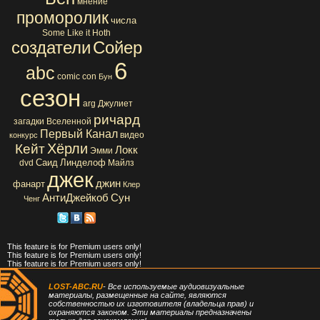
мнение
проморолик
числа
Some Like it Hoth
создатели
Сойер
6
abc
comic con
Бун
сезон
arg
Джулиет
ричард
загадки Вселенной
Первый Канал
видео
конкурс
Хёрли
Кейт
Локк
Эмми
Саид
Линделоф
dvd
Майлз
джек
джин
фанарт
Клер
АнтиДжейкоб
Сун
Ченг
This feature is for Premium users only!
This feature is for Premium users only!
This feature is for Premium users only!
LOST-ABC.RU
- Все используемые аудиовизуальные
материалы, размещенные на сайте, являются
собственностью их изготовителя (владельца прав) и
охраняются законом. Эти материалы предназначены