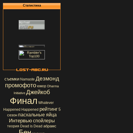
Статистика
Дезмонд
съемки
Namaste
промофото
юмор
Dharma
Джейкоб
Initiative
Финал
Whatever
рейтинг
5
Happened Happened
пасхальные яйца
сезон
Интервью
спойлеры
абрамс
теория
Dead is Dead
Бен