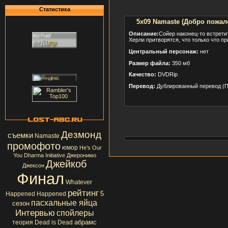
Статистика
5x09 Namaste (Добро пожал
Описание:
Сойер наконец-то встретит
Херли притворятся, что только что п
Центральный персонаж:
нет
Размер файла:
350 мб
Качество:
DVDRip
Перевод:
Дублированный перевод (П
Дезмонд
съемки
Namaste
промофото
юмор
He's Our
You
Dharma Initiative
Джеронимо
Джейкоб
Джексон
Финал
Whatever
рейтинг
5
Happened Happened
пасхальные яйца
сезон
Интервью
спойлеры
абрамс
теория
Dead is Dead