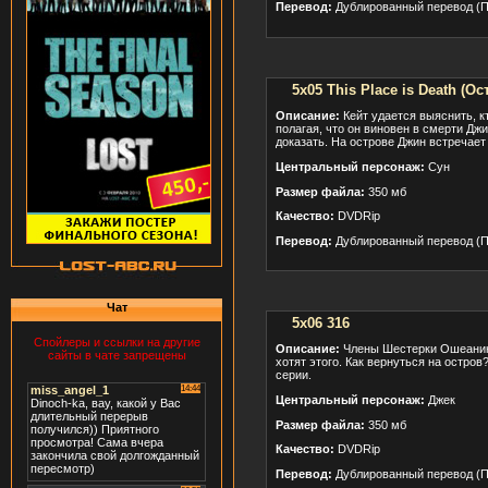
Перевод:
Дублированный перевод (П
5x05 This Place is Death (О
Описание:
Кейт удается выяснить, кт
полагая, что он виновен в смерти Джи
доказать. На острове Джин встречае
Центральный персонаж:
Сун
Размер файла:
350 мб
Качество:
DVDRip
Перевод:
Дублированный перевод (П
Чат
5x06 316
Спойлеры и ссылки на другие
Описание:
Члены Шестерки Ошеаник у
сайты в чате запрещены
хотят этого. Как вернуться на остро
серии.
Центральный персонаж:
Джек
Размер файла:
350 мб
Качество:
DVDRip
Перевод:
Дублированный перевод (П