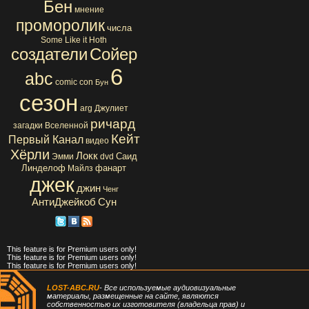
Бен
мнение
проморолик
числа
Some Like it Hoth
создатели
Сойер
6
abc
comic con
Бун
сезон
arg
Джулиет
ричард
загадки Вселенной
Кейт
Первый Канал
видео
Хёрли
Локк
Саид
Эмми
dvd
Линделоф
фанарт
Майлз
джек
джин
Ченг
АнтиДжейкоб
Сун
This feature is for Premium users only!
This feature is for Premium users only!
This feature is for Premium users only!
LOST-ABC.RU
- Все используемые аудиовизуальные
материалы, размещенные на сайте, являются
собственностью их изготовителя (владельца прав) и