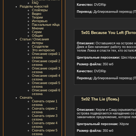
FAQ
Качество:
DVDRip
Разделы новостей
Спойлеры
Перевод:
Дублированный перевод (П
Видео
Теории
Интервью
Пасхальные яйца
Мнение
Серии
5x01 Because You Left (Пото
Общие
Статьи / Описания
Актеры
Описание:
Оставшиеся на острове н
Создатели
Джек и Бен начинают работу по восс
Это интересно
телом Локка и спасти тех, кто остался
Описание серий 1
Центральные персонажи:
Шестёрка
сезона
Описание серий 2
Размер файла:
350 мб
сезона
Описание серий 3
Качество:
DVDRip
сезона
Описание серий 4
Перевод:
Дублированный перевод (П
сезона
Описание серий 5
сезона
Описание серий 6
сезона
Скачать
5x02 The Lie (Ложь)
Скачать серии 1
сезона
Скачать серии 2
Описание:
Херли и Саид скрываються
сезона
острова подвергаются нападению со 
Скачать серии 3
заманчивое предложение, которое пом
сезона
Скачать серии 4
Центральный персонаж:
Хёрли
сезона
Скачать серии 5
Размер файла:
350 мб
сезона