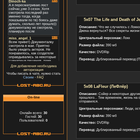
5x07 The Life and Death of
Описание:
Что же случилось с Локком
Джека вернуться? Все секреты жизни
Центральный персонаж:
Локк
Размер файла:
390 мб
Качество:
DVDRip
Перевод:
Дублированный перевод (П
Для добавления необходима
авторизация
Чтобы писать в чате, нужно стать
Своим
-
FAQ
5x08 LaFleur (ЛеФлёр)
Описание:
Сойер и некоторые други
On-line
прошлого... Тем временем, жизнь на о
отправился.
Центральные персонажи:
Люди, ос
Онлайн всего:
30
Размер файла:
390 мб
Гостей:
30
Пользователей:
0
Качество:
DVDRip
Перевод:
Дублированный перевод (П