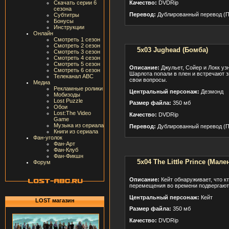
Качество:
DVDRip
Скачать серии 6
сезона
Перевод:
Дублированный перевод (П
Субтитры
Бонусы
Инструкции
Онлайн
Смотреть 1 сезон
Смотреть 2 сезон
5x03 Jughead (Бомба)
Смотреть 3 сезон
Смотреть 4 сезон
Смотреть 5 сезон
Описание:
Джульет, Сойер и Локк уз
Смотреть 6 сезон
Шарлота попали в плен и встречают з
Телеканал ABC
свои вопросы.
Медиа
Рекламные ролики
Центральный персонаж:
Дезмонд
Мобизоды
Lost Puzzle
Размер файла:
350 мб
Обои
Lost:The Video
Качество:
DVDRip
Game
Музыка из сериала
Перевод:
Дублированный перевод (П
Книги из сериала
Фан-уголок
Фан-Арт
Фан-Клуб
Фан-Фикшн
5x04 The Little Prince (Мал
Форум
Описание:
Кейт обнаруживает, что к
перемещения во времени подвергают
Центральный персонаж:
Кейт
LOST магазин
Размер файла:
350 мб
Качество:
DVDRip