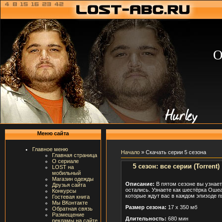
О
Меню сайта
Главное меню
Начало
» Скачать серии 5 сезона
Главная страница
О сериале
5 сезон: все серии (Torrent)
LOST на
мобильный
Магазин одежды
Описание:
В пятом сезоне вы узнает
Друзья сайта
остались. Узнаете как шестёрка Ошеа
Конкурсы
которые ждут вас в каждом эпизоде п
Гостевая книга
Мы ВКонтакте
Размер сезона:
17 х 350 мб
Обратная связь
Размещение
Длительность:
680 мин
рекламы на сайте