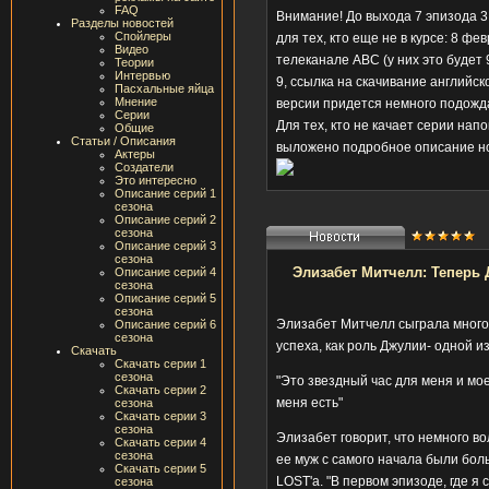
FAQ
Внимание! До выхода 7 эпизода 
Разделы новостей
Спойлеры
для тех, кто еще не в курсе: 8 ф
Видео
телеканале АВС (у них это будет 
Теории
Интервью
9, ссылка на скачивание английск
Пасхальные яйца
Мнение
версии придется немного подожд
Серии
Для тех, кто не качает серии на
Общие
Статьи / Описания
выложено подробное описание нов
Актеры
Создатели
Это интересно
Описание серий 1
сезона
Описание серий 2
сезона
Описание серий 3
сезона
Элизабет Митчелл: Теперь 
Описание серий 4
сезона
Описание серий 5
сезона
Элизабет Митчелл сыграла много 
Описание серий 6
сезона
успеха, как роль Джулии- одной и
Скачать
Скачать серии 1
сезона
"Это звездный час для меня и мое
Скачать серии 2
меня есть"
сезона
Скачать серии 3
сезона
Элизабет говорит, что немного во
Скачать серии 4
сезона
ее муж с самого начала были бол
Скачать серии 5
LOST'а. "В первом эпизоде, где я
сезона