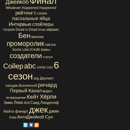
Финал
Джейкоб
Whatever Happened Happened
рейтинг
5 сезон
пасхальные яйца
Интервью
спойлеры
абрамс
теория
Dead is Dead
Итан
Бен
мнение
проморолик
числа
Some Like it Hoth
Майкл
создатели
статуя
6
abc
Сойер
comic con
сезон
arg
Джулиет
ричард
загадки Вселенной
Первый Канал
видео
Хёрли
Кейт
возвращение
Локк
Саид
Линделоф
Эмми
dvd
джек
джин
фанарт
Майлз
АнтиДжейкоб
Сун
Клер