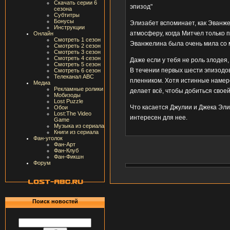
Скачать серии 6
эпизод"
сезона
Субтитры
Бонусы
Элизабет вспоминает, как Эванж
Инструкции
атмосферу, когда Митчел только п
Онлайн
Смотреть 1 сезон
Эванжелина была очень мила со 
Смотреть 2 сезон
Смотреть 3 сезон
Смотреть 4 сезон
Даже если у тебя не роль злодея,
Смотреть 5 сезон
В течении первых шести эпизодов,
Смотреть 6 сезон
Телеканал ABC
пленником. Хотя истинные намере
Медиа
Рекламные ролики
делает всё, чтобы добиться своей
Мобизоды
Lost Puzzle
Что касается Джулии и Джека Эли
Обои
Lost:The Video
интересен для нее.
Game
Музыка из сериала
Книги из сериала
Фан-уголок
Фан-Арт
Фан-Клуб
Фан-Фикшн
Форум
Поиск новостей