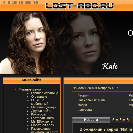
О
Меню сайта
Начало
»
2007
»
Февраль
»
07
Главное меню
Главная страница
Теории
Ра
О сериале
Пасхальные яйца
Сп
LOST на
мобильный
Видео
Но
Магазин одежды
Фан-зона
Друзья сайта
Конкурсы
Гостевая книга
Мы ВКонтакте
Обратная связь
Размещение
В ожидании 7 серии "Not In 
рекламы на сайте