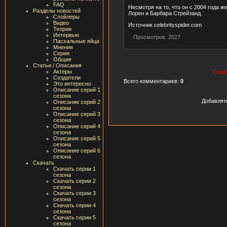
FAQ
Несмотря на то, что он с 2004 года 
Разделы новостей
Лорен и Барбара Стрейзанд.
Спойлеры
Видео
Источник celebrityspider.com
Теории
Интервью
Просмотров: 2027
Пасхальные яйца
Мнение
Серии
Общие
Статьи / Описания
Актеры
Спойл
Создатели
Всего комментариев:
0
Это интересно
Описание серий 1
сезона
Добавлят
Описание серий 2
сезона
Описание серий 3
сезона
Описание серий 4
сезона
Описание серий 5
сезона
Описание серий 6
сезона
Скачать
Скачать серии 1
сезона
Скачать серии 2
сезона
Скачать серии 3
сезона
Скачать серии 4
сезона
Скачать серии 5
сезона