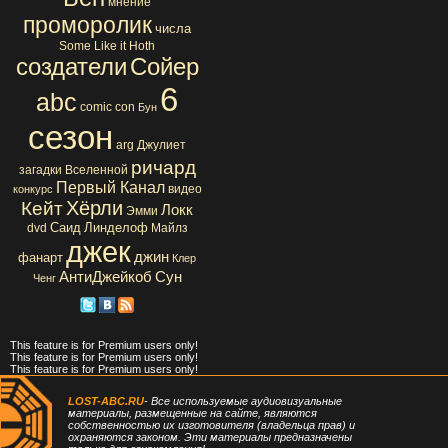
мнение
проморолик
числа
Some Like it Hoth
создатели
Сойер
6
abc
comic con
Бун
сезон
arg
Джулиет
ричард
загадки Вселенной
Первый Канал
видео
конкурс
Хёрли
Кейт
Локк
Эмми
Саид
Линделоф
dvd
Майлз
джек
джин
фанарт
Клер
АнтиДжейкоб
Сун
Ченг
This feature is for Premium users only!
This feature is for Premium users only!
This feature is for Premium users only!
LOST-ABC.RU
- Все используемые аудиовизуальные
материалы, размещенные на сайте, являются
собственностью их изготовителя (владельца прав) и
охраняются законом. Эти материалы предназначены