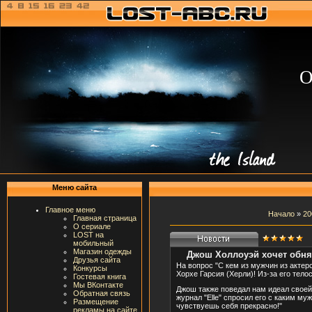
О
Меню сайта
Главное меню
Начало
»
20
Главная страница
О сериале
LOST на
мобильный
Магазин одежды
Джош Холлоуэй хочет обня
Друзья сайта
На вопрос "С кем из мужчин из актер
Конкурсы
Хорхе Гарсия (Херли)! Из-за его тел
Гостевая книга
Мы ВКонтакте
Джош также поведал нам идеал своей
Обратная связь
журнал "Elle" спросил его с каким му
Размещение
чувствуешь себя прекрасно!"
рекламы на сайте