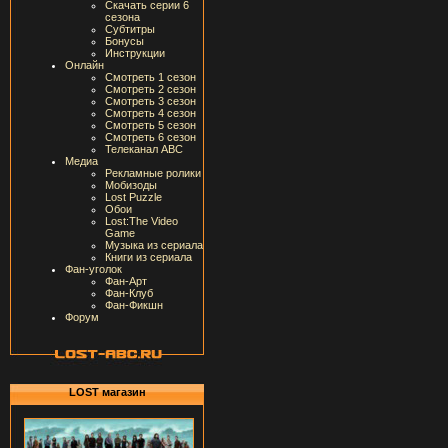
Скачать серии 6
сезона
Субтитры
Бонусы
Инструкции
Онлайн
Смотреть 1 сезон
Смотреть 2 сезон
Смотреть 3 сезон
Смотреть 4 сезон
Смотреть 5 сезон
Смотреть 6 сезон
Телеканал ABC
Медиа
Рекламные ролики
Мобизоды
Lost Puzzle
Обои
Lost:The Video
Game
Музыка из сериала
Книги из сериала
Фан-уголок
Фан-Арт
Фан-Клуб
Фан-Фикшн
Форум
LOST магазин