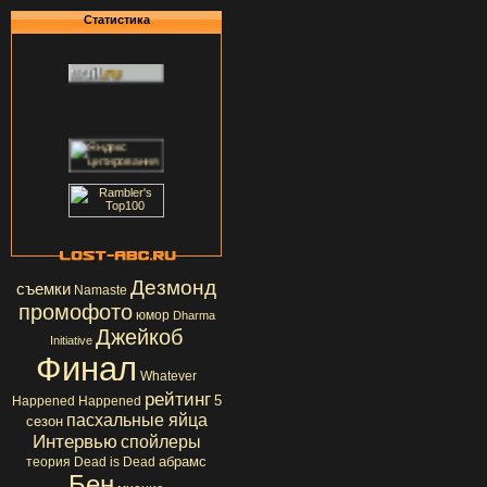
Статистика
Дезмонд
съемки
Namaste
промофото
юмор
Dharma
Джейкоб
Initiative
Финал
Whatever
рейтинг
5
Happened Happened
пасхальные яйца
сезон
Интервью
спойлеры
абрамс
теория
Dead is Dead
Бен