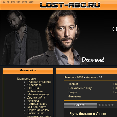
О
Меню сайта
Начало
»
2007
»
Апрель
»
14
Главное меню
Главная страница
Теории
Ра
О сериале
Пасхальные яйца
Сп
LOST на
мобильный
Видео
Но
Магазин одежды
Фан-зона
Друзья сайта
Конкурсы
Гостевая книга
Мы ВКонтакте
Обратная связь
Размещение
Чуть больше о Локке
рекламы на сайте