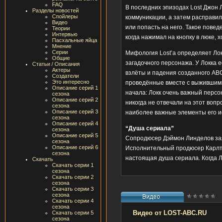
FAQ
В последних эпизодах Lost Джон Л
Разделы новостей
Спойлеры
коммуникации, а затем расправил
Видео
или попасть на него. Такое пове
Теории
Интервью
когда нажимал на кнопку в люке, 
Пасхальные яйца
Мнение
Серии
Мифология Lost’а определяет Лок
Общие
загадочного персонажа. У Локка е
Статьи / Описания
Актеры
взлёты и падения созданного ABC
Создатели
Это интересно
проведённые вместе с выжившими
Описание серий 1
начала: Локк очень важный перс
сезона
Описание серий 2
никогда не отвечали на этот воп
сезона
Описание серий 3
наиболее важные элементы его ис
сезона
Описание серий 4
“Душа сериала”
сезона
Описание серий 5
Сопродюсер Дэймон Линделов заяв
сезона
Описание серий 6
Исполнительный продюсер Карлто
сезона
настоящая душа сериала. Когда 
Скачать
Скачать серии 1
сезона
Скачать серии 2
сезона
Скачать серии 3
сезона
Скачать серии 4
сезона
Видео от LOST-ABC.RU
Скачать серии 5
сезона