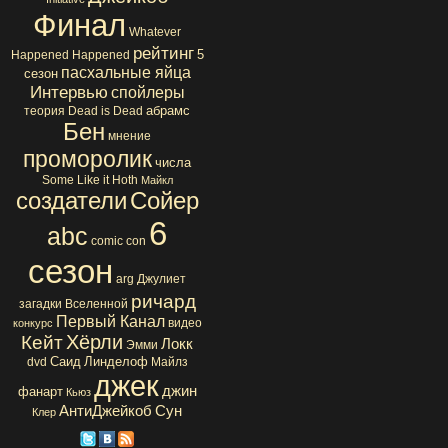
Финал
Whatever
рейтинг
5
Happened Happened
пасхальные яйца
сезон
Интервью
спойлеры
абрамс
теория
Dead is Dead
Бен
мнение
проморолик
числа
Some Like it Hoth
Майкл
создатели
Сойер
6
abc
comic con
сезон
arg
Джулиет
ричард
загадки Вселенной
Первый Канал
видео
конкурс
Хёрли
Кейт
Локк
Эмми
Саид
Линделоф
dvd
Майлз
джек
джин
фанарт
Кьюз
АнтиДжейкоб
Сун
Клер