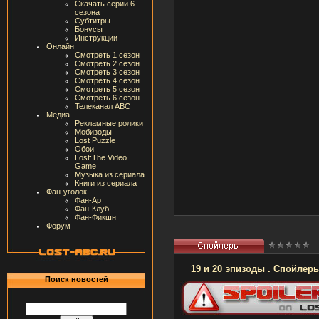
Скачать серии 6
сезона
Субтитры
Бонусы
Инструкции
Онлайн
Смотреть 1 сезон
Смотреть 2 сезон
Смотреть 3 сезон
Смотреть 4 сезон
Смотреть 5 сезон
Смотреть 6 сезон
Телеканал ABC
Медиа
Рекламные ролики
Мобизоды
Lost Puzzle
Обои
Lost:The Video
Game
Музыка из сериала
Книги из сериала
Фан-уголок
Фан-Арт
Фан-Клуб
Фан-Фикшн
Форум
19 и 20 эпизоды . Спойлер
Поиск новостей