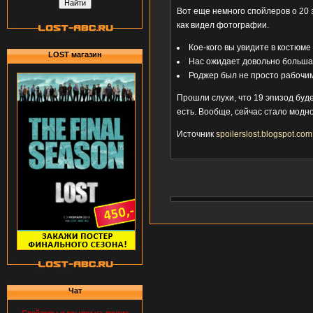
Вот еще немного спойлеров о 20 э
как видел фотографии.
Кое-кого вы увидите в костюме
LOST магазин
Нас ожидает довольно больш
Роджер был не просто рабочи
Прошли слухи, что 19 эпизод буде
есть. Вообще, сейчас стало модн
Источник
spoilerslost.blogspot.com
Чат