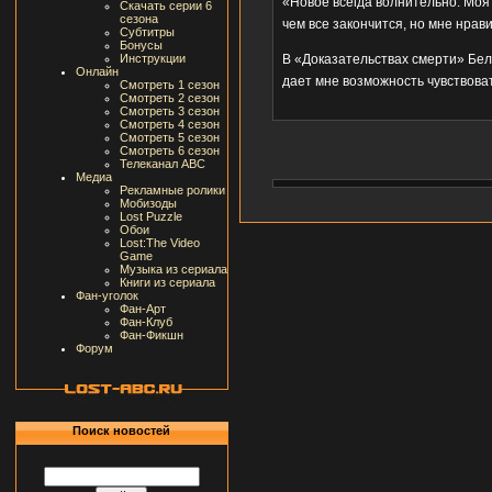
«Новое всегда волнительно. Моя 
Скачать серии 6
сезона
чем все закончится, но мне нрав
Субтитры
Бонусы
Инструкции
В «Доказательствах смерти» Бел
Онлайн
дает мне возможность чувствова
Смотреть 1 сезон
Смотреть 2 сезон
Смотреть 3 сезон
Смотреть 4 сезон
Смотреть 5 сезон
Смотреть 6 сезон
Телеканал ABC
Медиа
Рекламные ролики
Мобизоды
Lost Puzzle
Обои
Lost:The Video
Game
Музыка из сериала
Книги из сериала
Фан-уголок
Фан-Арт
Фан-Клуб
Фан-Фикшн
Форум
Поиск новостей