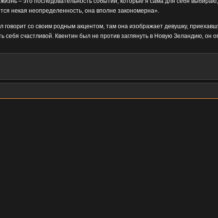
жизнь – это последовательность событий, которые я сама для себя выбираю, 
ится некая неопределенность, она вполне закономерна».
л говорит со своим родным акцентом, там она изображает девушку, приехавш
ть себя счастливой. Квентин был не против заглянуть в Новую Зеландию, он 