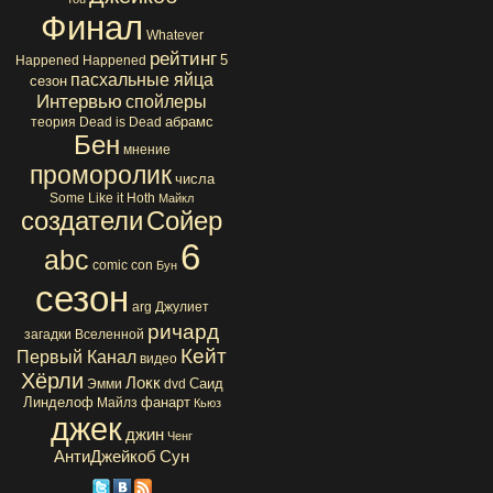
Финал
Whatever
рейтинг
5
Happened Happened
пасхальные яйца
сезон
Интервью
спойлеры
абрамс
теория
Dead is Dead
Бен
мнение
проморолик
числа
Some Like it Hoth
Майкл
создатели
Сойер
6
abc
comic con
Бун
сезон
arg
Джулиет
ричард
загадки Вселенной
Кейт
Первый Канал
видео
Хёрли
Локк
Саид
Эмми
dvd
Линделоф
фанарт
Майлз
Кьюз
джек
джин
Ченг
АнтиДжейкоб
Сун