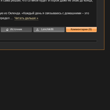
я сама решаю, что со мной будет и порой даже не знаю до конца,
ую из Окленда. «Каждый день я связываюсь с домашними – это
определ
...
Читать дальше »
Источник
Lenchik86
Комментарии (6)