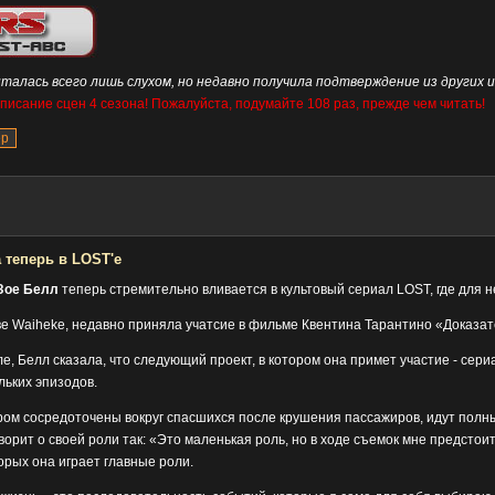
талась всего лишь слухом, но недавно получила подтверждение из других 
исание сцен 4 сезона! Пожалуйста, подумайте 108 раз, прежде чем читать!
 теперь в LOST'е
ое Белл
теперь стремительно вливается в культовый сериал LOST, где для н
ве Waiheke, недавно приняла учатсие в фильме Квентина Тарантино «Доказате
е, Белл сказала, что следующий проект, в котором она примет участие - сер
льких эпизодов.
ром сосредоточены вокруг спасшихся после крушения пассажиров, идут полн
орит о своей роли так: «Это маленькая роль, но в ходе съемок мне предстои
торых она играет главные роли.