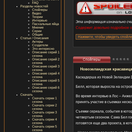
FAQ
Разделы новостей
Спойлеры
Видео
Теории
Интервью
Эта информация изначально счи
Пасхальные яйца
Мнение
Содержит довольно подробное оп
Серии
Общие
Статьи / Описания
Актеры
Создатели
Это интересно
Описание серий 1
сезона
Описание серий 2
сезона
Описание серий 3
Новозеландская красавица
сезона
Описание серий 4
сезона
Каскадерша из Новой Зеландии
З
Описание серий 5
сезона
Белл, которая выросла на остро
Описание серий 6
сезона
Скачать
Во время интервью в Лос – Анжел
Скачать серии 1
сезона
принять участие в съемках неско
Скачать серии 2
сезона
Съемки сериала, события в кото
Скачать серии 3
сезона
четвертым сезоном. Сама Бел гов
Скачать серии 4
сезона
готовятся еще два проекта, в ко
Скачать серии 5
сезона