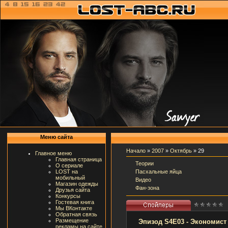
Меню сайта
Начало
»
2007
»
Октябрь
»
29
Главное меню
Главная страница
Теории
О сериале
Пасхальные яйца
LOST на
мобильный
Видео
Магазин одежды
Фан-зона
Друзья сайта
Конкурсы
Гостевая книга
Мы ВКонтакте
Обратная связь
Размещение
Эпизод S4E03 - Экономист 
рекламы на сайте