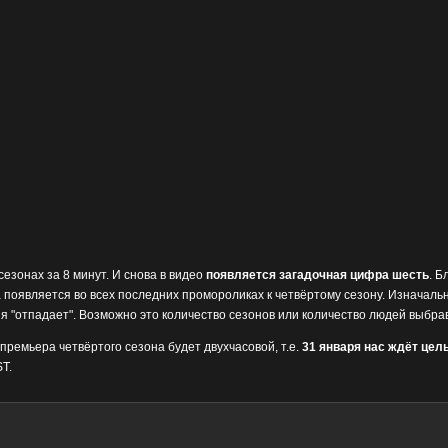
езонах за 8 минут. И снова в видео
появляется загадочная цифра шесть
. Б
 появляется во всех последних промороликах к четвёртому сезону. Изначально 
ия "отпадает". Возможно это количество сезонов или количество людей выбра
 премьера четвёртого сезона будет двухчасовой, т.е.
31 января нас ждёт цел
T.