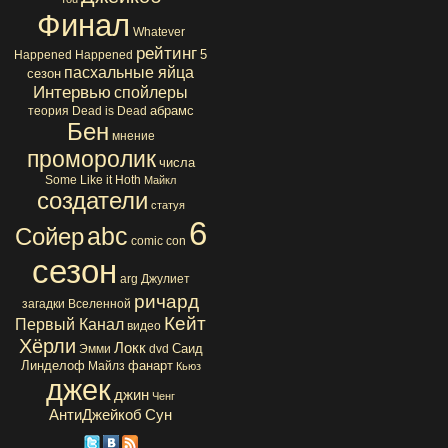
Финал
Whatever
рейтинг
5
Happened Happened
пасхальные яйца
сезон
Интервью
спойлеры
абрамс
теория
Dead is Dead
Бен
мнение
проморолик
числа
Some Like it Hoth
Майкл
создатели
статуя
6
abc
Сойер
comic con
сезон
arg
Джулиет
ричард
загадки Вселенной
Кейт
Первый Канал
видео
Хёрли
Локк
Саид
Эмми
dvd
Линделоф
фанарт
Майлз
Кьюз
джек
джин
Ченг
АнтиДжейкоб
Сун