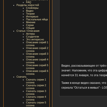
FAQ
Разделы новостей
Спойлеры
Видео
Теории
Интервью
Пасхальные яйца
Мнение
Серии
Общие
Статьи / Описания
Актеры
Создатели
Это интересно
Описание серий 1
сезона
Описание серий 2
сезона
Описание серий 3
сезона
Описание серий 4
сезона
Описание серий 5
Видео, рассказывающее от трёх с
сезона
значит. Напомним, что эта цифра
Описание серий 6
сезона
начнётся 31 января, то эта теор
Скачать
Скачать серии 1
сезона
Также в конце видео сказано, что
Скачать серии 2
сериала “Остаться в живых” - LOS
сезона
Скачать серии 3
сезона
Скачать серии 4
сезона
Скачать серии 5
сезона