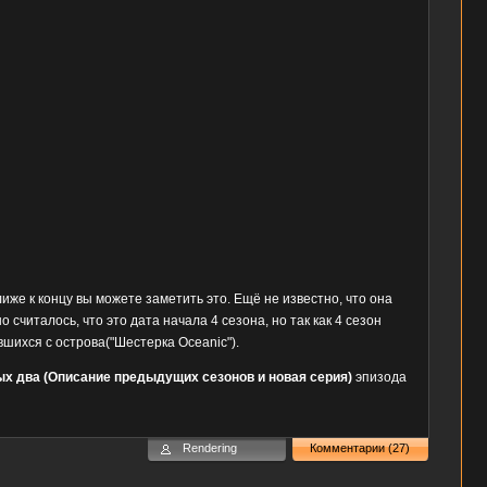
лиже к концу вы можете заметить это. Ещё не известно, что она
считалось, что это дата начала 4 сезона, но так как 4 сезон
вшихся с острова("Шестерка Oceanic").
ых два (Описание предыдущих сезонов и новая серия)
эпизода
Rendering
Комментарии (27)