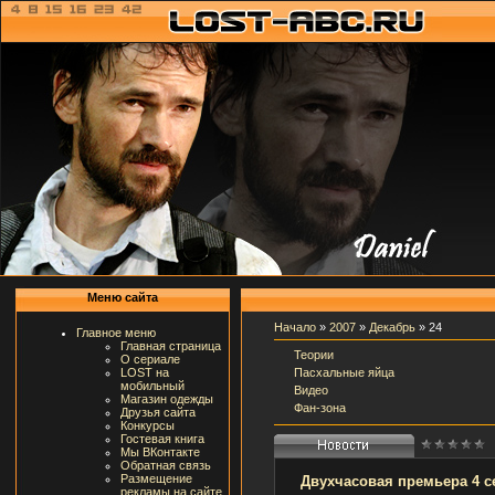
Меню сайта
Начало
»
2007
»
Декабрь
»
24
Главное меню
Главная страница
Теории
О сериале
Пасхальные яйца
LOST на
мобильный
Видео
Магазин одежды
Фан-зона
Друзья сайта
Конкурсы
Гостевая книга
Мы ВКонтакте
Обратная связь
Размещение
Двухчасовая премьера 4 с
рекламы на сайте