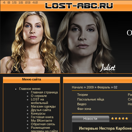
О
Меню сайта
Начало
»
2009
»
Февраль
»
02
Главное меню
Главная страница
Теории
Ра
О сериале
Пасхальные яйца
Сп
LOST на
мобильный
Видео
Но
Магазин одежды
Фан-зона
Друзья сайта
Конкурсы
Гостевая книга
Мы ВКонтакте
Обратная связь
Размещение
Интервью Нестора Карбонел
рекламы на сайте