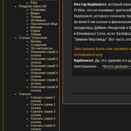
FAQ
Нестор Карбонелл
, который игр
Разделы новостей
Спойлеры
Fi Wire, что он понимает зрителе
Видео
Карбонелл, которого поначалу пр
Теории
Интервью
во всем 5-ом сезоне и финальном
Пасхальные яйца
Мнение
продюсеры Дэймон Линделоф и Ка
Серии
в Юниверсал Сити, штат Калифорн
Общие
Статьи / Описания
"Зимние Мертвецы". Вот часть эт
Актеры
Создатели
Это интересно
Это должно быть так приятно н
Описание серий 1
оставшееся шоу.
сезона
Описание серий 2
Карбонелл:
Да, это здорово и я д
сезона
Описание серий 3
приглашенно
...
Читать дальше »
сезона
Описание серий 4
сезона
Описание серий 5
сезона
Описание серий 6
сезона
Скачать
Скачать серии 1
сезона
Скачать серии 2
сезона
Скачать серии 3
сезона
Скачать серии 4
сезона
Скачать серии 5
сезона