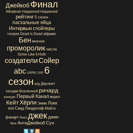
Финал
Джейкоб
Whatever Happened Happened
рейтинг
5 сезон
пасхальные яйца
Интервью
спойлеры
абрамс
теория
Dead is Dead
Бен
мнение
проморолик
числа
Some Like it Hoth
создатели
Сойер
6
abc
comic con
сезон
arg
Джулиет
ричард
загадки Вселенной
Первый Канал
видео
конкурс
Хёрли
Кейт
Локк
Эмми
Саид
Линделоф
dvd
Майлз
джек
джин
фанарт
Кьюз
АнтиДжейкоб
Сун
Ченг