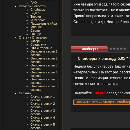
FAQ
Уже четыре эпизода пятого сезо
Разделы новостей
Спойлеры
только их посмотреть, но и оцени
Видео
Принц" понравился вам почти такж
Теории
Интервью
Скорее нет, чем да. Ниже рейтин
Пасхальные яйца
Мнение
Серии
Общие
Статьи / Описания
Актеры
Создатели
Это интересно
Описание серий 1
сезона
Спойлеры к эпизоду 5.05 "Th
Описание серий 2
сезона
Описание серий 3
Неделя без спойлеров? Такому н
сезона
нетерпеливых. На этот раз расскаж
Описание серий 4
сезона
Death". Информации немного, но 
Описание серий 5
сезона
впечатление от просмотра.
Описание серий 6
сезона
Подумайте
108 раз
перед прочтен
Скачать
Скачать серии 1
сезона
Скачать серии 2
сезона
Скачать серии 3
сезона
Скачать серии 4
сезона
Скачать серии 5
сезона