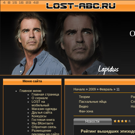
О
Меню сайта
Начало
»
2009
»
Февраль
»
11
Главное меню
Главная страница
Теории
Ра
О сериале
Пасхальные яйца
Сп
LOST на
мобильный
Видео
Но
Магазин одежды
Фан-зона
Друзья сайта
Конкурсы
Гостевая книга
Мы ВКонтакте
Обратная связь
Размещение
Рейтинг вышедших эпизодо
рекламы на сайте