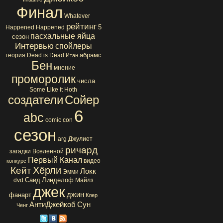
Финал
Whatever
рейтинг
5
Happened Happened
пасхальные яйца
сезон
Интервью
спойлеры
абрамс
теория
Dead is Dead
Итан
Бен
мнение
проморолик
числа
Some Like it Hoth
создатели
Сойер
6
abc
comic con
сезон
arg
Джулиет
ричард
загадки Вселенной
Первый Канал
видео
конкурс
Хёрли
Кейт
Локк
Эмми
Саид
Линделоф
dvd
Майлз
джек
джин
фанарт
Клер
АнтиДжейкоб
Сун
Ченг