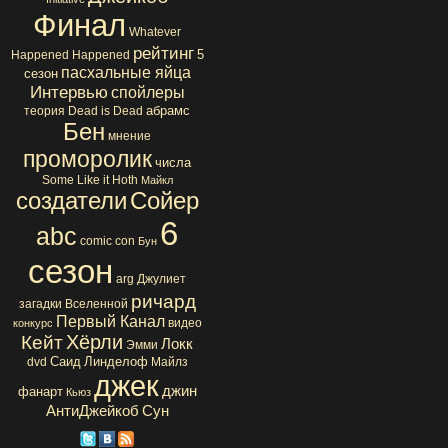
Финал
Whatever
рейтинг
5
Happened Happened
пасхальные яйца
сезон
Интервью
спойлеры
абрамс
теория
Dead is Dead
Бен
мнение
проморолик
числа
Some Like it Hoth
Майкл
создатели
Сойер
6
abc
comic con
Бун
сезон
arg
Джулиет
ричард
загадки Вселенной
Первый Канал
видео
конкурс
Хёрли
Кейт
Локк
Эмми
Саид
Линделоф
dvd
Майлз
джек
джин
фанарт
Кьюз
АнтиДжейкоб
Сун