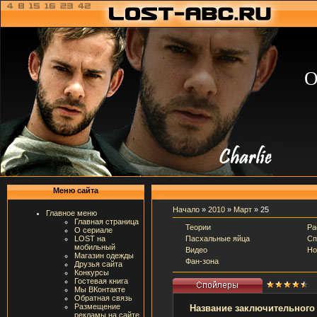
О
Меню сайта
Начало
»
2010
»
Март
»
25
Главное меню
Главная страница
Теории
Ра
О сериале
Пасхальные яйца
Сп
LOST на
мобильный
Видео
Но
Магазин одежды
Фан-зона
Друзья сайта
Конкурсы
Гостевая книга
Мы ВКонтакте
Обратная связь
Размещение
Название заключительного
рекламы на сайте