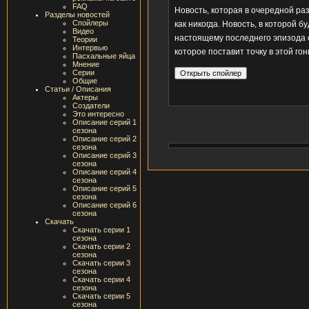
FAQ
Новость, которая в очередной ра
Разделы новостей
Спойлеры
как никогда. Новость, в которой б
Видео
настоящему последнего эпизода с
Теории
Интервью
которое поставит точку в этой гон
Пасхальные яйца
Мнение
Серии
Общие
Статьи / Описания
Актеры
Создатели
Это интересно
Описание серий 1
сезона
Описание серий 2
сезона
Описание серий 3
сезона
Описание серий 4
сезона
Описание серий 5
сезона
Описание серий 6
сезона
Скачать
Скачать серии 1
сезона
Скачать серии 2
сезона
Скачать серии 3
сезона
Скачать серии 4
сезона
Скачать серии 5
сезона