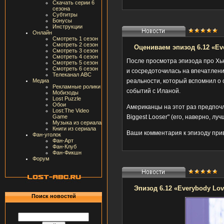
Скачать серии 6
сезона
Субтитры
Бонусы
Инструкции
Онлайн
Смотреть 1 сезон
Смотреть 2 сезон
Оцениваем эпизод 6.12 «Ev
Смотреть 3 сезон
Смотреть 4 сезон
После просмотра эпизода про Хь
Смотреть 5 сезон
Смотреть 6 сезон
и сосредоточилась на впечатлени
Телеканал ABC
Медиа
реальности, который вспомнил о 
Рекламные ролики
событий с Иланой.
Мобизоды
Lost Puzzle
Обои
Американцы на этот раз предпочли
Lost:The Video
Game
Biggest Looser" (его, наверно, л
Музыка из сериала
Книги из сериала
Ваши комментария к эпизоду при
Фан-уголок
Фан-Арт
Фан-Клуб
Фан-Фикшн
Форум
Эпизод 6.12 «Everybody Lo
Поиск новостей