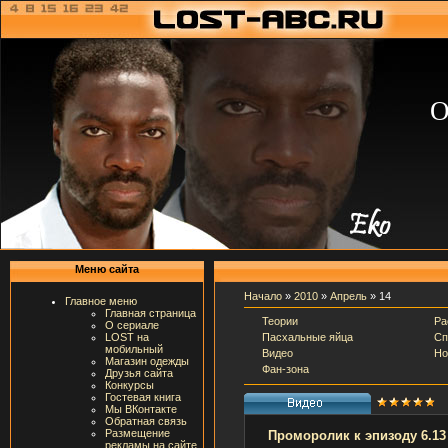
О
Меню сайта
Начало
»
2010
»
Апрель
»
14
Главное меню
Главная страница
Теории
Ра
О сериале
Пасхальные яйца
Сп
LOST на
мобильный
Видео
Но
Магазин одежды
Фан-зона
Друзья сайта
Конкурсы
Гостевая книга
Мы ВКонтакте
Обратная связь
Размещение
Проморолик к эпизоду 6.13 
рекламы на сайте