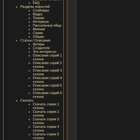
FAQ
Разделы новостей
Спойлеры
Видео
Теории
Интервью
Пасхальные яйца
Мнение
Серии
Общие
Статьи / Описания
Актеры
Создатели
Это интересно
Описание серий 1
сезона
Описание серий 2
сезона
Описание серий 3
сезона
Описание серий 4
сезона
Описание серий 5
сезона
Описание серий 6
сезона
Скачать
Скачать серии 1
сезона
Скачать серии 2
сезона
Скачать серии 3
сезона
Скачать серии 4
сезона
Скачать серии 5
сезона