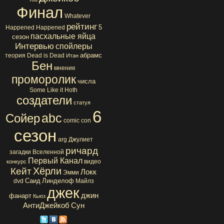
Финал
Whatever
рейтинг
5
Happened Happened
пасхальные яйца
сезон
Интервью
спойлеры
абрамс
теория
Dead is Dead
Итан
Бен
мнение
проморолик
числа
Some Like it Hoth
создатели
статуя
6
abc
Сойер
comic con
сезон
arg
Джулиет
ричард
загадки Вселенной
Первый Канал
видео
конкурс
Хёрли
Кейт
Локк
Эмми
Саид
Линделоф
dvd
Майлз
джек
джин
фанарт
Кьюз
АнтиДжейкоб
Сун