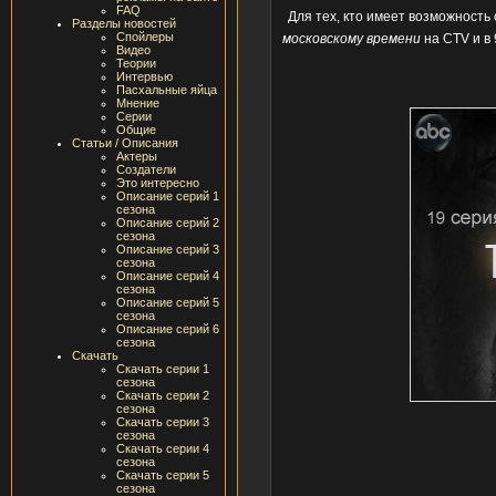
FAQ
Для тех, кто имеет возможность
Разделы новостей
Спойлеры
московскому времени
на CTV и в
Видео
Теории
Интервью
Пасхальные яйца
Мнение
Серии
Общие
Статьи / Описания
Актеры
Создатели
Это интересно
Описание серий 1
сезона
Описание серий 2
сезона
Описание серий 3
сезона
Описание серий 4
сезона
Описание серий 5
сезона
Описание серий 6
сезона
Скачать
Скачать серии 1
сезона
Скачать серии 2
сезона
Скачать серии 3
сезона
Скачать серии 4
сезона
Скачать серии 5
сезона