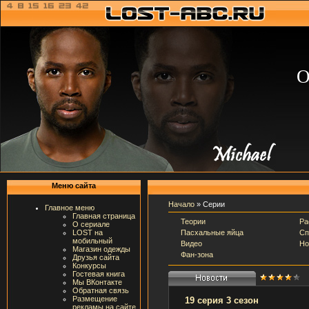
О
Меню сайта
Начало
»
Серии
Главное меню
Главная страница
Теории
Ра
О сериале
Пасхальные яйца
Сп
LOST на
мобильный
Видео
Но
Магазин одежды
Фан-зона
Друзья сайта
Конкурсы
Гостевая книга
Мы ВКонтакте
Обратная связь
Размещение
19 серия 3 сезон
рекламы на сайте