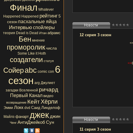
Финал
Whatever
рейтинг
5
Happened Happened
пасхальные яйца
сезон
Интервью
спойлеры
абрамс
теория
Dead is Dead
Итан
12 серия 3 сезон
Бен
мнение
<
проморолик
числа
Some Like it Hoth
создатели
статуя
<<
6
abc
Сойер
comic con
сезон
arg
Джулиет
ричард
загадки Вселенной
Первый Канал
видео
Хёрли
Кейт
возвращение
Локк
Саид
Линделоф
Эмми
dvd
джек
джин
фанарт
Майлз
АнтиДжейкоб
Сун
Ченг
11 серия 3 сезон