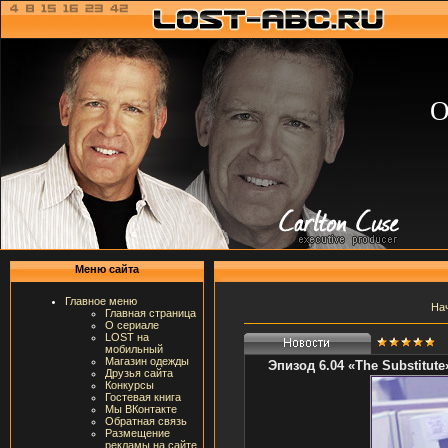
О
Меню сайта
Главное меню
На
Главная страница
О сериале
LOST на
мобильный
Магазин одежды
Эпизод 6.04 «The Substitute
Друзья сайта
Конкурсы
Гостевая книга
Мы ВКонтакте
Обратная связь
Размещение
рекламы на сайте