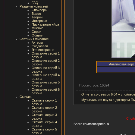
FAQ
Разделы новостей
Спойлеры
Видео
Теории
Интервью
Пасхальные яйца
Мнение
Серии
Общие
Статьи / Описания
Актеры
Создатели
Это интересно
Описание серий 1
сезона
Описание серий 2
сезона
Английская верс
Описание серий 3
сезона
Описание серий 4
сезона
Описание серий 5
Просмотров: 10024
сезона
Описание серий 6
сезона
Отчеты со съемок 6.04 + спойлер
Скачать
Музыкальная пауза с доктором П
Скачать серии 1
сезона
Скачать серии 2
сезона
Скачать серии 3
сезона
Спойл
Скачать серии 4
Всего комментариев:
0
сезона
Скачать серии 5
сезона