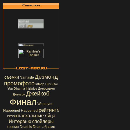
Статистика
Дезмонд
съемки
Namaste
промофото
юмор
He's Our
You
Dharma Initiative
Джеронимо
Джейкоб
Джексон
Финал
Whatever
рейтинг
5
Happened Happened
пасхальные яйца
сезон
Интервью
спойлеры
абрамс
теория
Dead is Dead