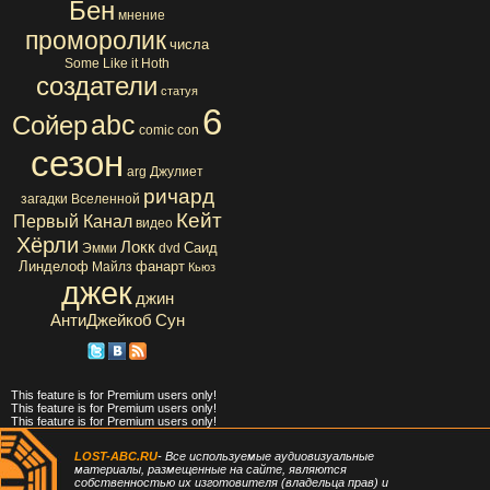
Бен
мнение
проморолик
числа
Some Like it Hoth
создатели
статуя
6
abc
Сойер
comic con
сезон
arg
Джулиет
ричард
загадки Вселенной
Кейт
Первый Канал
видео
Хёрли
Локк
Саид
Эмми
dvd
Линделоф
фанарт
Майлз
Кьюз
джек
джин
АнтиДжейкоб
Сун
This feature is for Premium users only!
This feature is for Premium users only!
This feature is for Premium users only!
LOST-ABC.RU
- Все используемые аудиовизуальные
материалы, размещенные на сайте, являются
собственностью их изготовителя (владельца прав) и