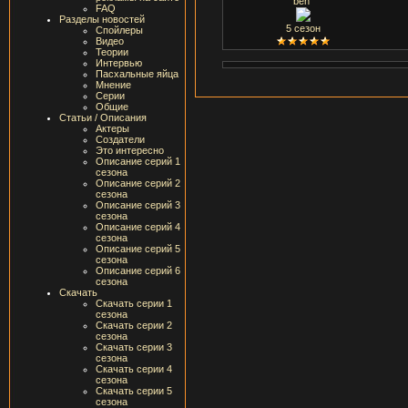
ben
FAQ
Разделы новостей
5 сезон
Спойлеры
Видео
Теории
Интервью
Пасхальные яйца
Мнение
Серии
Общие
Статьи / Описания
Актеры
Создатели
Это интересно
Описание серий 1
сезона
Описание серий 2
сезона
Описание серий 3
сезона
Описание серий 4
сезона
Описание серий 5
сезона
Описание серий 6
сезона
Скачать
Скачать серии 1
сезона
Скачать серии 2
сезона
Скачать серии 3
сезона
Скачать серии 4
сезона
Скачать серии 5
сезона