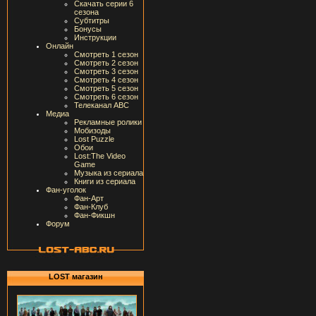
Скачать серии 6
сезона
Субтитры
Бонусы
Инструкции
Онлайн
Смотреть 1 сезон
Смотреть 2 сезон
Смотреть 3 сезон
Смотреть 4 сезон
Смотреть 5 сезон
Смотреть 6 сезон
Телеканал ABC
Медиа
Рекламные ролики
Мобизоды
Lost Puzzle
Обои
Lost:The Video
Game
Музыка из сериала
Книги из сериала
Фан-уголок
Фан-Арт
Фан-Клуб
Фан-Фикшн
Форум
LOST магазин