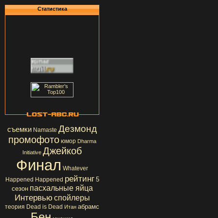
Статистика
Дезмонд
съемки
Namaste
промофото
юмор
Dharma
Джейкоб
Initiative
Финал
Whatever
рейтинг
5
Happened Happened
пасхальные яйца
сезон
Интервью
спойлеры
абрамс
теория
Dead is Dead
Итан
Бен