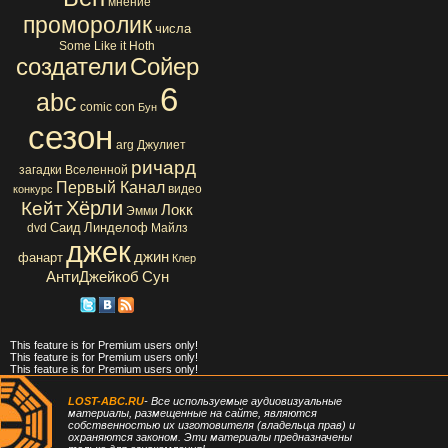
мнение
проморолик
числа
Some Like it Hoth
создатели
Сойер
6
abc
comic con
Бун
сезон
arg
Джулиет
ричард
загадки Вселенной
Первый Канал
видео
конкурс
Хёрли
Кейт
Локк
Эмми
Саид
Линделоф
dvd
Майлз
джек
джин
фанарт
Клер
АнтиДжейкоб
Сун
This feature is for Premium users only!
This feature is for Premium users only!
This feature is for Premium users only!
LOST-ABC.RU
- Все используемые аудиовизуальные
материалы, размещенные на сайте, являются
собственностью их изготовителя (владельца прав) и
охраняются законом. Эти материалы предназначены