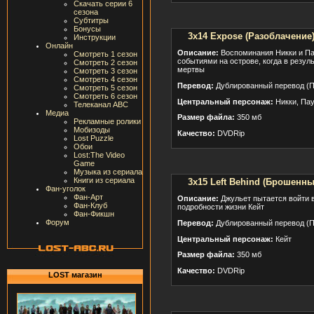
Скачать серии 6
сезона
Субтитры
Бонусы
3x14 Expose (Разоблачение
Инструкции
Онлайн
Описание:
Воспоминания Никки и Па
Смотреть 1 сезон
событиями на острове, когда в резул
Смотреть 2 сезон
мертвы
Смотреть 3 сезон
Смотреть 4 сезон
Перевод:
Дублированный перевод (П
Смотреть 5 сезон
Смотреть 6 сезон
Центральный персонаж:
Никки, Па
Телеканал ABC
Медиа
Размер файла:
350 мб
Рекламные ролики
Мобизоды
Качество:
DVDRip
Lost Puzzle
Обои
Lost:The Video
Game
Музыка из сериала
Книги из сериала
3x15 Left Behind (Брошенны
Фан-уголок
Фан-Арт
Описание:
Джульет пытается войти в 
Фан-Клуб
подробности жизни Кейт
Фан-Фикшн
Форум
Перевод:
Дублированный перевод (П
Центральный персонаж:
Кейт
Размер файла:
350 мб
Качество:
DVDRip
LOST магазин