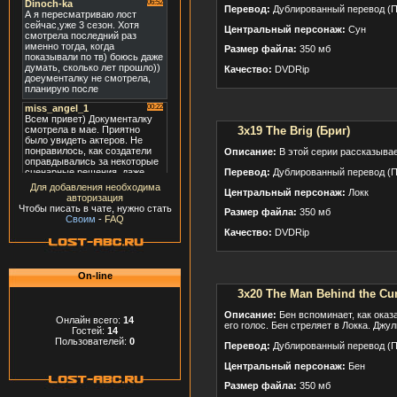
Перевод:
Дублированный перевод (П
Центральный персонаж:
Сун
Размер файла:
350 мб
Качество:
DVDRip
3x19 The Brig (Бриг)
Описание:
В этой серии рассказывает
Перевод:
Дублированный перевод (П
Для добавления необходима
Центральный персонаж:
Локк
авторизация
Чтобы писать в чате, нужно стать
Размер файла:
350 мб
Своим
-
FAQ
Качество:
DVDRip
On-line
3x20 The Man Behind the Cu
Описание:
Бен вспоминает, как оказ
Онлайн всего:
14
его голос. Бен стреляет в Локка. Джу
Гостей:
14
Пользователей:
0
Перевод:
Дублированный перевод (П
Центральный персонаж:
Бен
Размер файла:
350 мб