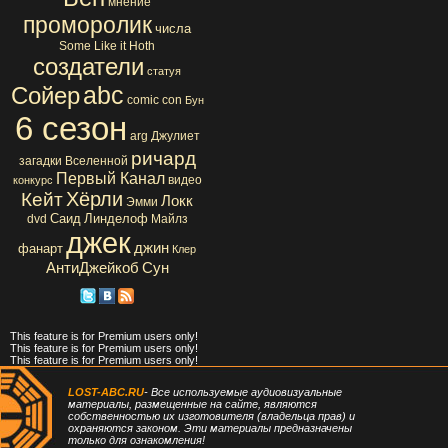
мнение
проморолик
числа
Some Like it Hoth
создатели
статуя
abc
Сойер
comic con
Бун
6 сезон
arg
Джулиет
ричард
загадки Вселенной
Первый Канал
видео
конкурс
Хёрли
Кейт
Локк
Эмми
Саид
Линделоф
dvd
Майлз
джек
джин
фанарт
Клер
АнтиДжейкоб
Сун
This feature is for Premium users only!
This feature is for Premium users only!
This feature is for Premium users only!
LOST-ABC.RU
- Все используемые аудиовизуальные
материалы, размещенные на сайте, являются
собственностью их изготовителя (владельца прав) и
охраняются законом. Эти материалы предназначены
только для ознакомления!