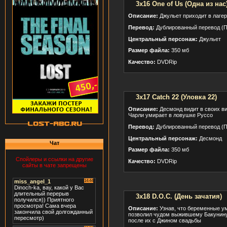
3x16 One of Us (Одна из нас
Описание:
Джульет приходит в лагер
Перевод:
Дублированный перевод (П
Центральный персонаж:
Джульет
Размер файла:
350 мб
Качество:
DVDRip
3x17 Catch 22 (Уловка 22)
Описание:
Десмонд видит в своих ви
Чарли умирает в ловушке Руссо
Перевод:
Дублированный перевод (П
Центральный персонаж:
Десмонд
Чат
Размер файла:
350 мб
Спойлеры и ссылки на другие
Качество:
DVDRip
сайты в чате запрещены
3x18 D.O.C. (День зачатия)
Описание:
Узнав, что беременные ум
позволил чудом выжившему Бакунину
после их с Джином свадьбы