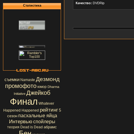
Качество:
DVDRip
Статистика
Дезмонд
съемки
Namaste
промофото
юмор
Dharma
Джейкоб
Initiative
Финал
Whatever
рейтинг
5
Happened Happened
пасхальные яйца
сезон
Интервью
спойлеры
абрамс
теория
Dead is Dead
Бен