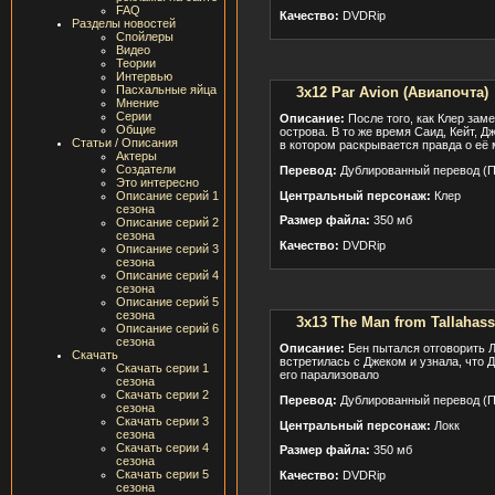
FAQ
Качество:
DVDRip
Разделы новостей
Спойлеры
Видео
Теории
Интервью
Пасхальные яйца
3x12 Par Avion (Авиапочта)
Мнение
Серии
Описание:
После того, как Клер зам
Общие
острова. В то же время Саид, Кейт, 
Статьи / Описания
в котором раскрывается правда о её 
Актеры
Создатели
Перевод:
Дублированный перевод (П
Это интересно
Центральный персонаж:
Клер
Описание серий 1
сезона
Размер файла:
350 мб
Описание серий 2
сезона
Качество:
DVDRip
Описание серий 3
сезона
Описание серий 4
сезона
Описание серий 5
сезона
3x13 The Man from Tallahas
Описание серий 6
сезона
Описание:
Бен пытался отговорить Л
Скачать
встретилась с Джеком и узнала, что 
Скачать серии 1
его парализовало
сезона
Скачать серии 2
Перевод:
Дублированный перевод (П
сезона
Скачать серии 3
Центральный персонаж:
Локк
сезона
Скачать серии 4
Размер файла:
350 мб
сезона
Скачать серии 5
Качество:
DVDRip
сезона