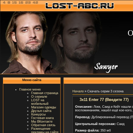
О
Меню сайта
Главное меню
Начало
» Скачать серии 3 сезона
Главная страница
О сериале
3x11 Enter 77 (Введите 77)
LOST на
мобильный
Описание:
Локк, Саид и Кейт нашли 
Магазин одежды
воспоминаниям, нашёл ещё кое-кого, 
Друзья сайта
Конкурсы
Перевод:
Дублированный перевод (П
Гостевая книга
Мы ВКонтакте
Центральный персонаж:
Саид
Обратная связь
Размещение
Размер файла:
350 мб
рекламы на сайте