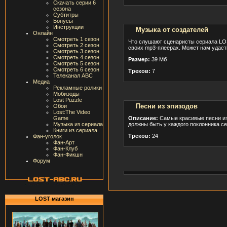
Скачать серии 6
сезона
Субтитры
Бонусы
Инструкции
Музыка от создателей
Онлайн
Смотреть 1 сезон
Что слушают сценаристы сериала LOS
Смотреть 2 сезон
своих mp3-плеерах. Может нам удаст
Смотреть 3 сезон
Смотреть 4 сезон
Размер:
39 Мб
Смотреть 5 сезон
Смотреть 6 сезон
Треков:
7
Телеканал ABC
Медиа
Рекламные ролики
Мобизоды
Lost Puzzle
Песни из эпизодов
Обои
Lost:The Video
Game
Описание:
Самые красивые песни из
Музыка из сериала
должны быть у каждого поклонника се
Книги из сериала
Треков:
24
Фан-уголок
Фан-Арт
Фан-Клуб
Фан-Фикшн
Форум
LOST магазин