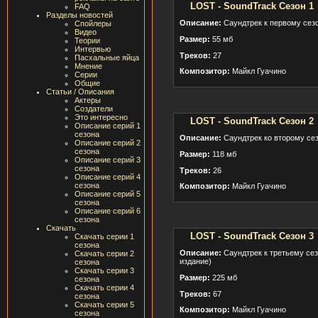
LOST - SoundTrack Сезон 1
FAQ
Разделы новостей
Описание:
Саундтрек к первому сезо
Спойлеры
Видео
Размер:
55 мб
Теории
Интервью
Треков:
27
Пасхальные яйца
Мнение
Композитор:
Майкл Гуачино
Серии
Общие
Статьи / Описания
Актеры
Создатели
Это интересно
LOST - SoundTrack Сезон 2
Описание серий 1
сезона
Описание:
Саундтрек ко второму сез
Описание серий 2
сезона
Размер:
118 мб
Описание серий 3
сезона
Треков:
26
Описание серий 4
сезона
Композитор:
Майкл Гуачино
Описание серий 5
сезона
Описание серий 6
сезона
Скачать
LOST - SoundTrack Сезон 3
Скачать серии 1
сезона
Описание:
Саундтрек к третьему сез
Скачать серии 2
издание)
сезона
Скачать серии 3
Размер:
225 мб
сезона
Скачать серии 4
Треков:
67
сезона
Скачать серии 5
Композитор:
Майкл Гуачино
сезона