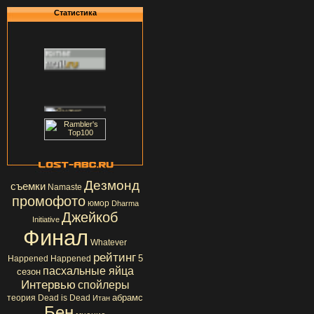
Статистика
Дезмонд
съемки
Namaste
промофото
юмор
Dharma
Джейкоб
Initiative
Финал
Whatever
рейтинг
5
Happened Happened
пасхальные яйца
сезон
Интервью
спойлеры
абрамс
теория
Dead is Dead
Итан
Бен