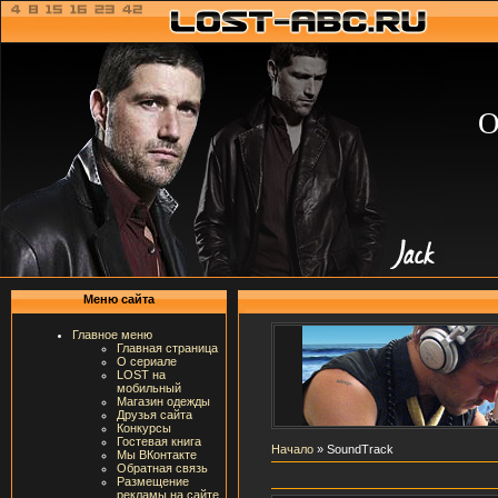
О
Меню сайта
Главное меню
Главная страница
О сериале
LOST на
мобильный
Магазин одежды
Друзья сайта
Конкурсы
Гостевая книга
Начало
» SoundTrack
Мы ВКонтакте
Обратная связь
Размещение
рекламы на сайте