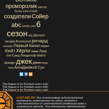
мнение
проморолик
числа
Some Like it Hoth
создатели
Сойер
6
abc
comic con
сезон
arg
Джулиет
ричард
загадки Вселенной
Первый Канал
видео
конкурс
Хёрли
Кейт
Локк
Эмми
Саид
Линделоф
dvd
Майлз
джек
джин
фанарт
Клер
АнтиДжейкоб
Сун
Ченг
This feature is for Premium users only!
This feature is for Premium users only!
This feature is for Premium users only!
LOST-ABC.RU
- Все используемые аудиовизуальные
материалы, размещенные на сайте, являются
собственностью их изготовителя (владельца прав) и
охраняются законом. Эти материалы предназначены