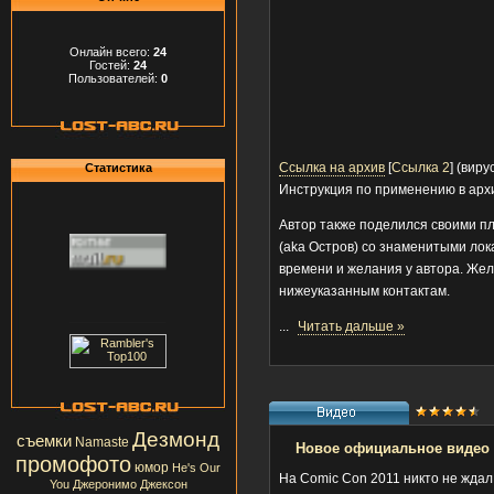
Онлайн всего:
24
Гостей:
24
Пользователей:
0
Ссылка на архив
[
Ссылка 2
] (виру
Статистика
Инструкция по применению в арх
Автор также поделился своими пл
(aka Остров) со знаменитыми лок
времени и желания у автора. Жел
нижеуказанным контактам.
...
Читать дальше »
Дезмонд
съемки
Namaste
Новое официальное видео
промофото
юмор
He's Our
На Comic Con 2011 никто не жда
You
Джеронимо Джексон