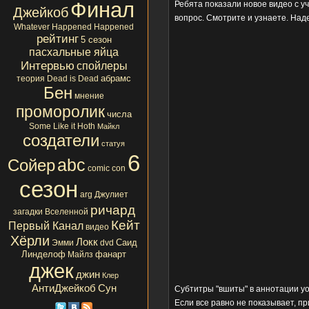
Финал
Ребята показали новое видео с у
Джейкоб
вопрос. Смотрите и узнаете. Наде
Whatever Happened Happened
рейтинг
5 сезон
пасхальные яйца
Интервью
спойлеры
абрамс
теория
Dead is Dead
Бен
мнение
проморолик
числа
Some Like it Hoth
Майкл
создатели
статуя
6
abc
Сойер
comic con
сезон
arg
Джулиет
ричард
загадки Вселенной
Кейт
Первый Канал
видео
Хёрли
Локк
Саид
Эмми
dvd
Линделоф
фанарт
Майлз
джек
джин
Клер
АнтиДжейкоб
Сун
Субтитры "вшиты" в аннотации you
Если все равно не показывает, п