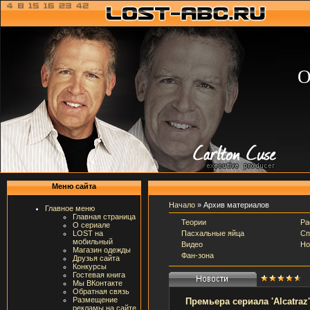
О
Меню сайта
Начало
»
Архив материалов
Главное меню
Главная страница
Теории
Ра
О сериале
Пасхальные яйца
Сп
LOST на
мобильный
Видео
Но
Магазин одежды
Фан-зона
Друзья сайта
Конкурсы
Гостевая книга
Мы ВКонтакте
Обратная связь
Размещение
Премьера сериала 'Alcatraz
рекламы на сайте