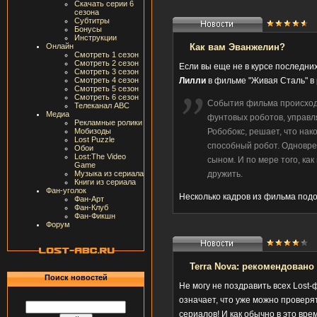
Скачать серии 6
сезона
Субтитры
Бонусы
Инструкции
Онлайн
Как вам Эванжелин?
Смотреть 1 сезон
Смотреть 2 сезон
Если вы еще не в курсе последни
Смотреть 3 сезон
Смотреть 4 сезон
Лилли
в фильме "Живая Сталь" в 
Смотреть 5 сезон
Смотреть 6 сезон
События фильма происходя
Телеканал ABC
Медиа
фунтовых роботов, управл
Рекламные ролики
Мобизоды
Робобокс, решает, что нак
Lost Puzzle
способный робот. Одновре
Обои
Lost:The Video
сыном. И по мере того, ка
Game
Музыка из сериала
дружить.
Книги из сериала
Фан-уголок
Несколько кадров из фильма под
Фан-Арт
Фан-Клуб
Фан-Фикшн
Форум
Terra Nova: рекомендовано
Поиск новостей
Не могу не поздравить всех Lost-
означает, что уже можно провер
сериалов! И как обычно в это вре