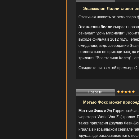
Эванжелин Лилли станет 
Отличная новость от режиссера
Эванжелин Лилли
сыграет новог
означает "дочь Мирквуда". Люби
выходе фильма в 2012 году. Тепер
ожиданию, ведь созерцание Эванж
сомневаться не приходиться, да и
трилогия "Властелина Колец" - ег
Ожидаете ли вы этой премьеры?
Мэтью Фокс может присоеди
Мэттью Фокс
и Эд Гаррис сейчас
Форстера ‘World War Z’ (в ролях:
также пригласил Джулию Леви-Бой
играла в израильском сериале "a
Брукса, где рассказывается о пос