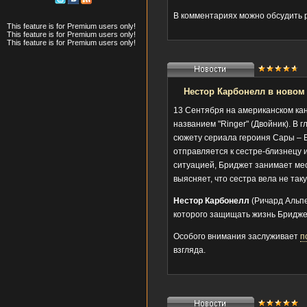
В комментариях можно обсудить р
This feature is for Premium users only!
This feature is for Premium users only!
This feature is for Premium users only!
Нестор Карбонелл в новом 
13 Сентября на американском ка
названием "Ringer" (Двойник). В
сюжету сериала героиня Сары – 
отправляется к сестре-близнецу 
ситуацией, Бриджет занимает мест
выясняет, что сестра вела не та
Нестор Карбонелл
(Ричард Альпе
которого защищать жизнь Бридже
Особого внимания заслуживает
п
взгляда.