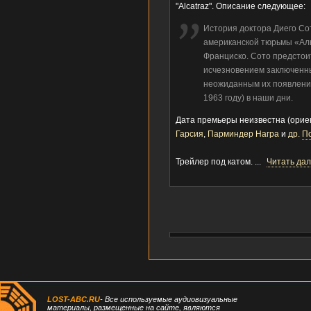
"Alcatraz". Описание следующее:
История доктора Диего Со
американской тюрьмы «Аль
Франциско. Сото предстоит
исчезновением заключенны
неожиданным их появление
1963 году) в наши дни.
Дата премьеры неизвестна (ориен
Гарсия
,
Парминдер Награ
и
др.
П
Трейлер под катом.
...
Читать да
LOST-ABC.RU
- Все используемые аудиовизуальные
материалы, размещенные на сайте, являются