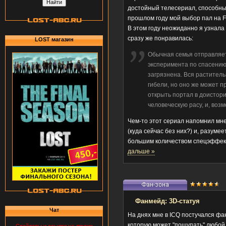
достойный телесериал, способны
прошлом году мой выбор пал на Fri
В этом году неожиданно я узнал
сразу же понравилась:
LOST магазин
Обычная семья отправляет
эксперимента по спасению
загрязнена. Вся раститель
гибели, но оно же может п
открыть портал в доистор
человеческую расу, и, воз
Чем-то этот сериал напомнил мне
(куда сейчас без них?) и, разуме
большим количеством спецэффектов
дальше »
Фанмейд: 3D-статуя
Чат
На днях мне в ICQ постучался фан
которую может "пощупать" любой 