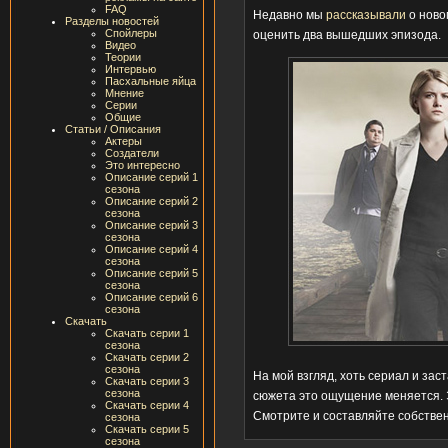
FAQ
Недавно мы
рассказывали
о ново
Разделы новостей
Спойлеры
оценить два вышедших эпизода.
Видео
Теории
Интервью
Пасхальные яйца
Мнение
Серии
Общие
Статьи / Описания
Актеры
Создатели
Это интересно
Описание серий 1
сезона
Описание серий 2
сезона
Описание серий 3
сезона
Описание серий 4
сезона
Описание серий 5
сезона
Описание серий 6
сезона
Скачать
Скачать серии 1
сезона
Скачать серии 2
сезона
На мой взгляд, хоть сериал и зас
Скачать серии 3
сезона
сюжета это ощущение меняется. Эт
Скачать серии 4
Смотрите и составляйте собствен
сезона
Скачать серии 5
сезона