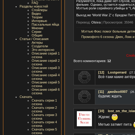
Разумеется, пока даже нет слухов, ког
FAQ
фильме. Однако, остается надеяться,
Разделы новостей
Мэттью роли серийного убийцы в "I, A
Спойлеры
Видео
Выход же ‘World War Z’ с Бредом Питт
Теории
Интервью
Перевод:
Olsiva
|
Просмотров: 35946
Пасхальные яйца
Мнение
Мэттью Фокс помог больным детя
Серии
Общие
Промофото 6 сезона: Джек, Локк и
Статьи / Описания
Актеры
Создатели
Это интересно
Описание серий 1
Спойл
сезона
Описание серий 2
Всего комментариев:
12
сезона
Описание серий 3
сезона
[12]
Lostgerrard
(27.
Описание серий 4
Всё-таки какие актёры
сезона
Описание серий 5
сезона
Описание серий 6
[11]
джейкоб007
(26
сезона
будемс ждать
Скачать
Скачать серии 1
сезона
Скачать серии 2
[10]
lost_on_the_isla
сезона
Скачать серии 3
Ждемс
сезона
Скачать серии 4
Метью затмит пита
сезона
Скачать серии 5
сезона