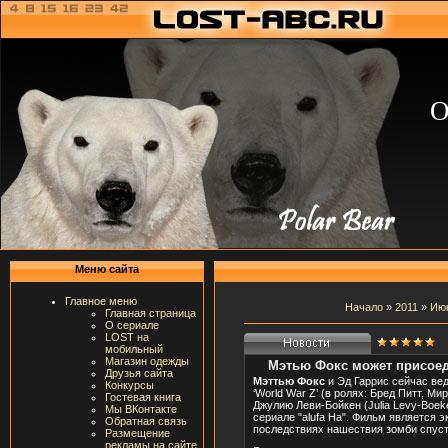
О
Меню сайта
Главное меню
Начало
»
2011
»
Ию
Главная страница
О сериале
LOST на
мобильный
Магазин одежды
Мэтью Фокс может присоеди
Друзья сайта
Мэттью Фокс
и Эд Гаррис сейчас ве
Конкурсы
‘World War Z’ (в ролях: Бред Питт, М
Гостевая книга
Джулию Леви-Бойкен (Julia Levy-Boek
Мы ВКонтакте
сериале "alufa Ha". Фильм является 
Обратная связь
последствиях нашествия зомби спустя
Размещение
рекламы на сайте