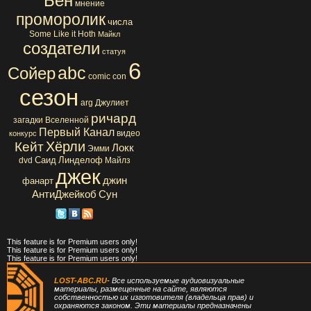
Бен
мнение
проморолик
числа
Some Like it Hoth
Майкл
создатели
статуя
6
abc
Сойер
comic con
сезон
arg
Джулиет
ричард
загадки Вселенной
Первый Канал
видео
конкурс
Хёрли
Кейт
Локк
Эмми
Саид
Линделоф
dvd
Майлз
джек
джин
фанарт
АнтиДжейкоб
Сун
This feature is for Premium users only!
This feature is for Premium users only!
This feature is for Premium users only!
LOST-ABC.RU
- Все используемые аудиовизуальные
материалы, размещенные на сайте, являются
собственностью их изготовителя (владельца прав) и
охраняются законом. Эти материалы предназначены