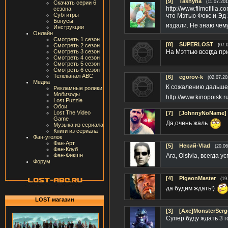
[9]
Tashyna
(11.07.201
Скачать серии 6
http://www.filmofilia.
сезона
Субтитры
что Мэтью Фокс и Эд 
Бонусы
издали. Не знаю чем
Инструкции
Онлайн
Смотреть 1 сезон
[8]
SUPERLOST
Смотреть 2 сезон
(07.
Смотреть 3 сезон
На Мэттью всегда пр
Смотреть 4 сезон
Смотреть 5 сезон
Смотреть 6 сезон
Телеканал ABC
[6]
egorov-k
(02.07.20
Медиа
К сожалению дальше
Рекламные ролики
Мобизоды
http://www.kinopoisk.
Lost Puzzle
Обои
Lost:The Video
[7]
[JohnnyNoName]
Game
Да,очень жаль
Музыка из сериала
Книги из сериала
Фан-уголок
Фан-Арт
[5]
Некий-Vlad
(20.06
Фан-Клуб
Ага, Olsivia, всегда
Фан-Фикшн
Форум
[4]
PigeonMaster
(19
да будим ждать!)
LOST магазин
[3]
[Axe]MonsterSerg
Супер буду ждать 3 г