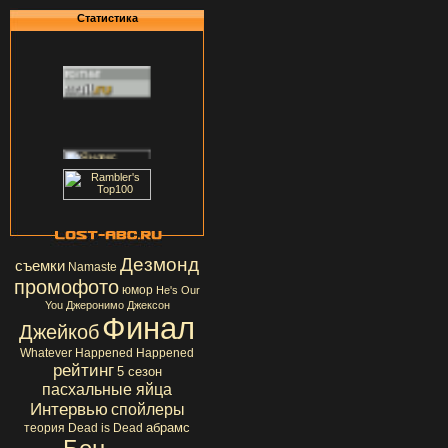
Статистика
Дезмонд
съемки
Namaste
промофото
юмор
He's Our
You
Джеронимо Джексон
Финал
Джейкоб
Whatever Happened Happened
рейтинг
5 сезон
пасхальные яйца
Интервью
спойлеры
абрамс
теория
Dead is Dead