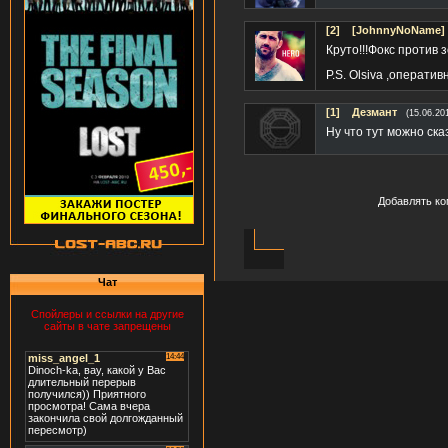
[2]
[JohnnyNoName]
Круто!!!Фокс против
P.S. Olsiva ,оператив
[1]
Дезмант
(15.06.20
Ну что тут можно ск
Добавлять ко
Чат
Спойлеры и ссылки на другие
сайты в чате запрещены