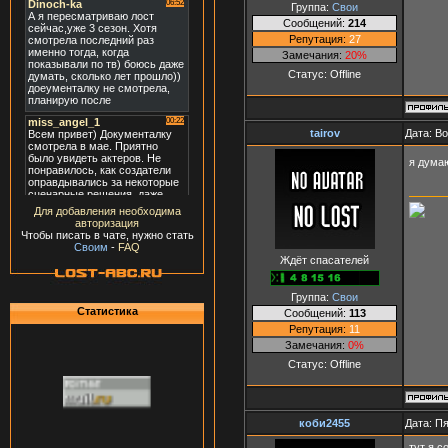
Группа:
Свои
Сообщений:
214
Репутация:
27
Замечания:
20%
Статус:
Offline
tairov
Дата: В
я думаю
Для добавления необходима
авторизация
Чтобы писать в чате, нужно стать
Своим
-
FAQ
Ждёт спасателей
Группа:
Свои
Статистика
Сообщений:
113
Репутация:
11
Замечания:
0%
Статус:
Offline
коби2455
Дата: Пя
тут я с