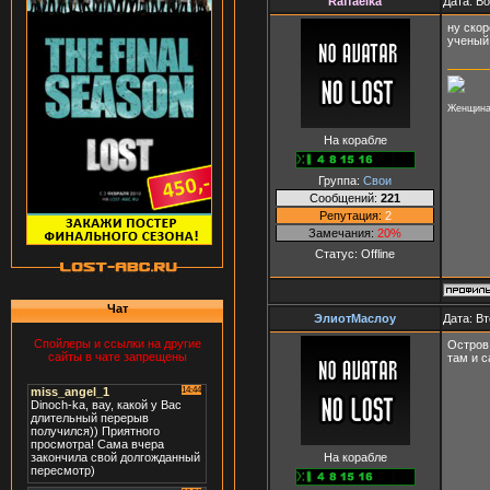
Raffaelka
Дата: В
ну скор
ученый 
Женщина 
На корабле
Группа:
Свои
Сообщений:
221
Репутация:
2
Замечания:
20%
Статус:
Offline
Чат
ЭлиотМаслоу
Дата: Вт
Спойлеры и ссылки на другие
Остров 
сайты в чате запрещены
там и с
На корабле