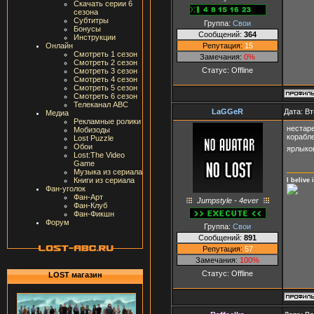
Скачать серии 6
сезона
Субтитры
Группа:
Свои
Бонусы
Сообщений:
364
Инструкции
Репутация:
15
Онлайн
Смотреть 1 сезон
Замечания:
0%
Смотреть 2 сезон
Статус:
Offline
Смотреть 3 сезон
Смотреть 4 сезон
Смотреть 5 сезон
Смотреть 6 сезон
Телеканал ABC
LaGGeR
Дата: Вт
Медиа
Рекламные ролики
нестар
Мобизоды
корабле
Lost Puzzle
Обои
ярлыков
Lost:The Video
Game
Музыка из сериала
Книги из сериала
I belive
Фан-уголок
Фан-Арт
Jumpstyle - 4ever
Фан-Клуб
Фан-Фикшн
Форум
Группа:
Свои
Сообщений:
891
Репутация:
57
Замечания:
100%
Статус:
Offline
LOST магазин