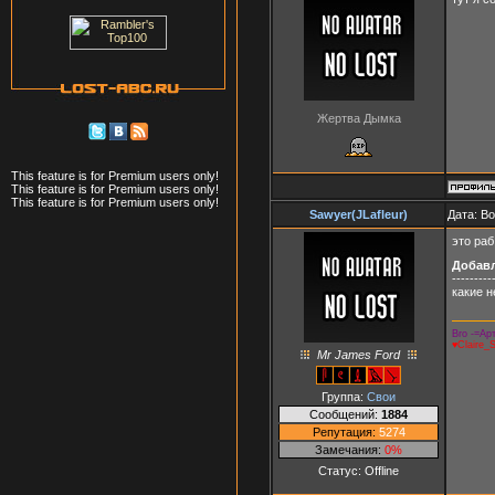
Жертва Дымка
This feature is for Premium users only!
This feature is for Premium users only!
This feature is for Premium users only!
Sawyer(JLafleur)
Дата: В
это раб
Добав
---------
какие 
Bro -=Арт
♥Claire_
Mr James Ford
Группа:
Свои
Сообщений:
1884
Репутация:
5274
Замечания:
0%
Статус:
Offline