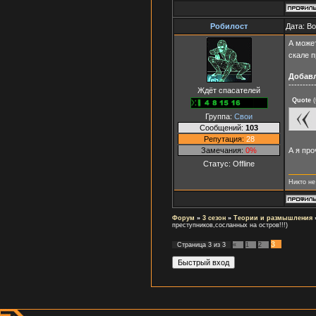
Робилост
Дата: В
А может
скале п
Добав
---------
Ждёт спасателей
Quote
(
Группа:
Свои
Сообщений:
103
Репутация:
28
Замечания:
0%
А я пр
Статус:
Offline
Никто не 
Форум
»
3 сезон
»
Теории и размышления
преступников,сосланных на остров!!!)
3
Страница
3
из
3
«
1
2