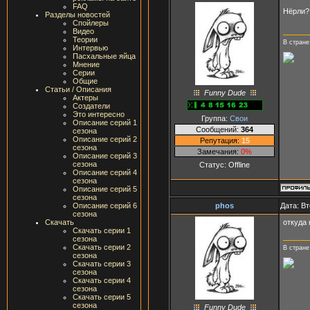
FAQ
Нёрли
Разделы новостей
Спойлеры
Видео
Теории
В стране
Интервью
Пасхальные яйца
Мнение
Серии
Общие
Статьи / Описания
Funny Dude
Актеры
Создатели
Это интересно
Группа:
Свои
Описание серий 1
Сообщений:
364
сезона
Описание серий 2
Репутация:
15
сезона
Замечания:
0%
Описание серий 3
сезона
Статус:
Offline
Описание серий 4
сезона
Описание серий 5
сезона
phos
Дата: Вт
Описание серий 6
сезона
откуда
Скачать
Скачать серии 1
сезона
Скачать серии 2
В стране
сезона
Скачать серии 3
сезона
Скачать серии 4
сезона
Скачать серии 5
сезона
Funny Dude