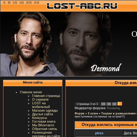
О
Откуда взя
Меню сайта
Главное меню
Главная страница
О сериале
LOST на
3
Страница
3
из
3
«
1
2
мобильный
Модератор форума:
Rendering
Магазин одежды
Форум
»
3 сезон
»
Теории и размышления
Друзья сайта
преступников,сосланных на остров!!!)
Конкурсы
Гостевая книга
Откуда взялись коренные 
Мы ВКонтакте
Обратная связь
Размещение
phos
Дата: Во
рекламы на сайте