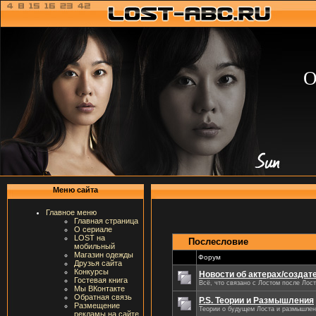
О
Меню сайта
Главное меню
Главная страница
О сериале
LOST на
Послесловие
мобильный
Магазин одежды
Форум
Друзья сайта
Конкурсы
Новости об актерах/создате
Гостевая книга
Всё, что связано с Лостом после Лос
Мы ВКонтакте
Обратная связь
P.S. Теории и Размышления
Размещение
Теории о будущем Лоста и размышлен
рекламы на сайте