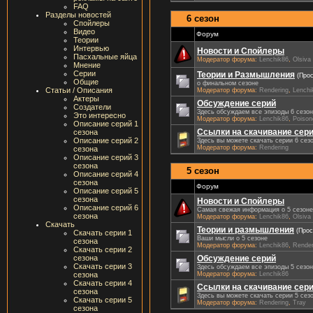
FAQ
Разделы новостей
6 сезон
Спойлеры
Видео
Форум
Теории
Интервью
Новости и Спойлеры
Пасхальные яйца
Модератор форума:
Lenchik86
,
Olsiva
Мнение
Серии
Теории и Размышления
(Про
Общие
о финальном сезоне
Статьи / Описания
Модератор форума:
Rendering
,
Lenchi
Актеры
Обсуждение серий
Создатели
Здесь обсуждаем все эпизоды 6 сезо
Это интересно
Модератор форума:
Lenchik86
,
Poison
Описание серий 1
Ссылки на скачивание сер
сезона
Описание серий 2
Здесь вы можете скачать серии 6 сез
Модератор форума:
Rendering
сезона
Описание серий 3
сезона
5 сезон
Описание серий 4
сезона
Форум
Описание серий 5
сезона
Новости и Спойлеры
Описание серий 6
Самая свежая информация о 5 сезоне
сезона
Модератор форума:
Lenchik86
,
Olsiva
Скачать
Теории и размышления
(Прос
Скачать серии 1
Ваши мысли о 5 сезоне
сезона
Модератор форума:
Lenchik86
,
Render
Скачать серии 2
Обсуждение серий
сезона
Скачать серии 3
Здесь обсуждаем все эпизоды 5 сезо
Модератор форума:
Lenchik86
сезона
Скачать серии 4
Ссылки на скачивание сер
сезона
Здесь вы можете скачать серии 5 сез
Скачать серии 5
Модератор форума:
Rendering
,
Tray
сезона