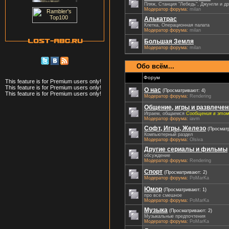
Пляж, Станция "Лебедь", Джунгли и др
Модератор форума:
milan
Алькатрас
Клетка, Операционная палата
Модератор форума:
milan
Большая Земля
Модератор форума:
milan
Обо всём...
Форум
This feature is for Premium users only!
This feature is for Premium users only!
О нас
(Просматривают: 4)
This feature is for Premium users only!
Модератор форума:
Rendering
Общение, игры и развлечен
Играем, общаемся
Сообщения в этом
Модератор форума:
iavm
Софт, Игры, Железо
(Просматр
Компьютерный раздел
Модератор форума:
Olsiva
Другие сериалы и фильмы
обсуждение
Модератор форума:
Rendering
Спорт
(Просматривают: 2)
Модератор форума:
PoMarKa
Юмор
(Просматривают: 1)
про все смешное
Модератор форума:
PoMarKa
Музыка
(Просматривают: 2)
Музыкальные предпочтения
Модератор форума:
PoMarKa