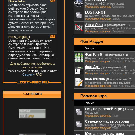
Телеканал ABC прямом эфире
Модератор форума:
Rendering
LOST ARGs
OGR/DWY/Find815 (для тех, кто играе
Модератор форума:
Olsiva
Анти-Лост
(Просматривают: 1)
Критика, пародии, стеб про LOST пр
Модератор форума:
Rendering
Фан Раздел
Форум
Фан Клуб
(Просматривают: 1)
Общение фанатов на тему любимого 
Модератор форума:
Poisoned
,
PoMarK
Для добавления необходима
Фан Арт
авторизация
(Просматривают: 3)
Творчество фанатов Lost'а можно най
Чтобы писать в чате, нужно стать
Модератор форума:
Poisoned
,
PoMarK
Своим
-
FAQ
Фан Фикшн
(Просматривают: 1)
Литературное творчество фанатов
Модератор форума:
Poisoned
,
PoMarK
Статистика
Ролевая игра
Форум
FAQ по ролевой игре
(Просмат
Что да как
Модератор форума:
milan
Северная часть острова
Станция "Пламя", Город Других, Бунке
Модератор форума:
milan
Южная часть острова