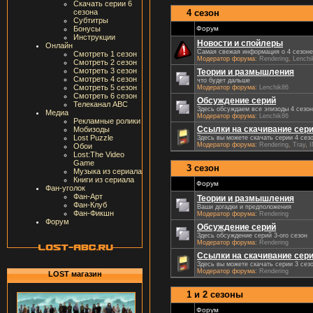
Скачать серии 6
4 сезон
сезона
Субтитры
Форум
Бонусы
Инструкции
Новости и спойлеры
Онлайн
Самая свежая информация о 4 сезоне
Смотреть 1 сезон
Модератор форума:
Rendering
,
Lenchi
Смотреть 2 сезон
Смотреть 3 сезон
Теории и размышления
Смотреть 4 сезон
что будет дальше
Смотреть 5 сезон
Модератор форума:
Lenchik86
Смотреть 6 сезон
Обсуждение серий
Телеканал ABC
Здесь обсуждаем все эпизоды 4 сезо
Медиа
Модератор форума:
Lenchik86
Рекламные ролики
Ссылки на скачивание сер
Мобизоды
Lost Puzzle
Здесь вы можете скачать серии 4 сез
Модератор форума:
Rendering
,
Tray
,
Обои
Lost:The Video
Game
3 сезон
Музыка из сериала
Книги из сериала
Форум
Фан-уголок
Фан-Арт
Теории и размышления
Фан-Клуб
Ваши догадки и предположения
Фан-Фикшн
Модератор форума:
Rendering
Форум
Обсуждение серий
Здесь обсуждение серий 3-ого сезон
Модератор форума:
Rendering
Ссылки на скачивание сер
Здесь вы можете скачать серии 3 сез
Модератор форума:
Rendering
LOST магазин
1 и 2 сезоны
Форум