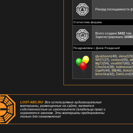
Рекорд посещаемости 
Статистика форума
Всего создано
5432
тем,
Зарегистрировано
10380
Поздравляем с Днем Рождения!
glyukboom
(40)
,
elena329
WIST
(37)
,
venture
(55)
,
al
lilig72
(54)
,
viva6667
(60)
,
Cheshire
(38)
,
indimeona
(
GgeR
(44)
,
Bill
(46)
,
Antos
liorochka
(42)
,
DarkLord
(3
LOST-ABC.RU
- Все используемые аудиовизуальные
материалы, размещенные на сайте, являются
собственностью их изготовителя (владельца прав) и
охраняются законом. Эти материалы предназначены
только для ознакомления!