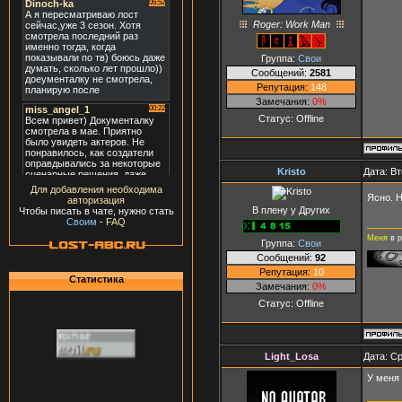
Roger: Work Man
Группа:
Свои
Сообщений:
2581
Репутация:
148
Замечания:
0%
Статус:
Offline
Kristo
Дата: Вт
Для добавления необходима
Ясно. 
авторизация
В плену у Других
Чтобы писать в чате, нужно стать
Своим
-
FAQ
Меня
в р
Группа:
Свои
Сообщений:
92
Репутация:
10
Статистика
Замечания:
0%
Статус:
Offline
Light_Losa
Дата: Ср
У меня 