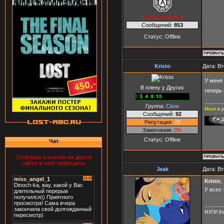
Администратор
Сообщений:
853
Статус:
Offline
Kristo
Дата: Вт
У меня 
В плену у Других
теперь 
Группа:
Свои
Меня
в р
Сообщений:
92
Репутация:
10
Замечания:
0%
Статус:
Offline
Чат
Спойлеры и ссылки на другие
сайты в чате запрещены
Jeak
Дата: Вт
Kristo
,
У всех 
МХПИ |fo