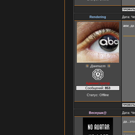
Rendering
Дата: Че
asv
, да
Дантист
Администратор
Сообщений:
853
Статус:
Offline
Веснушк@
Дата: Че
да...эт
У меня н