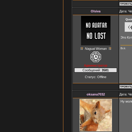
Olsiva
Дата: Че
Quo
Это Кэт
Nagual Woman
Всё.
Администратор
Сообщений:
3581
Статус:
Offline
oksana7032
Дата: Че
Ну моло