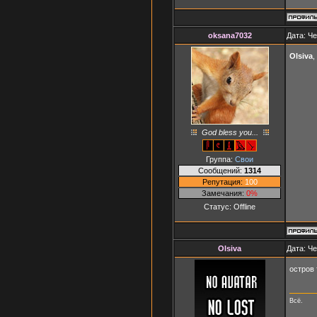
oksana7032
Дата: Че
Olsiva
,
God bless you...
Группа:
Свои
Сообщений:
1314
Репутация:
100
Замечания:
0%
Статус:
Offline
Olsiva
Дата: Че
остров
Всё.