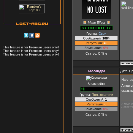
осоБЕНн
Mass Effect
Группа:
Свои
Сообщений:
1084
Репутация:
46
This feature is for Premium users only!
Замечания:
0%
This feature is for Premium users only!
Статус:
Offline
This feature is for Premium users only!
Кассандра
Дата: Ср
На стра
В самолёте
А при с
оказыва
Группа:
Пользователи
Сообщений:
1
Репутация:
0
У меня н
Перед ус
Замечания:
0%
Статус:
Offline