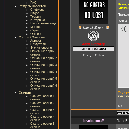
FAQ
Всем, 
Разделы новостей
замеча
Спойлеры
Видео
Прежде 
Теории
Интервью
Quote
Пасхальные яйца
Мнение
Nagual Woman
Серии
Общие
Статьи / Описания
Актеры
Администратор
Создатели
Это интересно
Сообщений:
3581
Описание серий 1
сезона
Статус:
Offline
Описание серий 2
сезона
Описание серий 3
сезона
Описание серий 4
сезона
Описание серий 5
сезона
Описание серий 6
сезона
Модера
Скачать
вас те
Скачать серии 1
сезона
Скачать серии 2
сезона
Всё.
Скачать серии 3
сезона
Скачать серии 4
сезона
Iloveice-creaM
Дата: Вт
Скачать серии 5
сезона
Можно 