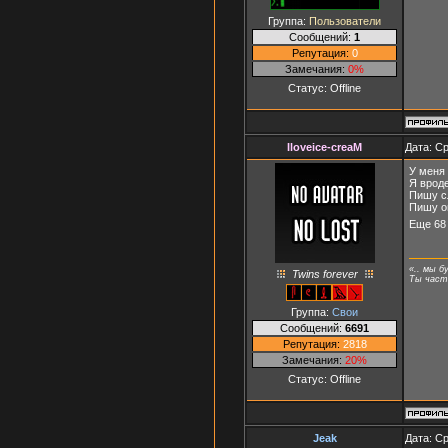
Группа:
Пользователи
Сообщений:
1
Репутация:
0
Замечания:
0%
Статус:
Offline
Iloveice-creaM
Дата: Ср
У меня 
Я врод
Пишу с
Пишу о
Еще 68
«.. мы б
Twins forever
Ты часть
Группа:
Свои
Сообщений:
6691
Репутация:
2818
Замечания:
20%
Статус:
Offline
Jeak
Дата: Ср