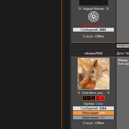
Nagual Woman
Администратор
Сообщений:
3581
Статус:
Offline
oksana7032
Дата: Че
Olsiva
,
Или ка
God bless you...
Группа:
Свои
Сообщений:
1314
Репутация:
100
Замечания:
0%
Статус:
Offline