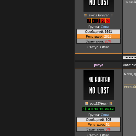
Ты часть
Twins forever
Группа:
Свои
Сообщений:
6691
Репутация:
2818
Замечания:
20%
Статус:
Offline
putya
Дата: Че
млин, 
ПЕРВЫЙ
осоБЕНная
Группа:
Свои
Сообщений:
605
Репутация:
51
Замечания:
0%
Статус:
Offline