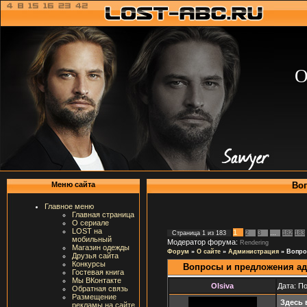
О
Во
Меню сайта
Главное меню
Главная страница
О сериале
LOST на
1
Страница
1
из
183
2
3
…
182
183
мобильный
Модератор форума:
Rendering
Магазин одежды
Форум
»
О сайте
»
Администрация
»
Вопро
Друзья сайта
Конкурсы
Вопросы и предложения а
Гостевая книга
Мы ВКонтакте
Olsiva
Дата: П
Обратная связь
Размещение
Здесь 
рекламы на сайте