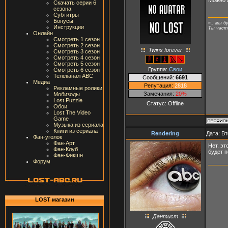
Скачать серии 6
сезона
Субтитры
Бонусы
«.. мы б
Инструкции
Ты часть
Онлайн
Смотреть 1 сезон
Смотреть 2 сезон
Twins forever
Смотреть 3 сезон
Смотреть 4 сезон
Смотреть 5 сезон
Группа:
Свои
Смотреть 6 сезон
Телеканал ABC
Сообщений:
6691
Медиа
Репутация:
2818
Рекламные ролики
Замечания:
20%
Мобизоды
Lost Puzzle
Статус:
Offline
Обои
Lost:The Video
Game
Музыка из сериала
Книги из сериала
Rendering
Дата: Вт
Фан-уголок
Фан-Арт
Нет. эт
Фан-Клуб
будет п
Фан-Фикшн
Форум
LOST магазин
Дантист