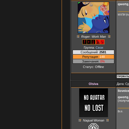
qwertg
МХПИ |fo
Roger: Work Man
Группа:
Свои
Сообщений:
2581
Репутация:
148
Замечания:
0%
Статус:
Offline
Olsiva
Дата: Ср
Iloveic
qwertg
(получа
Всё.
Nagual Woman