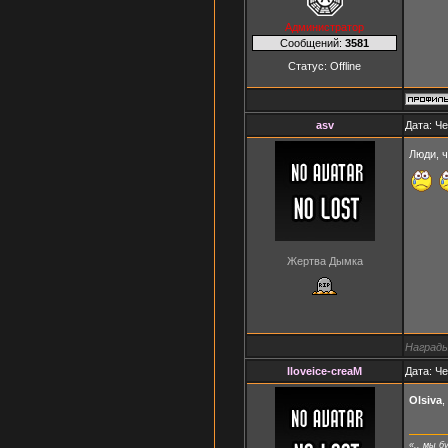
Администратор
Сообщений:
3581
Статус:
Offline
asv
Дата: Че
Люди, 
Жертва Дымка
Награды
Iloveice-creaM
Дата: Че
Olsiva
,
«.. мы б