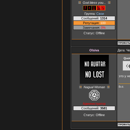
God bless you...
Группа:
Свои
Сообщений:
1314
Репутация:
100
Замечания:
0%
Статус:
Offline
Olsiva
Дата: Че
Quo
это у н
Nagual Woman
Всё.
Администратор
Сообщений:
3581
Статус:
Offline