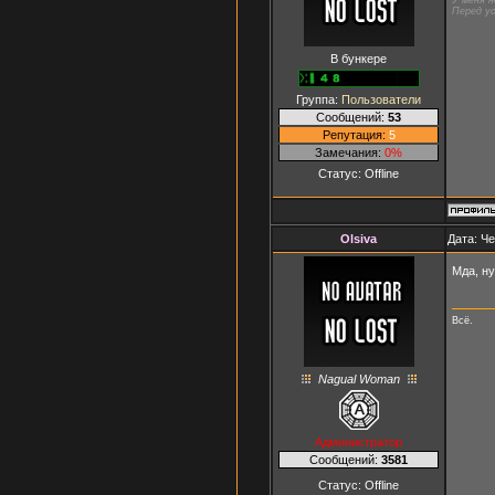
Перед ус
В бункере
Группа:
Пользователи
Сообщений:
53
Репутация:
5
Замечания:
0%
Статус:
Offline
Olsiva
Дата: Че
Мда, ну
Всё.
Nagual Woman
Администратор
Сообщений:
3581
Статус:
Offline