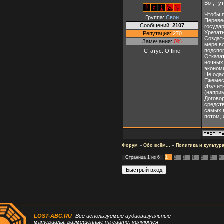
Вот, ту
Чтобы 
Группа:
Свои
Переве
Сообщений:
2107
госуда
Урезат
Репутация:
270
Создат
Замечания:
0%
мере в
подспо
Статус:
Offline
Отказат
ночных 
эконом
Не одал
Ежемес
Изучит
(наприм
Догово
средств
самых в
потом, 
Форум
»
Обо всём...
»
Политика и культур
1
Страница
1
из
6
2
3
4
5
6
»
LOST-ABC.RU
- Все используемые аудиовизуальные
материалы, размещенные на сайте, являются