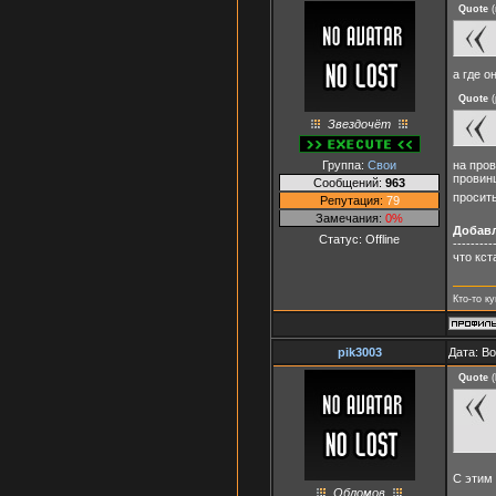
Quote
(
а где о
Quote
(
Звездочёт
на пров
Группа:
Свои
провинц
Сообщений:
963
просить
Репутация:
79
Замечания:
0%
Добав
Статус:
Offline
---------
что кст
Кто-то к
pik3003
Дата: Во
Quote
(
С этим
Обломов