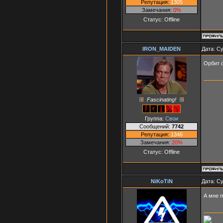
Репутация:
1305
Замечания:
0%
Статус:
Offline
IRON_MAIDEN
Дата: Су
Орбит с
Fascinating!
Группа:
Свои
Сообщений:
7742
Репутация:
1346
Замечания:
20%
Статус:
Offline
NiKoTiN
Дата: Су
А мне 