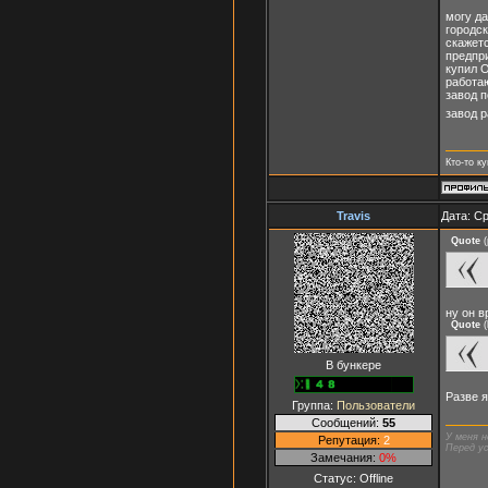
могу да
городск
скажетс
предпри
купил 
работа
завод п
завод р
Кто-то к
Travis
Дата: Ср
Quote
(
ну он в
Quote
(
В бункере
Разве я
Группа:
Пользователи
Сообщений:
55
У меня н
Репутация:
2
Перед ус
Замечания:
0%
Статус:
Offline