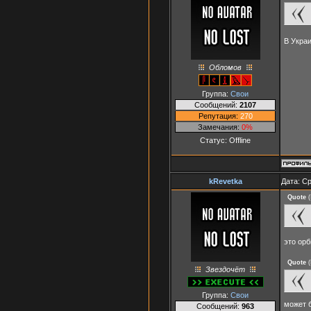
В Украи
Обломов
Группа:
Свои
Сообщений:
2107
Репутация:
270
Замечания:
0%
Статус:
Offline
kRevetka
Дата: Ср
Quote
(
это орб
Quote
(
Звездочёт
Группа:
Свои
может б
Сообщений:
963