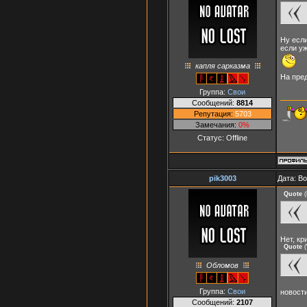
Ну если
если уж
капля сарказма
На пред
Группа:
Свои
Сообщений:
8814
Репутация:
5703
Замечания:
0%
Статус:
Offline
pik3003
Дата: Во
Quote
(
Нет, кр
Quote
(
Обломов
Группа:
Свои
новост
Сообщений:
2107