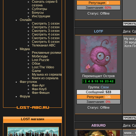
Скачать серии 6
Репутация:
0
сезона
Замечания:
60%
Субтитры
Бонусы
Статус:
Offline
Инструкции
Онлайн
Смотреть 1 сезон
Смотреть 2 сезон
Смотреть 3 сезон
LOTF
Дата: Ср
Смотреть 4 сезон
Смотреть 5 сезон
Ну вот
Смотреть 6 сезон
Эт врод
Телеканал ABC
Хотя П
Медиа
Рекламные ролики
Мобизоды
Lost Puzzle
Обои
Lost:The Video
Game
Музыка из сериала
Перемещает Остров
Книги из сериала
Фан-уголок
Фан-Арт
Группа:
Свои
Фан-Клуб
Сообщений:
533
Фан-Фикшн
Форум
Репутация:
106
Замечания:
0%
Статус:
Offline
LOST магазин
ABSURD
Дата: Ср
ммм... 