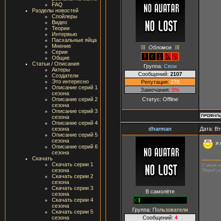
FAQ
Разделы новостей
Спойлеры
Видео
Теории
Интервью
Пасхальные яйца
Мнение
Обломов
Серии
Общие
Статьи / Описания
Группа:
Свои
Актеры
Сообщений:
2107
Создатели
Это интересно
Репутация:
270
Описание серий 1
Замечания:
0%
сезона
Статус:
Offline
Описание серий 2
сезона
Описание серий 3
сезона
Описание серий 4
dharman
Дата: Вт
сезона
Описание серий 5
сезона
я 
Описание серий 6
сезона
Скачать
Скачать серии 1
У меня н
сезона
Перед ус
Скачать серии 2
сезона
Скачать серии 3
В самолёте
сезона
Скачать серии 4
сезона
Группа:
Пользователи
Скачать серии 5
Сообщений:
4
сезона