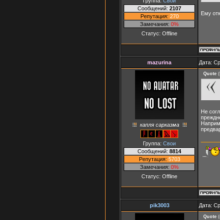
Группа:
Свои
Сообщений:
2107
Ему от
Репутация:
270
Замечания:
0%
Статус:
Offline
mazurina
Дата: Ср
Quote
(
Не согл
преждн
Наприме
капля сарказма
предва
Группа:
Свои
Сообщений:
8814
Репутация:
5703
Замечания:
0%
Статус:
Offline
pik3003
Дата: Ср
Quote
(