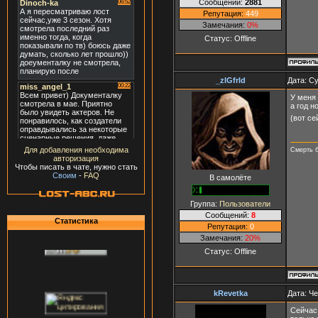
Сообщений:
2881
Репутация:
449
Замечания:
0%
Статус:
Offline
_zIGfrId
Дата: Су
У меня 
а год н
(вот се
Для добавления необходима
Cмерть 
авторизация
Чтобы писать в чате, нужно стать
Своим
-
FAQ
В самолёте
Группа:
Пользователи
Сообщений:
8
Статистика
Репутация:
0
Замечания:
20%
Статус:
Offline
kRevetka
Дата: Че
Сейчас