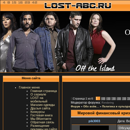
О
Меню сайта
Главное меню
Главная страница
О сериале
LOST на
1
Страница
1
из
6
2
3
4
5
6
»
мобильный
Модератор форума:
Rendering
Магазин одежды
Форум
»
Обо всём...
»
Политика и культур
Друзья сайта
Конкурсы
Мировой финансовый криз
Гостевая книга
Мы ВКонтакте
pik3003
Дата: Во
Обратная связь
Размещение
Обсужд
рекламы на сайте