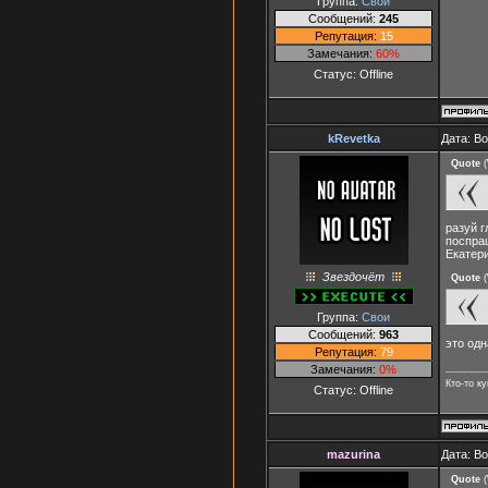
Группа:
Свои
Сообщений:
245
Репутация:
15
Замечания:
60%
Статус:
Offline
kRevetka
Дата: Во
Quote
(
разуй г
поспраш
Екатери
Звездочёт
Quote
(
Группа:
Свои
Сообщений:
963
это одн
Репутация:
79
Замечания:
0%
Кто-то к
Статус:
Offline
mazurina
Дата: Во
Quote
(