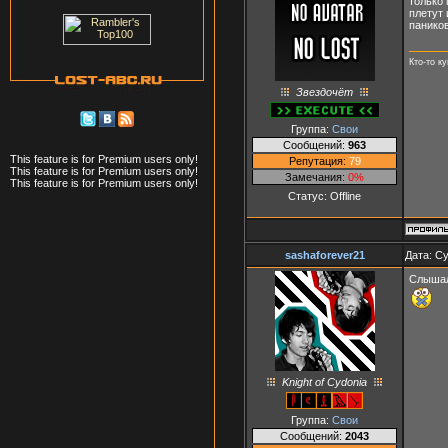
только 
плетут 
паников
Кто-то к
Звездочёт
Группа:
Свои
Сообщений:
963
This feature is for Premium users only!
Репутация:
79
This feature is for Premium users only!
Замечания:
0%
This feature is for Premium users only!
Статус:
Offline
sashaforever21
Дата: Су
Слышал,
Knight of Cydonia
Группа:
Свои
Сообщений:
2043