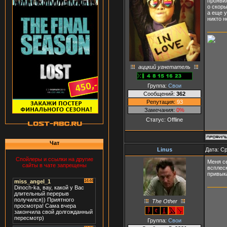
проявил
о скор
а еще у
никто н
аццкий угнетатель
Группа:
Свои
Сообщений:
362
Репутация:
93
Замечания:
0%
Статус:
Offline
Чат
Linus
Дата: Ср
Спойлеры и ссылки на другие
Меня с
сайты в чате запрещены
всплеск
привыка
The Other
Группа:
Свои