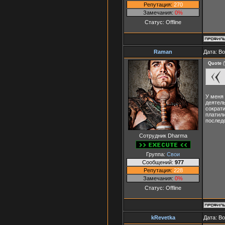
Репутация:
270
Замечания:
0%
Статус:
Offline
Raman
Дата: Во
Quote
(
У меня 
деятел
сократ
платили
последс
Сотрудник Dharma
Группа:
Свои
Сообщений:
977
Репутация:
228
Замечания:
0%
Статус:
Offline
kRevetka
Дата: Во