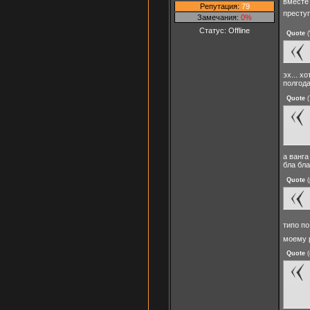
вместе
Репутация:
79
преступ
Замечания:
0%
Статус:
Offline
Quote
(
эх... х
полгода
Quote
(
а ванга
бла бла
Quote
(
типо п
моему 
Quote
(