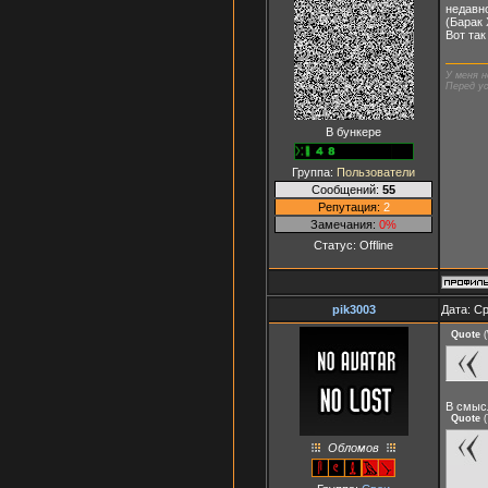
недавно
(Барак 
Вот так
У меня н
Перед ус
В бункере
Группа:
Пользователи
Сообщений:
55
Репутация:
2
Замечания:
0%
Статус:
Offline
pik3003
Дата: Ср
Quote
(
В смыс
Quote
(
Обломов