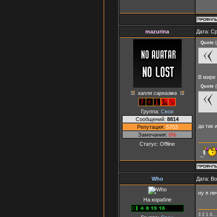
mazurina
Дата: Ср
Quote
(
В мире
Quote
(
капля сарказма
Группа:
Свои
Сообщений:
8814
да так 
Репутация:
5703
Замечания:
0%
Статус:
Offline
Who
Дата: Во
ну я ли
На корабле
3 2 1 0