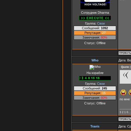
Сотрудник Dharma
Группа:
Свои
Сообщений:
1092
Репутация:
27
Замечания:
80%
Статус:
Offline
Who
Дата: Во
Quote
(
На корабле
Группа:
Свои
Сообщений:
245
Репутация:
15
Замечания:
60%
по мне 
Статус:
Offline
3 2 1 0
Travis
Дата: Ср