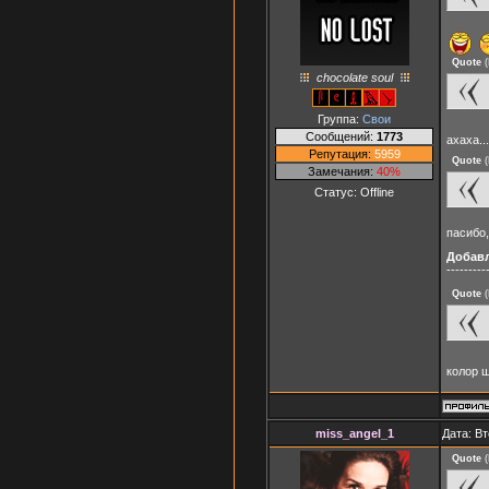
Quote
(
chocolate soul
Группа:
Свои
Сообщений:
1773
ахаха..
Репутация:
5959
Quote
(
Замечания:
40%
Статус:
Offline
пасибо,
Добав
---------
Quote
(
колор 
miss_angel_1
Дата: Вт
Quote
(