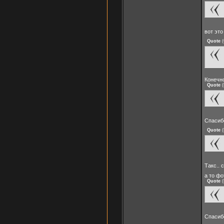
вот эт
Quote
(
Конечн
Quote
(
Спасиб
Quote
(
Такс.. 
а то фо
Quote
(
Спасиб