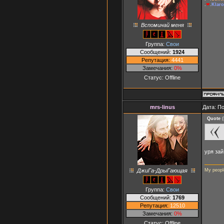
.
❤
.
Klaro
Вспоминай меня
Группа:
Свои
Сообщений:
1924
Репутация:
4441
Замечания:
0%
Статус:
Offline
mrs-linus
Дата: П
Quote
(
уря зай
ДжиГа-ДрыГающая
My peopl
Группа:
Свои
Сообщений:
1769
Репутация:
12510
Замечания:
0%
Статус:
Offline