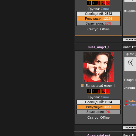
Группа:
Свои
старень
Сообщений:
2543
Репутация:
12291
Замечания:
20%
Статус:
Offline
miss_angel_1
Дата: Вт
Quote
(
Старен
Вспоминай меня
знаеш
Группа:
Свои
.
❤
.
Suli
Сообщений:
1924
.
❤
.
Klaro
Репутация:
4441
Замечания:
0%
Статус:
Offline
AnastasiaLost
Дата: Вт