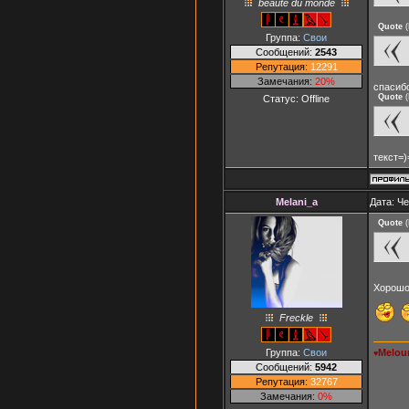
beauté du monde
Quote
(
Группа:
Свои
Сообщений:
2543
Репутация:
12291
Замечания:
20%
спасибо
Quote
(
Статус:
Offline
текст=)
Melani_a
Дата: Че
Quote
(
Хорошо
Freckle
Группа:
Свои
Melou
♥
Сообщений:
5942
Репутация:
32767
Замечания:
0%