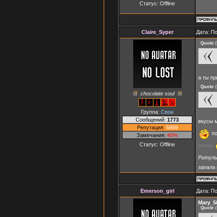
Статус:
Offline
Claire_Syper
Дата: П
Quote
(
а ты п
Quote
(
chocolate soul
Группа:
Свои
Сообщений:
1773
вкусы 
Репутация:
5959
по
Замечания:
40%
Статус:
Offline
темы
Ритуль
запала 
Emerson_girl
Дата: П
Mary_5
Quote
(