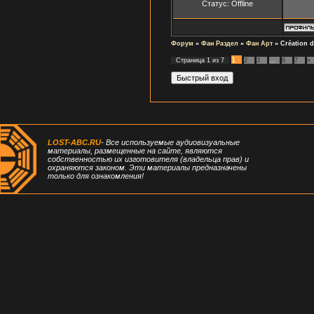
Статус:
Offline
Форум
»
Фан Раздел
»
Фан Арт
»
Сréation d
1
Страница
1
из
7
2
3
…
6
7
»
LOST-ABC.RU
- Все используемые аудиовизуальные
материалы, размещенные на сайте, являются
собственностью их изготовителя (владельца прав) и
охраняются законом. Эти материалы предназначены
только для ознакомления!