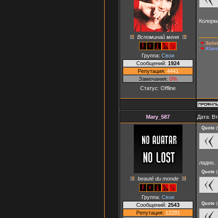
Колорк
Вспоминай меня
.
❤
.
Suli
.
❤
.
Klaro
Группа:
Свои
Сообщений:
1924
Репутация:
4441
Замечания:
0%
Статус:
Offline
Mary_587
Дата: Вт
Quote
(
ладно.
Quote
(
beauté du monde
Группа:
Свои
Quote
(
Сообщений:
2543
Репутация:
12291