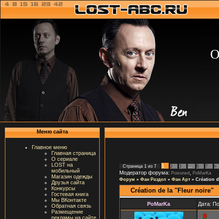
О
Меню сайта
Главное меню
Главная страница
О сериале
LOST на
1
Страница
1
из
7
2
3
…
6
7
»
мобильный
Модератор форума:
,
Poisoned
PoMarKa
Магазин одежды
Форум
»
Фан Раздел
»
Фан Арт
»
Сréation d
Друзья сайта
Конкурсы
Сréation de la "Fleur noire"
Гостевая книга
Мы ВКонтакте
PoMarKa
Дата: П
Обратная связь
Размещение
рекламы на сайте