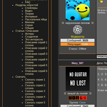
FAQ
Разделы новостей
Спойлеры
Из всех 
Видео
Любовь -
Теории
Интервью
Пасхальные яйца
Мнение
окруженная пеплом
Серии
Общие
Статьи / Описания
Актеры
Модератор
Создатели
Это интересно
Сообщений:
3025
Описание серий 1
Репутация:
7129
сезона
Описание серий 2
Статус:
Offline
сезона
Описание серий 3
сезона
Описание серий 4
сезона
Mary_587
Дата: П
Описание серий 5
сезона
Пока в
Описание серий 6
сезона
1.
2.
3
Скачать
4.
5.
6
Скачать серии 1
сезона
7.
8.
9
Скачать серии 2
сезона
И вот е
Скачать серии 3
beauté du monde
сезона
Скачать серии 4
сезона
Группа:
Свои
Скачать серии 5
сезона
Сообщений:
2543