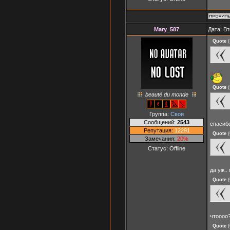
Mary_587
Дата: Вт
Quote
(
Quote
(
beauté du monde
Группа:
Свои
Сообщений:
2543
спасиб
Репутация:
12291
Quote
(
Замечания:
20%
Статус:
Offline
да уж.
Quote
(
чтоооо
Quote
(