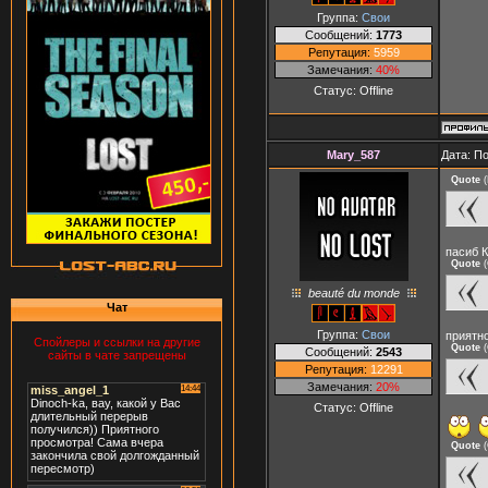
Группа:
Свои
Сообщений:
1773
Репутация:
5959
Замечания:
40%
Статус:
Offline
Mary_587
Дата: П
Quote
(
пасиб 
Quote
(
beauté du monde
Чат
Группа:
Свои
приятн
Спойлеры и ссылки на другие
Quote
(
Сообщений:
2543
сайты в чате запрещены
Репутация:
12291
Замечания:
20%
Статус:
Offline
Quote
(