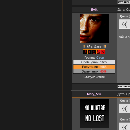
Evik
Дата: Ср
Quote
(
зай, а 
Mrs. Bass
Группа:
Свои
Сообщений:
1665
Репутация:
4686
Замечания:
40%
Статус:
Offline
Mary_587
Дата: Ср
Quote
(
Quote
(