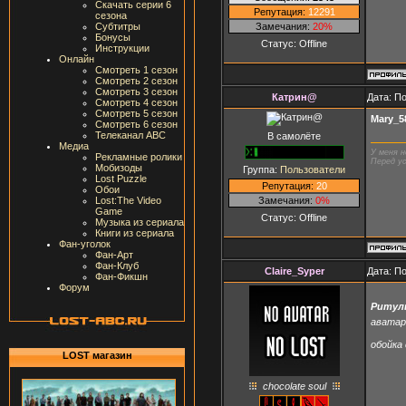
Скачать серии 6
Репутация:
12291
сезона
Замечания:
20%
Субтитры
Бонусы
Статус:
Offline
Инструкции
Онлайн
Смотреть 1 сезон
Смотреть 2 сезон
Смотреть 3 сезон
Катрин@
Дата: П
Смотреть 4 сезон
Смотреть 5 сезон
Mary_5
Смотреть 6 сезон
Телеканал ABC
В самолёте
Медиа
У меня н
Рекламные ролики
Перед ус
Мобизоды
Группа:
Пользователи
Lost Puzzle
Репутация:
20
Обои
Замечания:
0%
Lost:The Video
Game
Статус:
Offline
Музыка из сериала
Книги из сериала
Фан-уголок
Фан-Арт
Фан-Клуб
Claire_Syper
Дата: П
Фан-Фикшн
Форум
Ритул
аватар
обойка 
LOST магазин
chocolate soul