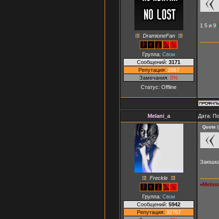
1 5 и 9
DramioneFan
Группа:
Свои
Сообщений:
3171
Репутация:
2667
Замечания:
0%
Статус:
Offline
Melani_a
Дата: П
Quote
(
Заюшка
Freckle
Melou
♥
Группа:
Свои
Сообщений:
5942
Репутация:
32767