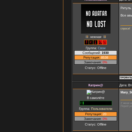
Ритуль.
Все ав
cпроси!
нежная
Группа:
Свои
Сообщений:
1930
Репутация:
8538
Замечания:
0%
Статус:
Offline
Катрин@
Дата: Вт
Mary_5
В самолёте
У меня н
Перед ус
Группа:
Пользователи
Репутация:
20
Замечания:
0%
Статус:
Offline