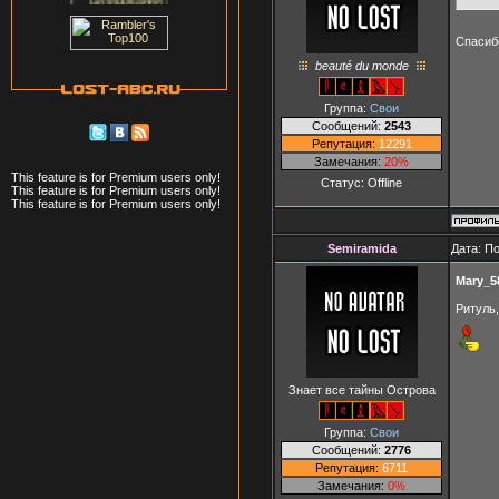
Спасиб
beauté du monde
Группа:
Свои
Сообщений:
2543
Репутация:
12291
Замечания:
20%
This feature is for Premium users only!
Статус:
Offline
This feature is for Premium users only!
This feature is for Premium users only!
Semiramida
Дата: П
Mary_5
Ритуль
Знает все тайны Острова
Группа:
Свои
Сообщений:
2776
Репутация:
6711
Замечания:
0%