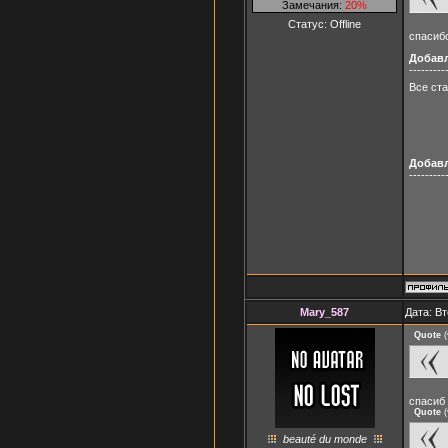
Замечания:
20%
Статус:
Offline
спасибо
Добав
---------
Все ст
Добав
---------
Mary_587
Дата: Вт
Quote
(
спасиб 
Quote
(
beauté du monde