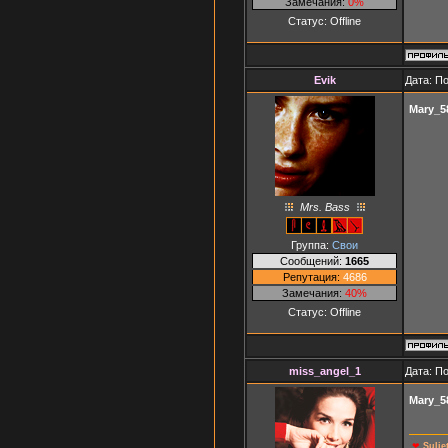
Замечания:
0%
Статус:
Offline
Evik
Дата: П
Mary_5
Mrs. Bass
Группа:
Свои
Сообщений:
1665
Репутация:
4686
Замечания:
40%
Статус:
Offline
miss_angel_1
Дата: П
Mary_5
.
❤
.
Suli