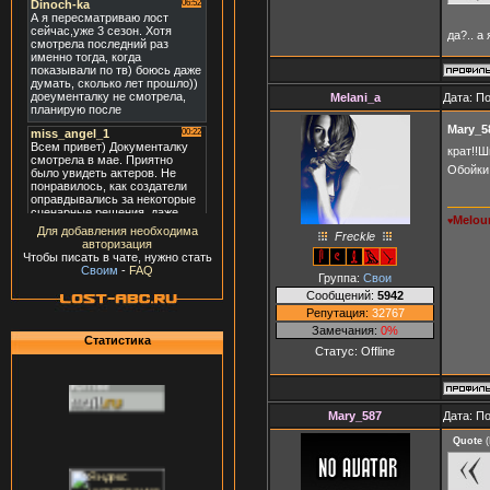
да?.. а
Melani_a
Дата: П
Mary_5
крат!!Ш
Обойки
Melou
♥
Для добавления необходима
Freckle
авторизация
Чтобы писать в чате, нужно стать
Своим
-
FAQ
Группа:
Свои
Сообщений:
5942
Репутация:
32767
Замечания:
0%
Статистика
Статус:
Offline
Mary_587
Дата: П
Quote
(