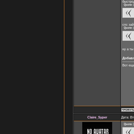
быстро
Quote
(
спс зай
Quote
(
ну а ты
Добав
---------
Вот ещ
Claire_Syper
Дата: Вт
Quote
(