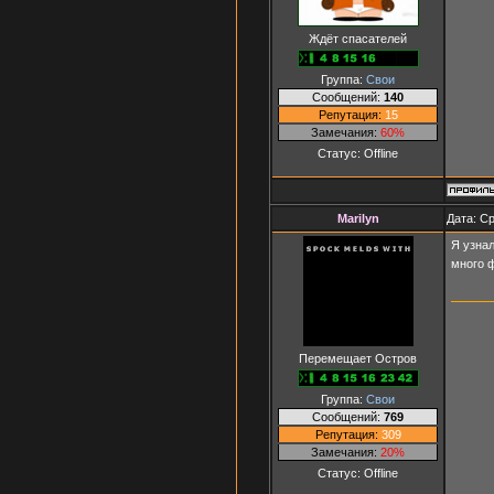
Ждёт спасателей
Группа:
Свои
Сообщений:
140
Репутация:
15
Замечания:
60%
Статус:
Offline
Marilyn
Дата: Ср
Я узнал
много 
Перемещает Остров
Группа:
Свои
Сообщений:
769
Репутация:
309
Замечания:
20%
Статус:
Offline