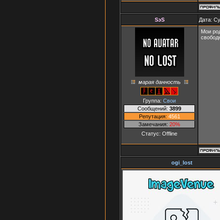
SэS
Дата: Су
Мои род
свободн
марая данность
Группа:
Свои
Сообщений:
3899
Репутация:
4561
Замечания:
20%
Статус:
Offline
ogi_lost