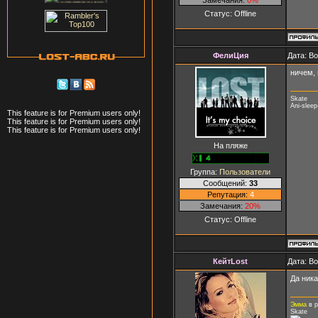
Статус:
Offline
ФелиЦия
Дата: В
ничем, 
Skate
Ani-slee
This feature is for Premium users only!
This feature is for Premium users only!
This feature is for Premium users only!
На пляже
Группа:
Пользователи
Сообщений:
33
Репутация:
4
Замечания:
20%
Статус:
Offline
КейтLost
Дата: В
Да ника
Эмма
в р
Skate