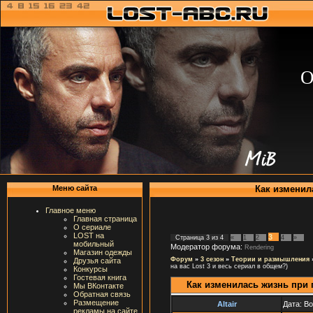
О
Как изменил
Меню сайта
Главное меню
Главная страница
О сериале
LOST на
3
Страница
3
из
4
«
1
2
4
»
мобильный
Модератор форума:
Rendering
Магазин одежды
Форум
»
3 сезон
»
Теории и размышления
Друзья сайта
на вас Lost 3 и весь сериал в общем?)
Конкурсы
Гостевая книга
Как изменилась жизнь при 
Мы ВКонтакте
Обратная связь
Размещение
Altair
Дата: В
рекламы на сайте