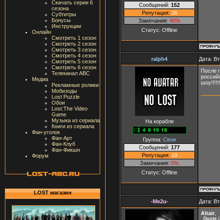
Скачать серии 6
Сообщений:
152
сезона
Репутация:
26
Субтитры
Бонусы
Замечания:
40%
Инструкции
Статус:
Offline
Онлайн
Смотреть 1 сезон
Смотреть 2 сезон
Смотреть 3 сезон
Смотреть 4 сезон
ralph4
Дата: Вт
Смотреть 5 сезон
Смотреть 6 сезон
После 
Телеканал ABC
россий
Медиа
шоу!!!!!!
Рекламные ролики
Мобизоды
Lost Puzzle
Обои
Lost:The Video
Game
Музыка из сериала
На корабле
Книги из сериала
Фан-уголок
Фан-Арт
Группа:
Свои
Фан-Клуб
Сообщений:
177
Фан-Фикшн
Репутация:
18
Форум
Замечания:
0%
Статус:
Offline
LOST магазин
-Me2u-
Дата: Вт
Altair
,
Quote
(