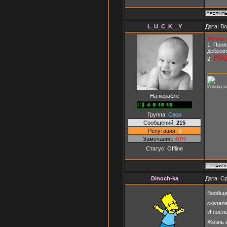
L_U_C_K__Y
Дата: В
Жизнь 
1. Поня
доброво
НАШ
2.
Иногда н
На корабле
Группа:
Свои
Сообщений:
215
Репутация:
9
Замечания:
40%
Статус:
Offline
Dinoch-ka
Дата: Ср
Вообще
сказала
И после
Жизнь 