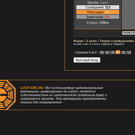
Группа:
Свои
Сообщений:
113
Репутация:
49
Замечания:
0%
Статус:
Offline
Форум
»
3 сезон
»
Теории и размышления
на вас Lost 3 и весь сериал в общем?)
3
Страница
3
из
4
«
1
2
4
»
LOST-ABC.RU
- Все используемые аудиовизуальные
материалы, размещенные на сайте, являются
собственностью их изготовителя (владельца прав) и
охраняются законом. Эти материалы предназначены
только для ознакомления!