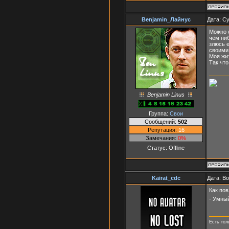
Benjamin_Лайнус
Дата: Су
Можно 
чём ни
злюсь 
своими
Моя жиз
Так что
Benjamin Linus
Группа:
Свои
Сообщений:
502
Репутация:
16
Замечания:
0%
Статус:
Offline
Kairat_cdc
Дата: Во
Как пов
- Умный
Есть тол