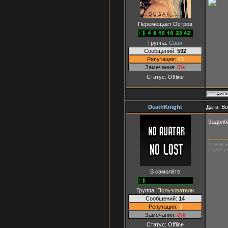
Перемещает Остров
Группа:
Свои
Сообщений:
592
Репутация:
43
Замечания:
0%
Статус:
Offline
DeathKnight
Дата: В
Задолб
У меня н
Перед ус
В самолёте
Группа:
Пользователи
Сообщений:
14
Репутация:
3
Замечания:
0%
Статус:
Offline