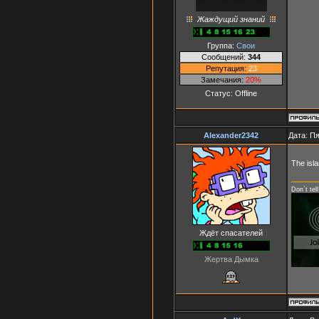
Жаждущий знаний
Группа:
Свои
Сообщений:
344
Репутация:
23
Замечания:
20%
Статус:
Offline
Alexander2342
Дата: Пя
The isl
Don`t tel
Ждёт спасателей
Жертва Дымка