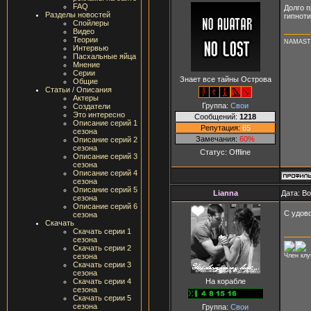
FAQ
Долго п
Разделы новостей
гипноти
Спойлеры
Видео
Теории
NAMAST
Интервью
Пасхальные яйца
Мнение
Серии
Знает все тайны Острова
Общие
Статьи / Описания
Актеры
Группа:
Свои
Создатели
Это интересно
Сообщений:
1218
Описание серий 1
Репутация:
65
сезона
Замечания:
60%
Описание серий 2
сезона
Статус:
Offline
Описание серий 3
сезона
Описание серий 4
сезона
Описание серий 5
Lianna
Дата: В
сезона
Описание серий 6
С удов
сезона
Скачать
Скачать серии 1
сезона
Скачать серии 2
Член кл
сезона
Скачать серии 3
сезона
На корабле
Скачать серии 4
сезона
Скачать серии 5
сезона
Группа:
Свои