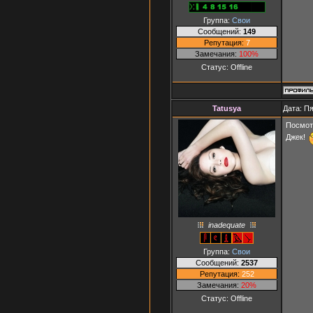
Группа:
Свои
Сообщений:
149
Репутация:
7
Замечания:
100%
Статус:
Offline
Tatusya
Дата: Пя
Посмот
Джек!
inadequate
Группа:
Свои
Сообщений:
2537
Репутация:
252
Замечания:
20%
Статус:
Offline