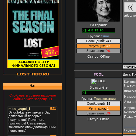
абсолют
На корабле
Группа:
Свои
Сообщений:
241
Репутация:
30
Замечания:
0%
Статус:
Offline
FOOL
Дата: Пя
Как пов
Ну, во-
Чат
В самолёте
нравил
Спойлеры и ссылки на другие
На моем
Группа:
Пользователи
сайты в чате запрещены
А на вс
Сообщений:
18
И просы
Репутация:
1
которая
Замечания:
0%
Пожалуй
Статус:
Offline
Её душа 