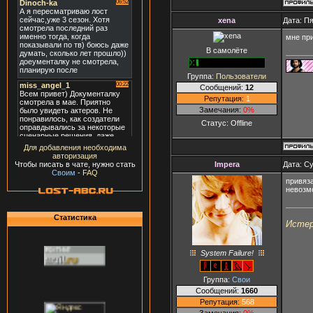
xena
Дата: Пя
мне при
В самолёте
Группа:
Пользователи
Сообщений:
12
Репутация:
1
Замечания:
0%
Статус:
Offline
Для добавления необходима
авторизация
Impera
Дата: Су
Чтобы писать в чате, нужно стать
Своим
-
FAQ
привяз
невозм
Статистика
Истер
System Failure!
Группа:
Свои
Сообщений:
1660
Репутация:
568
Замечания:
0%