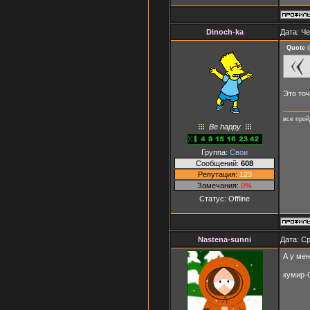
Dinoch-ka
Дата: Че
Quote
(
Это точ
все прой
Be happy
Группа:
Свои
Сообщений:
608
Репутация:
123
Замечания:
0%
Статус:
Offline
Nastena-sunni
Дата: Ср
А у ме
кумир-