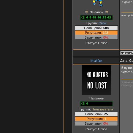
я даж в
Be happy
все прой
Группа:
Свои
Сообщений:
608
Репутация:
123
Замечания:
0%
Статус:
Offline
intelfan
Дата: Ср
5 суток
одной с
У меня н
Перед ус
На пляже
Группа:
Пользователи
Сообщений:
25
Репутация:
1
Замечания:
0%
Статус:
Offline