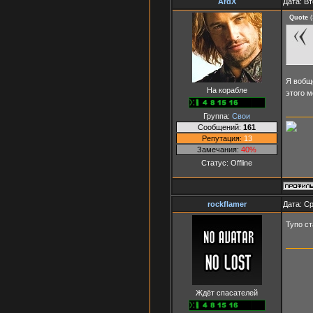
ArdX
Дата: Вт
Quote
(
Я вобще
На корабле
этого м
Группа:
Свои
Сообщений:
161
Репутация:
13
Замечания:
40%
Статус:
Offline
rockflamer
Дата: Ср
Тупо ст
Ждёт спасателей