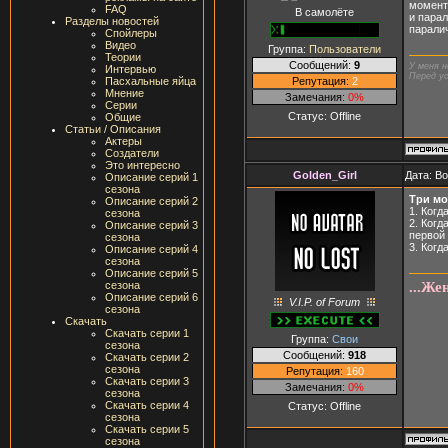
момент
FAQ
В самолёте
и парал
Разделы новостей
паралич
Спойлеры
Видео
Группа:
Пользователи
Теории
Сообщений:
9
У меня н
Интервью
Перед ус
Репутация:
2
Пасхальные яйца
Мнение
Замечания:
0%
Серии
Статус:
Offline
Общие
Статьи / Описания
Актеры
Создатели
Это интересно
Golden_Girl
Дата: В
Описание серий 1
сезона
Три мом
Описание серий 2
1. Когд
сезона
2. Когд
Описание серий 3
первой 
сезона
3. Когд
Описание серий 4
сезона
Описание серий 5
...Же
сезона
Описание серий 6
V.I.P. of Forum
сезона
Скачать
Скачать серии 1
Группа:
Свои
сезона
Сообщений:
918
Скачать серии 2
сезона
Репутация:
160
Скачать серии 3
Замечания:
0%
сезона
Скачать серии 4
Статус:
Offline
сезона
Скачать серии 5
сезона