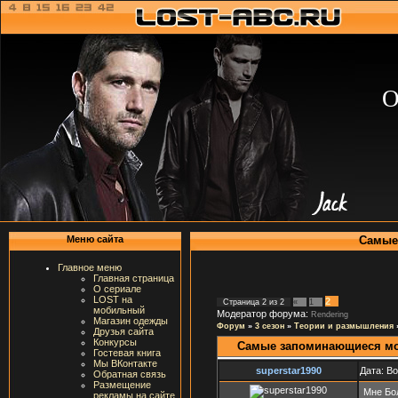
О
Самые
Меню сайта
Главное меню
Главная страница
О сериале
LOST на
2
Страница
2
из
2
«
1
мобильный
Модератор форума:
Rendering
Магазин одежды
Форум
»
3 сезон
»
Теории и размышления
Друзья сайта
Конкурсы
Самые запоминающиеся м
Гостевая книга
Мы ВКонтакте
superstar1990
Дата: В
Обратная связь
Размещение
Мне Бо
рекламы на сайте