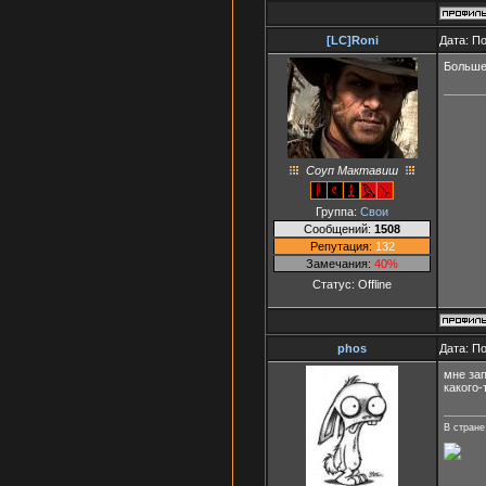
[LC]Roni
Дата: П
Больше
Соуп Мактавиш
Группа:
Свои
Сообщений:
1508
Репутация:
132
Замечания:
40%
Статус:
Offline
phos
Дата: П
мне зап
какого-
В стране