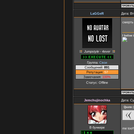
LaGGeR
Дата: Вт
смерть
I belive
Jumpstyle - 4ever
Группа:
Свои
Сообщений:
891
Репутация:
57
Замечания:
100%
Статус:
Offline
Jemchujinochka
Дата: Су
Quote
(
В бункере
me too!