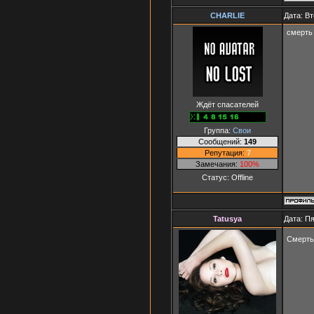
СНАRLIЕ
Дата: Вт
смерть
Ждёт спасателей
Группа:
Свои
Сообщений:
149
Репутация:
7
Замечания:
100%
Статус:
Offline
Tatusya
Дата: Пя
Смерть