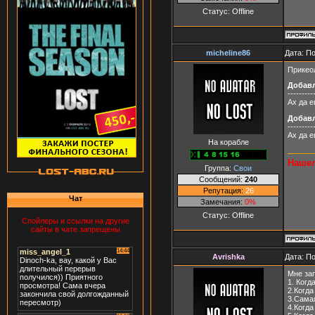
Статус:
Offline
micheline86
Дата: П
Прикео
Добав
---------
Ах да е
Добав
---------
Ах да е
На корабле
Нашел
Группа:
Свои
Сообщений:
240
Репутация:
26
Чат
Замечания:
0%
Статус:
Offline
Спойлеры и ссылки на другие
сайты в чате запрещены
Avrishka
Дата: П
Мне за
1. Когд
2.Когда
3.Самая
4.Когда