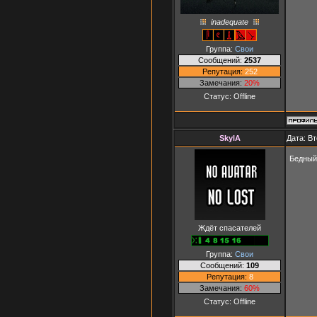
inadequate
Группа:
Свои
Сообщений:
2537
Репутация:
252
Замечания:
20%
Статус:
Offline
SkylA
Дата: Вт
Бедный
Ждёт спасателей
Группа:
Свои
Сообщений:
109
Репутация:
8
Замечания:
60%
Статус:
Offline