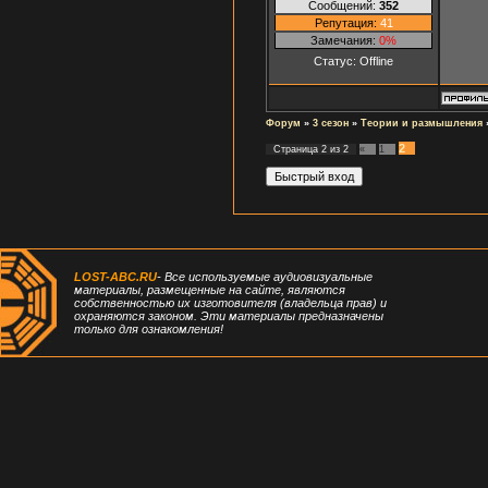
Сообщений:
352
Репутация:
41
Замечания:
0%
Статус:
Offline
Форум
»
3 сезон
»
Теории и размышления
2
Страница
2
из
2
«
1
LOST-ABC.RU
- Все используемые аудиовизуальные
материалы, размещенные на сайте, являются
собственностью их изготовителя (владельца прав) и
охраняются законом. Эти материалы предназначены
только для ознакомления!