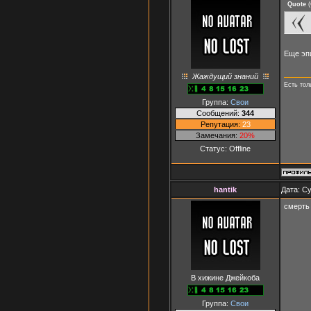
Quote
(
Eще эп
Жаждущий знаний
Есть тол
Группа:
Свои
Сообщений:
344
Репутация:
23
Замечания:
20%
Статус:
Offline
hantik
Дата: Су
смерть
В хижине Джейкоба
Группа:
Свои