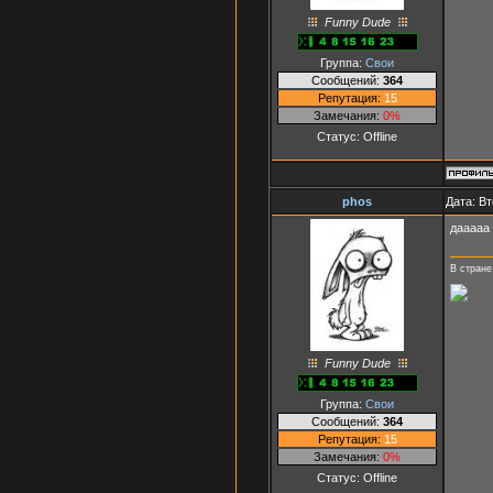
Funny Dude
Группа:
Свои
Сообщений:
364
Репутация:
15
Замечания:
0%
Статус:
Offline
phos
Дата: Вт
дааааа 
В стране
Funny Dude
Группа:
Свои
Сообщений:
364
Репутация:
15
Замечания:
0%
Статус:
Offline