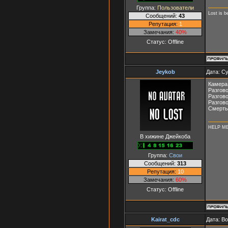
Группа:
Пользователи
Lost is b
Сообщений:
43
Репутация:
1
Замечания:
40%
Статус:
Offline
Jeykob
Дата: Су
Камера 
Разгово
Разгово
Разгово
Смерть
HELP M
В хижине Джейкоба
Группа:
Свои
Сообщений:
313
Репутация:
10
Замечания:
60%
Статус:
Offline
Kairat_cdc
Дата: Во