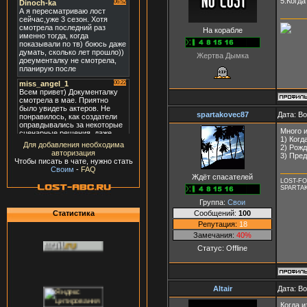
5.Когда
На корабле
Жертва Дымка
spartakovec87
Дата: В
Много 
1) Когд
Для добавления необходима
2) Рож
авторизация
3) Пре
Чтобы писать в чате, нужно стать
Своим
-
FAQ
Ждёт спасателей
LOST-F
SPARTA
Группа:
Свои
Сообщений:
100
Статистика
Репутация:
18
Замечания:
40%
Статус:
Offline
Altair
Дата: В
Когда 