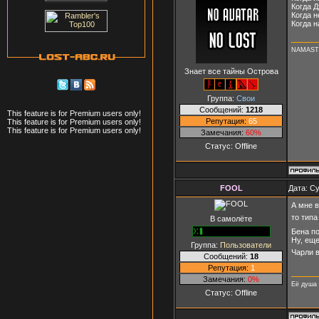
Когда Д
Когда 
Когда 
NAMAST
Знает все тайны Острова
Группа:
Свои
Сообщений:
1218
This feature is for Premium users only!
Репутация:
65
This feature is for Premium users only!
This feature is for Premium users only!
Замечания:
60%
Статус:
Offline
FOOL
Дата: Су
А мне в
то типа
В самолёте
Бена по
Ну, еще
Группа:
Пользователи
Чарли 
Сообщений:
18
Репутация:
1
Замечания:
0%
Её душа 
Статус:
Offline