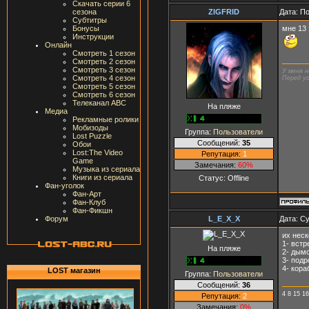
Скачать серии 6
ZIGFRID
Дата: П
сезона
Субтитры
мне 13 
Бонусы
Инструкции
Онлайн
Смотреть 1 сезон
Смотреть 2 сезон
Смотреть 3 сезон
У меня н
Смотреть 4 сезон
Перед ус
Смотреть 5 сезон
Смотреть 6 сезон
Телеканал ABC
На пляже
Медиа
Рекламные ролики
Мобизоды
Группа:
Пользователи
Lost Puzzle
Сообщений:
35
Обои
Lost:The Video
Репутация:
1
Game
Замечания:
60%
Музыка из сериала
Книги из сериала
Статус:
Offline
Фан-уголок
Фан-Арт
Фан-Клуб
Фан-Фикшн
L_E_X_X
Дата: Су
Форум
их неск
1- встр
На пляже
2- дым
3- под
4- кора
LOST магазин
Группа:
Пользователи
Сообщений:
36
4 8 15 16
Репутация:
2
Замечания:
0%