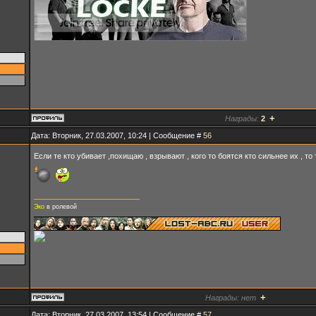
+
Награды:
2
Дата: Вторник, 27.03.2007, 10:24 | Сообщение #
56
Если те кто убивает ,похищаю , взрывают , кого то боятся кто сильнее их , то 
Эко
в ролевой
+
Награды:
нет
Дата: Вторник, 27.03.2007, 13:54 | Сообщение #
57