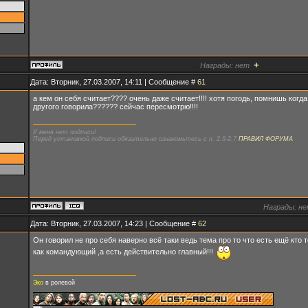
+
Награды:
нет
Дата: Вторник, 27.03.2007, 14:11 | Сообщение #
61
а кем он себя считает???? очень даже считает!!!! хотя погодь, помнишь когда
другого говорила?????? сейчас пересмотрю!!!!
У меня нет подписи!
Перед установкой подписи обязательно ознакомьтесь с п. 2.6-2.7
ПРАВИЛ ФОРУМА
Награды:
не
Дата: Вторник, 27.03.2007, 14:23 | Сообщение #
62
Он говорил не про себя наверно всё таки ведь тема про то что есть ещё кто т
как командующий ,а есть действительно главный!!!
Эко
в ролевой