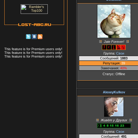
Jate Forever!
This feature is for Premium users only!
This feature is for Premium users only!
Группа:
Свои
This feature is for Premium users only!
Сообщений:
1883
Репутация:
39
Замечания:
40%
Статус:
Offline
AlexeyKulkov
Живёт у Других
Группа:
Свои
Сообщений:
491