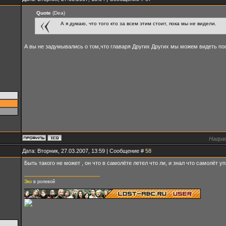
Quote
(Dea)
А я думаю, что того кто за всем этим стоит, пока мы не видели.
А вы не задумывались о том,что главаря Других Других мы можем видеть по
Награ
Дата: Вторник, 27.03.2007, 13:59 | Сообщение #
58
Быть такого не может , он что в самолёте летел что ли, и знал что самолёт у
Эко
в ролевой