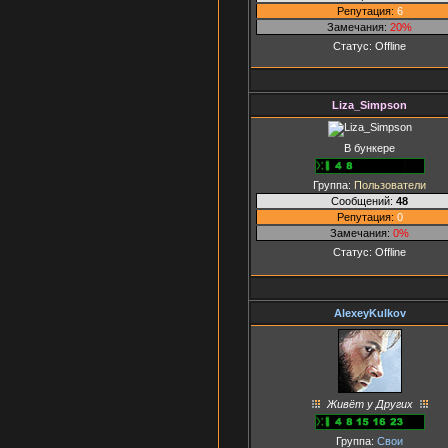
Репутация:
6
Замечания:
20%
Статус:
Offline
Liza_Simpson
В бункере
Группа:
Пользователи
Сообщений:
48
Репутация:
0
Замечания:
0%
Статус:
Offline
AlexeyKulkov
Живёт у Других
Группа:
Свои