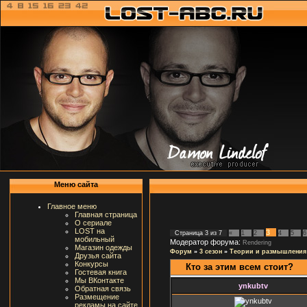
Меню сайта
Главное меню
Главная страница
О сериале
LOST на
3
Страница
3
из
7
«
1
2
4
5
6
мобильный
Модератор форума:
Rendering
Магазин одежды
Форум
»
3 сезон
»
Теории и размышления
Друзья сайта
Конкурсы
Кто за этим всем стоит?
Гостевая книга
Мы ВКонтакте
ynkubtv
Обратная связь
Размещение
рекламы на сайте