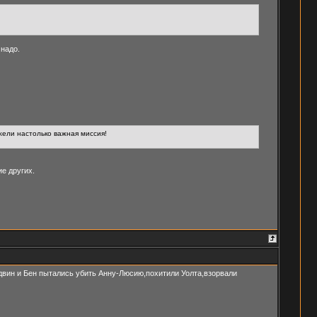
 надо.
ужели настолько важная миссия!
ие других.
двин и Бен пытались убить Анну-Люсию,похитили Уолта,взорвали