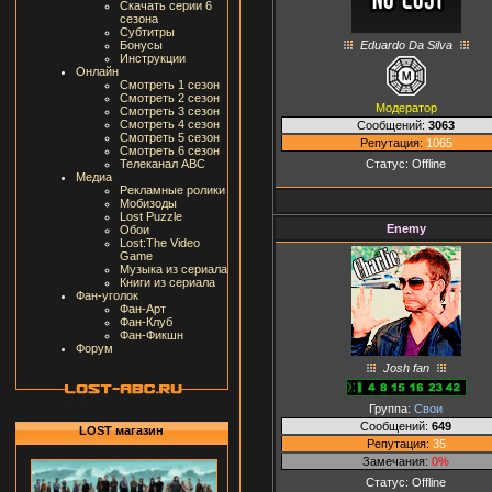
Скачать серии 6
сезона
Субтитры
Eduardo Da Silva
Бонусы
Инструкции
Онлайн
Смотреть 1 сезон
Смотреть 2 сезон
Модератор
Смотреть 3 сезон
Смотреть 4 сезон
Сообщений:
3063
Смотреть 5 сезон
Репутация:
1065
Смотреть 6 сезон
Статус:
Offline
Телеканал ABC
Медиа
Рекламные ролики
Мобизоды
Lost Puzzle
Enemy
Обои
Lost:The Video
Game
Музыка из сериала
Книги из сериала
Фан-уголок
Фан-Арт
Фан-Клуб
Фан-Фикшн
Форум
Josh fan
Группа:
Свои
Сообщений:
649
LOST магазин
Репутация:
35
Замечания:
0%
Статус:
Offline