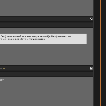
был), гениальный человек, потрясающий(brilliant) человек, но
то Бен его знает. Хотя.... увидим потом
+
т
ает.