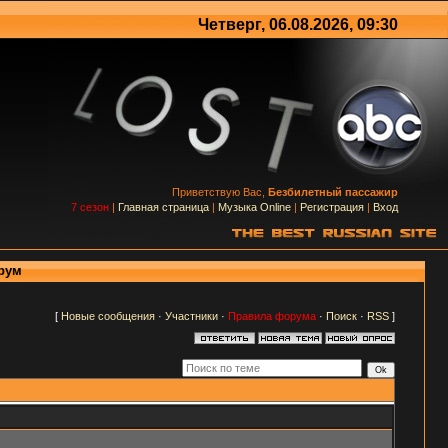
Четверг, 06.08.2026, 09:30
Приветствую Вас,
Безбилетный пассажир
7 сезон
|
Главная страница
|
Музыка Online
|
Регистрация
|
Вход
орум
[
Новые сообщения
·
Участники
·
Правила форума
·
Поиск
·
RSS
]