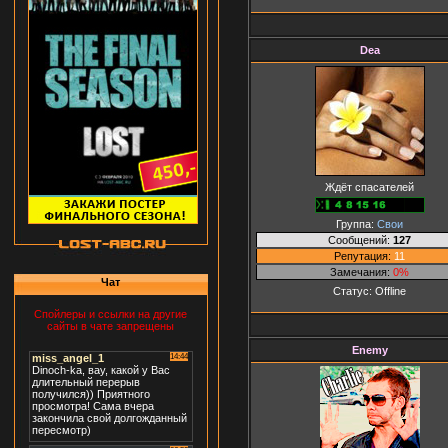
Dea
Ждёт спасателей
Группа:
Свои
Сообщений:
127
Репутация:
11
Замечания:
0%
Чат
Статус:
Offline
Спойлеры и ссылки на другие
сайты в чате запрещены
Enemy