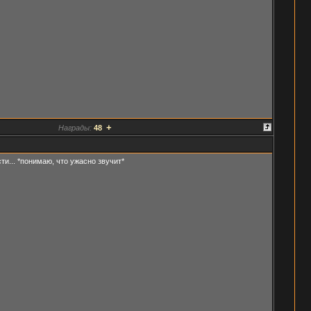
+
Награды:
48
и... *понимаю, что ужасно звучит*