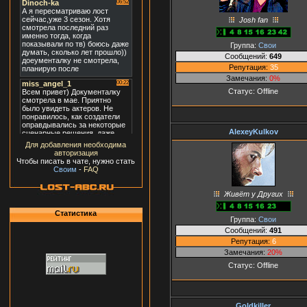
Josh fan
Группа:
Свои
Сообщений:
649
Репутация:
35
Замечания:
0%
Статус:
Offline
AlexeyKulkov
Для добавления необходима
авторизация
Чтобы писать в чате, нужно стать
Своим
-
FAQ
Живёт у Других
Статистика
Группа:
Свои
Сообщений:
491
Репутация:
6
Замечания:
20%
Статус:
Offline
Goldkiller