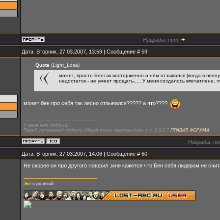
+
Награды:
нет
Дата: Вторник, 27.03.2007, 13:59 | Сообщение #
59
Quote
(Light_Losa)
может, просто Бентак восторженно о нём отзывался (когда в плену 
недостаток - не умеет прощать..... У меня создалось впечатлене, ч
может бен про себя так лесно отзывался????? а что????
У меня нет подписи!
Перед установкой подписи обязательно ознакомьтесь с п. 2.6-2.7
ПРАВИЛ ФОРУМА
Награды:
не
Дата: Вторник, 27.03.2007, 14:06 | Сообщение #
60
Не скорее он про другого говорил ,мне кажется что Бен себя лидером не счит
Эко
в ролевой