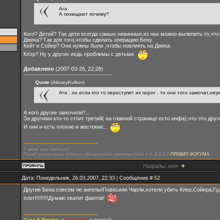
Ага
А похищают почему?
Кого? Детей? Так дети всегда самые невинные,из них можно вылепить то,что
Джека? Так для того,чтобы сделать операцию Бену.
Кейт и Сойер? Они нужны были ,чтобы повлиять на Джека.
Клэр? Ну у других ведь проблемы с детьми.
Добавлено
(2007-03-26, 22:28)
---------------------------------------------
Quote
(AlexeyKulkov)
Ага , но если кто то переступит их порог , то они того замочат,не
А кого другие замочили?...
За другими кто-то стоит третий( на главной странице есто инфа),что это друг
И они и есть плохие и жестокие...
У меня нет подписи!
Перед установкой подписи обязательно ознакомьтесь с п. 2.6-2.7
ПРАВИЛ ФОРУМА
+
Награды:
нет
Дата: Понедельник, 26.03.2007, 22:33 | Сообщение #
52
Другие Бена совсем не ангелы!Повесили Чарли,хотели убить Клер,Сойера,Гу
плот!!!!!!!!!Думаю хватит фактов!
Саид & Ричард
, и
Модератор
в ролевой.