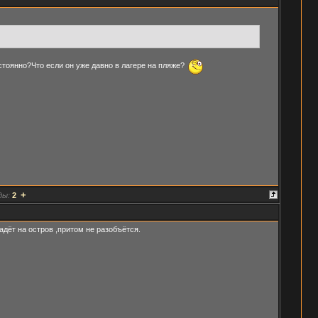
стоянно?Что если он уже давно в лагере на пляже?
+
ды:
2
падёт на остров ,притом не разобъётся.