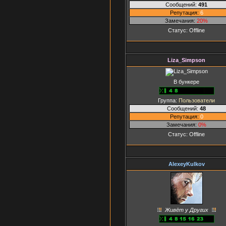
Сообщений:
491
Репутация:
6
Замечания:
20%
Статус:
Offline
Liza_Simpson
В бункере
Группа:
Пользователи
Сообщений:
48
Репутация:
0
Замечания:
0%
Статус:
Offline
AlexeyKulkov
Живёт у Других