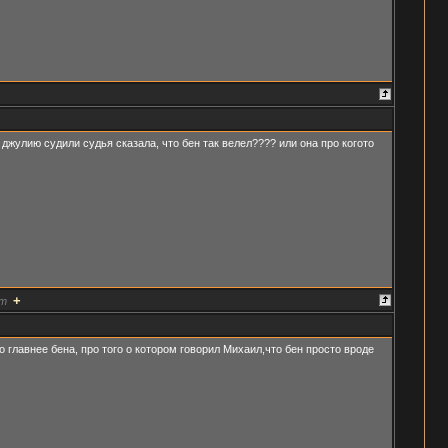
 джулию судили судья сказала, что бен так велел???? или она про когото
+
т
о главнее бена, про того о котором говорил Михаил,что бен просто вроде