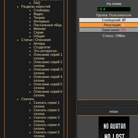
FAQ
На пляже
Разделы новостей
Спойлеры
Видео
Группа:
Пользователи
Теории
Сообщений:
37
Интервью
Репутация:
0
Пасхальные яйца
Мнение
Замечания:
0%
Серии
Статус:
Offline
Общие
Статьи / Описания
Актеры
Создатели
Это интересно
Описание серий 1
сезона
Описание серий 2
сезона
Описание серий 3
сезона
Описание серий 4
сезона
Описание серий 5
сезона
Описание серий 6
сезона
Скачать
Скачать серии 1
сезона
Скачать серии 2
milan
сезона
Скачать серии 3
сезона
Скачать серии 4
сезона
Скачать серии 5
сезона