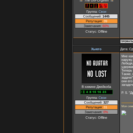
The UnFOrgiven
Группа:
Свои
Сообщений:
1445
Репутация:
39
Замечания:
60%
Статус:
Offline
Хьюго
Дата: Ср
Мне каж
наружу.
Лебедя,
удержив
Теперь 
Также, 
задаче"
они его
загадоч
В хижине Джейкоба
P. S. "
Группа:
Свои
Сообщений:
327
Моя семь
Репутация:
31
Замечания:
0%
Статус:
Offline