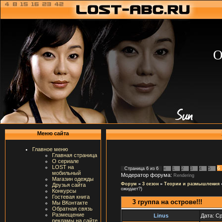
О
Меню сайта
Главное меню
Главная страница
О сериале
LOST на
6
Страница
6
из
6
«
1
2
3
4
5
мобильный
Модератор форума:
Rendering
Магазин одежды
Форум
»
3 сезон
»
Теории и размышления
Друзья сайта
ожидает?)
Конкурсы
Гостевая книга
3 группа на острове!!!
Мы ВКонтакте
Обратная связь
Размещение
Linus
Дата: Ср
рекламы на сайте