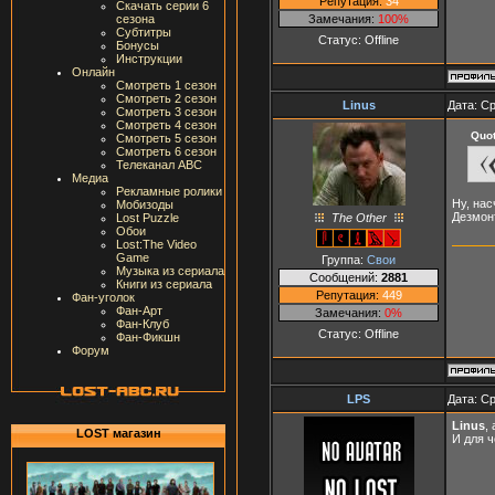
Репутация:
34
Скачать серии 6
Замечания:
100%
сезона
Субтитры
Статус:
Offline
Бонусы
Инструкции
Онлайн
Смотреть 1 сезон
Смотреть 2 сезон
Linus
Дата: Ср
Смотреть 3 сезон
Смотреть 4 сезон
Quo
Смотреть 5 сезон
Смотреть 6 сезон
Телеканал ABC
Медиа
Рекламные ролики
Ну, нас
Мобизоды
Дезмон
The Other
Lost Puzzle
Обои
Lost:The Video
Game
Группа:
Свои
Музыка из сериала
Сообщений:
2881
Книги из сериала
Репутация:
449
Фан-уголок
Фан-Арт
Замечания:
0%
Фан-Клуб
Статус:
Offline
Фан-Фикшн
Форум
LPS
Дата: Ср
Linus
,
LOST магазин
И для 