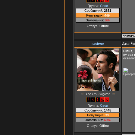
Группа:
Свои
Сообщений:
2881
Репутация:
449
Замечания:
0%
Статус:
Offline
sashver
Дата: Че
Linus
,
ну вез 
остало
Приобрет
The UnFOrgiven
Группа:
Свои
Сообщений:
1445
Репутация:
39
Замечания:
60%
Статус:
Offline