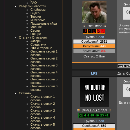
FAQ
Quo
Разделы новостей
Спойлеры
Видео
Теории
Интервью
Пасхальные яйца
Вполне 
The Other
Мнение
кто уп
Серии
компани
Общие
Группа:
Свои
Статьи / Описания
Актеры
Сообщений:
2881
Создатели
Репутация:
449
Это интересно
Замечания:
0%
Описание серий 1
сезона
Статус:
Offline
Описание серий 2
сезона
Описание серий 3
сезона
Описание серий 4
LPS
Дата: Ср
сезона
Описание серий 5
Quo
сезона
Описание серий 6
сезона
Скачать
Скачать серии 1
сезона
Да, и э
Скачать серии 2
сезона
SMALLVILLE FAN
Скачать серии 3
сезона
Скачать серии 4
Группа:
Свои
сезона
Скачать серии 5
Сообщений:
689
сезона