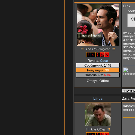
LPS
,
Quo
ну вот 
интере
а то чт
внимани
что ему
The UnFOrgiven
поживе
но роль
недавно
Группа:
Свои
Сообщений:
1445
Репутация:
39
Приобрет
Замечания:
60%
Статус:
Offline
Linus
Дата: Че
sashve
повез т
The Other