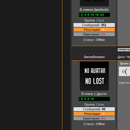
В хижине Джейкоба
Группа:
Свои
Сообщений:
352
Репутация:
41
Замечания:
0%
Статус:
Offline
SweetDreams
Дата: Че
Quote
(
чтот я 
В плену у Других
Группа:
Свои
Сообщений:
99
Репутация:
-4
Замечания:
0%
Статус:
Offline