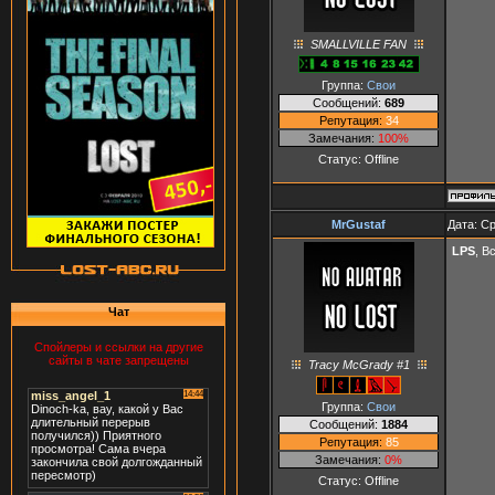
SMALLVILLE FAN
Группа:
Свои
Сообщений:
689
Репутация:
34
Замечания:
100%
Статус:
Offline
MrGustaf
Дата: Ср
LPS
, В
Чат
Спойлеры и ссылки на другие
сайты в чате запрещены
Tracy McGrady #1
Группа:
Свои
Сообщений:
1884
Репутация:
85
Замечания:
0%
Статус:
Offline