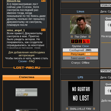
Linus
Дата: Ср
Quo
На воз
The Other
Группа:
Свои
Сообщений:
2881
Для добавления необходима
Репутация:
449
авторизация
Замечания:
0%
Чтобы писать в чате, нужно стать
Своим
-
FAQ
Статус:
Offline
Статистика
LPS
Дата: Ср
Quo
Действи
SMALLVILLE FAN