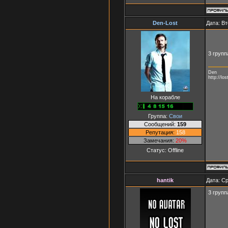
Den-Lost
Дата: Вт
3 групп
Den
http://lo
На корабле
Группа:
Свои
Сообщений:
159
Репутация:
158
Замечания:
20%
Статус:
Offline
hantik
Дата: Ср
3 групп