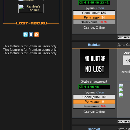
Группа:
Свои
Сообщений:
689
Репутация:
34
Замечания:
100%
Статус:
Offline
Brainiac
Дата: Ср
This feature is for Premium users only!
This feature is for Premium users only!
Quo
This feature is for Premium users only!
...лёгк
Ждёт спасателей
Группа:
Свои
Сообщений:
118
Репутация:
9
Замечания:
0%
Статус:
Offline
sashver
Дата: Че