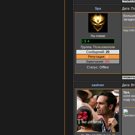
Spa
Дата: П
Больше 
загадки
http://i4
На пляже
Группа:
Пользователи
Сообщений:
20
Репутация:
0
Замечания:
0%
Статус:
Offline
sashver
Дата: Вт
Spa
,
хотя он
ходу с
Приобрет