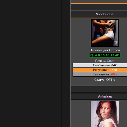
Voodoodoll
Перемещает Остров
Группа:
Свои
Сообщений:
642
Репутация:
1520
Замечания:
20%
Статус:
Offline
AnkaIaaa