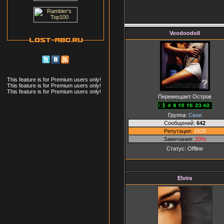
Voodoodoll
This feature is for Premium users only!
This feature is for Premium users only!
This feature is for Premium users only!
Перемещает Остров
Группа:
Свои
Сообщений:
642
Репутация:
1520
Замечания:
20%
Статус:
Offline
Elvira