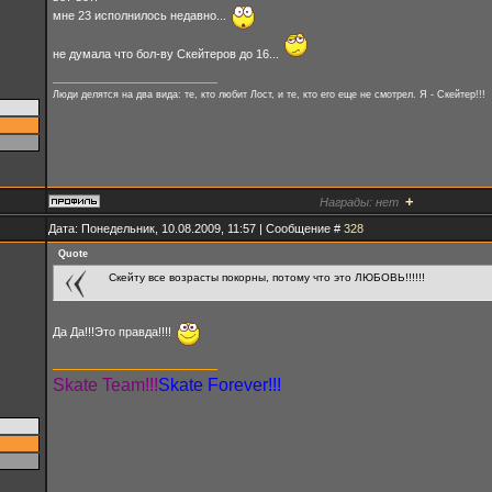
мне 23 исполнилось недавно...
не думала что бол-ву Скейтеров до 16...
Люди делятся на два вида: те, кто любит Лост, и те, кто его еще не смотрел. Я - Скейтер!!!
+
Награды:
нет
Дата: Понедельник, 10.08.2009, 11:57 | Сообщение #
328
Quote
Скейту все возрасты покорны, потому что это ЛЮБОВЬ!!!!!!
Да Да!!!Это правда!!!!
Skate Team!!!
Skate Forever!!!