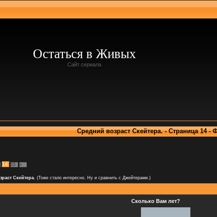
Остаться в Живых
Сайт сериала
Средний возраст Скейтера. - Страница 14 -
14
15
»
зраст Скейтера.
(Тоже стало интересно. Ну и сравнить с Джейтерами.)
Сколько Вам лет?