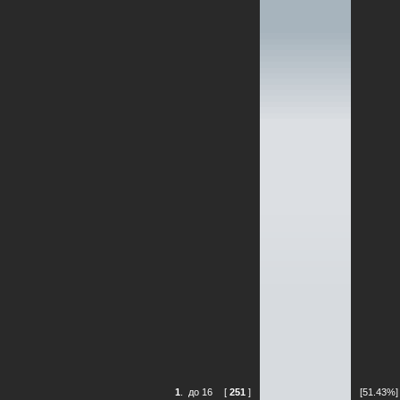
1
.
до 16
[
251
]
[51.43%]