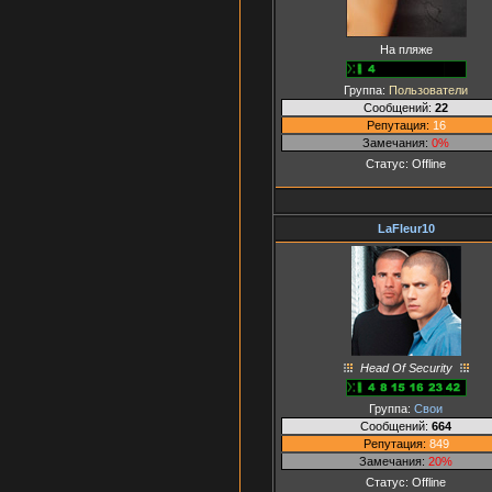
На пляже
Группа:
Пользователи
Сообщений:
22
Репутация:
16
Замечания:
0%
Статус:
Offline
LaFleur10
Head Of Security
Группа:
Свои
Сообщений:
664
Репутация:
849
Замечания:
20%
Статус:
Offline