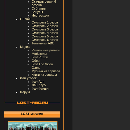
Скачать серии 6
сезона
Субтитры
Бонусы
Инструкции
Онлайн
Смотреть 1 сезон
Смотреть 2 сезон
Смотреть 3 сезон
Смотреть 4 сезон
Смотреть 5 сезон
Смотреть 6 сезон
Телеканал ABC
Медиа
Рекламные ролики
Мобизоды
Lost Puzzle
Обои
Lost:The Video
Game
Музыка из сериала
Книги из сериала
Фан-уголок
Фан-Арт
Фан-Клуб
Фан-Фикшн
Форум
LOST магазин