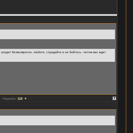
о уходит безвозвратно, любите, страдайте и не бойтесь - потом вас ждет
+
Награды:
116