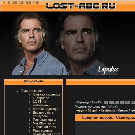
Меню сайта
Главное меню
Главная страница
О сериале
LOST на
Страница
14
из
15
«
1
2
…
12
13
мобильный
Модератор форума:
PoMarKa
Магазин одежды
Форум
»
Общий
»
Скейтеры
»
Средний во
Друзья сайта
Конкурсы
Средний возраст Скейтера.
Гостевая книга
Мы ВКонтакте
Обратная связь
Размещение
рекламы на сайте