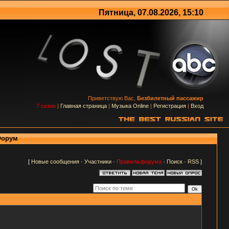
Пятница, 07.08.2026, 15:10
Приветствую Вас,
Безбилетный пассажир
7 сезон
|
Главная страница
|
Музыка Online
|
Регистрация
|
Вход
 Форум
[
Новые сообщения
·
Участники
·
Правила форума
·
Поиск
·
RSS
]