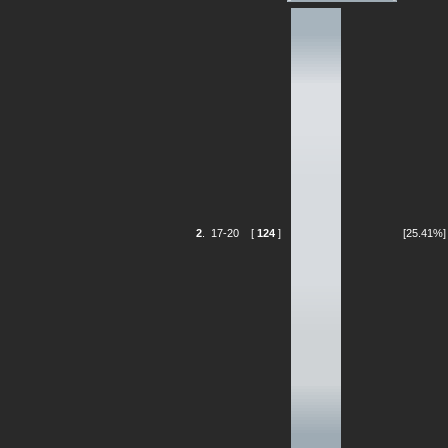
2
.
17-20
[
124
]
[25.41%]