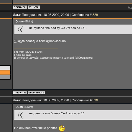
На
Дата: Понедельник, 10.08.2009, 22:06 | Сообщение #
329
Quote
(
Elvira
)
не думала что бол-ву Скейтеров до 16...
))))))да лааадно тебе)))нормально
I'm from SKATE TEAM!
I hate St.Jack!
В вопросах дружбы размер не имеет значения! (с)Смешарики
Дата: Понедельник, 10.08.2009, 23:28 | Сообщение #
330
Quote
(
Elvira
)
не думала что бол-ву Скейтеров до 16...
Но они все отличные ребята