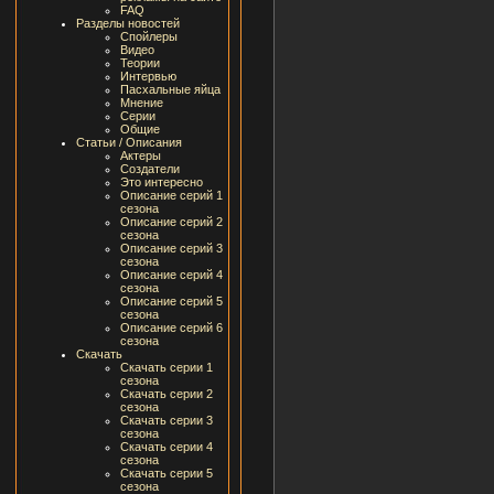
FAQ
Разделы новостей
Спойлеры
Видео
Теории
Интервью
Пасхальные яйца
Мнение
Серии
Общие
Статьи / Описания
Актеры
Создатели
Это интересно
Описание серий 1
сезона
Описание серий 2
сезона
Описание серий 3
сезона
Описание серий 4
сезона
Описание серий 5
сезона
Описание серий 6
сезона
Скачать
Скачать серии 1
сезона
Скачать серии 2
сезона
Скачать серии 3
сезона
Скачать серии 4
сезона
Скачать серии 5
сезона