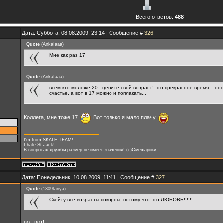
Всего ответов:
488
Дата: Суббота, 08.08.2009, 23:14 | Сообщение #
326
Quote
(
AnkaIaaa
)
Мне как раз 17
Quote
(
AnkaIaaa
)
всем кто моложе 20 - цените свой возраст! это прекрасное время... он
счастье, а вот в 17 можно и поплакать...
Коллега, мне тоже 17
Вот только я мало плачу
I'm from SKATE TEAM!
I hate St.Jack!
В вопросах дружбы размер не имеет значения! (с)Смешарики
Дата: Понедельник, 10.08.2009, 11:41 | Сообщение #
327
Quote
(
1309tanya
)
Скейту все возрасты покорны, потому что это ЛЮБОВЬ!!!!!!
вот-вот!