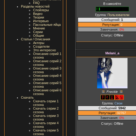
FAQ
В самолёте
Разделы новостей
Спойлеры
Видео
Группа:
Пользователи
Теории
Сообщений:
1
Интервью
Репутация:
0
Пасхальные яйца
Мнение
Замечания:
0%
Серии
Статус:
Offline
Общие
Статьи / Описания
Актеры
Создатели
Это интересно
Melani_a
Описание серий 1
сезона
Описание серий 2
сезона
Описание серий 3
сезона
Описание серий 4
сезона
Описание серий 5
сезона
Описание серий 6
Freckle
сезона
Скачать
Скачать серии 1
Группа:
Свои
сезона
Сообщений:
5942
Скачать серии 2
сезона
Репутация:
32767
Скачать серии 3
Замечания:
0%
сезона
Скачать серии 4
Статус:
Offline
сезона
Скачать серии 5
сезона