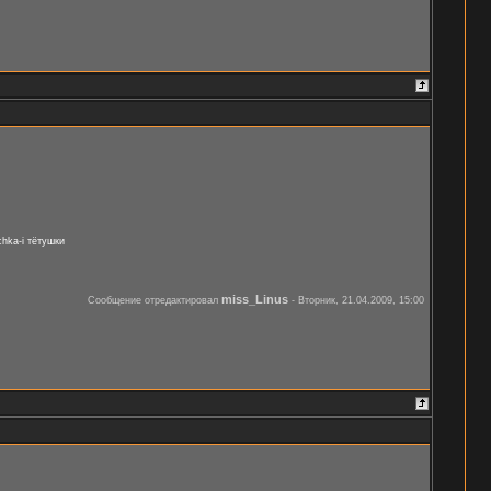
hka-i тётушки
miss_Linus
Сообщение отредактировал
-
Вторник, 21.04.2009, 15:00