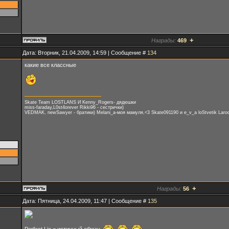
+
Награды:
469
Дата: Вторник, 21.04.2009, 14:59 | Сообщение #
134
какие все классные
Skate Team LOSTLANS И Kenny_Rogers- дядюшки
miss-faraday,L0st4orever Rikki96 - сестрички)
VEDMAK, newSawyer - братики) Melani_a-моя мамуля,<3 Skate091190 и e_v_a loStvetik Laroc
+
Награды:
56
Дата: Пятница, 24.04.2009, 11:47 | Сообщение #
135