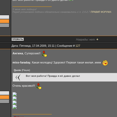
У меня нет подписи!
Перед установкой подписи обязательно ознакомьтесь с п. 2.6-2.7
ПРАВИЛ ФОРУМА
+
Награды:
нет
Дата: Пятница, 17.04.2009, 15:11 | Сообщение #
127
Ангина
, Суперские!!
miss-faraday
, Какая молодец! Здорово! Первая такая милая..ммм
Quote
(
Fleure
)
Вот моя работа! Правда я её давно делал
Очень красиво!!!