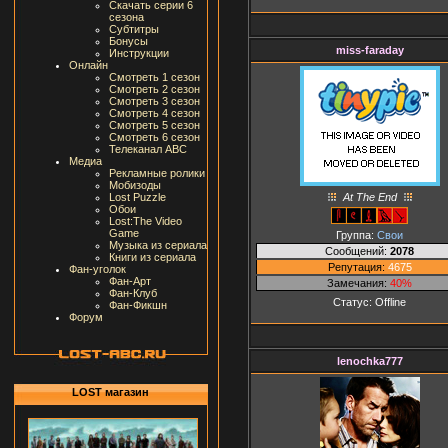
Скачать серии 6
сезона
Субтитры
Бонусы
miss-faraday
Инструкции
Онлайн
Смотреть 1 сезон
Смотреть 2 сезон
Смотреть 3 сезон
Смотреть 4 сезон
Смотреть 5 сезон
Смотреть 6 сезон
Телеканал ABC
Медиа
Рекламные ролики
Мобизоды
At The End
Lost Puzzle
Обои
Lost:The Video
Game
Группа:
Свои
Музыка из сериала
Сообщений:
2078
Книги из сериала
Репутация:
4675
Фан-уголок
Фан-Арт
Замечания:
40%
Фан-Клуб
Статус:
Offline
Фан-Фикшн
Форум
lenochka777
LOST магазин