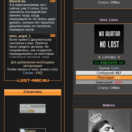
Статус:
Offline
miss_Linus
LoFoSka
Для добавления необходима
авторизация
Группа:
Свои
Чтобы писать в чате, нужно стать
Сообщений:
817
Своим
-
FAQ
Репутация:
351
Замечания:
100%
Статус:
Offline
Статистика
Balloon