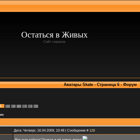
Остаться в Живых
Сайт сериала
Аватары Skate - Страница 6 - Форум
6
7
8
…
51
52
»
ate
Дата: Четверг, 16.04.2009, 10:48 | Сообщение #
126
Вот моя работа! Правда я её давно делал