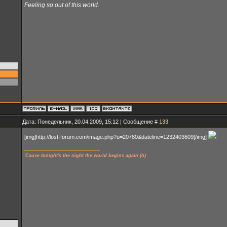
Feeling so out of this world.
Дата: Понедельник, 20.04.2009, 15:12 | Сообщение #
133
[img]http://lost-forum.com/image.php?u=20780&dateline=1232403609[/img]
'Cause tonight's the night the world begins again (h)