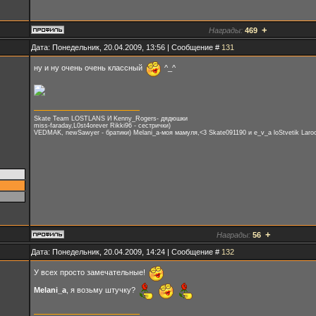
+
Награды:
469
Дата: Понедельник, 20.04.2009, 13:56 | Сообщение #
131
ну и ну очень очень классный
^_^
Skate Team LOSTLANS И Kenny_Rogers- дядюшки
miss-faraday,L0st4orever Rikki96 - сестрички)
VEDMAK, newSawyer - братики) Melani_a-моя мамуля,<3 Skate091190 и e_v_a loStvetik Laroc
+
Награды:
56
Дата: Понедельник, 20.04.2009, 14:24 | Сообщение #
132
У всех просто замечательные!
Melani_a
, я возьму штучку?