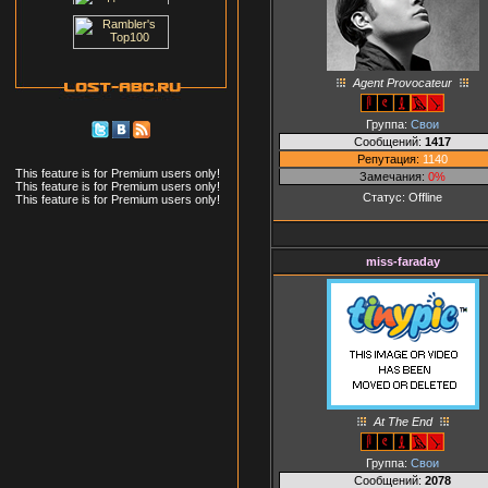
Agent Provocateur
Группа:
Свои
Сообщений:
1417
Репутация:
1140
This feature is for Premium users only!
Замечания:
0%
This feature is for Premium users only!
Статус:
Offline
This feature is for Premium users only!
miss-faraday
At The End
Группа:
Свои
Сообщений:
2078