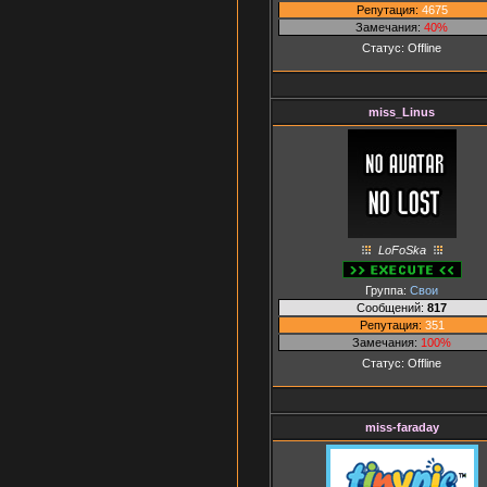
Репутация:
4675
Замечания:
40%
Статус:
Offline
miss_Linus
LoFoSka
Группа:
Свои
Сообщений:
817
Репутация:
351
Замечания:
100%
Статус:
Offline
miss-faraday