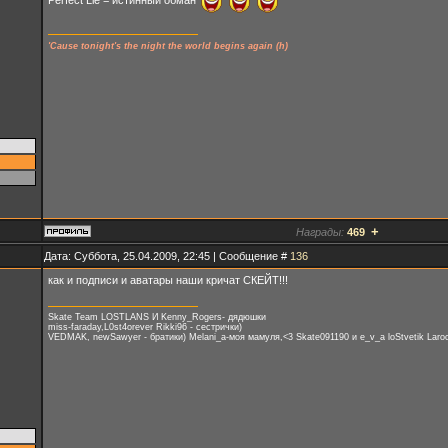
Perfect Lie = истинный обман
'Cause tonight's the night the world begins again (h)
+
Награды:
469
Дата: Суббота, 25.04.2009, 22:45 | Сообщение #
136
как и подписи и аватары наши кричат СКЕЙТ!!!
Skate Team LOSTLANS И Kenny_Rogers- дядюшки
miss-faraday,L0st4orever Rikki96 - сестрички)
VEDMAK, newSawyer - братики) Melani_a-моя мамуля,<3 Skate091190 и e_v_a loStvetik Laroc