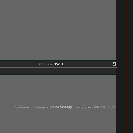
+
Награды:
157
miss-faraday
Сообщение отредактировал
-
Понедельник, 20.04.2009, 15:15