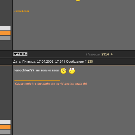
SkateTeam
+
Награды:
2914
Дата: Пятница, 17.04.2009, 17:34 | Сообщение #
130
lenochka777
, не только твои
'Cause tonight's the night the world begins again (h)