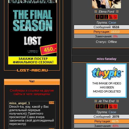
Elena Ford
Группа:
Свои
Сообщений:
6516
Репутация:
16310
Замечания:
0%
Статус:
Offline
miss-faraday
Чат
Спойлеры и ссылки на другие
сайты в чате запрещены
At The End
Группа:
Свои
Сообщений:
2078
Репутация:
4675
Замечания:
40%