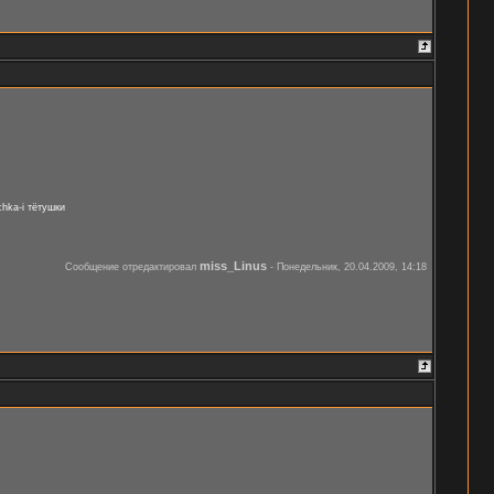
hka-i тётушки
miss_Linus
Сообщение отредактировал
-
Понедельник, 20.04.2009, 14:18