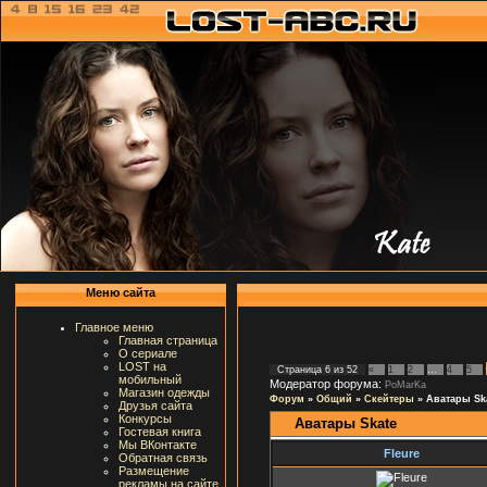
Меню сайта
Главное меню
Главная страница
О сериале
LOST на
Страница
6
из
52
«
1
2
…
4
5
мобильный
Модератор форума:
PoMarKa
Магазин одежды
Форум
»
Общий
»
Скейтеры
»
Аватары Sk
Друзья сайта
Конкурсы
Аватары Skate
Гостевая книга
Мы ВКонтакте
Fleure
Обратная связь
Размещение
рекламы на сайте