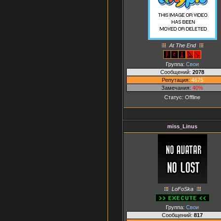
At The End
Группа:
Свои
Сообщений:
2078
Репутация:
4675
Замечания:
40%
Статус:
Offline
miss_Linus
LoFoSka
Группа:
Свои
Сообщений:
817