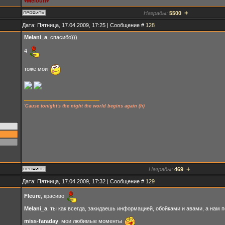
Meloun
♥
♥
+
Награды:
5500
Дата: Пятница, 17.04.2009, 17:25 | Сообщение #
128
Melani_a
, спасибо)))
4
тоже мои
'Cause tonight's the night the world begins again (h)
+
Награды:
469
Дата: Пятница, 17.04.2009, 17:32 | Сообщение #
129
Fleure
, красиво
Melani_a
, ты как всегда, закидаешь информацией, обойками и авами, а нам 
miss-faraday
, мои любимые моменты