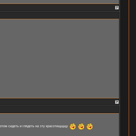
потом сидеть и глядеть на эту красотищщщу