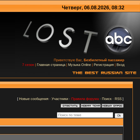
Четверг, 06.08.2026, 08:32
Приветствую Вас,
Безбилетный пассажир
7 сезон
|
Главная страница
|
Музыка Online
|
Регистрация
|
Вход
[
Новые сообщения
·
Участники
·
Правила форума
·
Поиск
·
RSS
]