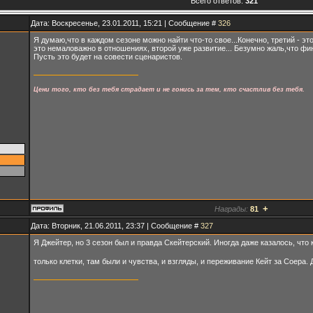
Всего ответов:
321
Дата: Воскресенье, 23.01.2011, 15:21 | Сообщение #
326
Я думаю,что в каждом сезоне можно найти что-то свое...Конечно, третий - эт
это немаловажно в отношениях, второй уже развитие... Безумно жаль,что фин
Пусть это будет на совести сценаристов.
Цени того, кто без тебя страдает и не гонись за тем, кто счастлив без тебя.
+
Награды:
81
Дата: Вторник, 21.06.2011, 23:37 | Сообщение #
327
Я Джейтер, но 3 сезон был и правда Скейтерский. Иногда даже казалось, что 
только клетки, там были и чувства, и взгляды, и переживание Кейт за Соера