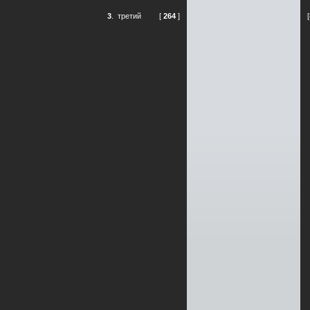
3
.
третий
[
264
]