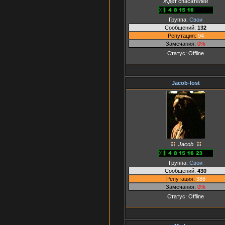
Ждёт спасателей
Группа:
Свои
Сообщений:
132
Репутация:
94
Замечания:
0%
Статус:
Offline
Jacob-lost
Jacob
Группа:
Свои
Сообщений:
430
Репутация:
388
Замечания:
0%
Статус:
Offline