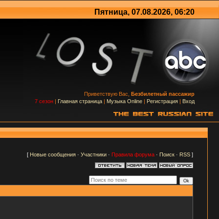
Пятница, 07.08.2026, 06:20
Приветствую Вас,
Безбилетный пассажир
7 сезон
|
Главная страница
|
Музыка Online
|
Регистрация
|
Вход
[
Новые сообщения
·
Участники
·
Правила форума
·
Поиск
·
RSS
]