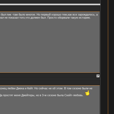
о был пик -там было многое. Но первый хорошо тем,как все зарождалось, а
ал не показал того,что должен был. Просто оборвали такую историю.
конец любви Джека и Кейт. Но сейчас не об этом. В том сезоне были не
. Да простят меня Джейтеры, но в 3-м сезоне была Скейт-любовь.