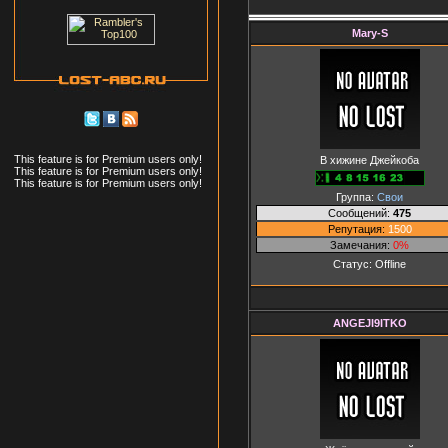
Mary-S
This feature is for Premium users only!
В хижине Джейкоба
This feature is for Premium users only!
This feature is for Premium users only!
Группа:
Свои
Сообщений:
475
Репутация:
1500
Замечания:
0%
Статус:
Offline
ANGEJI9ITKO