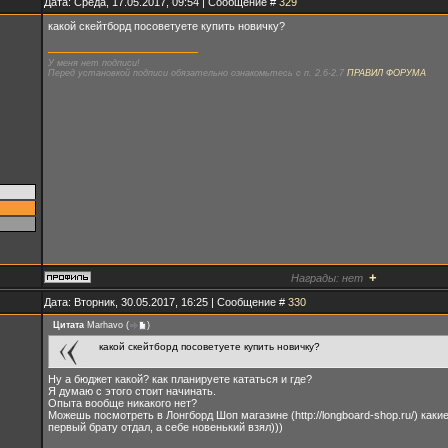
Дата: Среда, 17.05.2017, 09:54 | Сообщение #
329
какой скейтборд посоветуете купить новичку?
У меня нет подписи!
Перед установкой подписи обязательно ознакомьтесь с п. 2.6-2.7
ПРАВИЛ ФОРУМА
+
Награды:
нет
Дата: Вторник, 30.05.2017, 16:25 | Сообщение #
330
Цитата
Marhavo
(
)
какой скейтборд посоветуете купить новичку?
Ну а бюджет какой? как планируете кататься и где?
Я думаю с этого стоит начинать.
Опыта вообще никакого нет?
Можешь посмотреть в Лонгборд Шоп магазине (http://longboard-shop.ru/) каки
первый брату отдал, а себе новенький взял)))