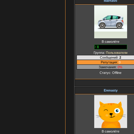
Marhavo
В самолёте
Группа:
Пользователи
Сообщений:
2
Репутация:
0
Замечания:
0%
Статус:
Offline
Erenasty
В самолёте