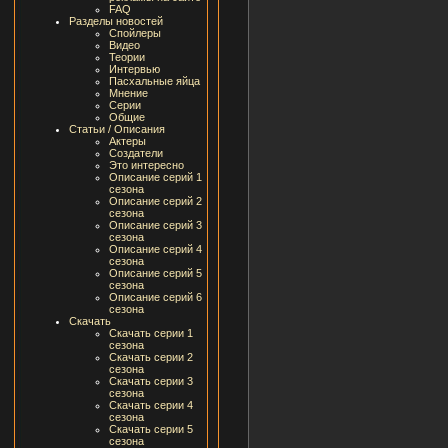
FAQ
Разделы новостей
Спойлеры
Видео
Теории
Интервью
Пасхальные яйца
Мнение
Серии
Общие
Статьи / Описания
Актеры
Создатели
Это интересно
Описание серий 1
сезона
Описание серий 2
сезона
Описание серий 3
сезона
Описание серий 4
сезона
Описание серий 5
сезона
Описание серий 6
сезона
Скачать
Скачать серии 1
сезона
Скачать серии 2
сезона
Скачать серии 3
сезона
Скачать серии 4
сезона
Скачать серии 5
сезона