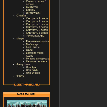
Скачать серии 6
сезона
Субтитры
Бонусы
Инструкции
Онлайн
Смотреть 1 сезон
Смотреть 2 сезон
Смотреть 3 сезон
Смотреть 4 сезон
Смотреть 5 сезон
Смотреть 6 сезон
Телеканал ABC
Медиа
Рекламные ролики
Мобизоды
Lost Puzzle
Обои
Lost:The Video
Game
Музыка из сериала
Книги из сериала
Фан-уголок
Фан-Арт
Фан-Клуб
Фан-Фикшн
Форум
LOST магазин