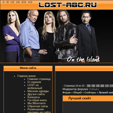
Меню сайта
Главное меню
Главная страница
О сериале
LOST на
Страница
14
из
14
«
1
2
…
12
13
мобильный
Модератор форума:
PoMarKa
Магазин одежды
Форум
»
Общий
»
Скейтеры
»
Лучший ске
Друзья сайта
Конкурсы
Лучший скейт
Гостевая книга
Мы ВКонтакте
Обратная связь
Размещение
рекламы на сайте