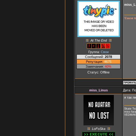
miss_L
'Cause t
At The End
Группа:
Свои
Сообщений:
2078
Репутация:
4675
Замечания:
40%
Статус:
Offline
miss_Linus
Дата: П
я так л
Skate T
miss-fara
VEDMAK, 
LoFoSka