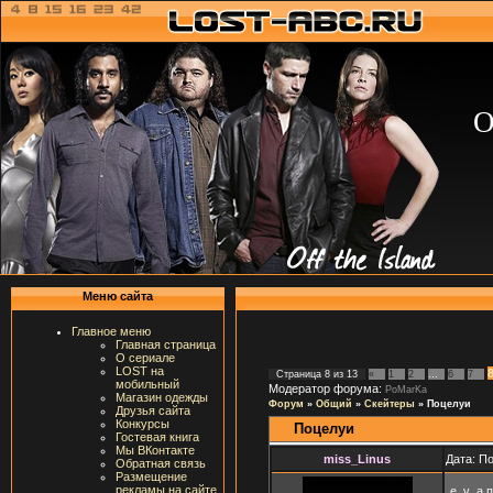
О
Меню сайта
Главное меню
Главная страница
О сериале
LOST на
Страница
8
из
13
«
1
2
…
6
7
мобильный
Модератор форума:
PoMarKa
Магазин одежды
Форум
»
Общий
»
Скейтеры
»
Поцелуи
Друзья сайта
Конкурсы
Поцелуи
Гостевая книга
Мы ВКонтакте
miss_Linus
Дата: П
Обратная связь
Размещение
рекламы на сайте
e_v_a 