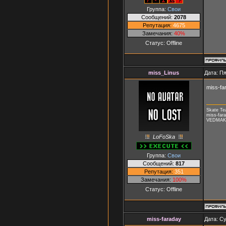
Группа:
Свои
Сообщений:
2078
Репутация:
4675
Замечания:
40%
Статус:
Offline
miss_Linus
Дата: Пя
miss-fa
Skate T
miss-fara
VEDMAK, 
LoFoSka
Группа:
Свои
Сообщений:
817
Репутация:
351
Замечания:
100%
Статус:
Offline
miss-faraday
Дата: Су