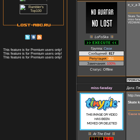
e_v_a 3
Skate T
miss-fara
VEDMAK, 
LoFoSka
Группа:
Свои
This feature is for Premium users only!
Сообщений:
817
This feature is for Premium users only!
This feature is for Premium users only!
Репутация:
351
Замечания:
100%
Статус:
Offline
miss-faraday
Дата: Пя
http://
Skate k
'Cause t
At The End