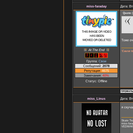
miss-faraday
Дата: Вт
Quote
(
Тоже оч
At The End
'Cause t
Группа:
Свои
Сообщений:
2078
Репутация:
4675
Замечания:
40%
Статус:
Offline
miss_Linus
Дата: Вт
я скуча
Skate T
miss-fara
VEDMAK, 