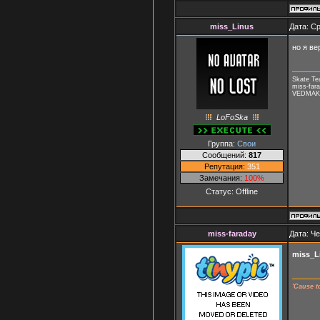
miss_Linus
Дата: Ср
но я ве
Skate T
miss-fara
VEDMAK, 
LoFoSka
Группа:
Свои
Сообщений:
817
Репутация:
351
Замечания:
100%
Статус:
Offline
miss-faraday
Дата: Че
miss_L
'Cause t