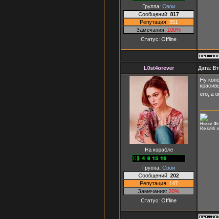
Группа:
Свои
Сообщений:
817
Репутация:
351
Замечания:
100%
Статус:
Offline
L0st4orever
Дата: Вт
Ну коне
красивы
его, а 
Никки Фе
Rikki96 
На корабле
Группа:
Свои
Сообщений:
202
Репутация:
147
Замечания:
20%
Статус:
Offline