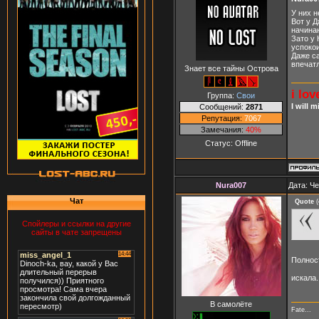
У них н
Вот у Д
начинаю
Зато у 
успокои
Даже са
впечат
Знает все тайны Острова
i lov
Группа:
Свои
I will 
Сообщений:
2871
Репутация:
7067
Замечания:
40%
Статус:
Offline
Nura007
Дата: Че
Чат
Quote
(
Спойлеры и ссылки на другие
сайты в чате запрещены
Полнос
искала.
В самолёте
Fate...