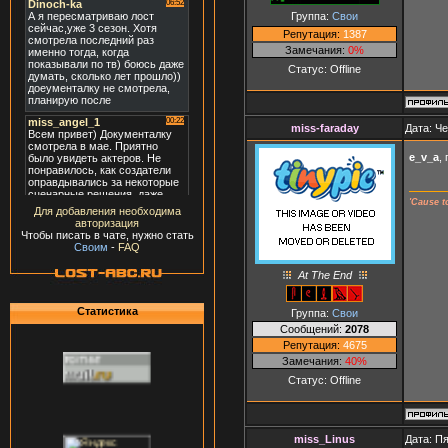
Группа:
Свои
Репутация:
1387
Замечания:
0%
Статус:
Offline
miss-faraday
Дата: Че
e_v_a
,
'Cause t
Для добавления необходима
авторизация
Чтобы писать в чате, нужно стать
Своим
-
FAQ
At The End
Статистика
Группа:
Свои
Сообщений:
2078
Репутация:
4675
Замечания:
40%
Статус:
Offline
miss_Linus
Дата: Пя