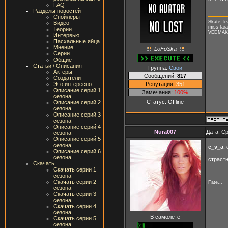
FAQ
Разделы новостей
Спойлеры
Skate T
Видео
miss-fara
Теории
VEDMAK, 
Интервью
Пасхальные яйца
Мнение
LoFoSka
Серии
Общие
Статьи / Описания
Группа:
Свои
Актеры
Сообщений:
817
Создатели
Репутация:
351
Это интересно
Описание серий 1
Замечания:
100%
сезона
Статус:
Offline
Описание серий 2
сезона
Описание серий 3
сезона
Описание серий 4
Nura007
Дата: Ср
сезона
Описание серий 5
сезона
e_v_a
,
Описание серий 6
сезона
страст
Скачать
Скачать серии 1
сезона
Скачать серии 2
Fate...
сезона
Скачать серии 3
сезона
Скачать серии 4
сезона
В самолёте
Скачать серии 5
сезона