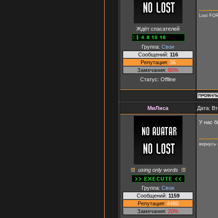
Lost FO
Ждёт спасателей
Группа:
Свои
Сообщений:
116
Репутация:
36
Замечания:
80%
Статус:
Offline
МиЛиса
Дата: Вт
У нас 
вернусь 
using only words
Группа:
Свои
Сообщений:
1159
Репутация:
4480
Замечания:
20%