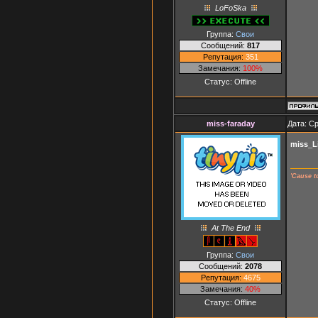
LoFoSka
Группа:
Свои
Сообщений:
817
Репутация:
351
Замечания:
100%
Статус:
Offline
miss-faraday
Дата: Ср
miss_L
'Cause t
At The End
Группа:
Свои
Сообщений:
2078
Репутация:
4675
Замечания:
40%
Статус:
Offline