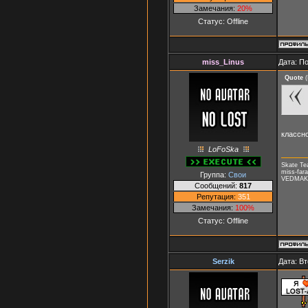
Замечания:
20%
Статус:
Offline
miss_Linus
Дата: П
Quote
(
классн
LoFoSka
Skate T
miss-fara
Группа:
Свои
VEDMAK, 
Сообщений:
817
Репутация:
351
Замечания:
100%
Статус:
Offline
Serzik
Дата: Вт