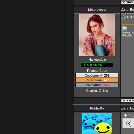
L0st4orever
Дата: В
Да как
Никки Фе
Rikki96 
На корабле
Группа:
Свои
Сообщений:
202
Репутация:
147
Замечания:
20%
Статус:
Offline
PoMarKa
Дата: В
Quote
(