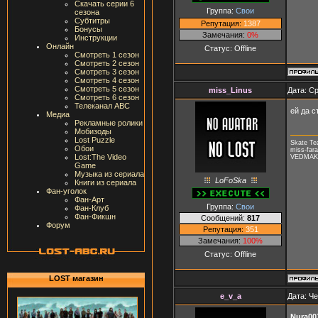
Скачать серии 6
Группа:
Свои
сезона
Субтитры
Репутация:
1387
Бонусы
Замечания:
0%
Инструкции
Онлайн
Статус:
Offline
Смотреть 1 сезон
Смотреть 2 сезон
Смотреть 3 сезон
Смотреть 4 сезон
Смотреть 5 сезон
miss_Linus
Дата: Ср
Смотреть 6 сезон
Телеканал ABC
ей да с
Медиа
Рекламные ролики
Мобизоды
Lost Puzzle
Skate T
Обои
miss-fara
Lost:The Video
VEDMAK, 
Game
Музыка из сериала
LoFoSka
Книги из сериала
Фан-уголок
Фан-Арт
Группа:
Свои
Фан-Клуб
Фан-Фикшн
Сообщений:
817
Форум
Репутация:
351
Замечания:
100%
Статус:
Offline
LOST магазин
e_v_a
Дата: Че
Nura00