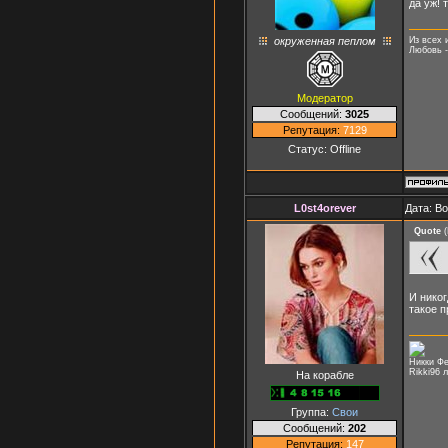
да уж! 
окруженная пеплом
Из всех 
Любовь -
Модератор
Сообщений:
3025
Репутация:
7129
Статус:
Offline
L0st4orever
Дата: В
Quote
(
И никог
такое 
Никки Фе
Rikki96 
На корабле
Группа:
Свои
Сообщений:
202
Репутация:
147