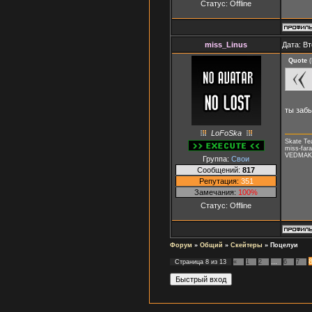
Статус:
Offline
miss_Linus
Дата: Вт
Quote
(
ты заб
LoFoSka
Skate T
miss-fara
VEDMAK, 
Группа:
Свои
Сообщений:
817
Репутация:
351
Замечания:
100%
Статус:
Offline
Форум
»
Общий
»
Скейтеры
»
Поцелуи
Страница
8
из
13
«
1
2
…
6
7