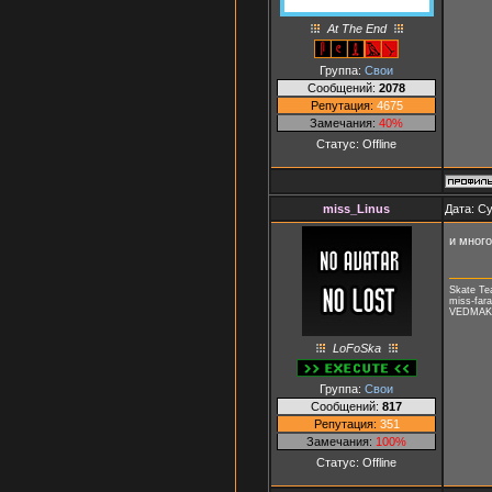
At The End
Группа:
Свои
Сообщений:
2078
Репутация:
4675
Замечания:
40%
Статус:
Offline
miss_Linus
Дата: Су
и много
Skate T
miss-fara
VEDMAK, 
LoFoSka
Группа:
Свои
Сообщений:
817
Репутация:
351
Замечания:
100%
Статус:
Offline