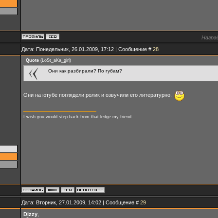
Награ
Дата: Понедельник, 26.01.2009, 17:12 | Сообщение #
28
Quote
(
LoSt_aKa_girl
)
Они как разбирали? По губам?
Они на ютубе поглядели ролик и озвучили его литературно.
I wish you would step back from that ledge my friend
Дата: Вторник, 27.01.2009, 14:02 | Сообщение #
29
Dizzy
,