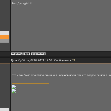
Тихо,Суд Идёт ! ! !
Дата: Суббота, 07.02.2009, 14:52 | Сообщение #
33
это и так было отчетливо слышно я надеюсь всем, так что вопрос решен я 