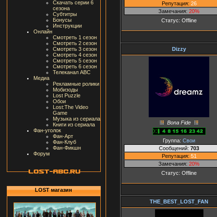
Скачать серии 6
Репутация:
26
сезона
Замечания:
20%
Субтитры
Бонусы
Статус:
Offline
Инструкции
Онлайн
Смотреть 1 сезон
Смотреть 2 сезон
Dizzy
Смотреть 3 сезон
Смотреть 4 сезон
Смотреть 5 сезон
Смотреть 6 сезон
Телеканал ABC
Медиа
Рекламные ролики
Мобизоды
Lost Puzzle
Обои
Lost:The Video
Game
Музыка из сериала
Bona Fide
Книги из сериала
Фан-уголок
Фан-Арт
Группа:
Свои
Фан-Клуб
Фан-Фикшн
Сообщений:
703
Форум
Репутация:
51
Замечания:
20%
Статус:
Offline
LOST магазин
THE_BEST_LOST_FAN