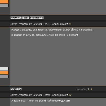
Дата: Суббота, 07.02.2009, 14:21 | Сообщение #
31
Найди мою дочь, она живет в Альбукерке, скажи ей,что я сожалею..
очищали от шумов, слушали...Именно это он и сказал!
+
Награды:
1
Дата: Суббота, 07.02.2009, 14:49 | Сообщение #
32
Я так и знал что он попросит найти свою дочь)))