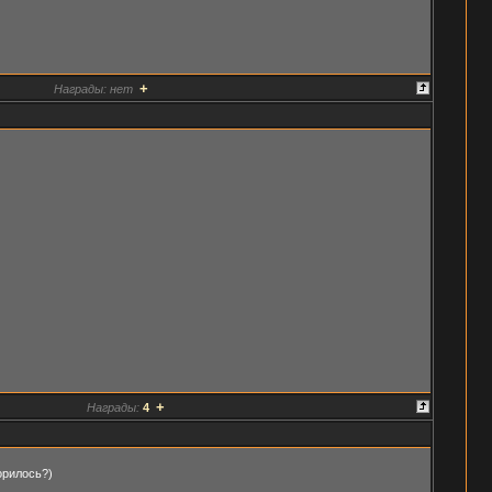
+
Награды:
нет
+
Награды:
4
орилось?)