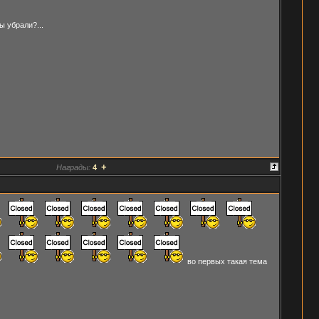
 убрали?...
+
Награды:
4
во первых такая тема