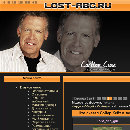
Меню сайта
Главное меню
Главная страница
О сериале
LOST на
2
Страница
2
из
4
«
1
3
4
»
мобильный
Модератор форума:
PoMarKa
Магазин одежды
Форум
»
Общий
»
Скейтеры
»
Что сказал 
Друзья сайта
Конкурсы
Что сказал Сойер Кейт в в
Гостевая книга
Мы ВКонтакте
LoSt_aKa_girl
Обратная связь
Размещение
рекламы на сайте