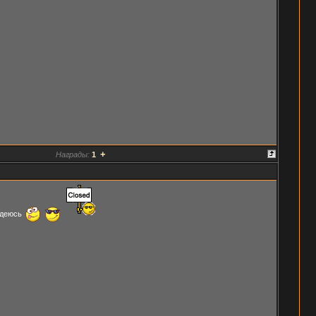
+
Награды:
1
надеюсь