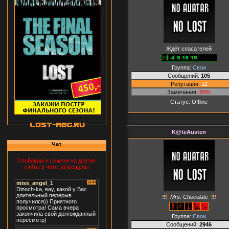
Ждёт спасателей
Группа:
Свои
Сообщений:
105
Репутация:
12
Замечания:
80%
Статус:
Offline
K@teAusten
Чат
Спойлеры и ссылки на другие
сайты в чате запрещены
Mrs. Chocolate
Группа:
Свои
Сообщений:
2946