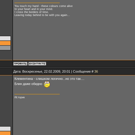
You touch my hand - these colours come alive
In your heart and in your mind.
I cross the borders of time,
Leaving today behind to be with you again...
Дата: Воскресенье, 22.02.2009, 20:01 | Сообщение #
36
Клементина - слишком логично...но это так....
Блин даже обидно
Историк