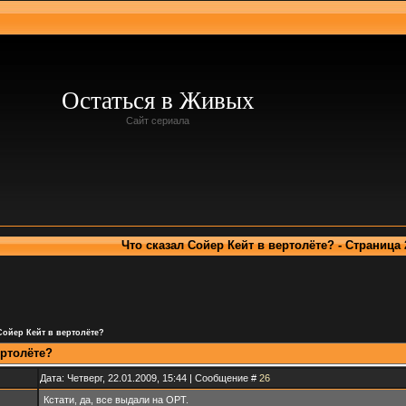
Остаться в Живых
Сайт сериала
Что сказал Сойер Кейт в вертолёте? - Страница 
Сойер Кейт в вертолёте?
ертолёте?
Дата: Четверг, 22.01.2009, 15:44 | Сообщение #
26
Кстати, да, все выдали на ОРТ.