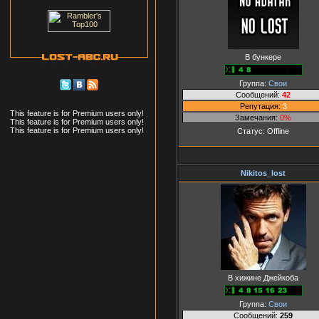
В бункере
Группа:
Свои
Сообщений:
42
Репутация:
3
This feature is for Premium users only!
Замечания:
0%
This feature is for Premium users only!
This feature is for Premium users only!
Статус:
Offline
Nikitos_lost
В хижине Джейкоба
Группа:
Свои
Сообщений:
259