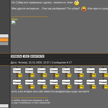
Но Сойер все правильно сделал.. меняется, блин
Мне другое интересно... Они как разбирали? По губам?
Или просто шумы
SKate
Дата: Четверг, 22.01.2009, 15:57 | Сообщение #
27
есть а во вторых все уже известно,модераторы куда смотрите
я люблю апельсины ромашки и чай
а еще я влюбилась в него невзначай