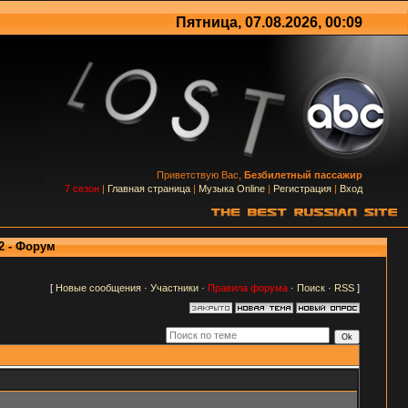
Пятница, 07.08.2026, 00:09
Приветствую Вас,
Безбилетный пассажир
7 сезон
|
Главная страница
|
Музыка Online
|
Регистрация
|
Вход
2 - Форум
[
Новые сообщения
·
Участники
·
Правила форума
·
Поиск
·
RSS
]