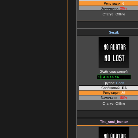
Репутация:
6
Замечания:
20%
Статус:
Offline
Serzik
Ждёт спасателей
Группа:
Свои
Сообщений:
116
Репутация:
36
Замечания:
80%
Статус:
Offline
The_soul_hunter