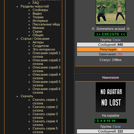
FAQ
Разделы новостей
Спойлеры
Видео
Теории
Интервью
Пасхальные яйца
Мнение
Somewhere around
Серии
Общие
Статьи / Описания
Группа:
Свои
Актеры
Сообщений:
845
Создатели
Репутация:
90
Это интересно
Описание серий 1
Замечания:
0%
сезона
Статус:
Offline
Описание серий 2
сезона
Описание серий 3
сезона
Описание серий 4
Haeresium
сезона
Описание серий 5
сезона
Описание серий 6
сезона
Скачать
Скачать серии 1
сезона
Скачать серии 2
сезона
Скачать серии 3
На корабле
сезона
Скачать серии 4
сезона
Группа:
Свои
Скачать серии 5
Сообщений:
222
сезона