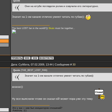
Quote
Они на ютубе поглядели ролик и озвучили его литературно.
Значит на 1-ом канале отлично умеют читать по губам))
The best LOST fan in the world!!))
Skate
must be together...
Дата: Суббота, 07.02.2009, 13:44 | Сообщение #
30
Quote
(
THE_BEST_LOST_FAN
)
Значит на 1-ом канале отлично умеют читать по губам))
ахахах))
Ну все выяснили чтоже он сказал ей! может пора уже эту тему
-Кто у вас с ним был инициатором отношений?
-Алкоголь. (с)