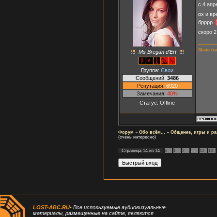
c 4 ап
ох и в
брррр
скоро 2
Skate te
Ms Bregan d'Ert
Группа:
Свои
Сообщений:
3486
Репутация:
6920
Замечания:
40%
Статус:
Offline
Форум
»
Обо всём...
»
Общение, игры и ра
(очень интересно)
Страница
14
из
14
«
1
2
…
12
13
LOST-ABC.RU
- Все используемые аудиовизуальные
материалы, размещенные на сайте, являются