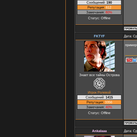
Сообщений:
190
Репутация:
612
Замечания:
80%
Статус:
Offline
FKTYF
Дата: Ср
пример
Знает все тайны Острова
Игрок Ролевой
Сообщений:
1415
Репутация:
3356
Замечания:
40%
Статус:
Offline
AnkaIaaa
Дата: Ср