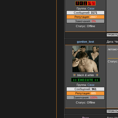
Группа:
Свои
Сообщений:
3171
Репутация:
2667
Замечания:
0%
Статус:
Offline
gordon_lost
Дата: Че
летоисч
Статус
black & white
Группа:
Свои
Сообщений:
961
Репутация:
885
Замечания:
100%
Статус:
Offline
Токс
Дата: Че