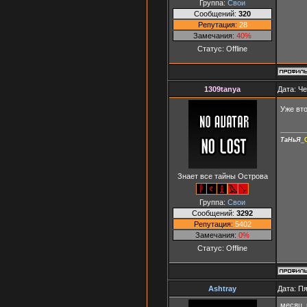
Группа:
Свои
Сообщений:
320
Репутация:
28
Замечания:
40%
Статус:
Offline
1309tanya
Дата: Че
Уже вт
ТаНьЯ
_
Знает все тайны Острова
Группа:
Свои
Сообщений:
3292
Репутация:
5402
Замечания:
0%
Статус:
Offline
Ashtray
Дата: Пя
месяц, 