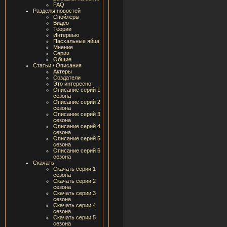
FAQ
Разделы новостей
Спойлеры
Видео
Теории
Интервью
Пасхальные яйца
Мнение
Серии
Общие
Статьи / Описания
Актеры
Создатели
Это интересно
Описание серий 1
сезона
Описание серий 2
сезона
Описание серий 3
сезона
Описание серий 4
сезона
Описание серий 5
сезона
Описание серий 6
сезона
Скачать
Скачать серии 1
сезона
Скачать серии 2
сезона
Скачать серии 3
сезона
Скачать серии 4
сезона
Скачать серии 5
сезона