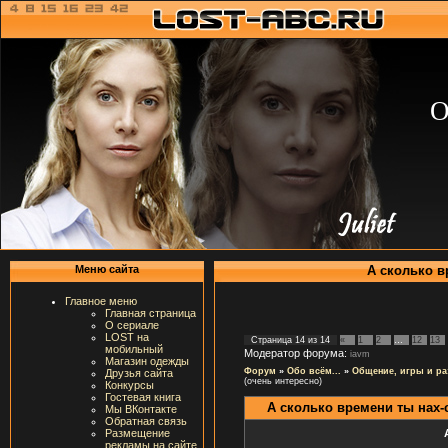
О
А сколько в
Меню сайта
Главное меню
Главная страница
О сериале
LOST на
Страница
14
из
14
«
1
2
…
12
13
мобильный
Модератор форума:
iavm
Магазин одежды
Форум
»
Обо всём...
»
Общение, игры и ра
Друзья сайта
(очень интересно)
Конкурсы
Гостевая книга
А сколько времени ты нах-
Мы ВКонтакте
Обратная связь
Размещение
рекламы на сайте