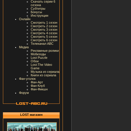
Скачать серии 6
сезона
Субтитры
Бонусы
Инструкции
Онлайн
Смотреть 1 сезон
Смотреть 2 сезон
Смотреть 3 сезон
Смотреть 4 сезон
Смотреть 5 сезон
Смотреть 6 сезон
Телеканал ABC
Медиа
Рекламные ролики
Мобизоды
Lost Puzzle
Обои
Lost:The Video
Game
Музыка из сериала
Книги из сериала
Фан-уголок
Фан-Арт
Фан-Клуб
Фан-Фикшн
Форум
LOST магазин