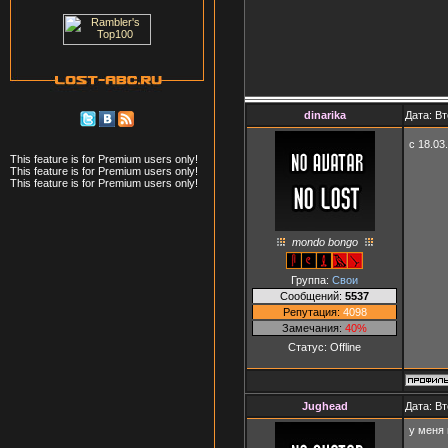
dinarika
Дата: Вт
с 18.03
This feature is for Premium users only!
This feature is for Premium users only!
This feature is for Premium users only!
mondo bongo
Группа:
Свои
Сообщений:
5537
Репутация:
4098
Замечания:
40%
Статус:
Offline
Jughead
Дата: Вт
у меня 