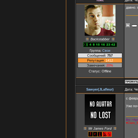
давно. 
Backstabber
Группа:
Свои
Сообщений:
757
Репутация:
1412
Замечания:
20%
Статус:
Offline
Sawyer(JLafleur)
Дата: Че
с февр
Уже по
Bro -=Арт
♥Claire_
Mr James Ford