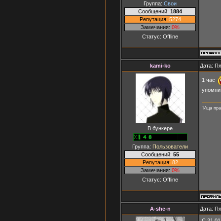
Группа:
Свои
Сообщений:
1884
Репутация:
5274
Замечания:
0%
Статус:
Offline
kami-ko
Дата: Пя
1 час
упомнит
"Ища пра
В бункере
Группа:
Пользователи
Сообщений:
55
Репутация:
82
Замечания:
0%
Статус:
Offline
A-she-n
Дата: Пя
С 21.01