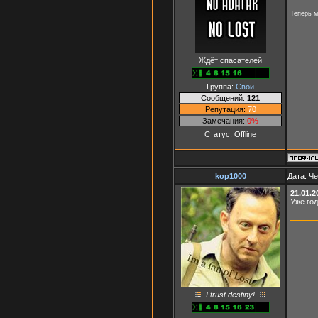
Теперь м
Ждёт спасателей
Группа:
Свои
Сообщений:
121
Репутация:
70
Замечания:
0%
Статус:
Offline
kop1000
Дата: Че
21.01.2
Уже год
I trust destiny!