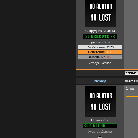
Сотрудник Dharma
Группа:
Свои
Сообщений:
1179
Репутация:
258
Замечания:
0%
Статус:
Offline
Richarд
Дата: Во
1 год
На корабле
Жертва Дымка