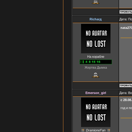
Richarд
Дата: П
nata27
На корабле
Жертва Дымка
Emerson_girl
Дата: Во
с 28.08
год и п
DramioneFan