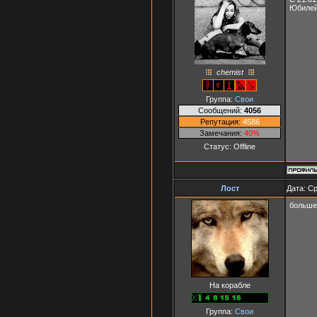
Юбилейч
chemist
Группа:
Свои
Сообщений:
4056
Репутация:
4586
Замечания:
40%
Статус:
Offline
Лост
Дата: Ср
больше 
На корабле
Группа:
Свои