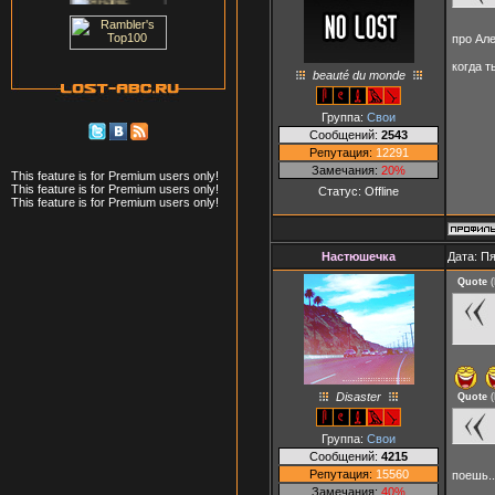
про Ал
когда т
beauté du monde
Группа:
Свои
Сообщений:
2543
Репутация:
12291
Замечания:
20%
This feature is for Premium users only!
This feature is for Premium users only!
Статус:
Offline
This feature is for Premium users only!
Настюшечка
Дата: Пя
Quote
(
Disaster
Quote
(
Группа:
Свои
Сообщений:
4215
Репутация:
15560
поешь.
Замечания:
40%