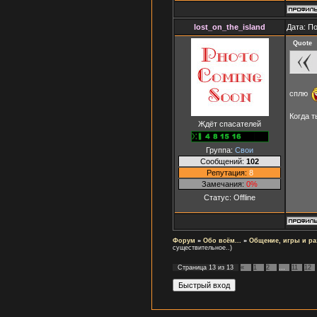
lost_on_the_island
Дата: П
Quote
сплю
Когда т
Ждёт спасателей
Группа:
Свои
Сообщений:
102
Репутация:
8
Замечания:
0%
Статус:
Offline
Форум
»
Обо всём...
»
Общение, игры и ра
существительное..)
Страница
13
из
13
«
1
2
…
11
12