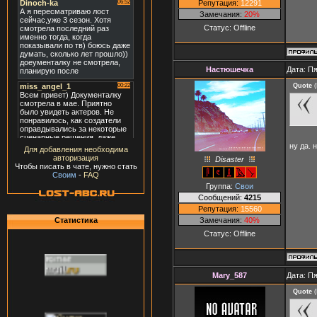
Репутация:
12291
Замечания:
20%
Статус:
Offline
Настюшечка
Дата: Пя
Quote
(
ну да.
Для добавления необходима
авторизация
Disaster
Чтобы писать в чате, нужно стать
Своим
-
FAQ
Группа:
Свои
Сообщений:
4215
Репутация:
15560
Замечания:
40%
Статистика
Статус:
Offline
Mary_587
Дата: Пя
Quote
(