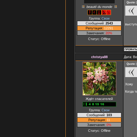
Quote
(
beauté du monde
Группа:
Свои
Сообщений:
2543
выступ
Репутация:
12291
Замечания:
20%
Статус:
Offline
christya88
Дата: Во
Quote
(
Хожу
Когда т
Ждёт спасателей
Группа:
Свои
Сообщений:
103
Репутация:
11
Замечания:
0%
Статус:
Offline