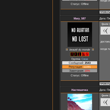
когда с
Статус:
Offline
Mary_587
Дата: Пя
Quote
(
достае
когда т
beauté du monde
Группа:
Свои
Сообщений:
2543
Репутация:
12291
Замечания:
20%
Статус:
Offline
Настюшечка
Дата: Пя
Quote
(