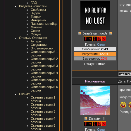
FAQ
стучиш
Разделы новостей
Спойлеры
когда т
Видео
Теории
Интервью
Пасхальные яйца
Мнение
Серии
beauté du monde
Общие
Статьи / Описания
Актеры
Группа:
Свои
Создатели
Это интересно
Сообщений:
2543
Описание серий 1
Репутация:
12291
сезона
Замечания:
20%
Описание серий 2
сезона
Статус:
Offline
Описание серий 3
сезона
Описание серий 4
сезона
Описание серий 5
Настюшечка
Дата: Пя
сезона
Описание серий 6
кричи
сезона
Скачать
когда т
Скачать серии 1
сезона
Скачать серии 2
сезона
Скачать серии 3
Рииит, 
сезона
Disaster
Скачать серии 4
сезона
Скачать серии 5
сезона
Группа:
Свои