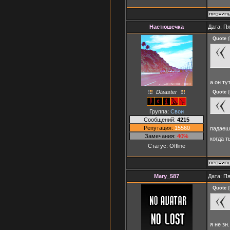
Настюшечка
Дата: Пя
Quote
(
а он т
Disaster
Quote
(
Группа:
Свои
Сообщений:
4215
Репутация:
15560
падаеш
Замечания:
40%
когда 
Статус:
Offline
Mary_587
Дата: Пя
Quote
(
я не зн