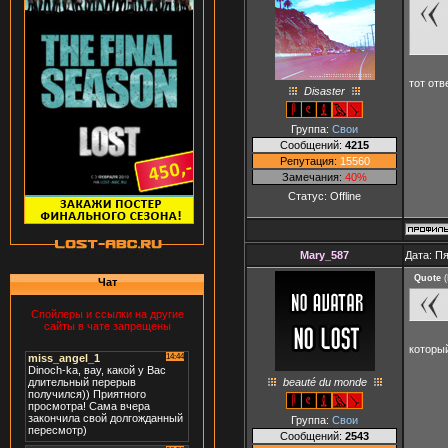
тот от
Disaster
Группа:
Свои
Сообщений:
4215
Репутация:
15560
Замечания:
40%
Статус:
Offline
Mary_587
Дата: Пя
Quote
(
Чат
Спойлеры и ссылки на другие
сайты в чате запрещены
которы
beauté du monde
Группа:
Свои
Сообщений:
2543