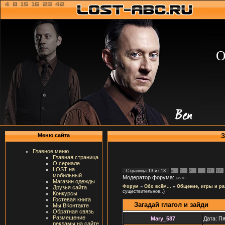
О
З
Меню сайта
Главное меню
Главная страница
О сериале
LOST на
Страница
13
из
13
«
1
2
…
11
12
мобильный
Модератор форума:
iavm
Магазин одежды
Форум
»
Обо всём...
»
Общение, игры и ра
Друзья сайта
существительное..)
Конкурсы
Гостевая книга
Загадай глагол и зайди
Мы ВКонтакте
Обратная связь
Размещение
Mary_587
Дата: Пя
рекламы на сайте