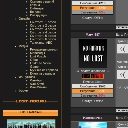
Скачать серии 6
Сообщений:
4215
сезона
Репутация:
15560
Субтитры
Бонусы
Замечания:
40%
Инструкции
Статус:
Offline
Онлайн
Смотреть 1 сезон
Смотреть 2 сезон
Смотреть 3 сезон
Смотреть 4 сезон
Mary_587
Дата: Пя
Смотреть 5 сезон
Смотреть 6 сезон
Quote
(
Телеканал ABC
Медиа
Рекламные ролики
Мобизоды
Lost Puzzle
Обои
кричиш
Lost:The Video
Game
Quote
(
Музыка из сериала
beauté du monde
Книги из сериала
Фан-уголок
Фан-Арт
Группа:
Свои
Фан-Клуб
Сообщений:
2543
ща.. и
Фан-Фикшн
Форум
Репутация:
12291
Замечания:
20%
Статус:
Offline
LOST магазин
Настюшечка
Дата: Пя
Quote
(