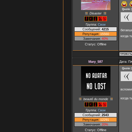
Quote
(
Disaster
Группа:
Свои
Сообщений:
4215
бегае
Репутация:
15560
когда т
Замечания:
40%
Статус:
Offline
Mary_587
Дата: Пя
Quote
(
вспоми
когда т
beauté du monde
Группа:
Свои
Сообщений:
2543
Репутация:
12291
Замечания:
20%
Статус:
Offline