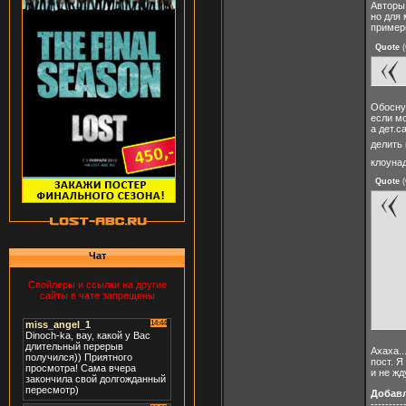
Авторы
но для 
примеры
Quote
(
Обосну
если мо
а дет.с
делить 
клоуна
Quote
(
Чат
Спойлеры и ссылки на другие
сайты в чате запрещены
Ахаха.
пост. Я
и не жд
Добав
---------