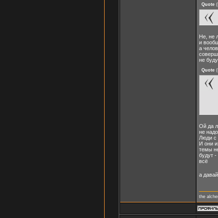
Quote
(
Не, не
и вообщ
а челов
соверше
не буду
Quote
(
Ой да 
не надо
Люди с 
И они и
темы не
будут -
всё
а дава
the alch