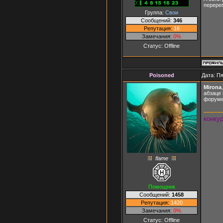
перерег
Группа:
Свои
Сообщений:
346
Репутация:
16
Замечания:
0%
Статус:
Offline
Poisoned
Дата: Пя
Mirona
абзаце 
форуме.
конку
flame
Помощник
Сообщений:
1458
Репутация:
1420
Замечания:
0%
Статус:
Offline