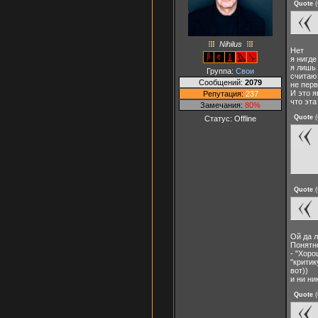
Quote
(
Nihilus
Нет
я нигде
я лишь 
Группа:
Свои
считаю
Сообщений:
2079
не перв
И это 
Репутация:
237
что эта
Замечания:
80%
Quote
(
Статус:
Offline
Quote
(
Ой да 
Понятно
- "Хор
"критик
вот))
и ни ни
Quote
(