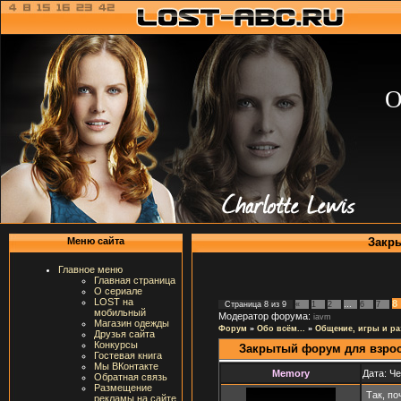
О
Закры
Меню сайта
Главное меню
Главная страница
О сериале
LOST на
8
Страница
8
из
9
«
1
2
…
6
7
мобильный
Модератор форума:
iavm
Магазин одежды
Форум
»
Обо всём...
»
Общение, игры и ра
Друзья сайта
Конкурсы
Закрытый форум для взро
Гостевая книга
Мы ВКонтакте
Memory
Дата: Че
Обратная связь
Размещение
Так, по
рекламы на сайте