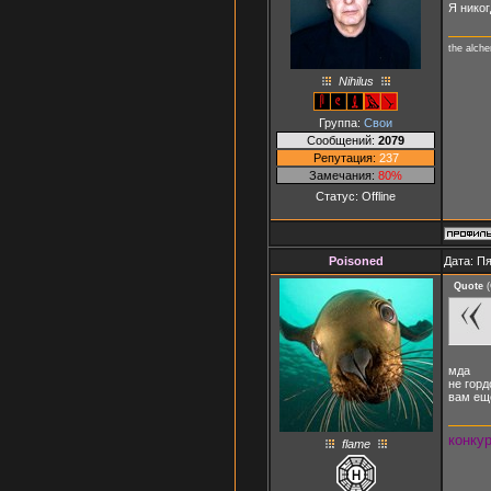
Я никог
the alch
Nihilus
Группа:
Свои
Сообщений:
2079
Репутация:
237
Замечания:
80%
Статус:
Offline
Poisoned
Дата: Пя
Quote
(
мда
не гор
вам ещ
конку
flame