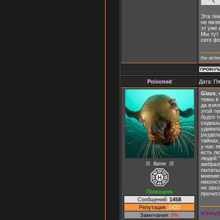
Эта тем
не явл
эт уже 
Мы тут 
сего фо
the alch
Poisoned
Дата: Пя
Glass
,
темы в 
да взял
этой те
будто т
сидишь 
удивила
раздела
тайнах,
у нас я
есть лю
людей "
flame
амбразу
пытатьс
мнение 
неконст
не захо
Помощник
прочит
Сообщений:
1458
Репутация:
1420
конку
Замечания:
0%