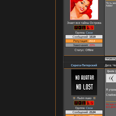
"Есть мн
Addio!
Знает все тайны Острова
Группа:
Свои
Сообщений:
1519
Репутация:
2614
Замечания:
20%
Статус:
Offline
Серега-Питерский
Дата: Че
Quote
(
Я утро
Слабов
Пьёт пиво
Не жди о
все дело
Группа:
Свои
Сообщений:
2124