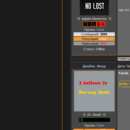
так что
марая данность
Группа:
Свои
Сообщений:
3899
Репутация:
4561
Замечания:
20%
Статус:
Offline
Джеймс_Форд
Дата: Че
Fantik
,
Джеймс 
Я люблю
Dr. Death
Группа:
Свои