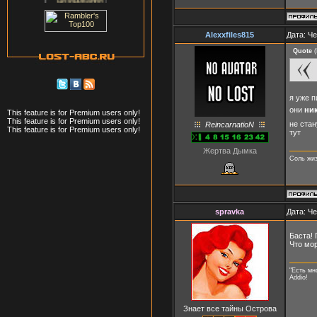
Alexxfiles815
Дата: Че
Quote
(
я уже п
они
ни
This feature is for Premium users only!
This feature is for Premium users only!
не стан
ReincarnatioN
This feature is for Premium users only!
тут
Жертва Дымка
Соль жиз
spravka
Дата: Че
Баста!
Что мо
"Есть мн
Addio!
Знает все тайны Острова