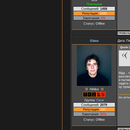
Помощник
Сообщений:
1458
Репутация:
1420
Замечания:
0%
Статус:
Offline
Glass
Дата: Пя
Quote
(
Мда... 
разгово
и пыта
задеть
ну прям
Nihilus
the alch
Группа:
Свои
Сообщений:
2079
Репутация:
237
Замечания:
80%
Статус:
Offline