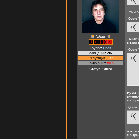
Это и е
Quote
(
Nihilus
Ты меня
я тебе 
Группа:
Свои
Quote
(
Сообщений:
2079
Репутация:
237
Замечания:
80%
Статус:
Offline
Ну да п
именно 
по опре
Quote
(
А я че
я выра