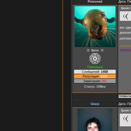
Poisoned
Дата: Пя
Quote
(
вот зде
доказа
разгово
конку
flame
Помощник
Сообщений:
1458
Репутация:
1420
Замечания:
0%
Статус:
Offline
Glass
Дата: Пя
Quote
(