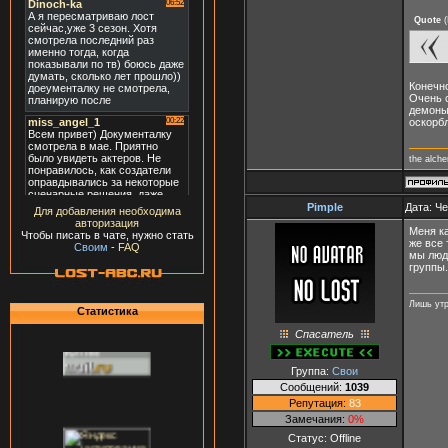
Quote
(
Конечн
Очень с
демоны
оскорб
the alch
Pimple
Дата: Че
Для добавления необходима
авторизация
Меня ка
Чтобы писать в чате, нужно стать
же все 
Своим
-
FAQ
мы люди
группы
Лишь утр
Статистика
Спасатель
Группа:
Свои
Сообщений:
1039
Репутация:
83
Замечания:
0%
Статус:
Offline