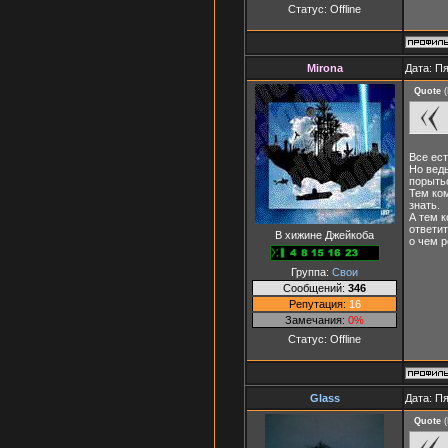
Статус:
Offline
Mirona
Дата: Пя
Quote
(
Все ест
Но ведь
порытьс
Тем ком
знать.
А тем к
ответит
В хижине Джейкоба
о чем 
Группа:
Свои
Сообщений:
346
Репутация:
16
Замечания:
0%
Статус:
Offline
Glass
Дата: Пя
Quote
(