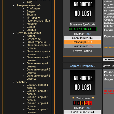
сейчас 
FAQ
но уже 
Разделы новостей
админис
Спойлеры
не пото
Видео
А разд
Теории
понима
Интервью
Создав
Пасхальные яйца
целую.
Мнение
В хижине Джейкоба
и писат
Серии
Общие
Но эти
Статьи / Описания
Группа:
Свои
Актеры
Единст
Сообщений:
262
Создатели
Репутация:
114
Это интересно
Описание серий 1
Замечания:
0%
/читай меж
сезона
Статус:
Offline
Описание серий 2
сезона
Описание серий 3
сезона
Описание серий 4
Серега-Питерский
Дата: Че
сезона
Описание серий 5
Poison
сезона
Соглашу
Описание серий 6
сезона
Людям 
Скачать
Скачать серии 1
сезона
Скачать серии 2
Не жди о
все дело
сезона
Скачать серии 3
Пьёт пиво
сезона
Скачать серии 4
сезона
Группа:
Свои
Скачать серии 5
Сообщений:
2124
сезона