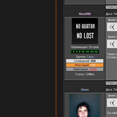
Яна1990
Дата: Пя
Quote
(
Quote
(
Перемещает Остров
Такое о
Группа:
Свои
Соглас
Сообщений:
658
Репутация:
234
Замечания:
100%
Статус:
Offline
Glass
Дата: Пя
Quote
(
Ты гово