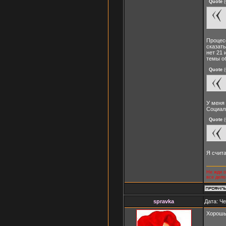
Quote
(
Процесс
сказать
нет 21 
темы о
Quote
(
У меня 
Социал
Quote
(
Я счит
Не жди о
все дело
spravka
Дата: Че
Хорошь