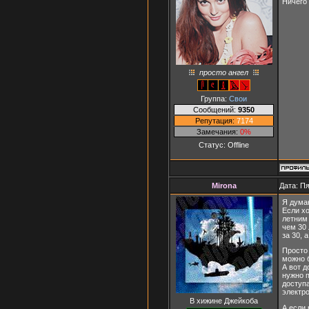
Ничего 
просто ангел
Группа:
Свои
Сообщений:
9350
Репутация:
7174
Замечания:
0%
Статус:
Offline
Mirona
Дата: Пя
Я думаю
Если х
летним
чем 30 
за 30, 
Просто 
можно б
А вот д
нужно п
доступа
электро
В хижине Джейкоба
А если 