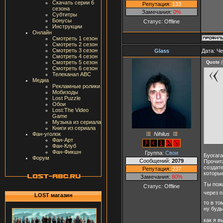
Скачать серии 6
Репутация:
133
сезона
Замечания:
0%
Субтитры
Бонусы
Статус:
Offline
Инструкции
Онлайн
Смотреть 1 сезон
Смотреть 2 сезон
Смотреть 3 сезон
Glass
Дата: Че
Смотреть 4 сезон
Смотреть 5 сезон
Quote
(
Смотреть 6 сезон
Телеканал ABC
Медиа
Рекламные ролики
Мобизоды
Lost Puzzle
Обои
Lost:The Video
Game
Музыка из сериала
Книги из сериала
Nihilus
Фан-уголок
Фан-Арт
Фан-Клуб
Фан-Фикшн
Группа:
Свои
Буогага
Форум
Сообщений:
2079
Прочита
создат
Репутация:
237
которы
Замечания:
80%
Ты пожа
Статус:
Offline
через п
LOST магазин
то в то
ну будь
как я 