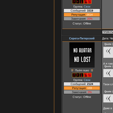
Группа:
Свои
Сообщений:
1519
Репутация:
2614
Замечания:
20%
Статус:
Offline
Серега-Питерский
Дата: Че
Quote
(
А я гов
Quote
(
Пьёт пиво
Группа:
Свои
Сообщений:
2124
Твои сл
Репутация:
133
Quote
(
Замечания:
0%
Статус:
Offline
Даже в