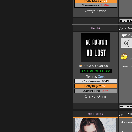
Репутация:
371
Замечания:
100%
Статус:
Offline
Fantik
Дата: Че
Quote
(
не
Звезда Первого
ладно.
Группа:
Свои
Сообщений:
1043
Репутация:
975
Замечания:
20%
Статус:
Offline
Мистерия
Дата: Че
Я в шок