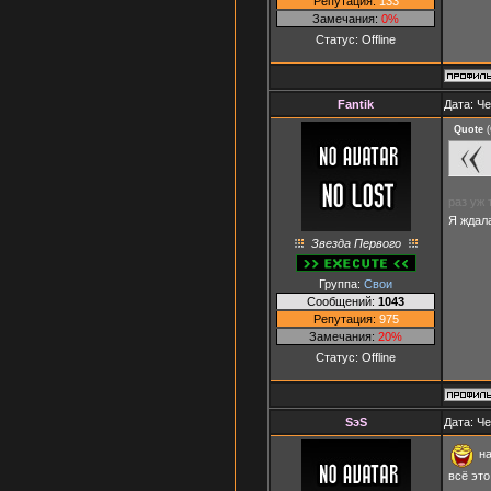
Репутация:
133
Замечания:
0%
Статус:
Offline
Fantik
Дата: Че
Quote
(
раз уж 
Я ждал
Звезда Первого
Группа:
Свои
Сообщений:
1043
Репутация:
975
Замечания:
20%
Статус:
Offline
SэS
Дата: Че
на
всё это