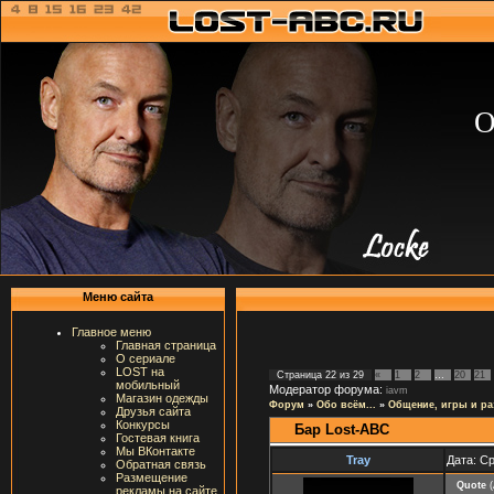
О
Меню сайта
Главное меню
Главная страница
О сериале
LOST на
Страница
22
из
29
«
1
2
…
20
21
мобильный
Модератор форума:
iavm
Магазин одежды
Форум
»
Обо всём...
»
Общение, игры и ра
Друзья сайта
Конкурсы
Бар Lost-ABC
Гостевая книга
Мы ВКонтакте
Tray
Дата: Ср
Обратная связь
Размещение
Quote
(
рекламы на сайте