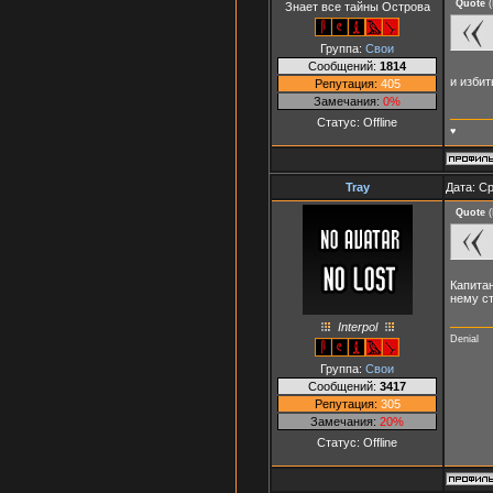
Quote
(
Знает все тайны Острова
Группа:
Свои
Сообщений:
1814
и изби
Репутация:
405
Замечания:
0%
Статус:
Offline
♥
Tray
Дата: Ср
Quote
(
Капита
нему ст
Interpol
Denial
Группа:
Свои
Сообщений:
3417
Репутация:
305
Замечания:
20%
Статус:
Offline