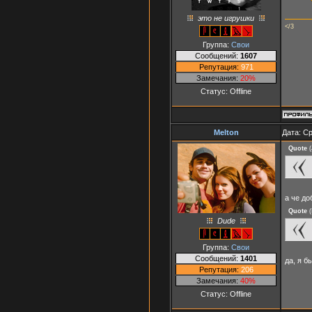
это не игрушки
</3
Группа:
Свои
Сообщений:
1607
Репутация:
971
Замечания:
20%
Статус:
Offline
Melton
Дата: Ср
Quote
(
а че д
Quote
(
Dude
Группа:
Свои
Сообщений:
1401
да, я б
Репутация:
206
Замечания:
40%
Статус:
Offline