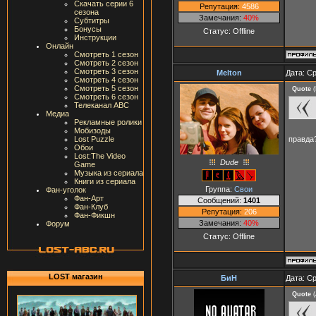
Скачать серии 6
Репутация:
4586
сезона
Замечания:
40%
Субтитры
Бонусы
Статус:
Offline
Инструкции
Онлайн
Смотреть 1 сезон
Смотреть 2 сезон
Смотреть 3 сезон
Melton
Дата: Ср
Смотреть 4 сезон
Смотреть 5 сезон
Quote
(
Смотреть 6 сезон
Телеканал ABC
Медиа
Рекламные ролики
Мобизоды
правда
Lost Puzzle
Обои
Lost:The Video
Dude
Game
Музыка из сериала
Книги из сериала
Группа:
Свои
Фан-уголок
Фан-Арт
Сообщений:
1401
Фан-Клуб
Репутация:
206
Фан-Фикшн
Замечания:
40%
Форум
Статус:
Offline
LOST магазин
БиН
Дата: Ср
Quote
(