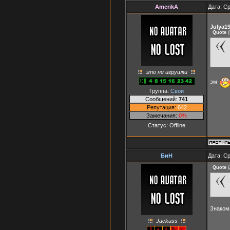
AmerikA
Дата: Ср
Julya1
Quote
(
это не игрушки
эм
Группа:
Свои
Сообщений:
741
Репутация:
642
Замечания:
0%
Статус:
Offline
БиН
Дата: Ср
Quote
(
Знаком
Jackass