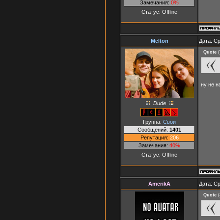
Замечания:
0%
Статус:
Offline
Melton
Дата: Ср
Quote
(
ну не н
Dude
Группа:
Свои
Сообщений:
1401
Репутация:
206
Замечания:
40%
Статус:
Offline
AmerikA
Дата: Ср
Quote
(