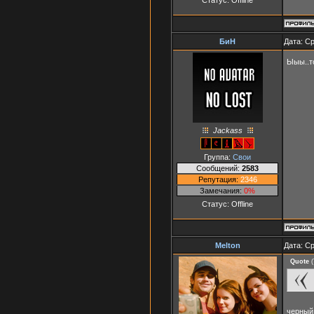
БиН
Дата: Ср
Ыыы..т
Jackass
Группа:
Свои
Сообщений:
2583
Репутация:
2346
Замечания:
0%
Статус:
Offline
Melton
Дата: Ср
Quote
(
черный