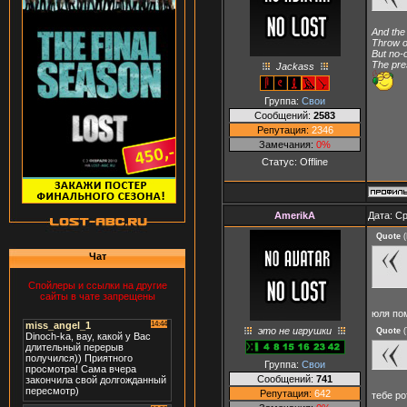
And the r
Throw o
But no-
The pres
Jackass
Группа:
Свои
Сообщений:
2583
Репутация:
2346
Замечания:
0%
Статус:
Offline
AmerikA
Дата: Ср
Quote
(
Чат
Спойлеры и ссылки на другие
сайты в чате запрещены
юля пом
это не игрушки
Quote
(
Группа:
Свои
Сообщений:
741
Репутация:
642
тебе ро