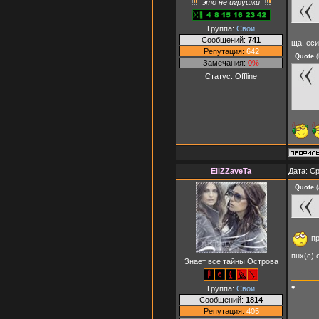
это не игрушки
Группа:
Свои
Сообщений:
741
ща, еси
Репутация:
642
Quote
(
Замечания:
0%
Статус:
Offline
EliZZaveTa
Дата: Ср
Quote
(
пр
пнх(с) 
Знает все тайны Острова
Группа:
Свои
♥
Сообщений:
1814
Репутация:
405