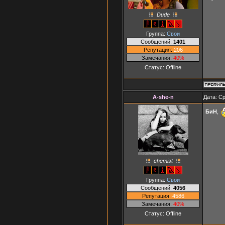
Dude
Группа:
Свои
Сообщений:
1401
Репутация:
206
Замечания:
40%
Статус:
Offline
A-she-n
Дата: Ср
БиН
,
chemist
Группа:
Свои
Сообщений:
4056
Репутация:
4586
Замечания:
40%
Статус:
Offline