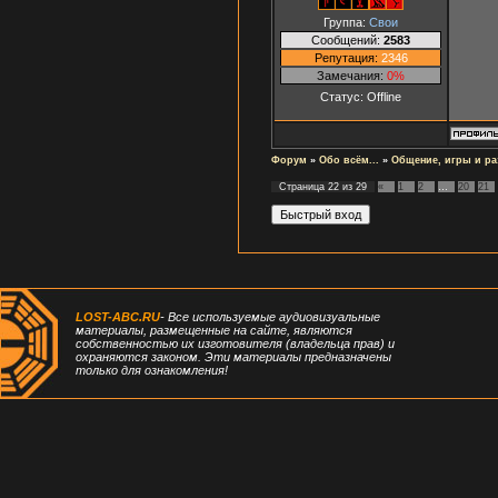
Группа:
Свои
Сообщений:
2583
Репутация:
2346
Замечания:
0%
Статус:
Offline
Форум
»
Обо всём...
»
Общение, игры и ра
Страница
22
из
29
«
1
2
…
20
21
LOST-ABC.RU
- Все используемые аудиовизуальные
материалы, размещенные на сайте, являются
собственностью их изготовителя (владельца прав) и
охраняются законом. Эти материалы предназначены
только для ознакомления!