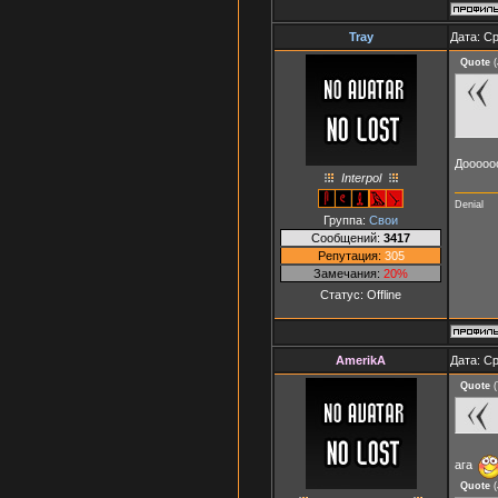
Tray
Дата: Ср
Quote
(
Доооооо
Interpol
Denial
Группа:
Свои
Сообщений:
3417
Репутация:
305
Замечания:
20%
Статус:
Offline
AmerikA
Дата: Ср
Quote
(
ага
Quote
(