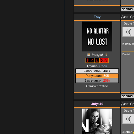
Tray
Дата: Ср
Quote
(
и аналь
Interpol
Denial
Группа:
Свои
Сообщений:
3417
Репутация:
305
Замечания:
20%
Статус:
Offline
Julya19
Дата: Ср
Quote
(
А?чо?