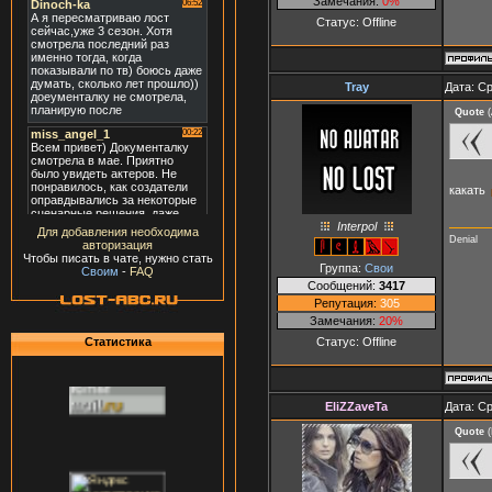
Замечания:
0%
Статус:
Offline
Tray
Дата: Ср
Quote
(
какать
Interpol
Для добавления необходима
Denial
авторизация
Чтобы писать в чате, нужно стать
Группа:
Свои
Своим
-
FAQ
Сообщений:
3417
Репутация:
305
Замечания:
20%
Статус:
Offline
Статистика
EliZZaveTa
Дата: Ср
Quote
(