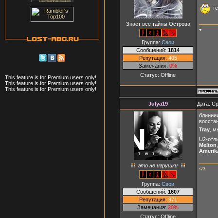
те
Знает все тайны Острова
♥
Группа:
Свои
Сообщений:
1814
Репутация:
405
Замечания:
0%
Статус:
Offline
This feature is for Premium users only!
This feature is for Premium users only!
This feature is for Premium users only!
Julya19
Дата: Ср
блиииии
восстан
Tray
, м
U2-отл
Melton
Amerik
это не игрушки
</3
Группа:
Свои
Сообщений:
1607
Репутация:
971
Замечания:
20%
Статус:
Offline