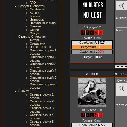
FAQ
Разделы новостей
Спойлеры
Видео
Теории
ой как
Интервью
Пасхальные яйца
Мнение
Interpol
Серии
Denial
Общие
Статьи / Описания
Группа:
Свои
Актеры
Сообщений:
3417
Создатели
Это интересно
Репутация:
305
Описание серий 1
Замечания:
20%
сезона
Статус:
Offline
Описание серий 2
сезона
Описание серий 3
сезона
Описание серий 4
A-she-n
Дата: Ср
сезона
Описание серий 5
Quote
(
сезона
Описание серий 6
сезона
Скачать
Скачать серии 1
сезона
Скачать серии 2
А я ещ
сезона
Скачать серии 3
chemist
сезона
Скачать серии 4
сезона
Группа:
Свои
Скачать серии 5
Сообщений:
4056
сезона