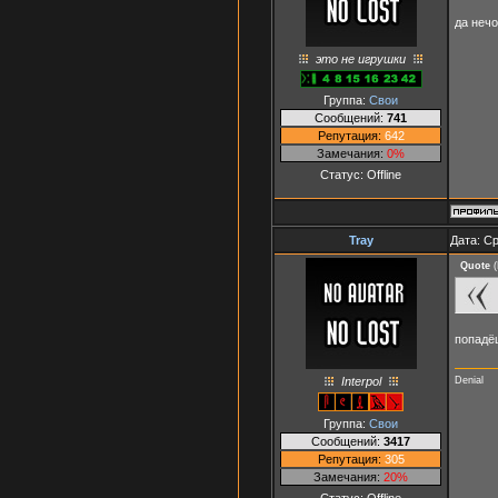
да неч
это не игрушки
Группа:
Свои
Сообщений:
741
Репутация:
642
Замечания:
0%
Статус:
Offline
Tray
Дата: Ср
Quote
(
попадё
Interpol
Denial
Группа:
Свои
Сообщений:
3417
Репутация:
305
Замечания:
20%
Статус:
Offline