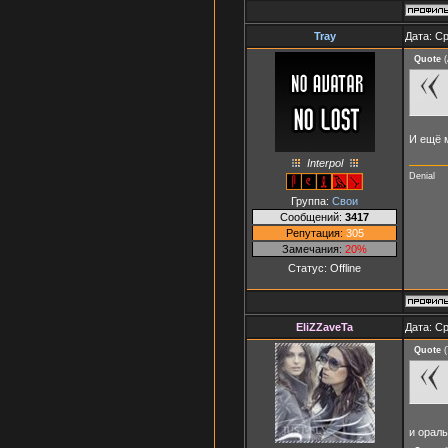
Tray
Дата: Ср
Quote
(
И ещё м
Interpol
Denial
Группа:
Свои
Сообщений:
3417
Репутация:
305
Замечания:
20%
Статус:
Offline
EliZZaveTa
Дата: Ср
Quote
(
и орал