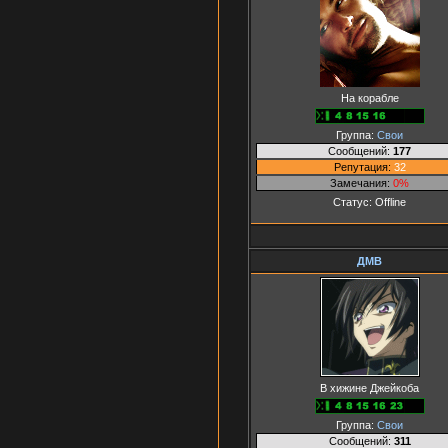
На корабле
Группа:
Свои
Сообщений:
177
Репутация:
32
Замечания:
0%
Статус:
Offline
ДМВ
В хижине Джейкоба
Группа:
Свои
Сообщений:
311