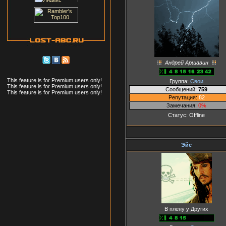
Андрей Аршавин
This feature is for Premium users only!
Группа:
Свои
This feature is for Premium users only!
Сообщений:
759
This feature is for Premium users only!
Репутация:
82
Замечания:
0%
Статус:
Offline
Эйс
В плену у Других