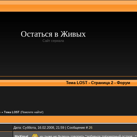
Остаться в Живых
Сайт сериала
Тема LOST - Страница 2 - Форум
о
»
Тема LOST
(Помогите найти!)
Дата: Суббота, 16.02.2008, 21:59 | Сообщение #
26
MaXimaL
,
ну тыже не будешь говорить "добавьте трёхмерный остров..."