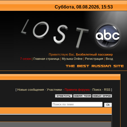
Суббота, 08.08.2026, 15:53
Приветствую Вас,
Безбилетный пассажир
7 сезон
|
Главная страница
|
Музыка Online
|
Регистрация
|
Вход
[
Новые сообщения
·
Участники
·
Правила форума
·
Поиск
·
RSS
]