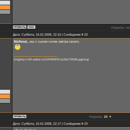
Награды:
не
Дата: Суббота, 16.02.2008, 22:10 | Сообщение #
28
MaXimaL
, мы с сыном хотим завтра начать
[img]http://s49.radikal.ru/i124/0909/97/a1d3a770f29b.jpg[/img]
+
Награды:
10
Дата: Суббота, 16.02.2008, 22:17 | Сообщение #
29