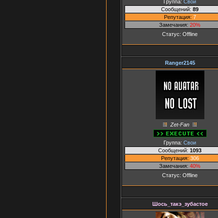
Группа:
Свои
Сообщений:
89
Репутация:
7
Замечания:
20%
Статус:
Offline
Ranger2145
Zet-Fan
Группа:
Свои
Сообщений:
1093
Репутация:
306
Замечания:
40%
Статус:
Offline
Шось_такэ_зубастое