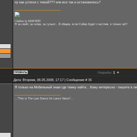
ну как успехи с темой??? или все так и остановилось?
I belive in SAWYER!
Я за скейт, за склер, за сульет... В общем, если Сойер будет счастлив, я только за!!!
+
Награды:
1
Дата: Вторник, 06.05.2008, 17:17 | Сообщение #
36
Я только на Мобильный знаю где темку найти... Кому интересно - пишите в лич
..."This is The Last Dance for Lance Vance"...