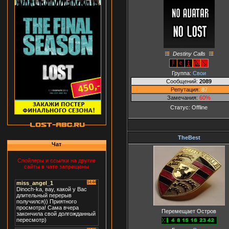
Destiny Calls
Группа:
Свои
Сообщений:
2089
Репутация:
87
Замечания:
60%
Статус:
Offline
TheBest
Чат
Спойлеры и ссылки на другие
сайты в чате запрещены
Перемещает Остров