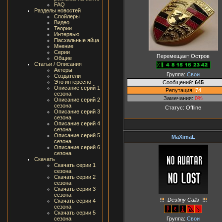
FAQ
Разделы новостей
Спойлеры
Видео
Теории
Интервью
Пасхальные яйца
Мнение
Серии
Перемещает Остров
Общие
Статьи / Описания
Актеры
Группа:
Свои
Создатели
Это интересно
Сообщений:
645
Описание серий 1
Репутация:
74
сезона
Замечания:
0%
Описание серий 2
сезона
Статус:
Offline
Описание серий 3
сезона
Описание серий 4
сезона
Описание серий 5
MaXimaL
сезона
Описание серий 6
сезона
Скачать
Скачать серии 1
сезона
Скачать серии 2
сезона
Скачать серии 3
сезона
Destiny Calls
Скачать серии 4
сезона
Скачать серии 5
Группа:
Свои
сезона