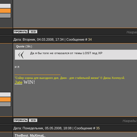
Награ
Дата: Вторник, 04.03.2008, 17:34 | Сообщение #
34
Quote
(
Эйс
)
Да я бы тоге не отказался от темы LOST под XP
и я
"Сойер хорош для выходного дня, Джек - для стабильной жизни" © Джош Холлоуэй.
WIN!
Jate
Награды
Дата: Понедельник, 05.05.2008, 18:08 | Сообщение #
35
TheBest
,
MaXimaL
,