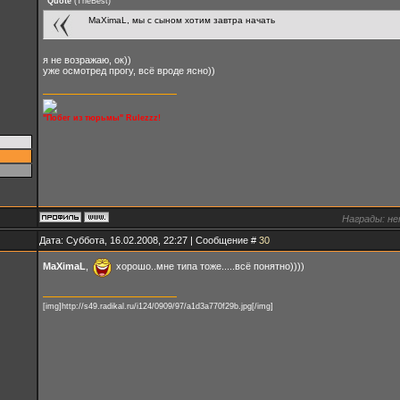
Quote
(
TheBest
)
MaXimaL, мы с сыном хотим завтра начать
я не возражаю, ок))
уже осмотред прогу, всё вроде ясно))
"Побег из тюрьмы" Rulezzz!
Награды:
не
Дата: Суббота, 16.02.2008, 22:27 | Сообщение #
30
MaXimaL
,
хорошо..мне типа тоже.....всё понятно))))
[img]http://s49.radikal.ru/i124/0909/97/a1d3a770f29b.jpg[/img]