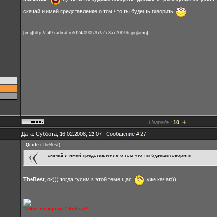
скачай и имей представление о том что ты будешь говорить
[img]http://s49.radikal.ru/i124/0909/97/a1d3a770f29b.jpg[/img]
+
Награды:
10
Дата: Суббота, 16.02.2008, 22:07 | Сообщение #
27
Quote
(
TheBest
)
скачай и имей представление о том что ты будешь говорить
TheBest
, ок))) тогда тусим в этой теме щас
уже качаю))
"Побег из тюрьмы" Rulezzz!