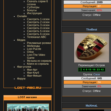
Скачать серии 6
Сообщений:
2089
сезона
Репутация:
87
Субтитры
Замечания:
60%
Бонусы
Инструкции
Статус:
Offline
Онлайн
Смотреть 1 сезон
Смотреть 2 сезон
Смотреть 3 сезон
Смотреть 4 сезон
TheBest
Смотреть 5 сезон
Смотреть 6 сезон
Телеканал ABC
Медиа
Рекламные ролики
Мобизоды
Lost Puzzle
Обои
Lost:The Video
Game
Музыка из сериала
Книги из сериала
Перемещает Остров
Фан-уголок
Фан-Арт
Фан-Клуб
Группа:
Свои
Фан-Фикшн
Сообщений:
645
Форум
Репутация:
74
Замечания:
0%
Статус:
Offline
LOST магазин
MaXimaL