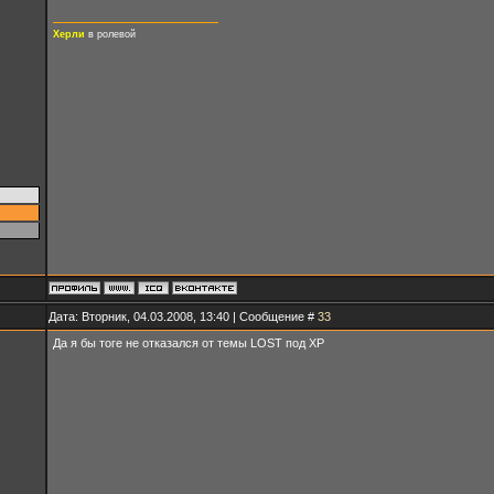
Херли
в ролевой
Дата: Вторник, 04.03.2008, 13:40 | Сообщение #
33
Да я бы тоге не отказался от темы LOST под XP