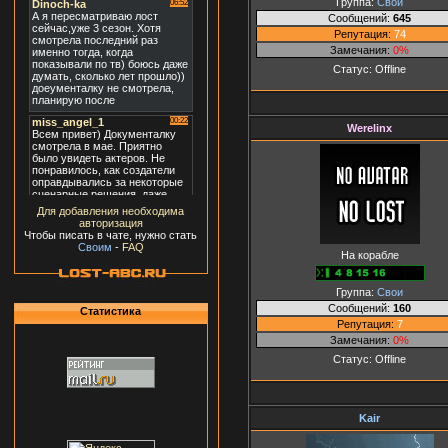
Группа:
Свои
Сообщений:
645
Репутация:
74
Замечания:
0%
Статус:
Offline
Werelinx
Для добавления необходима
авторизация
Чтобы писать в чате, нужно стать
Своим
-
FAQ
На корабле
Группа:
Свои
Сообщений:
160
Статистика
Репутация:
7
Замечания:
0%
Статус:
Offline
Kair