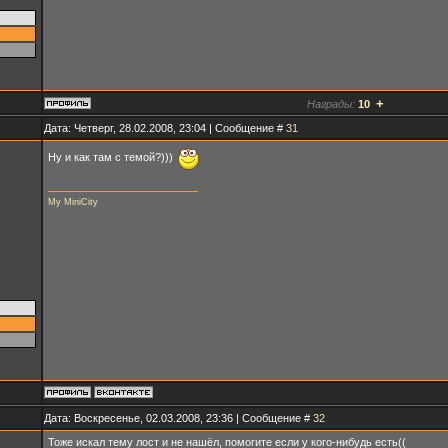
+
Награды:
10
Дата: Четверг, 28.02.2008, 23:04 | Сообщение #
31
Ну и как там с темой?)))
My MiniCity
Дата: Воскресенье, 02.03.2008, 23:36 | Сообщение #
32
Тоже искал тему лост и не нашёл, помогите если у кого-нибудь есть((