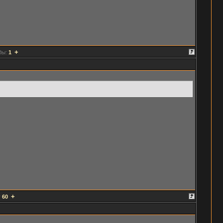
+
ды:
1
+
:
60