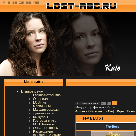
Меню сайта
Главное меню
Главная страница
О сериале
LOST на
2
Страница
2
из
2
«
1
мобильный
Модератор форума:
Olsiva
Магазин одежды
Форум
»
Обо всём...
»
Софт, Игры, Желез
Друзья сайта
Конкурсы
Тема LOST
Гостевая книга
Мы ВКонтакте
TheBest
Обратная связь
Размещение
рекламы на сайте