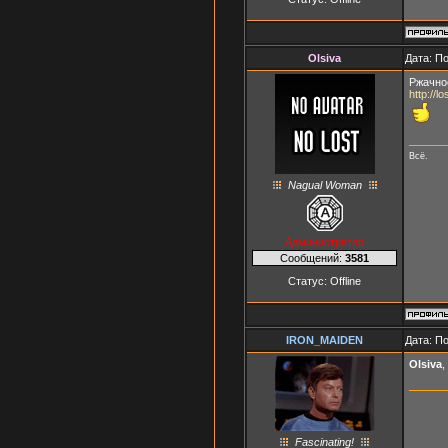
Olsiva
Дата: П
Ржачно
http://l
Всё.
Nagual Woman
Администратор
Сообщений:
3581
Статус:
Offline
IRON_MAIDEN
Дата: П
Olsiva
,
Fascinating!