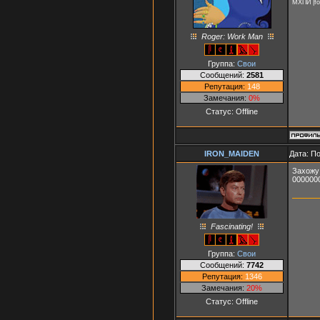
МХПИ |fo
Roger: Work Man
Группа:
Свои
Сообщений:
2581
Репутация:
148
Замечания:
0%
Статус:
Offline
IRON_MAIDEN
Дата: П
Захожу 
000000
Fascinating!
Группа:
Свои
Сообщений:
7742
Репутация:
1346
Замечания:
20%
Статус:
Offline