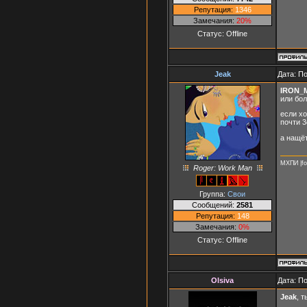
Репутация:
1346
Замечания:
20%
Статус:
Offline
Jeak
Дата: П
IRON_
или бо
если хо
почти 3
а нащёт
МХПИ |fo
Roger: Work Man
Группа:
Свои
Сообщений:
2581
Репутация:
148
Замечания:
0%
Статус:
Offline
Olsiva
Дата: П
Jeak
, 