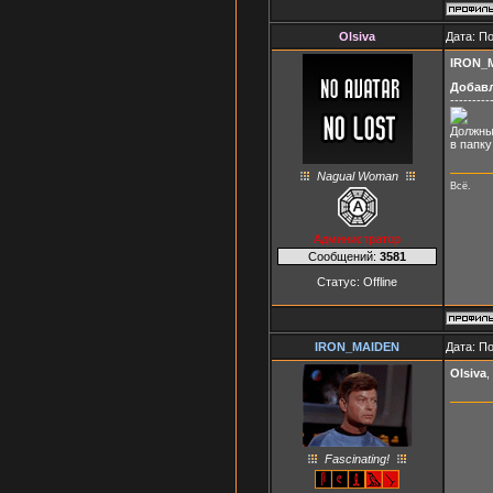
Olsiva
Дата: П
IRON_
Добав
---------
Должны
в папку
Nagual Woman
Всё.
Администратор
Сообщений:
3581
Статус:
Offline
IRON_MAIDEN
Дата: П
Olsiva
,
Fascinating!