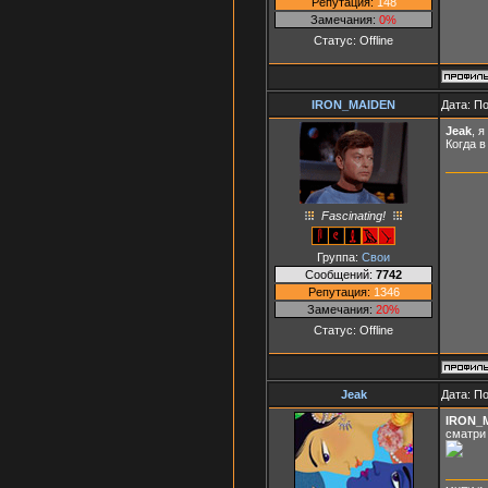
Репутация:
148
Замечания:
0%
Статус:
Offline
IRON_MAIDEN
Дата: П
Jeak
, 
Когда в
Fascinating!
Группа:
Свои
Сообщений:
7742
Репутация:
1346
Замечания:
20%
Статус:
Offline
Jeak
Дата: П
IRON_
сматри н