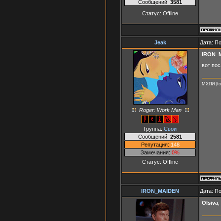
Сообщений:
3581
Статус:
Offline
Jeak
Дата: П
IRON_
вот пос
МХПИ |fo
Roger: Work Man
Группа:
Свои
Сообщений:
2581
Репутация:
148
Замечания:
0%
Статус:
Offline
IRON_MAIDEN
Дата: П
Olsiva
,