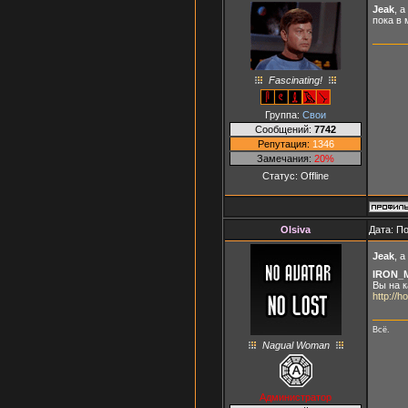
Jeak
, 
пока в 
Fascinating!
Группа:
Свои
Сообщений:
7742
Репутация:
1346
Замечания:
20%
Статус:
Offline
Olsiva
Дата: П
Jeak
, 
IRON_
Вы на к
http://h
Всё.
Nagual Woman
Администратор