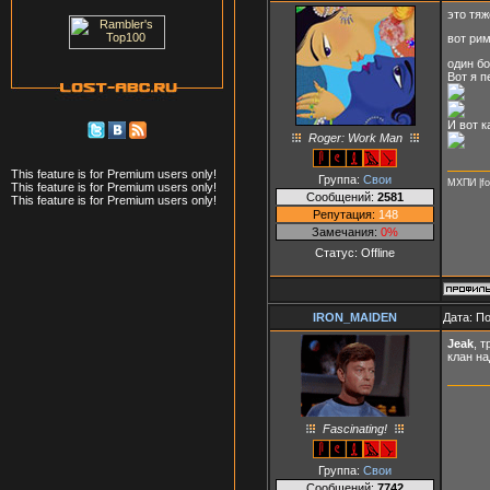
это тяж
вот рим
один бо
Вот я п
И вот к
Roger: Work Man
This feature is for Premium users only!
Группа:
Свои
МХПИ |fo
This feature is for Premium users only!
Сообщений:
2581
This feature is for Premium users only!
Репутация:
148
Замечания:
0%
Статус:
Offline
IRON_MAIDEN
Дата: П
Jeak
, 
клан на
Fascinating!
Группа:
Свои
Сообщений:
7742