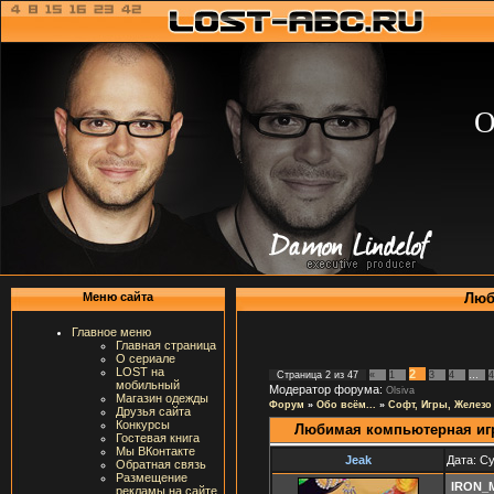
О
Люб
Меню сайта
Главное меню
Главная страница
О сериале
LOST на
2
Страница
2
из
47
«
1
3
4
…
4
мобильный
Модератор форума:
Olsiva
Магазин одежды
Форум
»
Обо всём...
»
Софт, Игры, Железо
Друзья сайта
Конкурсы
Любимая компьютерная иг
Гостевая книга
Мы ВКонтакте
Jeak
Дата: Су
Обратная связь
Размещение
IRON_
рекламы на сайте