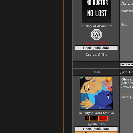
Лапуль
полете
Всё.
Nagual Woman
Администратор
Сообщений:
3581
Статус:
Offline
Jeak
Дата: П
Olsiva
,
для соз
лучше 
МХПИ |fo
Roger: Work Man
Группа:
Свои
Сообщений:
2581