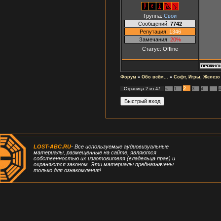
Группа:
Свои
Сообщений:
7742
Репутация:
1346
Замечания:
20%
Статус:
Offline
Форум
»
Обо всём...
»
Софт, Игры, Железо
2
Страница
2
из
47
«
1
3
4
…
4
LOST-ABC.RU
- Все используемые аудиовизуальные
материалы, размещенные на сайте, являются
собственностью их изготовителя (владельца прав) и
охраняются законом. Эти материалы предназначены
только для ознакомления!