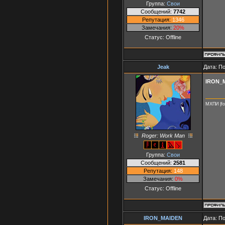
Группа:
Свои
Сообщений:
7742
Репутация:
1346
Замечания:
20%
Статус:
Offline
Jeak
Дата: П
IRON_
МХПИ |fo
Roger: Work Man
Группа:
Свои
Сообщений:
2581
Репутация:
148
Замечания:
0%
Статус:
Offline
IRON_MAIDEN
Дата: П