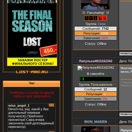
Fascinating!
Группа:
Свои
Сообщений:
7742
Репутация:
1346
Замечания:
20%
Статус:
Offline
Лапулька4815162342
Дата: П
Многим 
жизнь.
В самолёте
У меня н
Чат
Группа:
Пользователи
Перед ус
Сообщений:
12
Спойлеры и ссылки на другие
Репутация:
0
сайты в чате запрещены
Замечания:
0%
Статус:
Offline
IRON_MAIDEN
Дата: П
Лапуль