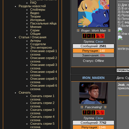
---------
FAQ
1) Для 
Разделы новостей
2) В от
Спойлеры
3) Если
Видео
4) Пото
Теории
5) Пото
Интервью
6) С ве
Пасхальные яйца
7) Если
Мнение
Серии
Roger: Work Man
8) Или 
Общие
Статьи / Описания
Актеры
Группа:
Свои
Создатели
Сообщений:
2581
Это интересно
МХПИ |fo
Репутация:
148
Описание серий 1
сезона
Замечания:
0%
Описание серий 2
Статус:
Offline
сезона
Описание серий 3
сезона
Описание серий 4
сезона
IRON_MAIDEN
Дата: Су
Описание серий 5
сезона
Jeak
, 
Описание серий 6
приколь
сезона
Скачать
Скачать серии 1
сезона
Скачать серии 2
сезона
Fascinating!
Скачать серии 3
сезона
Скачать серии 4
Группа:
Свои
сезона
Сообщений:
7742
Скачать серии 5
сезона
Репутация:
1346