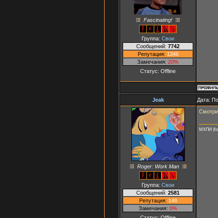
Fascinating!
Группа:
Свои
Сообщений:
7742
Репутация:
1346
Замечания:
20%
Статус:
Offline
Jeak
Дата: П
Смотри
МХПИ |fo
Roger: Work Man
Группа:
Свои
Сообщений:
2581
Репутация:
148
Замечания:
0%
Статус:
Offline