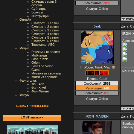
Скачать серии 6
Замечания:
20%
сезона
Статус:
Offline
Субтитры
Бонусы
Инструкции
Онлайн
Смотреть 1 сезон
Jeak
Дата: Су
Смотреть 2 сезон
Смотреть 3 сезон
IRON_
Смотреть 4 сезон
---------
Смотреть 5 сезон
А вот 
Смотреть 6 сезон
Телеканал ABC
Медиа
Рекламные ролики
Мобизоды
Lost Puzzle
Обои
Lost:The Video
Roger: Work Man
Game
МХПИ |fo
Музыка из сериала
Книги из сериала
Группа:
Свои
Фан-уголок
Сообщений:
2581
Фан-Арт
Фан-Клуб
Репутация:
148
Фан-Фикшн
Замечания:
0%
Форум
Статус:
Offline
IRON_MAIDEN
Дата: П
LOST магазин
Вообще
своему