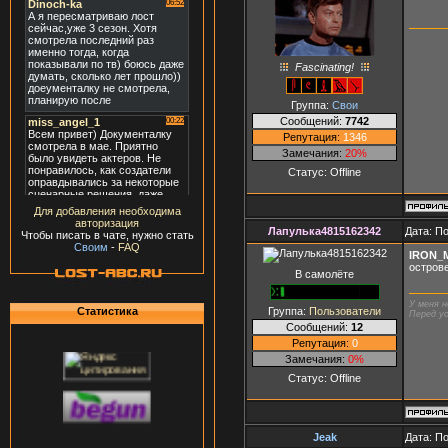
Fascinating!
Группа:
Свои
Сообщений:
7742
Репутация:
1346
Замечания:
20%
Статус:
Offline
Для добавления необходима
авторизация
Лапулька4815162342
Дата: П
Чтобы писать в чате, нужно стать
Своим
-
FAQ
IRON_
острове
В самолёте
У меня н
Группа:
Пользователи
Статистика
Перед ус
Сообщений:
12
Репутация:
0
Замечания:
0%
Статус:
Offline
Jeak
Дата: П