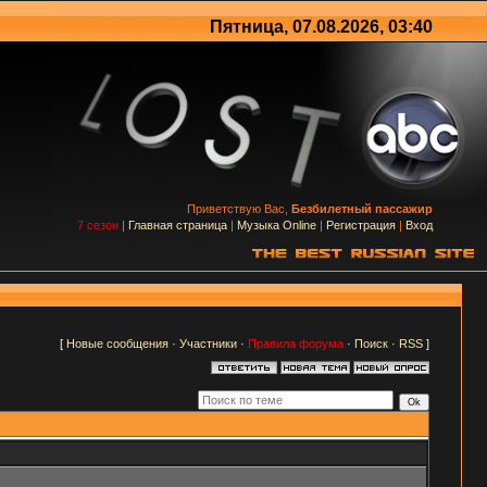
Пятница, 07.08.2026, 03:40
Приветствую Вас,
Безбилетный пассажир
7 сезон
|
Главная страница
|
Музыка Online
|
Регистрация
|
Вход
[
Новые сообщения
·
Участники
·
Правила форума
·
Поиск
·
RSS
]