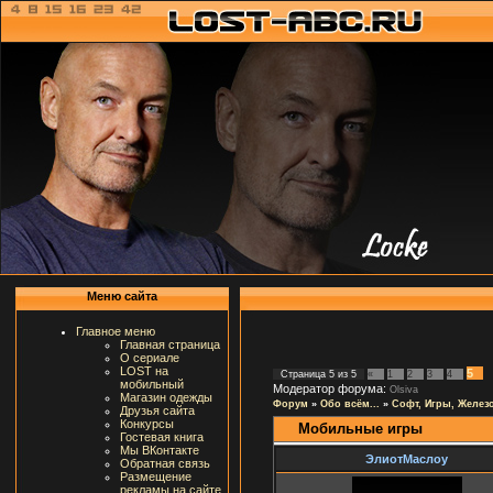
Меню сайта
Главное меню
Главная страница
О сериале
LOST на
5
Страница
5
из
5
«
1
2
3
4
мобильный
Модератор форума:
Olsiva
Магазин одежды
Форум
»
Обо всём...
»
Софт, Игры, Желез
Друзья сайта
Конкурсы
Мобильные игры
Гостевая книга
Мы ВКонтакте
ЭлиотМаслоу
Обратная связь
Размещение
рекламы на сайте