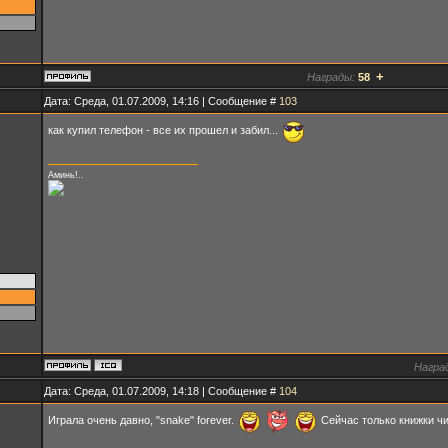
+
Награды:
58
Дата: Среда, 01.07.2009, 14:16 | Сообщение #
103
как купил телефон - все их прошел и забил...
Аминь!..
Награ
Дата: Среда, 01.07.2009, 14:18 | Сообщение #
104
Играла очень давно, "snake" forever.
Сейчас только книжки ч