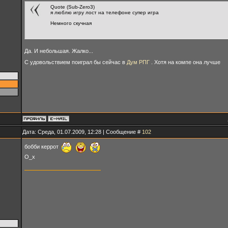
Quote (Sub-Zero3)
я люблю игру лост на телефоне супер игра
Немного скучная
Да. И небольшая. Жалко...
С удовольствием поиграл бы сейчас в
Дум РПГ
. Хотя на компе она лучше
Дата: Среда, 01.07.2009, 12:28 | Сообщение #
102
бобби керрот
О_х