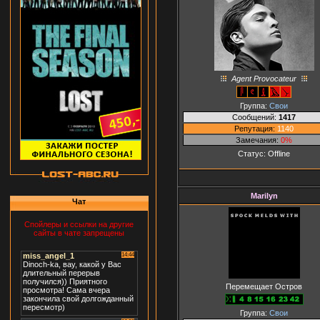
Agent Provocateur
Группа:
Свои
Сообщений:
1417
Репутация:
1140
Замечания:
0%
Статус:
Offline
Marilyn
Чат
Спойлеры и ссылки на другие
сайты в чате запрещены
Перемещает Остров
Группа:
Свои