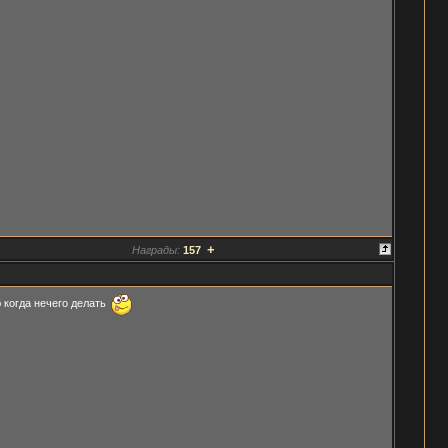
+
Награды:
157
 когда нечего делать