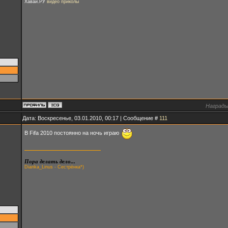
Хавай.РУ
видео приколы
Награды
Дата: Воскресенье, 03.01.2010, 00:17 | Сообщение #
111
В Fifa 2010 постоянно на ночь играю
Пора делать дело...
Dianka_Linus - Сестрёнка*)