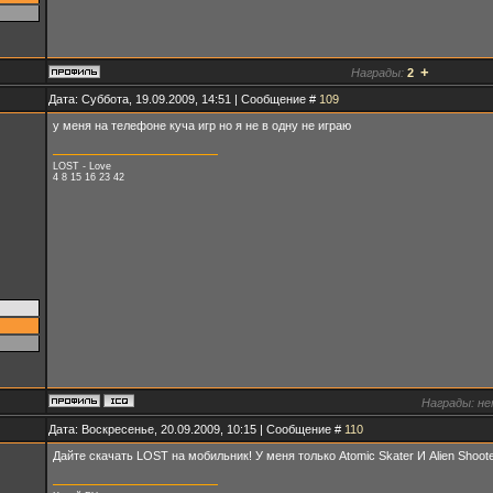
+
Награды:
2
Дата: Суббота, 19.09.2009, 14:51 | Сообщение #
109
у меня на телефоне куча игр но я не в одну не играю
LOST - Love
4 8 15 16 23 42
Награды:
не
Дата: Воскресенье, 20.09.2009, 10:15 | Сообщение #
110
Дайте скачать LOST на мобильник! У меня только Atomic Skater И Alien Shooter