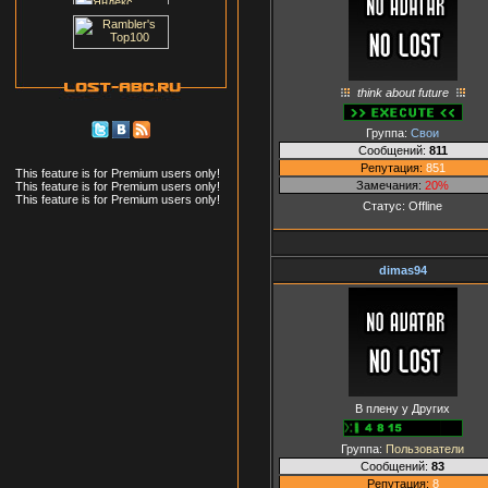
think about future
Группа:
Свои
Сообщений:
811
Репутация:
851
This feature is for Premium users only!
Замечания:
20%
This feature is for Premium users only!
This feature is for Premium users only!
Статус:
Offline
dimas94
В плену у Других
Группа:
Пользователи
Сообщений:
83
Репутация:
8