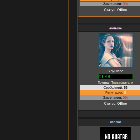
Замечания:
0%
Статус:
Offline
-юлька-
В бункере
Группа:
Пользователи
Сообщений:
56
Репутация:
0
Замечания:
0%
Статус:
Offline
ototoo