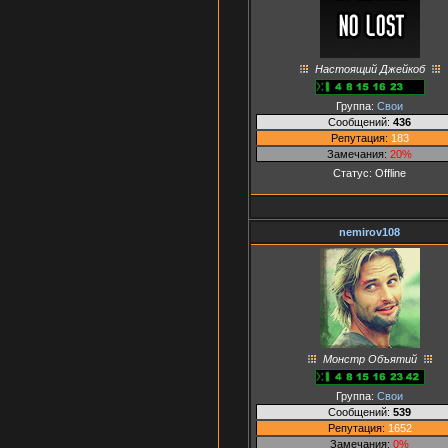
Настоящий Джейкоб
Группа:
Свои
Сообщений:
436
Репутация:
183
Замечания:
20%
Статус:
Offline
nemirov108
Монстр Объятий
Группа:
Свои
Сообщений:
539
Репутация:
1652
Замечания:
0%