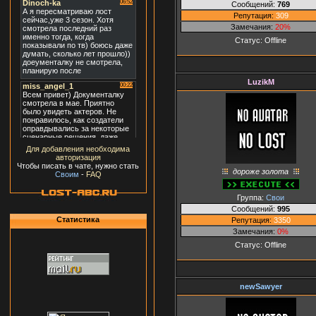
Сообщений:
769
Репутация:
309
Замечания:
20%
Статус:
Offline
LuzikM
Для добавления необходима
авторизация
Чтобы писать в чате, нужно стать
дороже золота
Своим
-
FAQ
Группа:
Свои
Сообщений:
995
Статистика
Репутация:
3350
Замечания:
0%
Статус:
Offline
newSawyer