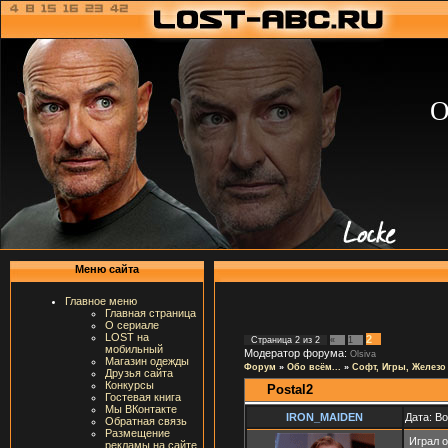
О
Меню сайта
Главное меню
Главная страница
О сериале
LOST на
2
Страница
2
из
2
«
1
мобильный
Модератор форума:
Olsiva
Магазин одежды
Форум
»
Обо всём...
»
Софт, Игры, Железо
Друзья сайта
Конкурсы
Postal2
Гостевая книга
Мы ВКонтакте
IRON_MAIDEN
Дата: В
Обратная связь
Размещение
Играл о
рекламы на сайте