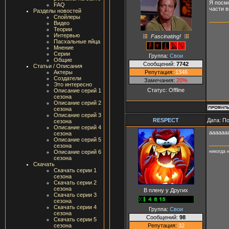
Я посмо
FAQ
части в
Разделы новостей
Спойлеры
Видео
Теории
Интервью
Fascinating!
Пасхальные яйца
Мнение
Серии
Группа:
Свои
Общие
Сообщений:
7742
Статьи / Описания
Репутация:
1346
Актеры
Создатели
Замечания:
20%
Это интересно
Статус:
Offline
Описание серий 1
сезона
Описание серий 2
сезона
Описание серий 3
RESPECT
Дата: П
сезона
Описание серий 4
аааааа
сезона
Описание серий 5
сезона
никогда 
Описание серий 6
сезона
Скачать
Скачать серии 1
сезона
Скачать серии 2
сезона
В плену у Других
Скачать серии 3
сезона
Скачать серии 4
Группа:
Свои
сезона
Сообщений:
98
Скачать серии 5
Репутация:
32
сезона