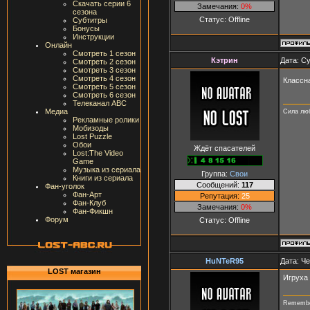
Скачать серии 6
Замечания:
0%
сезона
Статус:
Offline
Субтитры
Бонусы
Инструкции
Онлайн
Смотреть 1 сезон
Кэтpин
Дата: Су
Смотреть 2 сезон
Смотреть 3 сезон
Смотреть 4 сезон
Классн
Смотреть 5 сезон
Смотреть 6 сезон
Телеканал ABC
Медиа
Сила люб
Рекламные ролики
Мобизоды
Lost Puzzle
Обои
Ждёт спасателей
Lost:The Video
Game
Музыка из сериала
Группа:
Свои
Книги из сериала
Сообщений:
117
Фан-уголок
Фан-Арт
Репутация:
25
Фан-Клуб
Замечания:
0%
Фан-Фикшн
Форум
Статус:
Offline
HuNTeR95
Дата: Че
LOST магазин
Игруха 
Rememb