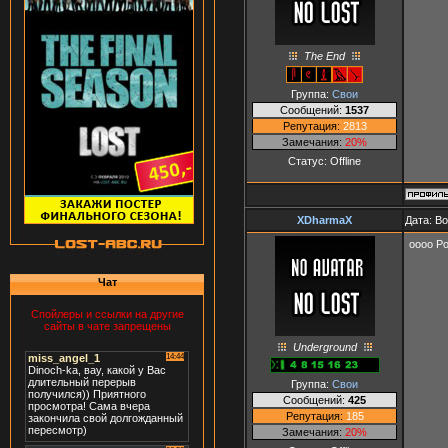
The End
Группа:
Свои
Сообщений:
1537
Репутация:
2813
Замечания:
20%
Статус:
Offline
XDharmaX
Дата: В
оооо Po
Чат
Спойлеры и ссылки на другие
сайты в чате запрещены
Underground
Группа:
Свои
Сообщений:
425
Репутация:
185
Замечания:
20%