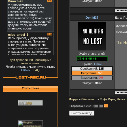
Статус:
Offline
DeniM37
Дата: П
Жееест
проход
The H
Ждёт спасателей
Для добавления необходима
авторизация
Группа:
Свои
Чтобы писать в чате, нужно стать
Сообщений:
125
Своим
-
FAQ
Репутация:
923
Замечания:
0%
Статус:
Offline
Статистика
Форум
»
Обо всём...
»
Софт, Игры, Железо
2
Страница
2
из
2
«
1