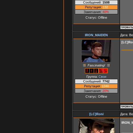
Сообщений:
1508
Репутация:
132
Замечания:
40%
Статус:
Offline
IRON_MAIDEN
Дата: В
[LC]Ro
Fascinating!
Группа:
Свои
Сообщений:
7742
Репутация:
1346
Замечания:
20%
Статус:
Offline
[LC]Roni
Дата: В
IRON_