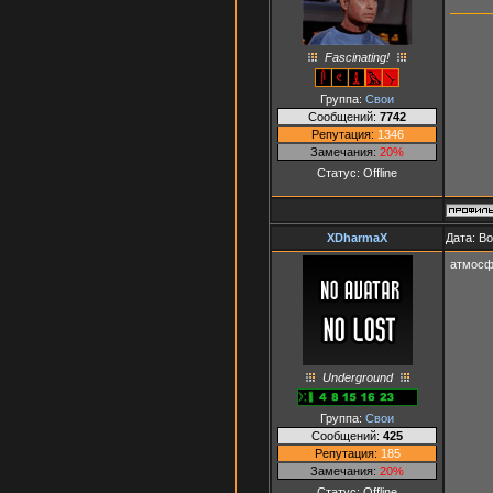
Fascinating!
Группа:
Свои
Сообщений:
7742
Репутация:
1346
Замечания:
20%
Статус:
Offline
XDharmaX
Дата: В
атмосф
Underground
Группа:
Свои
Сообщений:
425
Репутация:
185
Замечания:
20%
Статус:
Offline