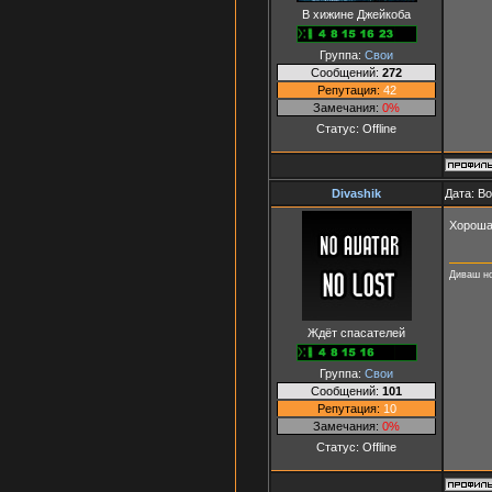
В хижине Джейкоба
Группа:
Свои
Сообщений:
272
Репутация:
42
Замечания:
0%
Статус:
Offline
Divashik
Дата: В
Хороша
Диваш н
Ждёт спасателей
Группа:
Свои
Сообщений:
101
Репутация:
10
Замечания:
0%
Статус:
Offline