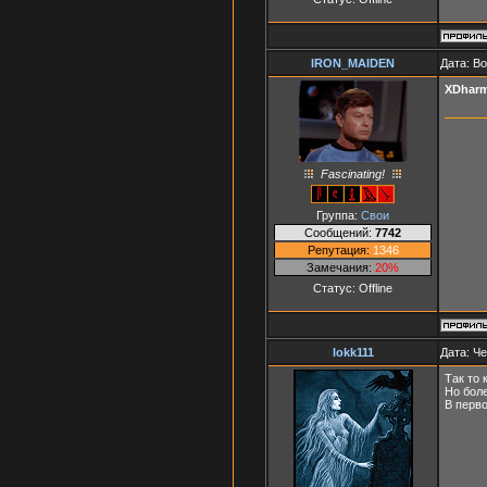
IRON_MAIDEN
Дата: В
XDhar
Fascinating!
Группа:
Свои
Сообщений:
7742
Репутация:
1346
Замечания:
20%
Статус:
Offline
lokk111
Дата: Че
Так то 
Но боле
В перв