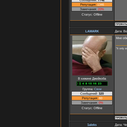
Репутация:
1346
Замечания:
20%
Статус:
Offline
LAMARK
Дата: В
Мне обе
"It only 
В хижине Джейкоба
Группа:
Свои
Сообщений:
320
Репутация:
60
Замечания:
0%
Статус:
Offline
1aleks
Дата: Че