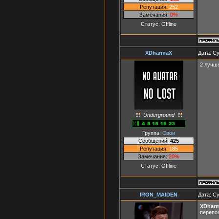
Репутация:
252
Замечания:
0%
Статус:
Offline
XDharmaX
Дата: Су
2 лучш
Underground
Группа:
Свои
Сообщений:
425
Репутация:
185
Замечания:
20%
Статус:
Offline
IRON_MAIDEN
Дата: Су
XDhar
перепо