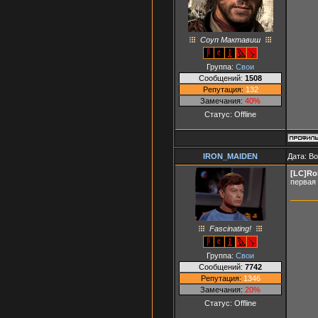
Соуп Мактавиш
Группа:
Свои
Сообщений:
1508
Репутация:
132
Замечания:
40%
Статус:
Offline
IRON_MAIDEN
Дата: В
[LC]Ro
первая 
Fascinating!
Группа:
Свои
Сообщений:
7742
Репутация:
1346
Замечания:
20%
Статус:
Offline