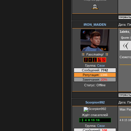
IRON_MAIDEN
Дата: Пя
1aleks
,
Quote
(
Fascinating!
Сюжето
Группа:
Свои
Сообщений:
7742
Репутация:
1346
Замечания:
20%
Статус:
Offline
Scorpion992
Дата: Пя
Max Pay
Ждёт спасателей
4 8 15 16
Группа:
Свои
Сообщений:
108