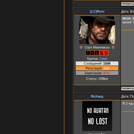
[LC]Roni
Дата: В
IRON_
кроме т
Соуп Мактавиш
Группа:
Свои
Сообщений:
1508
Репутация:
132
Замечания:
40%
Статус:
Offline
Richarд
Дата: П
Я 2 час