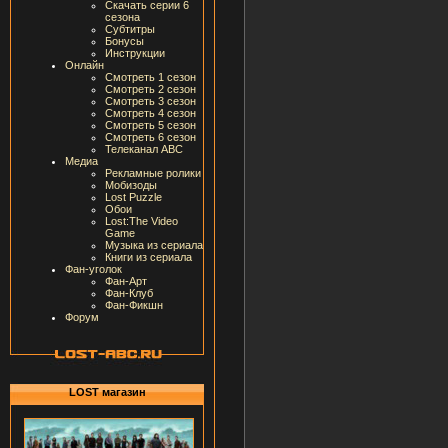
Скачать серии 6
сезона
Субтитры
Бонусы
Инструкции
Онлайн
Смотреть 1 сезон
Смотреть 2 сезон
Смотреть 3 сезон
Смотреть 4 сезон
Смотреть 5 сезон
Смотреть 6 сезон
Телеканал ABC
Медиа
Рекламные ролики
Мобизоды
Lost Puzzle
Обои
Lost:The Video
Game
Музыка из сериала
Книги из сериала
Фан-уголок
Фан-Арт
Фан-Клуб
Фан-Фикшн
Форум
LOST магазин