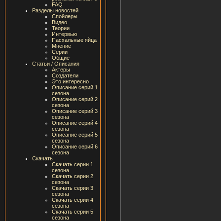
FAQ
Разделы новостей
Спойлеры
Видео
Теории
Интервью
Пасхальные яйца
Мнение
Серии
Общие
Статьи / Описания
Актеры
Создатели
Это интересно
Описание серий 1
сезона
Описание серий 2
сезона
Описание серий 3
сезона
Описание серий 4
сезона
Описание серий 5
сезона
Описание серий 6
сезона
Скачать
Скачать серии 1
сезона
Скачать серии 2
сезона
Скачать серии 3
сезона
Скачать серии 4
сезона
Скачать серии 5
сезона