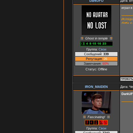
DarkUFO
Дата: Вт
играл в
Истори
ложь и
Ghost in temple
Группа:
Свои
Сообщений:
339
Репутация:
26
Замечания:
60%
Статус:
Offline
IRON_MAIDEN
Дата: Че
DarkU
Fascinating!
Группа:
Свои
Сообщений:
7742