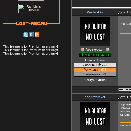
Kastet-kks
Дата: Су
обе ча
This feature is for Premium users only!
I love music..
This feature is for Premium users only!
This feature is for Premium users only!
Группа:
Свои
Сообщений:
701
Репутация:
635
Замечания:
0%
Статус:
Offline
nooneforever
Дата: Ср
первую 
никакая
Главное
запуска
no one li