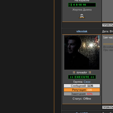
На корабле
Жертва Дымка
vikoslak
Дата: Вт
1ая час
Всходи
При лаз
toreador
Группа:
Свои
Сообщений:
1135
Репутация:
220
Замечания:
60%
Статус:
Offline