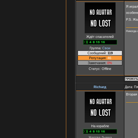
Я играл
особенн
P.S. Жа
Никогда 
Ждёт спасателей
Группа:
Свои
Сообщений:
119
Репутация:
46
Замечания:
0%
Статус:
Offline
Richarд
Дата: Пя
Вторая
На корабле
Жертва Дымка