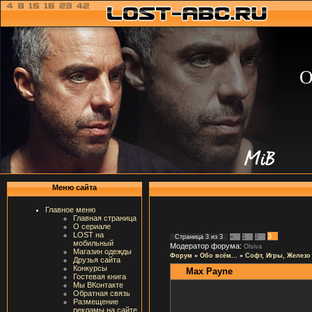
О
Меню сайта
Главное меню
Главная страница
О сериале
LOST на
3
Страница
3
из
3
«
1
2
мобильный
Модератор форума:
Olsiva
Магазин одежды
Форум
»
Обо всём...
»
Софт, Игры, Железо
Друзья сайта
Конкурсы
Max Payne
Гостевая книга
Мы ВКонтакте
Обратная связь
Размещение
рекламы на сайте