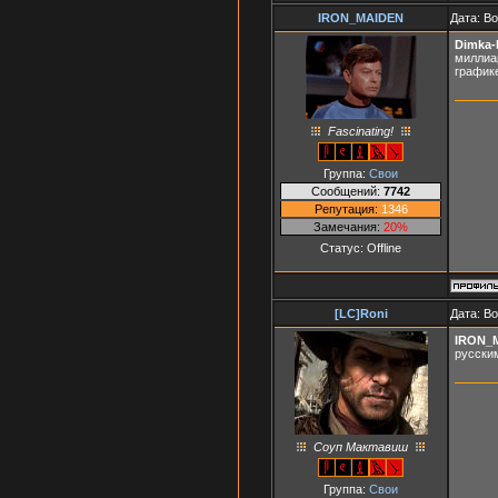
IRON_MAIDEN
Дата: Во
Dimka-
миллиар
график
Fascinating!
Группа:
Свои
Сообщений:
7742
Репутация:
1346
Замечания:
20%
Статус:
Offline
[LC]Roni
Дата: В
IRON_
русским
Соуп Мактавиш
Группа:
Свои