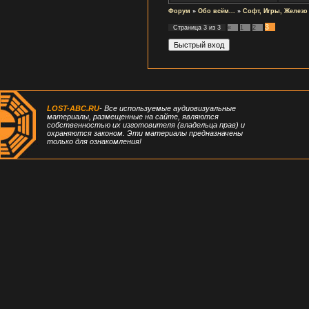
Форум
»
Обо всём...
»
Софт, Игры, Железо
3
Страница
3
из
3
«
1
2
LOST-ABC.RU
- Все используемые аудиовизуальные
материалы, размещенные на сайте, являются
собственностью их изготовителя (владельца прав) и
охраняются законом. Эти материалы предназначены
только для ознакомления!