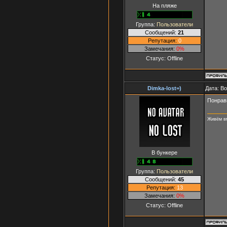
На пляже
Группа:
Пользователи
Сообщений:
21
Репутация:
0
Замечания:
0%
Статус:
Offline
Dimka-lost=)
Дата: Во
Понрави
Живём вм
В бункере
Группа:
Пользователи
Сообщений:
45
Репутация:
13
Замечания:
0%
Статус:
Offline