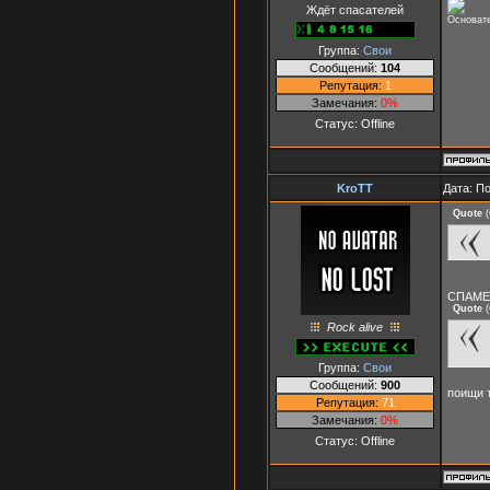
Ждёт спасателей
Основа
Группа:
Свои
Сообщений:
104
Репутация:
1
Замечания:
0%
Статус:
Offline
KroTT
Дата: П
Quote
(
СПАМЕР
Quote
(
Rock alive
Группа:
Свои
Сообщений:
900
поищи
Репутация:
71
Замечания:
0%
Статус:
Offline