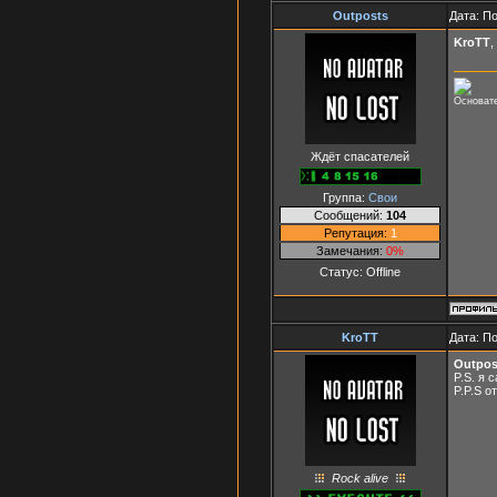
Outposts
Дата: П
KroTT
,
Основа
Ждёт спасателей
Группа:
Свои
Сообщений:
104
Репутация:
1
Замечания:
0%
Статус:
Offline
KroTT
Дата: П
Outpos
P.S. я 
P.P.S о
Rock alive