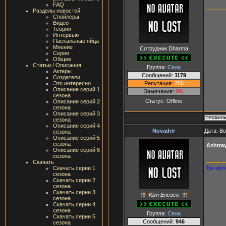
FAQ
Разделы новостей
Спойлеры
Видео
Теории
Интервью
Пасхальные яйца
Мнение
Сотрудник Dharma
Серии
Общие
Статьи / Описания
Группа:
Свои
Актеры
Сообщений:
1179
Создатели
Репутация:
258
Это интересно
Описание серий 1
Замечания:
0%
сезона
Статус:
Offline
Описание серий 2
сезона
Описание серий 3
сезона
Описание серий 4
Nоvаdrir
Дата: В
сезона
Описание серий 5
сезона
Ashtra
Описание серий 6
сезона
Скачать
Скачать серии 1
Три цвет
сезона
Скачать серии 2
сезона
Скачать серии 3
Klim Encoco
сезона
Скачать серии 4
сезона
Группа:
Свои
Скачать серии 5
Сообщений:
946
сезона