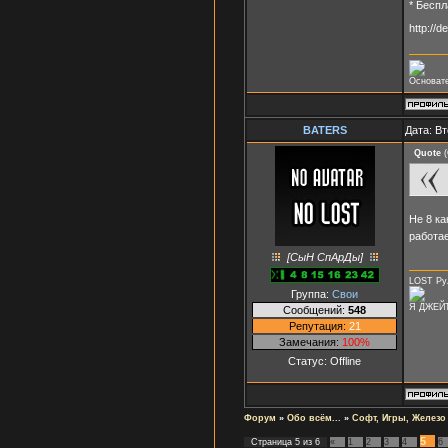
* Беспл
http://d
Основа
BATERS
Дата: Вт
Quote
(
Не 8 к
работае
[СыН СпАрДы]
LOST Рул
Группа:
Свои
Я ДЖЕЙТ
Сообщений:
548
Репутация:
21
Замечания:
100%
Статус:
Offline
Форум
»
Обо всём...
»
Софт, Игры, Железо
5
Страница
5
из
6
«
1
2
3
4
6