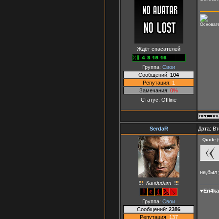
Основа
Ждёт спасателей
Группа:
Свои
Сообщений:
104
Репутация:
1
Замечания:
0%
Статус:
Offline
SerdaR
Дата: Вт
Quote
(
не,был 
Кандидат
♥Eri4k
Группа:
Свои
Сообщений:
2386
Репутация:
137