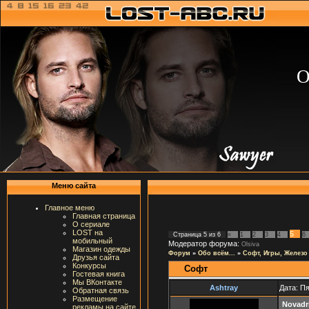
О
Меню сайта
Главное меню
Главная страница
О сериале
LOST на
5
Страница
5
из
6
«
1
2
3
4
6
мобильный
Модератор форума:
Olsiva
Магазин одежды
Форум
»
Обо всём...
»
Софт, Игры, Железо
Друзья сайта
Конкурсы
Софт
Гостевая книга
Мы ВКонтакте
Ashtray
Дата: Пя
Обратная связь
Размещение
Nоvаdr
рекламы на сайте