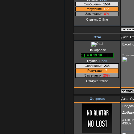
Сообщений:
1564
Репутация:
122
Замечания:
0%
Статус:
Offline
Ozai
Дата: Вт
Excel
, 
На корабле
То что н
Группа:
Свои
Сообщений:
238
Репутация:
7
Замечания:
20%
Статус:
Offline
Outposts
Дата: Су
Предлаг
Добав
---------
а кто 
4300?