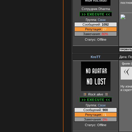
постно
Сотрудник Dharma
Группа:
Свои
Сообщений:
1092
Репутация:
27
Замечания:
80%
Статус:
Offline
KroTT
Дата: П
Quote
(
Ну изна
и скрет
Rock alive
Группа:
Свои
Сообщений:
900
Репутация:
71
Замечания:
0%
Статус:
Offline