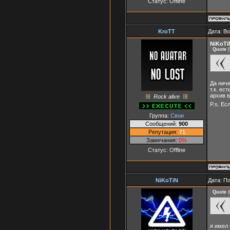
Статус:
Offline
KroTT
Дата: В
NiKoTi
Quote
(
Да ниче
т.к. ес
архив в
Rock alive
P.s. Ес
Группа:
Свои
Сообщений:
900
Репутация:
71
Замечания:
0%
Статус:
Offline
NiKoTiN
Дата: П
Quote
(
я имел 