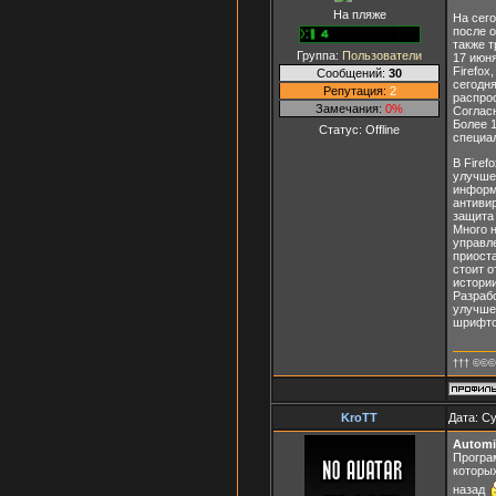
На пляже
На сего
после о
также т
Группа:
Пользователи
17 июня
Firefox
Сообщений:
30
сегодня
Репутация:
2
распрос
Замечания:
0%
Согласн
Более 1
Статус:
Offline
специал
В Firef
улучше
информа
антиви
защита
Много 
управл
приоста
стоит 
истори
Разраб
улучше
шрифто
††† ©©©
KroTT
Дата: Су
Automix
Програ
которы
назад