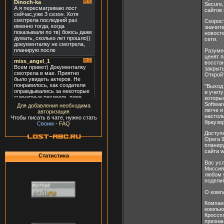
Secure,
сайтов 
Скорос
значит
новосте
сети.
Разуме
ценят п
восста
закрыт
Откройт
"Выход
и учет
которы
Softwar
Для добавления необходима
легче и
авторизация
настол
Чтобы писать в чате, нужно стать
браузер
Своим
-
FAQ
Доступ
Opera 9
планир
сайта w
Статистика
Вас ус
Миссия
любом у
подели
О комп
Компани
компьют
Кроссп
призна