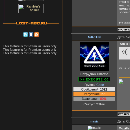
этом о
кварти
компан
Более 
††† ©©©
NiKoTiN
Дата: Че
Quote
(
This feature is for Premium users only!
This feature is for Premium users only!
This feature is for Premium users only!
вот это
Сотрудник Dharma
Группа:
Свои
Сообщений:
1092
Репутация:
27
Замечания:
80%
Статус:
Offline
masic
Дата: Ср
Mozilla