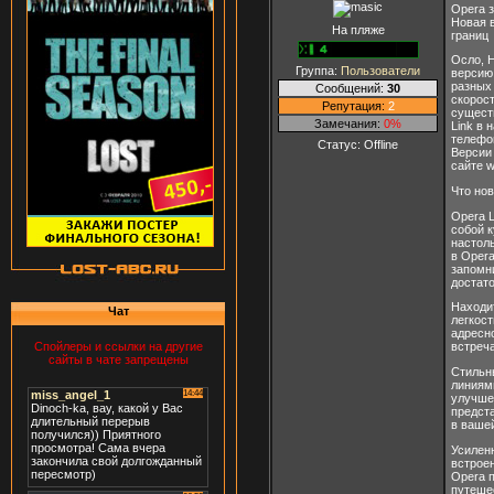
Opera 
Новая 
На пляже
границ
Осло, Н
Группа:
Пользователи
версию
разных
Сообщений:
30
скорост
Репутация:
2
сущест
Замечания:
0%
Link в
телефо
Статус:
Offline
Версии 
сайте w
Что нов
Opera L
собой к
настол
в Opera
запомни
достато
Находит
Чат
легкост
адресн
Спойлеры и ссылки на другие
встреч
сайты в чате запрещены
Стильн
линиям
улучше
предст
в ваше
Усилен
встроен
Opera 
путеше