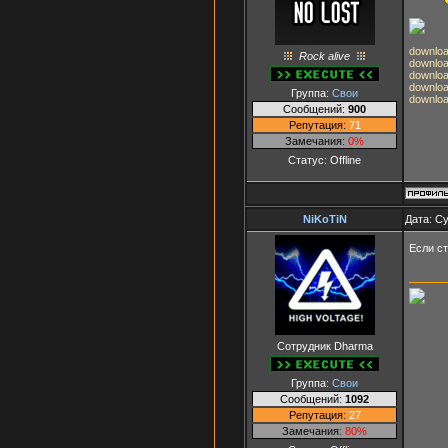
download
Rock alive
download
downloa
download
Группа:
Свои
downloa
Сообщений:
900
Репутация:
71
Замечания:
0%
Статус:
Offline
NiKoTiN
Дата: Су
Если ст
Сотрудник Dharma
Группа:
Свои
Сообщений:
1092
Репутация:
27
Замечания:
80%