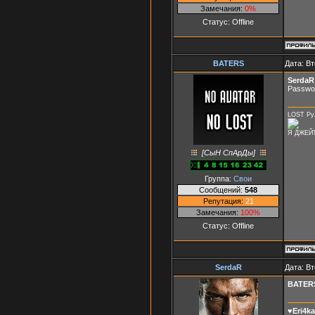
Замечания:
0%
Статус:
Offline
BATERS
Дата: Вт
SerdaR
Passwor
LOST Рул
Я ДЖЕЙТ
[СыН СпАрДы]
Группа:
Свои
Сообщений:
548
Репутация:
21
Замечания:
100%
Статус:
Offline
SerdaR
Дата: Вт
BATER
♥Eri4k