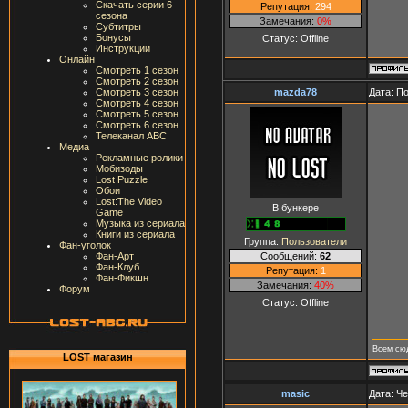
Скачать серии 6
Репутация:
294
сезона
Замечания:
0%
Субтитры
Бонусы
Статус:
Offline
Инструкции
Онлайн
Смотреть 1 сезон
Смотреть 2 сезон
mazda78
Дата: П
Смотреть 3 сезон
Смотреть 4 сезон
Смотреть 5 сезон
Смотреть 6 сезон
Телеканал ABC
Медиа
Рекламные ролики
Мобизоды
Lost Puzzle
Обои
Lost:The Video
В бункере
Game
Музыка из сериала
Книги из сериала
Группа:
Пользователи
Фан-уголок
Сообщений:
62
Фан-Арт
Фан-Клуб
Репутация:
1
Фан-Фикшн
Замечания:
40%
Форум
Статус:
Offline
Всем сюд
LOST магазин
masic
Дата: Че