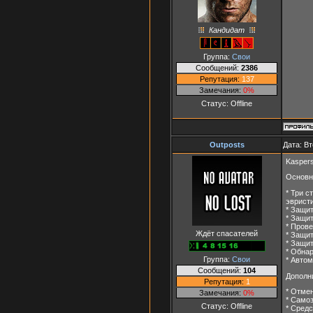
Кандидат
Группа:
Свои
Сообщений:
2386
Репутация:
137
Замечания:
0%
Статус:
Offline
Outposts
Дата: Вт
Kaspers
Основн
* Три с
эвристи
* Защит
* Защит
* Пров
Ждёт спасателей
* Защит
* Защит
* Обнар
Группа:
Свои
* Автом
Сообщений:
104
Дополн
Репутация:
1
* Отме
Замечания:
0%
* Само
Статус:
Offline
* Сред