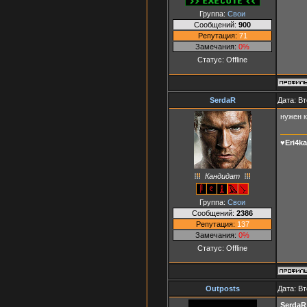
Группа:
Свои
Сообщений:
900
Репутация:
71
Замечания:
0%
Статус:
Offline
SerdaR
Дата: Вт
нужен к
♥Eri4k
Кандидат
Группа:
Свои
Сообщений:
2386
Репутация:
137
Замечания:
0%
Статус:
Offline
Outposts
Дата: Вт
SerdaR