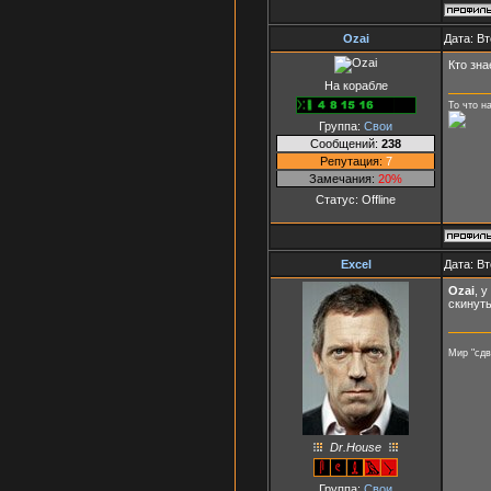
Ozai
Дата: Вт
Кто зна
На корабле
То что н
Группа:
Свои
Сообщений:
238
Репутация:
7
Замечания:
20%
Статус:
Offline
Excel
Дата: Вт
Ozai
, 
скинуть
Мир "сд
Dr.House
Группа:
Свои