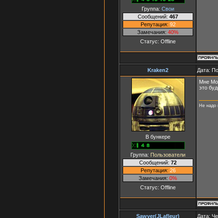
Группа:
Свои
Сообщений:
467
Репутация:
92
Замечания:
40%
Статус:
Offline
Kraken2
Дата: П
Мне Mos
это буд
Не надо 
В бункере
Группа:
Пользователи
Сообщений:
72
Репутация:
26
Замечания:
0%
Статус:
Offline
Sawyer(JLafleur)
Дата: Че