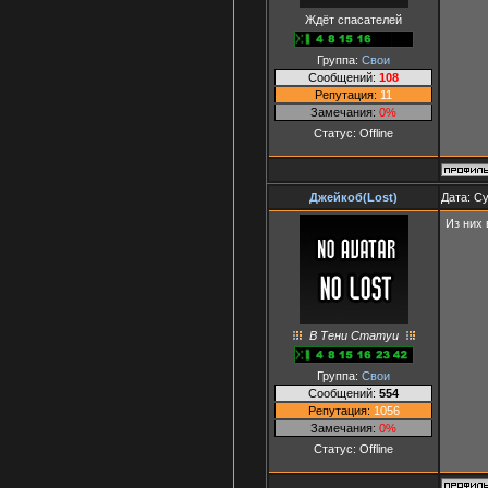
Ждёт спасателей
Группа:
Свои
Сообщений:
108
Репутация:
11
Замечания:
0%
Статус:
Offline
Джейкоб(Lost)
Дата: Су
Из них 
В Тени Статуи
Группа:
Свои
Сообщений:
554
Репутация:
1056
Замечания:
0%
Статус:
Offline