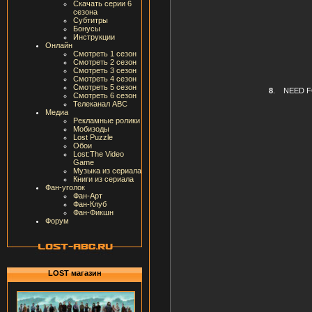
Скачать серии 6
сезона
Субтитры
Бонусы
Инструкции
Онлайн
Смотреть 1 сезон
Смотреть 2 сезон
Смотреть 3 сезон
Смотреть 4 сезон
Смотреть 5 сезон
8
.
NEED F
Смотреть 6 сезон
Телеканал ABC
Медиа
Рекламные ролики
Мобизоды
Lost Puzzle
Обои
Lost:The Video
Game
Музыка из сериала
Книги из сериала
Фан-уголок
Фан-Арт
Фан-Клуб
Фан-Фикшн
Форум
LOST магазин