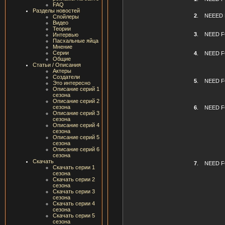
FAQ
Разделы новостей
2
.
NEEED 
Спойлеры
Видео
Теории
3
.
NEED FO
Интервью
Пасхальные яйца
Мнение
Серии
4
.
NEED F
Общие
Статьи / Описания
Актеры
Создатели
5
.
NEED FO
Это интересно
Описание серий 1
сезона
Описание серий 2
сезона
6
.
NEED FO
Описание серий 3
сезона
Описание серий 4
сезона
Описание серий 5
сезона
Описание серий 6
сезона
Скачать
7
.
NEED F
Скачать серии 1
сезона
Скачать серии 2
сезона
Скачать серии 3
сезона
Скачать серии 4
сезона
Скачать серии 5
сезона