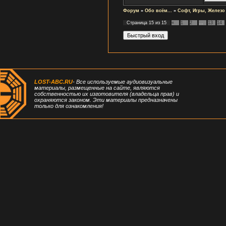
Форум
»
Обо всём...
»
Софт, Игры, Железо
Страница
15
из
15
«
1
2
…
13
14
LOST-ABC.RU
- Все используемые аудиовизуальные
материалы, размещенные на сайте, являются
собственностью их изготовителя (владельца прав) и
охраняются законом. Эти материалы предназначены
только для ознакомления!