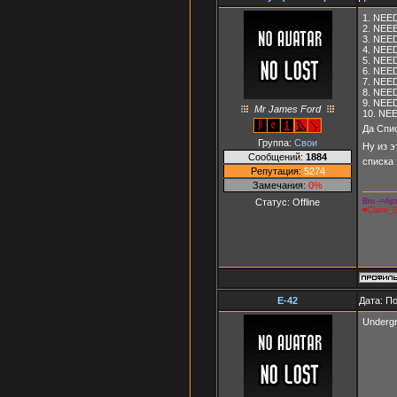
1. NEE
2. NEE
3. NEED
4. NEE
5. NEE
6. NEED
7. NEE
8. NEE
9. NEE
Mr James Ford
10. NE
Да Спи
Группа:
Свои
Ну из э
Сообщений:
1884
списка
Репутация:
5274
Замечания:
0%
Статус:
Offline
Bro -=Арт
♥Claire_
E-42
Дата: П
Underg