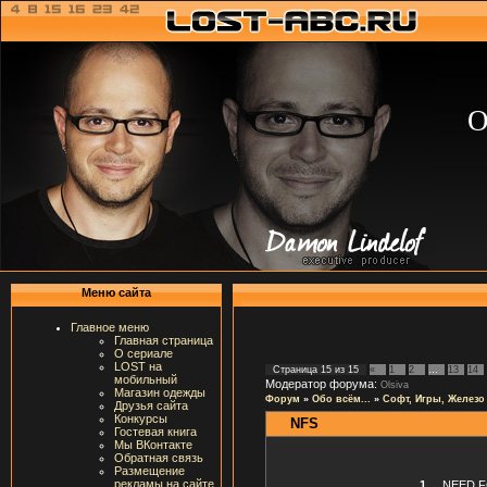
О
Меню сайта
Главное меню
Главная страница
О сериале
LOST на
Страница
15
из
15
«
1
2
…
13
14
мобильный
Модератор форума:
Olsiva
Магазин одежды
Форум
»
Обо всём...
»
Софт, Игры, Железо
Друзья сайта
Конкурсы
NFS
Гостевая книга
Мы ВКонтакте
Обратная связь
Размещение
рекламы на сайте
1
.
NEED F