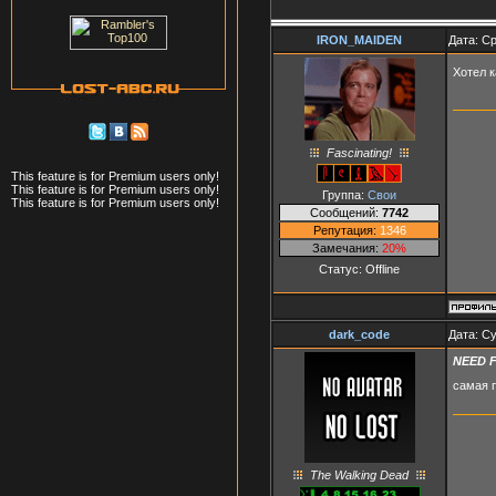
IRON_MAIDEN
Дата: Ср
Хотел к
Fascinating!
This feature is for Premium users only!
This feature is for Premium users only!
Группа:
Свои
This feature is for Premium users only!
Сообщений:
7742
Репутация:
1346
Замечания:
20%
Статус:
Offline
dark_code
Дата: Су
NEED F
самая 
The Walking Dead