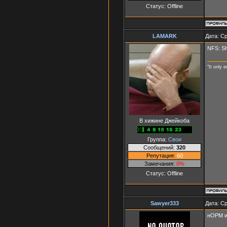
Статус:
Offline
LAMARK
Дата: Ср
NFS: SH
"It only 
В хижине Джейкоба
Группа:
Свои
Сообщений:
320
Репутация:
60
Замечания:
0%
Статус:
Offline
Sawyer333
Дата: Ср
нОРМ иг