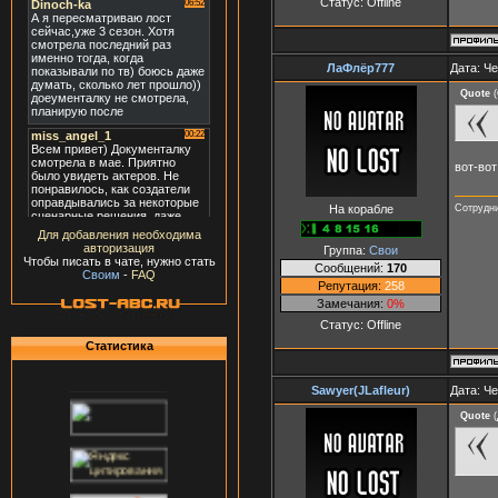
Статус:
Offline
ЛаФлёр777
Дата: Че
Quote
(
вот-вот
На корабле
Сотрудн
Для добавления необходима
авторизация
Группа:
Свои
Чтобы писать в чате, нужно стать
Сообщений:
170
Своим
-
FAQ
Репутация:
258
Замечания:
0%
Статус:
Offline
Статистика
Sawyer(JLafleur)
Дата: Че
Quote
(