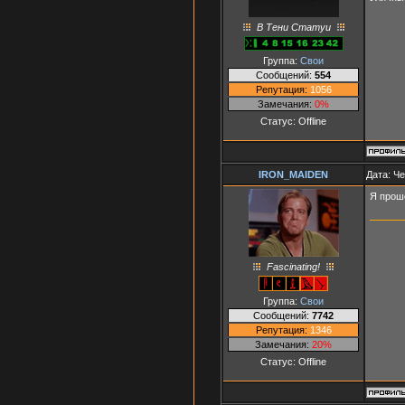
В Тени Статуи
Группа:
Свои
Сообщений:
554
Репутация:
1056
Замечания:
0%
Статус:
Offline
IRON_MAIDEN
Дата: Че
Я проше
Fascinating!
Группа:
Свои
Сообщений:
7742
Репутация:
1346
Замечания:
20%
Статус:
Offline