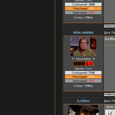
Группа:
Свои
Сообщений:
1508
Репутация:
132
Замечания:
40%
Статус:
Offline
IRON_MAIDEN
Дата: Пя
[LC]Ro
Fascinating!
Группа:
Свои
Сообщений:
7742
Репутация:
1346
Замечания:
20%
Статус:
Offline
[LC]Roni
Дата: Пя
Quote
(