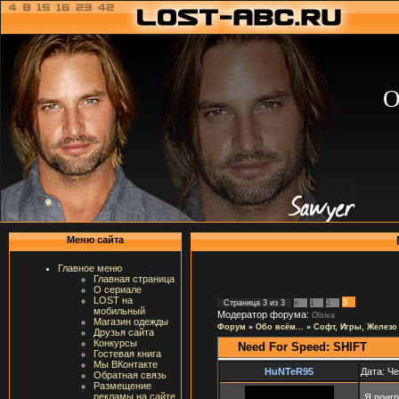
О
Меню сайта
Главное меню
Главная страница
О сериале
LOST на
3
Страница
3
из
3
«
1
2
мобильный
Модератор форума:
Olsiva
Магазин одежды
Форум
»
Обо всём...
»
Софт, Игры, Железо
Друзья сайта
Конкурсы
Need For Speed: SHIFT
Гостевая книга
Мы ВКонтакте
HuNTeR95
Дата: Че
Обратная связь
Размещение
рекламы на сайте
Я поиг