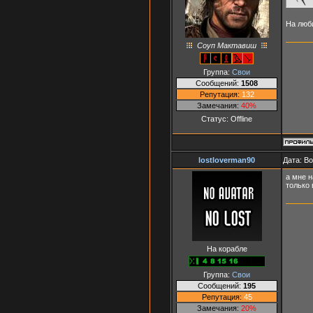
На люб
Соуп Мактавиш
Группа:
Свои
Сообщений:
1508
Репутация:
132
Замечания:
40%
Статус:
Offline
lostloverman90
Дата: В
а мне 
только 
На корабле
Группа:
Свои
Сообщений:
195
Репутация:
45
Замечания:
20%