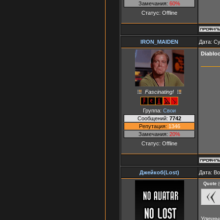
Замечания:
60%
Статус:
Offline
IRON_MAIDEN
Дата: Су
Diablo
Fascinating!
Группа:
Свои
Сообщений:
7742
Репутация:
1346
Замечания:
20%
Статус:
Offline
Джейкоб(Lost)
Дата: В
Quote
(
Уличны