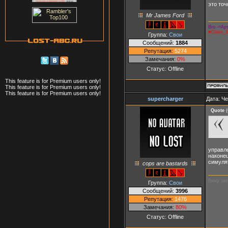
это то
Mr James Ford
Bro -=Арт
♥Claire_
Группа:
Свои
Сообщений:
1884
Репутация:
5274
Замечания:
0%
Статус:
Offline
This feature is for Premium users only!
This feature is for Premium users only!
This feature is for Premium users only!
supercharger
Дата: Че
Quote
(
управл
наконе
симуля
cops are bastards
Вижу цел
Группа:
Свои
Сообщений:
3996
Репутация:
1476
Замечания:
80%
Статус:
Offline