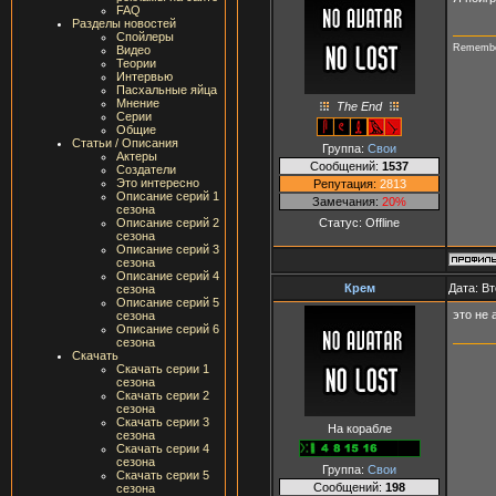
FAQ
Разделы новостей
Спойлеры
Rememb
Видео
Теории
Интервью
Пасхальные яйца
Мнение
The End
Серии
Общие
Статьи / Описания
Группа:
Свои
Актеры
Сообщений:
1537
Создатели
Это интересно
Репутация:
2813
Описание серий 1
Замечания:
20%
сезона
Статус:
Offline
Описание серий 2
сезона
Описание серий 3
сезона
Описание серий 4
Крем
Дата: Вт
сезона
Описание серий 5
это не 
сезона
Описание серий 6
сезона
Скачать
Скачать серии 1
сезона
Скачать серии 2
сезона
Скачать серии 3
На корабле
сезона
Скачать серии 4
сезона
Группа:
Свои
Скачать серии 5
Сообщений:
198
сезона