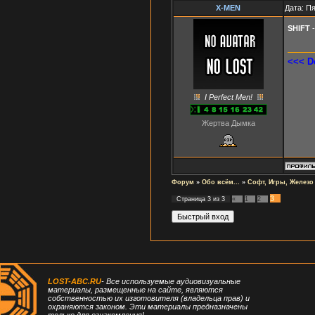
X-MEN
Дата: Пя
SHIFT
-
<<< D
I Perfect Men!
Жертва Дымка
Форум
»
Обо всём...
»
Софт, Игры, Железо
3
Страница
3
из
3
«
1
2
LOST-ABC.RU
- Все используемые аудиовизуальные
материалы, размещенные на сайте, являются
собственностью их изготовителя (владельца прав) и
охраняются законом. Эти материалы предназначены