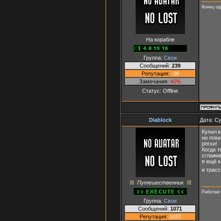
Конец оди
На корабле
Группа:
Свои
Сообщений:
239
Репутация:
-26
Замечания:
40%
Статус:
Offline
Diablock
Дата: Су
Купил к
но пока
рпгхи!
Когда т
сглажи
я ещё 
и трасс
Путешественник
Работаю 
Группа:
Свои
Сообщений:
1071
Репутация:
1033