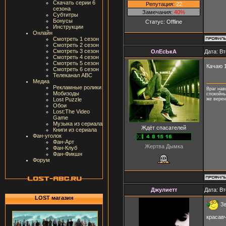
Скачать серии 6
Репутация:
22
сезона
Замечания:
40%
Субтитры
Бонусы
Статус:
Offline
Инструкции
Онлайн
Смотреть 1 сезон
Смотреть 2 сезон
Смотреть 3 сезон
ОлЕсЬкА
Дата: Вт
Смотреть 4 сезон
Смотреть 5 сезон
Качаю 
Смотреть 6 сезон
Телеканал ABC
Медиа
Рекламные ролики
Враг нав
Мобизоды
спокойны
же верен
Lost Puzzle
Обои
Lost:The Video
Game
Музыка из сериала
Ждёт спасателей
Книги из сериала
Фан-уголок
Фан-Арт
Жертва Дымка
Фан-Клуб
Фан-Фикшн
Форум
Джулиетт
Дата: Вт
LOST магазин
Зв
красав