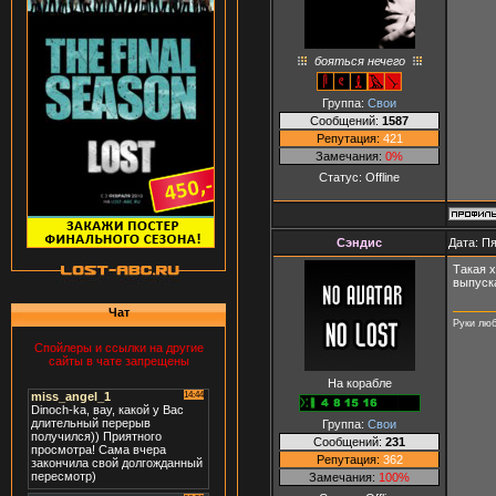
бояться нечего
Группа:
Свои
Сообщений:
1587
Репутация:
421
Замечания:
0%
Статус:
Offline
Сэндис
Дата: Пя
Такая 
выпуска
Чат
Руки люб
Спойлеры и ссылки на другие
сайты в чате запрещены
На корабле
Группа:
Свои
Сообщений:
231
Репутация:
362
Замечания:
100%