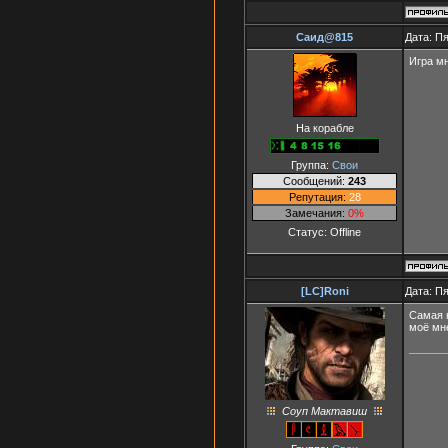
Саид@815
Дата: Пя
Игра м
На корабле
Группа:
Свои
Сообщений:
243
Репутация:
28
Замечания:
0%
Статус:
Offline
[LC]Roni
Дата: Пя
Самая н
моё мн
Соуп Мактавиш