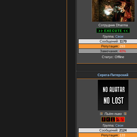
Сотрудник Dharma
Группа:
Свои
Сообщений:
1170
Репутация:
293
Замечания:
40%
Статус:
Offline
Серега-Питерский
Пьёт пиво
Группа:
Свои
Сообщений:
2124
Репутация:
133