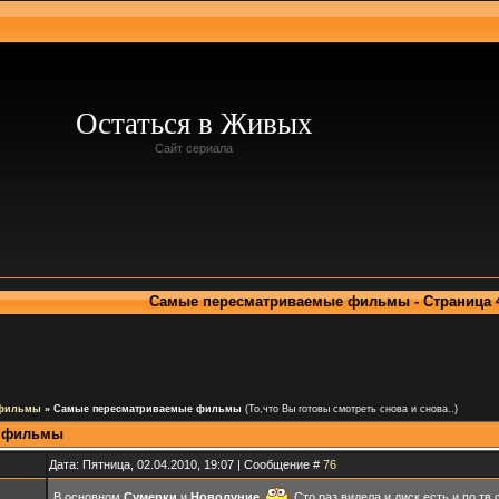
Остаться в Живых
Сайт сериала
Самые пересматриваемые фильмы - Страница 
 фильмы
»
Самые пересматриваемые фильмы
(То,что Вы готовы смотреть снова и снова..)
е фильмы
Дата: Пятница, 02.04.2010, 19:07 | Сообщение #
76
В основном
Сумерки
и
Новолуние
Сто раз видела и диск есть и по тв