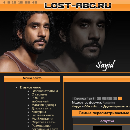
Меню сайта
Главное меню
Главная страница
О сериале
LOST на
4
Страница
4
из
4
«
1
2
3
мобильный
Модератор форума:
Rendering
Магазин одежды
Форум
»
Обо всём...
»
Другие сериалы и
Друзья сайта
Конкурсы
Самые пересматриваемы
Гостевая книга
Мы ВКонтакте
devyatka
Обратная связь
Размещение
рекламы на сайте