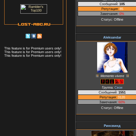
Сообщений:
105
Репутация:
85
Замечания:
0%
Статус:
Offline
Aleksandar
This feature is for Premium users only!
This feature is for Premium users only!
This feature is for Premium users only!
Memento vivere
Группа:
Свои
Сообщений:
1551
Репутация:
3120
Замечания:
60%
Статус:
Offline
Ринсвинд