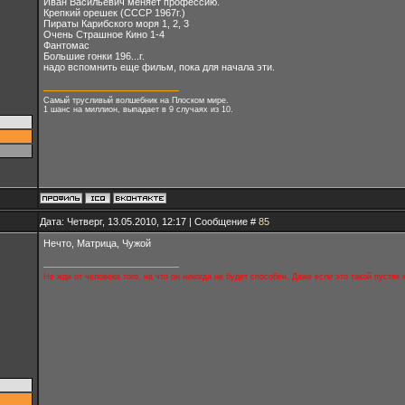
Иван Васильевич меняет профессию.
Крепкий орешек (СССР 1967г.)
Пираты Карибского моря 1, 2, 3
Очень Страшное Кино 1-4
Фантомас
Большие гонки 196...г.
надо вспомнить еще фильм, пока для начала эти.
Самый трусливый волшебник на Плоском мире.
1 шанс на миллион, выпадает в 9 случаях из 10.
Дата: Четверг, 13.05.2010, 12:17 | Сообщение #
85
Нечто, Матрица, Чужой
Не жди от человека того, на что он никогда не будет способен. Даже если это такой пустяк