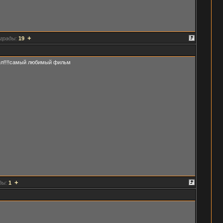
+
грады:
19
оел!!!!самый любимый фильм
+
ды:
1