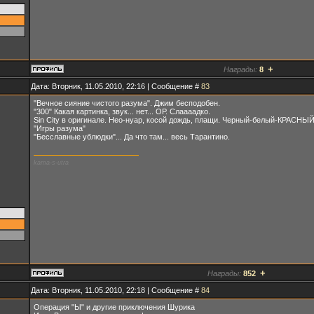
+
Награды:
8
Дата: Вторник, 11.05.2010, 22:16 | Сообщение #
83
"Вечное сияние чистого разума". Джим бесподобен.
"300" Какая картинка, звук... нет... ОР. Слаааадко.
Sin City в оригинале. Нео-нуар, косой дождь, плащи. Черный-белый-КРАСНЫЙ
"Игры разума"
"Бесславные ублюдки"... Да что там... весь Тарантино.
kama-s-utra
+
Награды:
852
Дата: Вторник, 11.05.2010, 22:18 | Сообщение #
84
Операция "Ы" и другие приключения Шурика