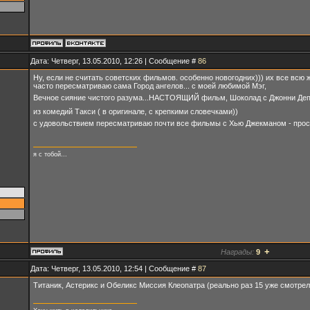
Дата: Четверг, 13.05.2010, 12:26 | Сообщение #
86
Ну, если не считать советских фильмов. особенно новогодних))) их все всю 
часто пересматриваю сама Город ангелов... с моей любимой Мэг,
Вечное сияние чистого разума...НАСТОЯЩИЙ фильм, Шоколад с Джонни Депо
из комедий Такси ( в оригинале, с крепкими словечками))
с удовольствием пересматриваю почти все фильмы с Хью Джекманом - прост
я с тобой...
+
Награды:
9
Дата: Четверг, 13.05.2010, 12:54 | Сообщение #
87
Титаник, Астерикс и Обеликс Миссия Клеопатра (реально раз 15 уже смотрел