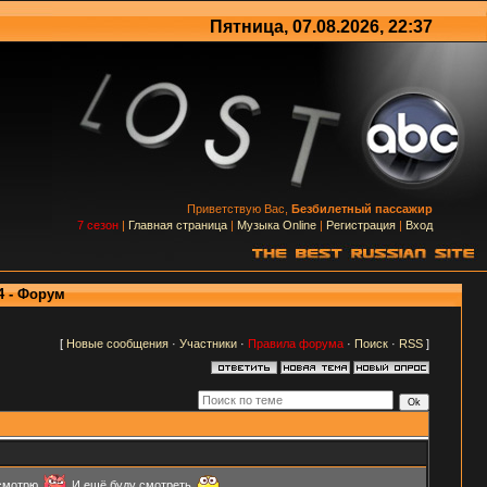
Пятница, 07.08.2026, 22:37
Приветствую Вас,
Безбилетный пассажир
7 сезон
|
Главная страница
|
Музыка Online
|
Регистрация
|
Вход
4 - Форум
[
Новые сообщения
·
Участники
·
Правила форума
·
Поиск
·
RSS
]
 смотрю
И ещё буду смотреть