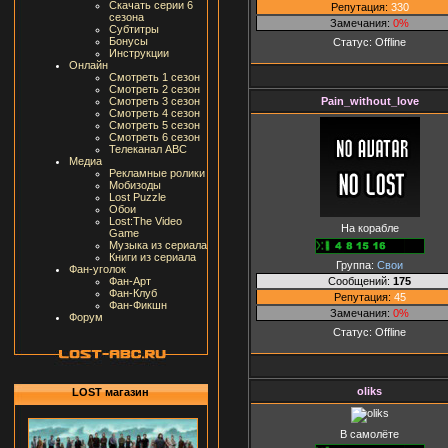
Скачать серии 6
Репутация:
330
сезона
Замечания:
0%
Субтитры
Бонусы
Статус:
Offline
Инструкции
Онлайн
Смотреть 1 сезон
Смотреть 2 сезон
Pain_without_love
Смотреть 3 сезон
Смотреть 4 сезон
Смотреть 5 сезон
Смотреть 6 сезон
Телеканал ABC
Медиа
Рекламные ролики
Мобизоды
Lost Puzzle
Обои
Lost:The Video
На корабле
Game
Музыка из сериала
Книги из сериала
Группа:
Свои
Фан-уголок
Сообщений:
175
Фан-Арт
Фан-Клуб
Репутация:
45
Фан-Фикшн
Замечания:
0%
Форум
Статус:
Offline
oliks
LOST магазин
В самолёте