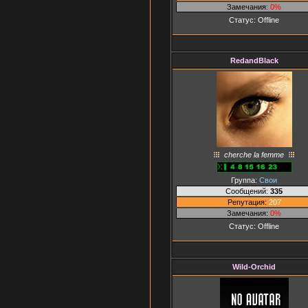
Замечания:
0%
Статус:
Offline
RedandBlack
cherche la femme
Группа:
Свои
Сообщений:
335
Репутация:
207
Замечания:
0%
Статус:
Offline
Wild-Orchid