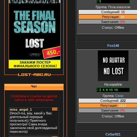
Группа:
Пользователи
Сообщений:
15
Репутация:
16
Замечания:
0%
Статус:
Offline
Fox148
На корабле
Чат
Группа:
Свои
Спойлеры и ссылки на другие
сайты в чате запрещены
Сообщений:
222
Репутация:
1613
Замечания:
0%
Статус:
Offline
CeSar921