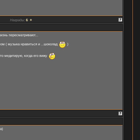
+
Награды:
6
жизнь пересматривают...
м ( музыка нравиться и ...шоколад
)
о медитирую, когда его вижу
а)