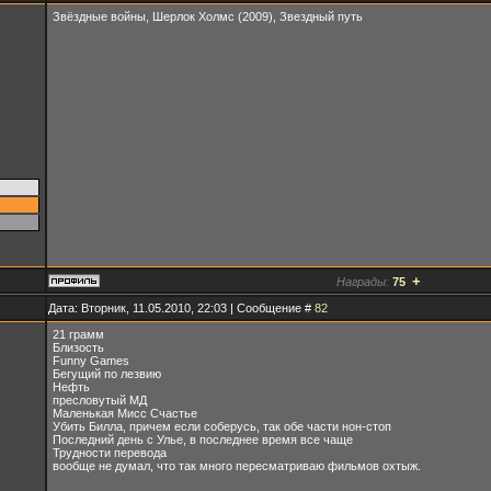
Звёздные войны, Шерлок Холмс (2009), Звездный путь
+
Награды:
75
Дата: Вторник, 11.05.2010, 22:03 | Сообщение #
82
21 грамм
Близость
Funny Games
Бегущий по лезвию
Нефть
пресловутый МД
Маленькая Мисс Счастье
Убить Билла, причем если соберусь, так обе части нон-стоп
Последний день с Улье, в последнее время все чаще
Трудности перевода
вообще не думал, что так много пересматриваю фильмов охтыж.