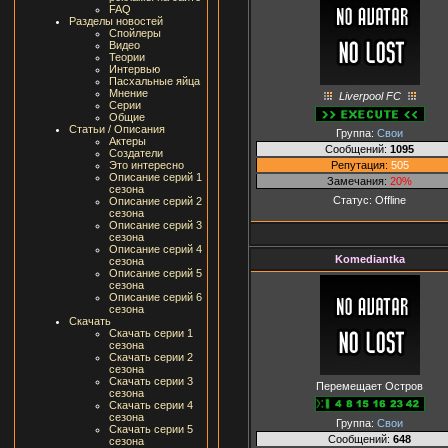
FAQ
Разделы новостей
Спойлеры
Видео
Теории
Интервью
Пасхальные яйца
Мнение
Liverpool FC
Серии
Общие
Статьи / Описания
Группа:
Свои
Актеры
Сообщений:
1095
Создатели
Репутация:
505
Это интересно
Описание серий 1
Замечания:
20%
сезона
Статус:
Offline
Описание серий 2
сезона
Описание серий 3
сезона
Описание серий 4
Komediantka
сезона
Описание серий 5
сезона
Описание серий 6
сезона
Скачать
Скачать серии 1
сезона
Скачать серии 2
сезона
Скачать серии 3
Перемещает Остров
сезона
Скачать серии 4
сезона
Группа:
Свои
Скачать серии 5
Сообщений:
648
сезона