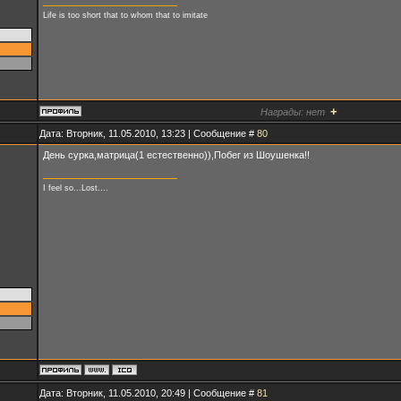
Life is too short that to whom that to imitate
+
Награды:
нет
Дата: Вторник, 11.05.2010, 13:23 | Сообщение #
80
День сурка,матрица(1 естественно)),Побег из Шоушенка!!
I feel so...Lost....
Дата: Вторник, 11.05.2010, 20:49 | Сообщение #
81