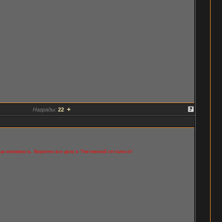
+
Награды:
22
 как вежливость. Вероятно все дело в "Умственной отсталости"