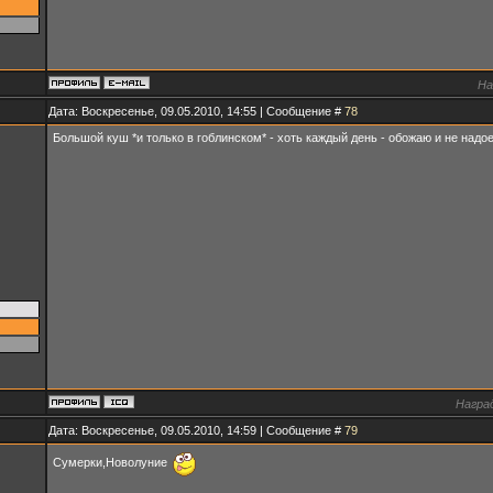
На
Дата: Воскресенье, 09.05.2010, 14:55 | Сообщение #
78
Большой куш *и только в гоблинском* - хоть каждый день - обожаю и не над
Награ
Дата: Воскресенье, 09.05.2010, 14:59 | Сообщение #
79
Сумерки,Новолуние