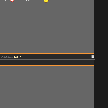
+
Награды:
125