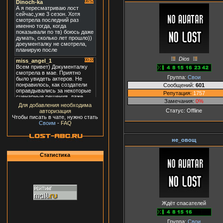
Dios
Группа:
Свои
Сообщений:
601
Репутация:
1757
Замечания:
0%
Для добавления необходима
Статус:
Offline
авторизация
Чтобы писать в чате, нужно стать
Своим
-
FAQ
не_овощ
Статистика
Ждёт спасателей
Группа:
Свои