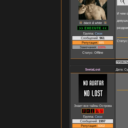
И чем 
девушка
black & white
раздраж
Группа:
Свои
Сообщений:
961
Статус
Репутация:
885
Замечания:
100%
Статус:
Offline
SvetaLost
Дата: Су
Знает все тайны Острова
Группа:
Свои
Сообщений:
1997
Репутация:
5002