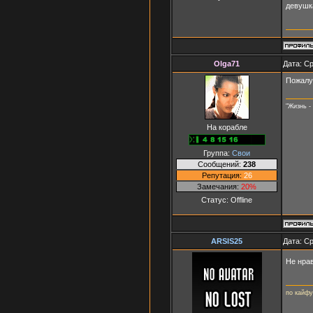
девушк
Olga71
Дата: Ср
Пожалуй
"Жизнь -
На корабле
Группа:
Свои
Сообщений:
238
Репутация:
26
Замечания:
20%
Статус:
Offline
ARSIS25
Дата: Ср
Не нра
по кайфу