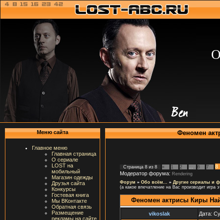
О
Феномен актр
Меню сайта
Главное меню
Главная страница
О сериале
LOST на
8
Страница
8
из
8
«
1
2
…
6
7
мобильный
Модератор форума:
Rendering
Магазин одежды
Форум
»
Обо всём...
»
Другие сериалы и 
Друзья сайта
(а какое впечатление на Вас производит игра э
Конкурсы
Гостевая книга
Феномен актрисы Киры Найтл
Мы ВКонтакте
Обратная связь
Размещение
vikoslak
Дата: Су
рекламы на сайте