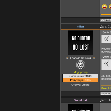
milan
Дата: Ср
Quote
(
Несомне
восхва
Quote
(
Eduardo Da Silva
Модератор
Да, она
Сообщений:
3063
времен
Репутация:
1065
Статус:
Offline
Саид & 
SvetaLost
Дата: Пя