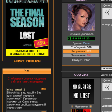
Quote
(
о, наро
В хижине Джейкоба
Группа:
Свои
Сообщений:
366
Репутация:
575
Замечания:
0%
Статус:
Offline
Чат
OOO-2342
Дата: Во
Спойлеры и ссылки на другие
Quote
(
сайты в чате запрещены
только 
Добав
Нет меня
---------
Посмот