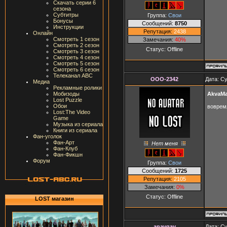
Скачать серии 6
сезона
Субтитры
Группа:
Свои
Бонусы
Сообщений:
8750
Инструкции
Репутация:
2438
Онлайн
Смотреть 1 сезон
Замечания:
40%
Смотреть 2 сезон
Статус:
Offline
Смотреть 3 сезон
Смотреть 4 сезон
Смотреть 5 сезон
Смотреть 6 сезон
Телеканал ABC
OOO-2342
Дата: Су
Медиа
Рекламные ролики
AkvaMa
Мобизоды
Lost Puzzle
Обои
воврем
Lost:The Video
Game
Музыка из сериала
Книги из сериала
Фан-уголок
Фан-Арт
Нет меня
Фан-Клуб
Фан-Фикшн
Форум
Группа:
Свои
Сообщений:
1725
Репутация:
2105
Замечания:
0%
Статус:
Offline
LOST магазин
anavgay
Дата: Су