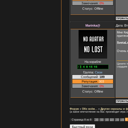
Замечания:
0%
Статус:
Offline
Marinka@
Дата: Вт
Мне Кир
притяги
SvetaL
Очень 
На корабле
Цените т
сердцем 
Группа:
Свои
Сообщений:
189
Репутация:
303
Замечания:
0%
Статус:
Offline
Форум
»
Обо всём...
»
Другие сериалы и 
(а какое впечатление на Вас производит игра э
8
Страница
8
из
8
«
1
2
…
6
7