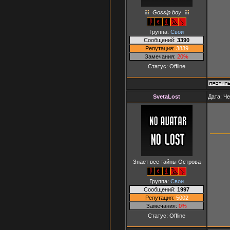
Gossip boy
Группа:
Свои
Сообщений:
3390
Репутация:
3839
Замечания:
20%
Статус:
Offline
SvetaLost
Дата: Че
Знает все тайны Острова
Группа:
Свои
Сообщений:
1997
Репутация:
5002
Замечания:
0%
Статус:
Offline