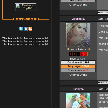
Статус:
Offline
vikulichka
Дата: Во
Никогд
милень
там ши
This feature is for Premium users only!
This feature is for Premium users only!
вообще
This feature is for Premium users only!
North Palmira
тем ве
Группа:
Свои
Сообщений:
1294
Репутация:
32767
Замечания:
40%
Статус:
Offline
Tashyna
Дата: Во
Моя са
(эта та
естеств
что но