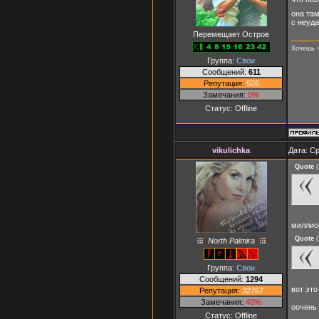
она та
с неуд
Перемещает Остров
Хочешь ч
Группа:
Свои
Сообщений:
611
Репутация:
526
Замечания:
0%
Статус:
Offline
vikulichka
Дата: Ср
Quote
(
миллион
Quote
(
North Palmira
Группа:
Свои
Сообщений:
1294
вот эт
Репутация:
32767
Замечания:
40%
оочень
Статус:
Offline