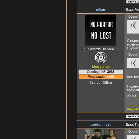
milan
Дата: Че
Quote
(
Отчасти
моей л
Пиджак
Eduardo Da Silva
Quote
(
Модератор
Сообщений:
3063
Репутация:
1065
Все так
Статус:
Offline
Недавн
восхище
образ
Саид & 
gordon_lost
Дата: Пя
Quote
(