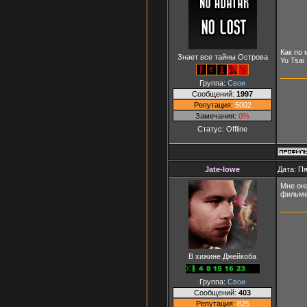
Как по 
Знает все тайны Острова
Yu Tsai
Группа:
Свои
Сообщений:
1997
Репутация:
5002
Замечания:
0%
Статус:
Offline
Jate-lowe
Дата: Пя
Мне она
фильме
В хижине Джейкоба
Группа:
Свои
Сообщений:
403
Репутация:
825