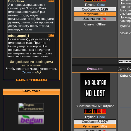
Поняла 
Группа:
Свои
несчас
Сообщений:
1725
А в кон
улыбал
Репутация:
2105
По ход
Замечания:
0%
вампирш
Статус:
Offline
худоба 
размеч
Для добавления необходима
авторизация
SvetaLost
Дата: Су
Чтобы писать в чате, нужно стать
Своим
-
FAQ
Keira K
Статистика
Знает все тайны Острова
Группа:
Свои
Сообщений:
1997
Репутация:
5002
Замечания:
0%