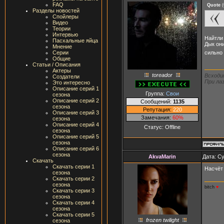
FAQ
Quote
(
Разделы новостей
Спойлеры
Видео
Теории
Интервью
Найтли
Пасхальные яйца
Дык они
Мнение
сильно
Серии
Общие
Статьи / Описания
Актеры
toreador
Всходи
Создатели
При лаз
Это интересно
Описание серий 1
Группа:
Свои
сезона
Описание серий 2
Сообщений:
1135
сезона
Репутация:
220
Описание серий 3
Замечания:
60%
сезона
Описание серий 4
Статус:
Offline
сезона
Описание серий 5
сезона
Описание серий 6
сезона
AkvaMarin
Дата: Су
Скачать
Скачать серии 1
Насчёт 
сезона
Скачать серии 2
сезона
bitch
♥
Скачать серии 3
сезона
Скачать серии 4
сезона
Скачать серии 5
frozen twilight
сезона