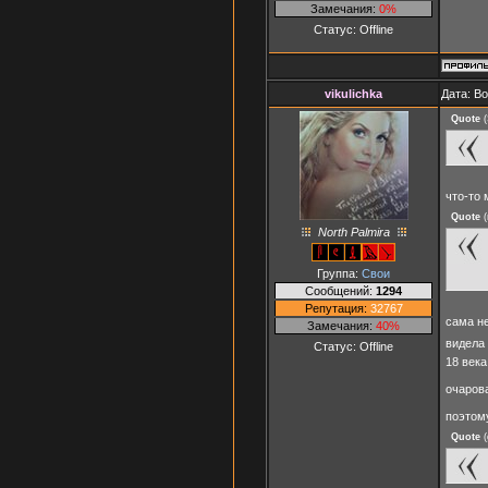
Замечания:
0%
Статус:
Offline
vikulichka
Дата: Во
Quote
(
что-то
Quote
(
North Palmira
Группа:
Свои
Сообщений:
1294
Репутация:
32767
сама н
Замечания:
40%
видела 
Статус:
Offline
18 век
очаров
поэтом
Quote
(