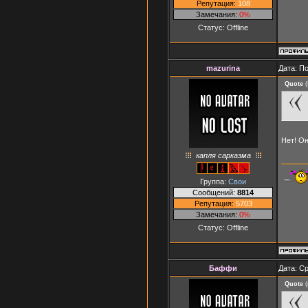
Репутация:
108
Замечания:
0%
Статус:
Offline
mazurina
Дата: П
Quote
(
Нет! О
капля сарказма
Группа:
Свои
Сообщений:
8814
Репутация:
5703
Замечания:
0%
Статус:
Offline
Баффи
Дата: Ср
Quote
(