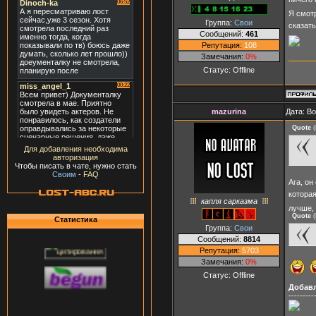
Я смотр
Группа:
Свои
сказать
Сообщений:
461
Репутация:
108
Замечания:
0%
Статус:
Offline
mazurina
Дата: В
Quote
(
Для добавления необходима
авторизация
Чтобы писать в чате, нужно стать
Своим
-
FAQ
Ага, он
котора
капля сарказма
лучше,
Quote
(
Статистика
Группа:
Свои
Сообщений:
8814
Репутация:
5703
Замечания:
0%
Статус:
Offline
Добав
---------