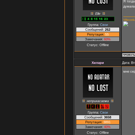
Я тогда
думала 
Elle
Villevonk
Группа:
Свои
Сообщений:
262
Репутация:
55
Замечания:
60%
Статус:
Offline
Хилари
Дата: Вт
мне се
неприкасаема
Группа:
Свои
Сообщений:
3658
Репутация:
3891
Замечания:
40%
Статус:
Offline