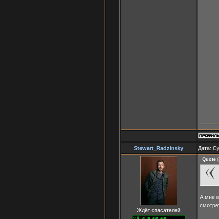
Stewart_Radzinsky
Дата: Су
Quote
(
А мне в
смотре
Ждёт спасателей