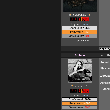
inadequate
Группа:
Свои
Сообщений:
2537
Репутация:
252
Замечания:
20%
Статус:
Offline
A-she-n
Дата: Су
ААаая
Ща все
Добав
---------
Ангел 
chemist
1 угар
Группа:
Свои
Сообщений:
4056
Репутация:
4586
Замечания:
40%