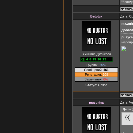
"блонди
Баффи
Дата: Ср
mazuri
Добав
---------
pusyca
меропри
В хижине Джейкоба
Группа:
Свои
Сообщений:
461
Репутация:
108
Замечания:
0%
Статус:
Offline
mazurina
Дата: Че
Quote
(