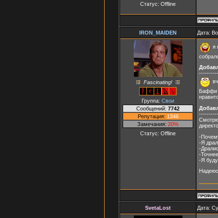
Статус:
Offline
IRON_MAIDEN
Дата: В
я 
собрал
Добав
---------
вч
Fascinating!
Баффи т
нравит
Группа:
Свои
Добав
Сообщений:
7742
---------
Репутация:
1346
Смотрю
Замечания:
20%
директо
Статус:
Offline
-Почем
-Я дра
-Драли
-Точнее
-Я буд
Надеюс
SvetaLost
Дата: Су