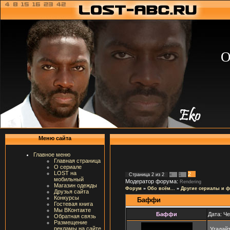
О
Меню сайта
Главное меню
Главная страница
О сериале
LOST на
2
Страница
2
из
2
«
1
мобильный
Модератор форума:
Rendering
Магазин одежды
Форум
»
Обо всём...
»
Другие сериалы и 
Друзья сайта
Конкурсы
Баффи
Гостевая книга
Мы ВКонтакте
Баффи
Дата: Че
Обратная связь
Размещение
рекламы на сайте
Угадайт