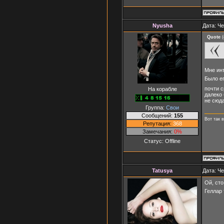
Nyusha
Дата: Че
Quote
(
Мне инт
Было ег
почти с
На корабле
далеко 
не сюда
Группа:
Свои
Сообщений:
155
Вот так в
Репутация:
368
Замечания:
0%
Статус:
Offline
Tatusya
Дата: Че
Ой, сто
Геллар 