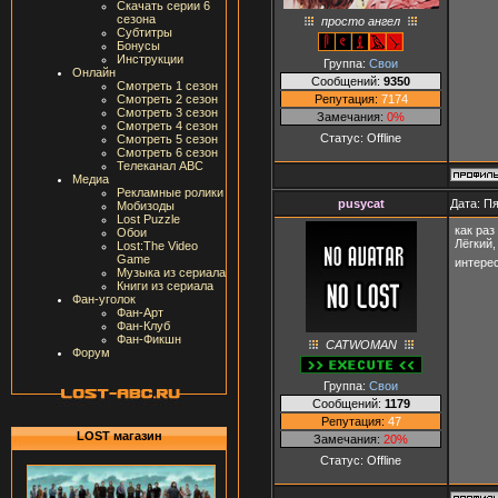
Скачать серии 6
сезона
просто ангел
Субтитры
Бонусы
Инструкции
Группа:
Свои
Онлайн
Сообщений:
9350
Смотреть 1 сезон
Репутация:
7174
Смотреть 2 сезон
Смотреть 3 сезон
Замечания:
0%
Смотреть 4 сезон
Статус:
Offline
Смотреть 5 сезон
Смотреть 6 сезон
Телеканал ABC
Медиа
Рекламные ролики
pusycat
Дата: Пя
Мобизоды
Lost Puzzle
как ра
Обои
Лёгкий
Lost:The Video
Game
интере
Музыка из сериала
Книги из сериала
Фан-уголок
Фан-Арт
Фан-Клуб
Фан-Фикшн
CATWOMAN
Форум
Группа:
Свои
Сообщений:
1179
Репутация:
47
LOST магазин
Замечания:
20%
Статус:
Offline