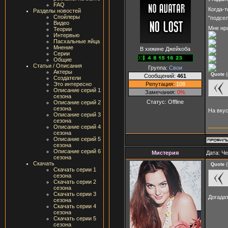
FAQ
Когда-т
Разделы новостей
Спойлеры
"подсел
Видео
Мне нр
Теории
Интервью
Пасхальные яйца
Мнение
В хижине Джейкоба
Серии
Общие
Статьи / Описания
Группа:
Свои
Актеры
Quote
(
Сообщений:
461
Создатели
Репутация:
108
Это интересно
Описание серий 1
Замечания:
0%
сезона
Статус:
Offline
Описание серий 2
сезона
На вкус
Описание серий 3
сезона
Описание серий 4
сезона
Описание серий 5
сезона
Описание серий 6
Мистерия
Дата: Че
сезона
Скачать
Quote
(
Скачать серии 1
сезона
Скачать серии 2
сезона
Скачать серии 3
Догада
сезона
Скачать серии 4
сезона
Скачать серии 5
сезона