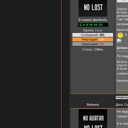
Значит,
Кстати,
интерне
Там так
В хижине Джейкоба
актерам
Качеств
Группа:
Свои
А 
Сообщений:
461
Репутация:
108
Замечания:
0%
Добав
Статус:
Offline
---------
По ходу
Кстати,
спустя 
А если 
съёмоч
Киноля
Roberta
Дата: Ср
Не надо
толкает
И в ко