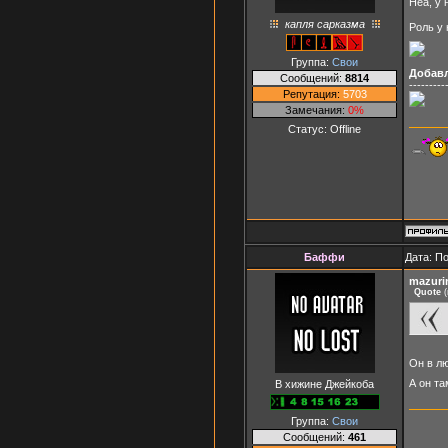
Неа, у 
капля сарказма
Роль у 
Группа:
Свои
Добав
Сообщений:
8814
---------
Репутация:
5703
Замечания:
0%
Статус:
Offline
Баффи
Дата: П
mazuri
Quote
(
Он в лю
А он т
В хижине Джейкоба
Группа:
Свои
Сообщений:
461