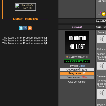
Вот он
pusycat
Дата: В
Quote
(
This feature is for Premium users only!
This feature is for Premium users only!
This feature is for Premium users only!
Я боюсь
сезоне 
помниш
CATWOMAN
Quote
(
Группа:
Свои
Сообщений:
1179
Репутация:
47
В нача
Замечания:
20%
Не судь
Статус:
Offline
было сл
Quote
(
100% чт