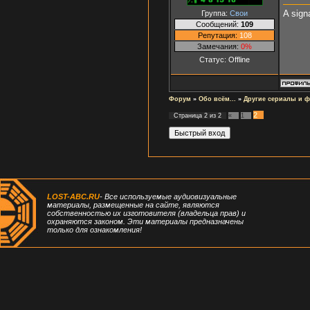
A signa
Группа:
Свои
Сообщений:
109
Репутация:
108
Замечания:
0%
Статус:
Offline
Форум
»
Обо всём...
»
Другие сериалы и 
2
Страница
2
из
2
«
1
LOST-ABC.RU
- Все используемые аудиовизуальные
материалы, размещенные на сайте, являются
собственностью их изготовителя (владельца прав) и
охраняются законом. Эти материалы предназначены
только для ознакомления!