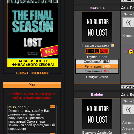
mazurina
Дата: Пя
Quote
(
И мне 
капля сарказма
Группа:
Свои
Сообщений:
8814
Репутация:
5703
Замечания:
0%
Статус:
Offline
Чат
Спойлеры и ссылки на другие
Баффи
Дата: В
сайты в чате запрещены
Quote
(
А я не 
Ангел к
В хижине Джейкоба
ничего