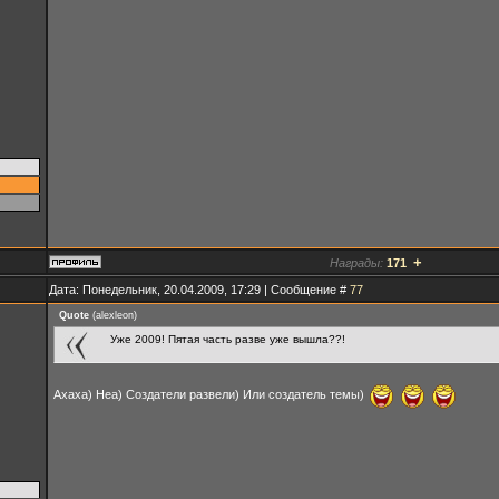
+
Награды:
171
Дата: Понедельник, 20.04.2009, 17:29 | Сообщение #
77
Quote
(
alexleon
)
Уже 2009! Пятая часть разве уже вышла??!
Ахаха) Неа) Создатели развели) Или создатель темы)