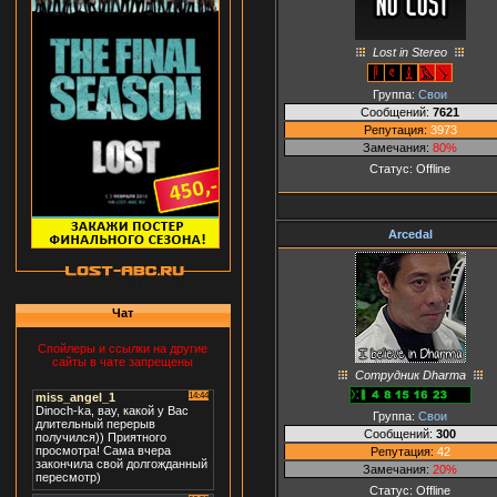
Lost in Stereo
Группа:
Свои
Сообщений:
7621
Репутация:
3973
Замечания:
80%
Статус:
Offline
Arcedal
Чат
Спойлеры и ссылки на другие
сайты в чате запрещены
Сотрудник Dharma
Группа:
Свои
Сообщений:
300
Репутация:
42
Замечания:
20%
Статус:
Offline