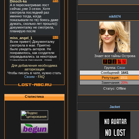
nikfil74
Знает все тайны Острова
Для добавления необходима
Группа:
Свои
авторизация
Сообщений:
1641
Чтобы писать в чате, нужно стать
Своим
-
FAQ
Репутация:
1511
Замечания:
20%
Статус:
Offline
Статистика
Jacket