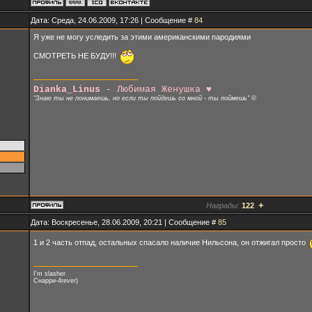
Дата: Среда, 24.06.2009, 17:26 | Сообщение #
84
Я уже не могу уследить за этими американскими пародиями
СМОТРЕТЬ НЕ БУДУ!!!
Dianka_Linus
- Любимая Женушка ♥
"Знаю ты не понимаешь, но если ты пойдешь со мной - ты поймешь" ©
+
Награды:
122
Дата: Воскресенье, 28.06.2009, 20:21 | Сообщение #
85
1 и 2 часть отпад, остальных спасало наличие Нильсона, он отжигал просто
I'm slasher
Снарри-4rever)