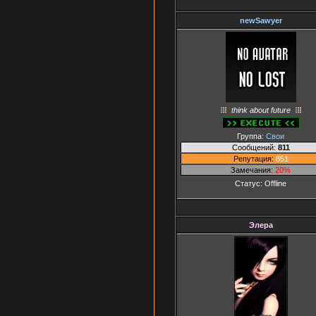
newSawyer
think about future
Группа:
Свои
Сообщений:
811
Репутация:
851
Замечания:
20%
Статус:
Offline
Элера