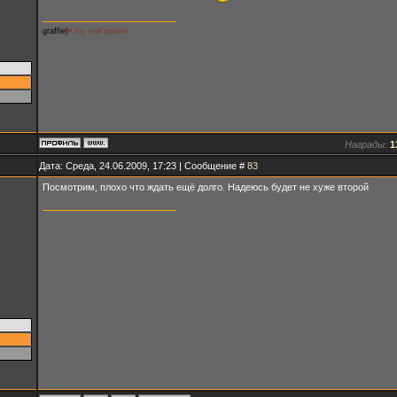
graffie|
♥ my real polivia
Награды:
1
Дата: Среда, 24.06.2009, 17:23 | Сообщение #
83
Посмотрим, плохо что ждать ещё долго. Надеюсь будет не хуже второй