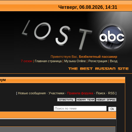
Четверг, 06.08.2026, 14:31
Приветствую Вас,
Безбилетный пассажир
7 сезон
|
Главная страница
|
Музыка Online
|
Регистрация
|
Вход
рум
[
Новые сообщения
·
Участники
·
Правила форума
·
Поиск
·
RSS
]