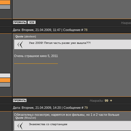
Награ
Дата: Вторник, 21.04.2009, 11:47 | Сообщение #
78
Quote
(
alexleon
)
Уже 2009! Пятая часть разве уже вышла??!
Очень страшное кино 5, 2011
+
Награды:
99
Дата: Вторник, 21.04.2009, 14:20 | Сообщение #
79
Обязателньо посмотрю, нарвятся все фильмы, но 1 и 2 части больше
Quote
(
MooZon
)
Знакомства со спартанцам