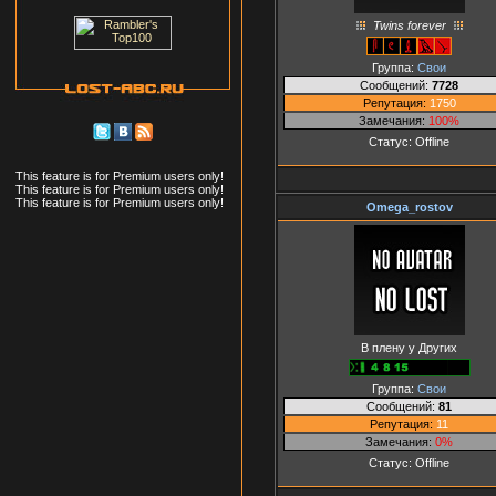
Twins forever
Группа:
Свои
Сообщений:
7728
Репутация:
1750
Замечания:
100%
Статус:
Offline
This feature is for Premium users only!
This feature is for Premium users only!
This feature is for Premium users only!
Omega_rostov
В плену у Других
Группа:
Свои
Сообщений:
81
Репутация:
11
Замечания:
0%
Статус:
Offline