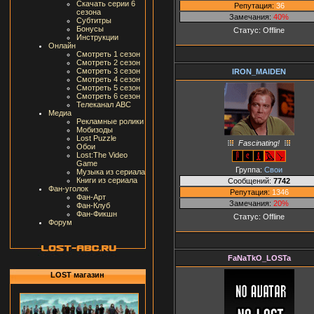
Скачать серии 6
Репутация:
36
сезона
Замечания:
40%
Субтитры
Бонусы
Статус:
Offline
Инструкции
Онлайн
Смотреть 1 сезон
Смотреть 2 сезон
Смотреть 3 сезон
IRON_MAIDEN
Смотреть 4 сезон
Смотреть 5 сезон
Смотреть 6 сезон
Телеканал ABC
Медиа
Рекламные ролики
Мобизоды
Lost Puzzle
Fascinating!
Обои
Lost:The Video
Game
Группа:
Свои
Музыка из сериала
Книги из сериала
Сообщений:
7742
Фан-уголок
Репутация:
1346
Фан-Арт
Замечания:
20%
Фан-Клуб
Фан-Фикшн
Статус:
Offline
Форум
FaNaTkO_LOSTa
LOST магазин