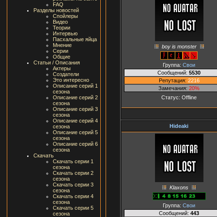
FAQ
Разделы новостей
Спойлеры
Видео
Теории
Интервью
Пасхальные яйца
Мнение
boy is monster
Серии
Общие
Статьи / Описания
Группа:
Свои
Актеры
Сообщений:
5530
Создатели
Это интересно
Репутация:
2216
Описание серий 1
Замечания:
20%
сезона
Статус:
Offline
Описание серий 2
сезона
Описание серий 3
сезона
Описание серий 4
Hideaki
сезона
Описание серий 5
сезона
Описание серий 6
сезона
Скачать
Скачать серии 1
сезона
Скачать серии 2
сезона
Скачать серии 3
Klaxons
сезона
Скачать серии 4
сезона
Группа:
Свои
Скачать серии 5
Сообщений:
443
сезона