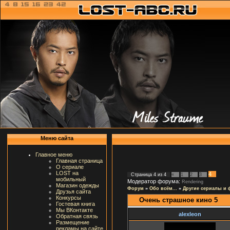
Меню сайта
Главное меню
Главная страница
О сериале
LOST на
4
Страница
4
из
4
«
1
2
3
мобильный
Модератор форума:
Rendering
Магазин одежды
Форум
»
Обо всём...
»
Другие сериалы и
Друзья сайта
Конкурсы
Очень страшное кино 5
Гостевая книга
Мы ВКонтакте
alexleon
Обратная связь
Размещение
рекламы на сайте